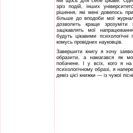
ній щось для себе цікаве. Одн
зріз подій, інших університе
рішення, які мені довелось пр
більше до вподоби мої журнал
дозволить краще зрозуміти 
зацікавлять мої напрацюванн
будуть цікавими психологічні 
комусь провідних науковців.
Завершити книгу я хочу заяво
образити, а намагався як мо
побачене. І у всіх, кого я н
психологічному образі, я напер
девіз цієї книжки — із чужої піс