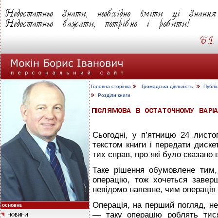
Головна сторінка
Громадська діяльність
Публі
Розділи книги
Сьогодні, у п’ятницю 24 листо
текстом книги і передати диске
тих справ, про які було сказано
Таке рішення обумовлене тим
операцію, тож хочеться заверш
невідомо напевне, чим операція 
Операція, на перший погляд, н
— таку операцію роблять тисяч