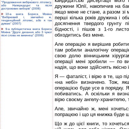
кандидатські дисертації мог
"Продовження вибіркового літопису,
дружини Юлії, накопичив на ба
або Напередодні та після
дострокових виборів" (2008)
якщо мене не стане, а разом зі м
10-а книга Бориса Мокіна
перші кілька років дружина і 
"Вибірковий і, звичайно ж,
тенденційний літопис, або я так
досягнення твердого грунту 
думаю" (2007)
бідності, і пішов з 1-го лист
9-а публіцистична книга Бориса
Мокіна "Друге дихання, або З чужої
обходитись без мене.
пісні слова не викинеш" (2006)
Але операцію я вирішив робити
там робили аналогічну операці
свою долю вінницьким хірургам
операції мені зробили — по в
надія, що вони здійснять якісно 
Я — фаталіст, і вірю в те, що пі
«на небі» визначено. Тож, я
операцією буде усе в порядку. Я
побиватись. А оскільки я визн
вірю своєму ангелу-хранителю, т
Але, звичайно ж, мені хочеть
попрацюю і що ця книжка буде щ
Що ж до цієї книги, то хочетьс