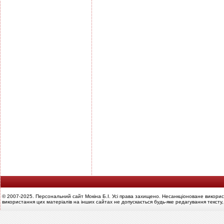
© 2007-2025. Персональний сайт Мокіна Б.І. Усі права захищено. Несанкціоноване викорис
використання цих матеріалів на інших сайтах не допускається будь-яке редагування тексту