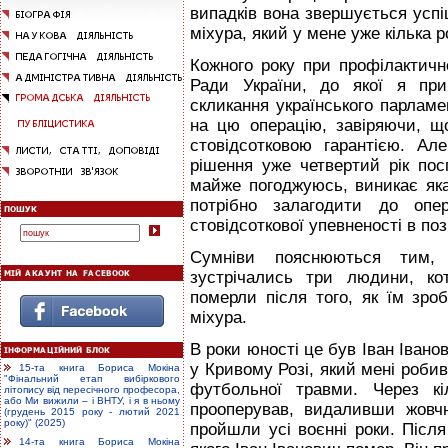
випадків вона звершується усп
міхура, який у мене уже кілька р
Кожного року при профілактично
Ради України, до якої я при
скликання українського парламе
на цю операцію, завіряючи, що
стовідсотковою гарантією. Ал
рішення уже четвертий рік пос
майже погоджуюсь, виникає яка
потрібно залагодити до опе
стовідсоткової упевненості в по
Сумніви пояснюються тим
зустрічались три людини, ко
померли після того, як їм зр
міхура.
В роки юності це був Іван Іванов
у Кривому Розі, який мені робив 
15-та книга Бориса Мокіна
"Фінальний етап вибіркового
футбольної травми. Через кі
літопису від пересічного професора,
або Ми вижили – і ВНТУ, і я в ньому
прооперував, видаливши жовч
(грудень 2015 року - лютий 2021
року)" (2025)
пройшли усі воєнні роки. Після 
14-та книга Бориса Мокіна