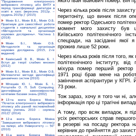
якого Іван Іванович помер. Він п
"Продовження електронного
вибіркового літопису, або ВНТУ в
період трансформації диктатури в
Через кілька років після захист
освіті в хаос (вересень 2012р. –
грудень 2015р.)" (2015)
перитоніту, що виник після оп
Мокін Б.І., Мокін В.Б., Мокін О.Б.
помер ректор Одеського політехні
Практикум для самостійної роботи
момент мого захисту був щ
студентів з навчальної дисципліни
«Методологія та організація
Київського політехнічного інс
наукових досліджень». Частина 1
(2018)
спецради, на засіданні якої 
Мокін Б.І., Мокін О.Б.
прожив лише 52 роки.
Методологія та організація
наукових досліджень (2015, 2-ге
видання)
Через кілька років після того, я
Камінський В. В., Мокін Б. І.
політехнічного інституту, від
Вступ до теорії слабких множин
(2012)
міхура помер перший ректор 
Мокін Б.І., Мокін В.Б., Мокін О.Б.
1971 році брав мене на робо
Математичні методи ідентифікації
динамічних систем (2010)
закінчення аспірантури у КГРІ.
Мітюшкін Ю. І., Мокін Б. І.,
73 роки.
Ротштейн О. П. Soft Computing:
ідентифікація закономірностей
нечіткими базами знань (2002)
Тож зараз, хочу я того чи ні, ал
13-та книга Бориса Мокіна
інформація про ці трагічні випад
"Початок електронного вибіркового
літопису або ранній постювілейний
період (липень 2010 - серпень
А тому, про всяк випадок, я під
2012)" (2014)
усіх ректорських справ першого 
12-а книга Бориса Мокіна
"Завершення вибіркового літопису
в резерві на посаду ректора н
на папері, або Університету — 50"
(2010)
керівник до прийняття до захис
11-а книга Бориса Мокіна