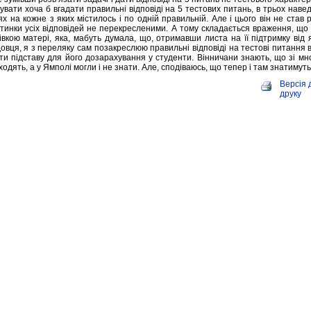
бувати хоча б вгадати правильні відповіді на 5 тестових питань, в трьох наве
дях на кожне з яких містилось і по одній правильній. Але і цього він не став 
тинки усіх відповідей не перекресленими. А тому складається враження, що 
івкою матері, яка, мабуть думала, що, отримавши листа на її підтримку від 
овця, я з переляку сам позакреслюю правильні відповіді на тестові питання в
ати підставу для його дозарахування у студенти. Вінничани знають, що зі мн
одять, а у Ямполі могли і не знати. Але, сподіваюсь, що тепер і там знатимуть
Версія 
друку