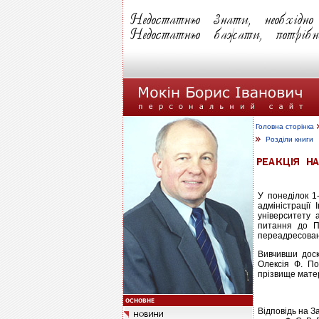
Головна сторінка
Розділи книги
У понеділок 1
адміністрації
університету 
питання до П
переадресован
Вивчивши доск
Олексія Ф. По
прізвище матер
Відповідь на 