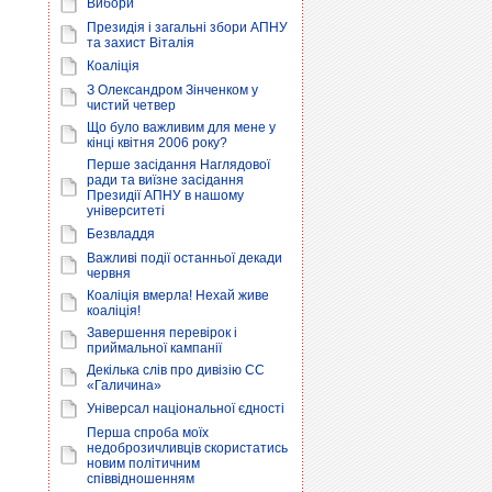
Вибори
Президія і загальні збори АПНУ
та захист Віталія
Коаліція
З Олександром Зінченком у
чистий четвер
Що було важливим для мене у
кінці квітня 2006 року?
Перше засідання Наглядової
ради та виїзне засідання
Президії АПНУ в нашому
університеті
Безвладдя
Важливі події останньої декади
червня
Коаліція вмерла! Нехай живе
коаліція!
Завершення перевірок і
приймальної кампанії
Декілька слів про дивізію СС
«Галичина»
Універсал національної єдності
Перша спроба моїх
недоброзичливців скористатись
новим політичним
співвідношенням