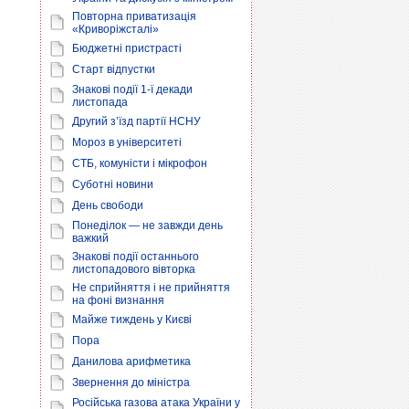
Повторна приватизація
«Криворіжсталі»
Бюджетні пристрасті
Старт відпустки
Знакові події 1-ї декади
листопада
Другий з’їзд партії НСНУ
Мороз в університеті
СТБ, комуністи і мікрофон
Суботні новини
День свободи
Понеділок — не завжди день
важкий
Знакові події останнього
листопадового вівторка
Не сприйняття і не прийняття
на фоні визнання
Майже тиждень у Києві
Пора
Данилова арифметика
Звернення до міністра
Російська газова атака України у