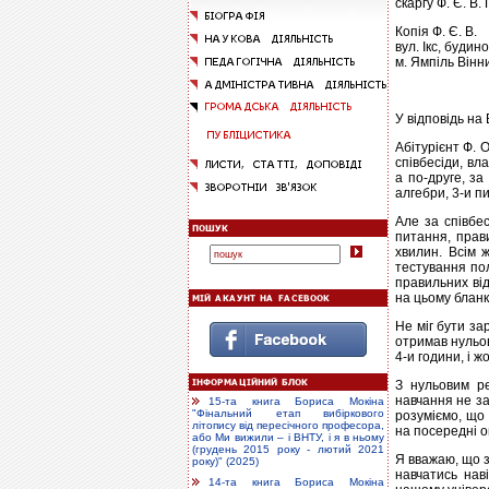
скаргу Ф. Є. В.
Копія Ф. Є. В.
вул. Ікс, будино
м. Ямпіль Вінн
У відповідь на
Абітурієнт Ф. 
співбесіди, вл
а по-друге, з
алгебри, 3-и пи
Але за співбес
питання, прави
хвилин. Всім 
тестування по
правильних ві
на цьому бланку
Не міг бути за
отримав нульов
4-и години, і ж
З нульовим р
навчання не за
15-та книга Бориса Мокіна
"Фінальний етап вибіркового
розуміємо, що 
літопису від пересічного професора,
на посередні о
або Ми вижили – і ВНТУ, і я в ньому
(грудень 2015 року - лютий 2021
Я вважаю, що з
року)" (2025)
навчатись нав
14-та книга Бориса Мокіна