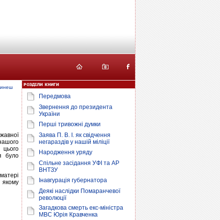
икинеш
Передмова
Звернення до президента
України
Перші тривожні думки
ржавної
Заява П. В. І. як свідчення
нашого
негараздів у нашій міліції
 цього
Народження уряду
я було
Спільне засідання УФІ та АР
ВНТЗУ
 матері
Інавгурація губернатора
 якому
Деякі наслідки Помаранчевої
революції
Загадкова смерть екс-міністра
МВС Юрія Кравченка