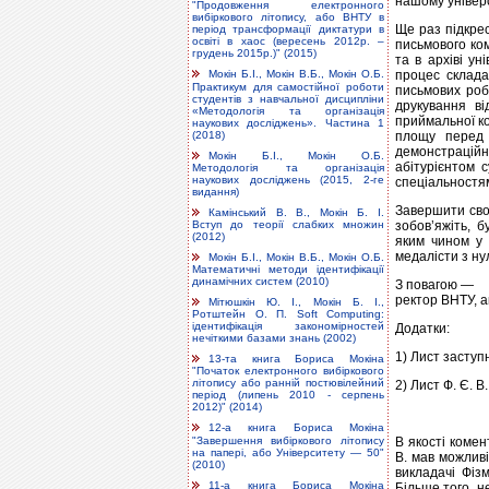
нашому універс
"Продовження електронного
вибіркового літопису, або ВНТУ в
Ще раз підкрес
період трансформації диктатури в
освіті в хаос (вересень 2012р. –
письмового ком
грудень 2015р.)" (2015)
та в архіві ун
процес склада
Мокін Б.І., Мокін В.Б., Мокін О.Б.
Практикум для самостійної роботи
письмових роб
студентів з навчальної дисципліни
друкування ві
«Методологія та організація
приймальної ко
наукових досліджень». Частина 1
(2018)
площу перед к
демонстрацій
Мокін Б.І., Мокін О.Б.
абітурієнтом 
Методологія та організація
наукових досліджень (2015, 2-ге
спеціальностями
видання)
Завершити сво
Камінський В. В., Мокін Б. І.
Вступ до теорії слабких множин
зобов’яжіть, б
(2012)
яким чином у 
медалісти з н
Мокін Б.І., Мокін В.Б., Мокін О.Б.
Математичні методи ідентифікації
динамічних систем (2010)
З повагою —
ректор ВНТУ, а
Мітюшкін Ю. І., Мокін Б. І.,
Ротштейн О. П. Soft Computing:
ідентифікація закономірностей
Додатки:
нечіткими базами знань (2002)
1) Лист заступ
13-та книга Бориса Мокіна
"Початок електронного вибіркового
літопису або ранній постювілейний
2) Лист Ф. Є. 
період (липень 2010 - серпень
2012)" (2014)
12-а книга Бориса Мокіна
"Завершення вибіркового літопису
В якості комен
на папері, або Університету — 50"
В. мав можливі
(2010)
викладачі Фізм
11-а книга Бориса Мокіна
Більше того, не