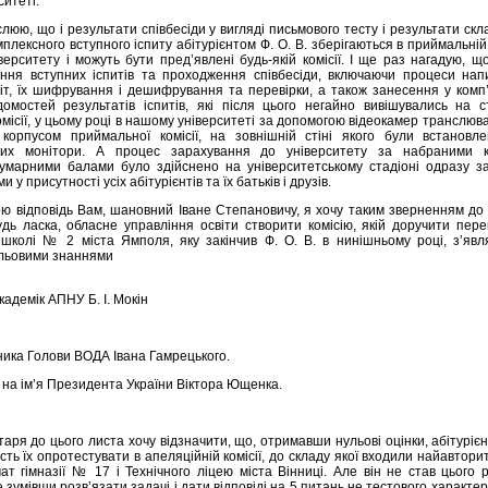
итеті.
люю, що і результати співбесіди у вигляді письмового тесту і результати ск
плексного вступного іспиту абітурієнтом Ф. О. В. зберігаються в приймальній 
іверситету і можуть бути пред’явлені будь-якій комісії. І ще раз нагадую, щ
ння вступних іспитів та проходження співбесіди, включаючи процеси нап
іт, їх шифрування і дешифрування та перевірки, а також занесення у комп
домостей результатів іспитів, які після цього негайно вивішувались на с
місії, у цьому році в нашому університеті за допомогою відеокамер транслюв
орпусом приймальної комісії, на зовнішній стіні якого були встановле
них монітори. А процес зарахування до університету за набраними 
сумарними балами було здійснено на університетському стадіоні одразу за
 у присутності усіх абітурієнтів та їх батьків і друзів.
ю відповідь Вам, шановний Іване Степановичу, я хочу таким зверненням до
удь ласка, обласне управління освіти створити комісію, якій доручити пере
школі № 2 міста Ямполя, яку закінчив Ф. О. В. в нинішньому році, з’явл
ульовими знаннями
кадемік АПНУ Б. І. Мокін
ника Голови ВОДА Івана Гамрецького.
В. на ім’я Президента України Віктора Ющенка.
таря до цього листа хочу відзначити, що, отримавши нульові оцінки, абітурієн
сть їх опротестувати в апеляційній комісії, до складу якої входили найавтори
ат гімназії № 17 і Технічного ліцею міста Вінниці. Але він не став цього 
 зумівши розв’язати задачі і дати відповіді на 5 питань не тестового характеру