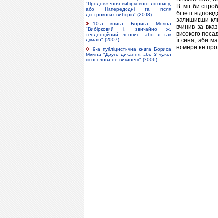
"Продовження вибіркового літопису,
В. міг би спро
або Напередодні та після
білеті відпові
дострокових виборів" (2008)
залишивши клі
10-а книга Бориса Мокіна
вчинив за вказ
"Вибірковий і, звичайно ж,
високого посад
тенденційний літопис, або я так
думаю" (2007)
її сина, аби м
номери не прох
9-а публіцистична книга Бориса
Мокіна "Друге дихання, або З чужої
пісні слова не викинеш" (2006)