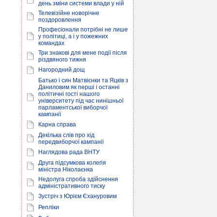
день зміни системи влади у ній
Телевізійне новорічне
поздоровлення
Професіонали потрібні не лише
у політиці, а і у пожежних
командах
Три знакові для мене події після
різдвяного тижня
Нагородний дощ
Батько і син Матвієнки та Яцків з
Даниловим як перші і останні
політичні гості нашого
університету під час нинішньої
парламентської виборчої
кампанії
Карна справа
Декілька слів про хід
передвиборчої кампанії
Наглядова рада ВНТУ
Друга підсумкова колегія
міністра Ніколаєнка
Недолуга спроба здійснення
адміністративного тиску
Зустріч з Юрієм Єхануровим
Репліки