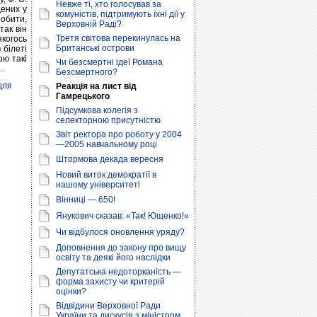
Невже ті, хто голосував за
дених у
комуністів, підтримують їхні дії у
робити,
Верховній Раді?
так він
Третя світова перекинулась на
якогось
Британські острови
 білеті
ою такі
Чи безсмертні ідеї Романа
.
Безсмертного?
для
Реакція на лист від
Гамрецького
Підсумкова колегія з
селекторною присутністю
Звіт ректора про роботу у 2004
—2005 навчальному році
Штормова декада вересня
Новий виток демократії в
нашому університеті
Вінниці — 650!
Янукович сказав: «Так! Ющенко!»
Чи відбулося оновлення уряду?
Доповнення до закону про вищу
освіту та деякі його наслідки
Депутатська недоторканість —
форма захисту чи критерій
оцінки?
Відвідини Верховної Ради
України та дискусія з міністром