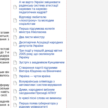
А чи варто Україні зміцнювати
радянську систему атестації
наукових та науково-
педагогічних кадрів?
Відповіді любителю
«лохотрону» та молодим
соціалістам
Перша підсумкова колегія
міністра Ніколаєнка
ьтатами
аються;
Два листи міністру
тання з
Десятиріччя Асоціації народних
депутатів України
тестові
Три події у першій декаді квітня
 до 7-и
2005 року, що сколихнули
цедура
Україну
номерів
писання
Зустріч з академіком Кунцевичем
Створення партії підтримки
Віктора Ющенка на Вінниччині
ьки він
авалось
Україна — чуток країна
Всеукраїнська олімпіада з
автоматики і систем керування
 форму
скільки
Думки, народжені виїзним
 навіть
засіданням Президії АПНУ
сесії.
Із чужої пісні слова не викинеш
ладачів
Перша поява губернатора у
ання в
рідному університеті