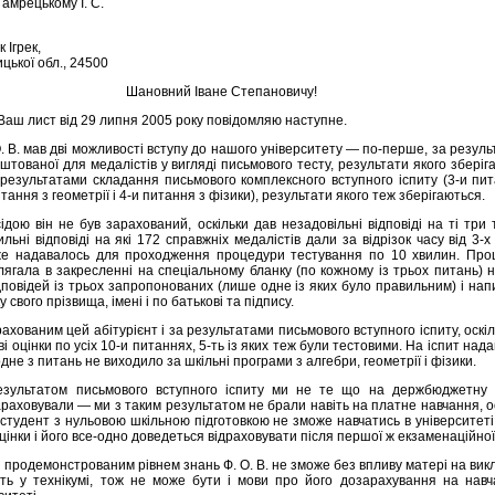
 Гамрецькому І. С.
к Ігрек,
ицької обл., 24500
Шановний Іване Степановичу!
 Ваш лист від 29 липня 2005 року повідомляю наступне.
О. В. мав дві можливості вступу до нашого університету — по-перше, за резул
аштованої для медалістів у вигляді письмового тесту, результати якого зберіг
а результатами складання письмового комплексного вступного іспиту (3-и пи
тання з геометрії і 4-и питання з фізики), результати якого теж зберігаються.
ідою він не був зарахований, оскільки дав незадовільні відповіді на ті три 
льні відповіді на які 172 справжніх медалістів дали за відрізок часу від 3-х
же надавалось для проходження процедури тестування по 10 хвилин. Про
лягала в закресленні на спеціальному бланку (по кожному із трьох питань) 
дповідей із трьох запропонованих (лише одне із яких було правильним) і на
 свого прізвища, імені і по батькові та підпису.
рахованим цей абітурієнт і за результатами письмового вступного іспиту, оскіл
і оцінки по усіх 10-и питаннях, 5-ть із яких теж були тестовими. На іспит над
одне з питань не виходило за шкільні програми з алгебри, геометрії і фізики.
езультатом письмового вступного іспиту ми не те що на держбюджетну
раховували — ми з таким результатом не брали навіть на платне навчання, о
студент з нульовою шкільною підготовкою не зможе навчатись в університеті
цінки і його все-одно доведеться відраховувати після першої ж екзаменаційної 
 продемонстрованим рівнем знань Ф. О. В. не зможе без впливу матері на вик
іть у технікумі, тож не може бути і мови про його дозарахування на навч