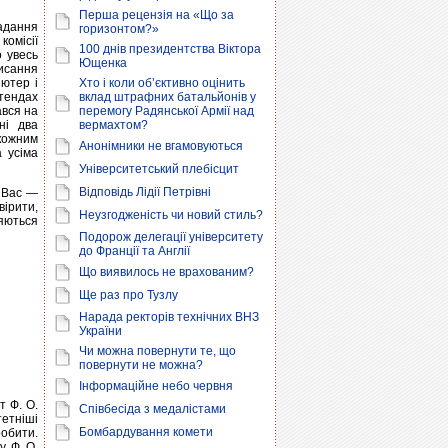
Перша рецензія на «Що за
ладання
горизонтом?»
комісії
100 днів президентства Віктора
о увесь
Ющенка
исання
’ютер і
Хто і коли об’єктивно оцінить
тендах
вклад штрафних батальйонів у
ався на
перемогу Радянської Армії над
ні два
вермахтом?
кожним
Анонімники не вгамовуються
 усіма
Університетський плебісцит
Відповідь Лідії Петрівні
 Вас —
вірити,
Неузгодженість чи новий стиль?
яються
Подорож делегації університету
до Франції та Англії
Що виявилось не врахованим?
Ще раз про Тузлу
Нарада ректорів технічних ВНЗ
України
Чи можна повернути те, що
повернути не можна?
Інформаційне небо червня
т Ф. О.
Співбесіда з медалістами
тетніші
Бомбардування комети
робити.
, Ф. О.