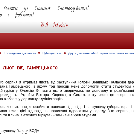
Громадська діяльність
Публіцистика
Друге дихання, або З чужої пісні слова не в
-го серпня я отримав листа від заступника Голови Вінницької обласної де
 Івана Гамрецького, в якому той просив мене допомогти стати студентом 
абітурiєнту Олексію Ф., мати якого звернулась по допомогу в розв’язанні
резидента України Віктора Ющенка, з Секретаріату якого це зверненн
о в обласну державну адмінiстрацію.
онало питання, я особисто написав відповідь і заступнику губернатора, і
даю текст цієї відповіді, направленої адресатам у середу 3-го серпня, в
і та її сина із етичних міркувань замінені абревіатурами.
Заступнику Голови ВОДА