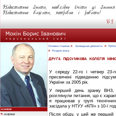
Головна сторінка
Громадська діяльність
Публі
Розділи книги
У середу 22-го і четвер 23-
присвячені підведенню підсу
України за 2005 рік.
У перший день зранку ВНЗ, р
розглянули питання, що є харак
я працював у групі технічних
засідала у НТУУ «КПІ» з 10-ї го
Після обіду, у цей же перший д