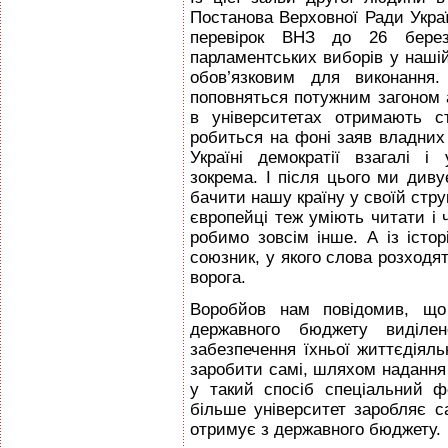
Постанова Верховної Ради Украї
перевірок ВНЗ до 26 бере
парламентських виборів у наші
обов’язковим для виконання
поповняться потужним загоном 
в університетах отримають с
робиться на фоні заяв владних
Україні демократії взагалі і 
зокрема. І після цього ми див
бачити нашу країну у своїй струк
європейці теж уміють читати і 
робимо зовсім інше. А із істо
союзник, у якого слова розходя
ворога.
Воробйов нам повідомив, щ
державного бюджету виділе
забезпечення їхньої життєдіяль
заробити самі, шляхом надання
у такий спосіб спеціальний 
більше університет заробляє 
отримує з державного бюджету.