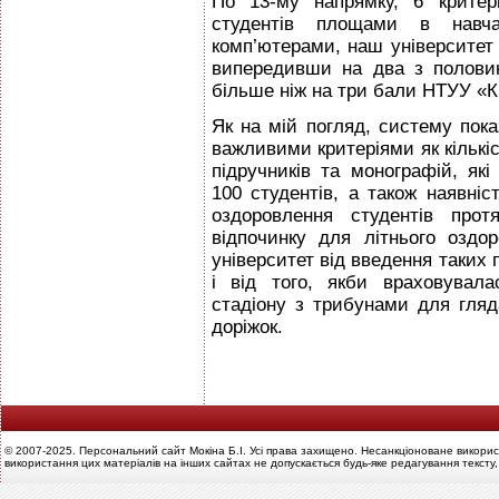
По 13-му напрямку, 6 критері
студентів площами в навча
комп’ютерами, наш університет о
випередивши на два з полови
більше ніж на три бали НТУУ «К
Як на мій погляд, систему пок
важливими критеріями як кількі
підручників та монографій, які
100 студентів, а також наявні
оздоровлення студентів прот
відпочинку для літнього оздо
університет від введення таких 
і від того, якби враховувала
стадіону з трибунами для гляд
доріжок.
© 2007-2025. Персональний сайт Мокіна Б.І. Усі права захищено. Несанкціоноване викорис
використання цих матеріалів на інших сайтах не допускається будь-яке редагування тексту