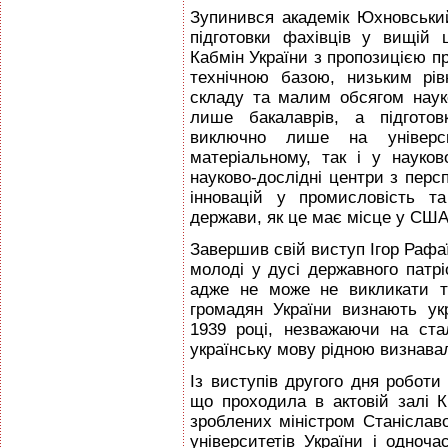
Зупинився академік Юхновський
підготовки фахівців у вищій 
Кабмін України з пропозицією п
технічною базою, низьким рівн
складу та малим обсягом наук
лише бакалаврів, а підготовк
виключно лише на універс
матеріальному, так і у науко
науково-дослідні центри з перс
інновацій у промисловість та
держави, як це має місце у США 
Завершив свій виступ Ігор Раф
молоді у дусі державного патрі
адже не може не викликати т
громадян України визнають ук
1939 році, незважаючи на сталі
українську мову рідною визнава
Із виступів другого дня роботи
що проходила в актовій залі 
зроблених міністром Станіслав
університетів України і одноча