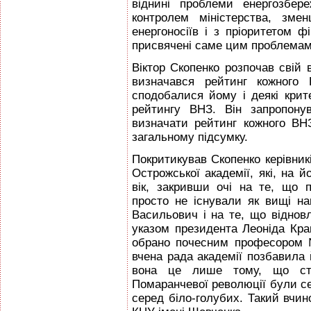
віднині проблеми енергозбер
контролем міністерства, зме
енергоносіїв і з пріоритетом ф
присвячені саме цим проблемам
Віктор Скопенко розпочав свій 
визначався рейтинг кожного
сподобалися йому і деякі крите
рейтингу ВНЗ. Він запропону
визначати рейтинг кожного ВНЗ
загальному підсумку.
Покритикував Скопенко керівни
Острожської академії, які, на 
вік, закривши очі на те, що п
просто не існували як вищі на
Васильович і на те, що віднов
указом президента Леоніда Крав
обрано почесним професором №
вчена рада академії позбавила 
вона це лише тому, що сту
Помаранчевої революції були с
серед біло-голубих. Такий вчи