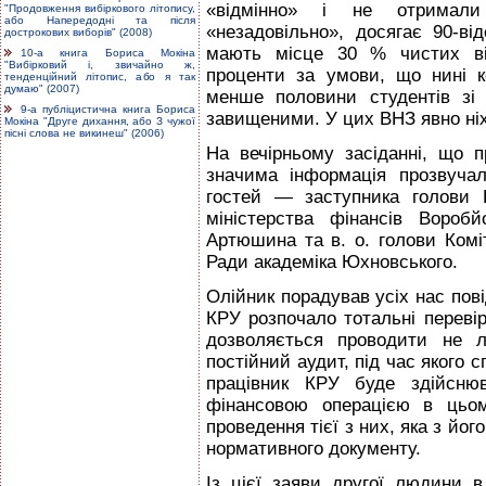
«відмінно» і не отримали
"Продовження вибіркового літопису,
або Напередодні та після
«незадовільно», досягає 90-ві
дострокових виборів" (2008)
мають місце 30 % чистих від
10-а книга Бориса Мокіна
"Вибірковий і, звичайно ж,
проценти за умови, що нині 
тенденційний літопис, або я так
думаю" (2007)
менше половини студентів зі
9-а публіцистична книга Бориса
завищеними. У цих ВНЗ явно ніх
Мокіна "Друге дихання, або З чужої
пісні слова не викинеш" (2006)
На вечірньому засіданні, що п
значима інформація прозвуча
гостей — заступника голови К
мінiстерства фінансів Вороб
Артюшина та в. о. голови Коміт
Ради академіка Юхновського.
Олійник порадував усіх нас пов
КРУ розпочало тотальні перевір
дозволяється проводити не л
постійний аудит, під час якого 
працівник КРУ буде здійсню
фiнансовою операцією в цьом
проведення тієї з них, яка з йог
нормативного документу.
Із цієї заяви другої людини 