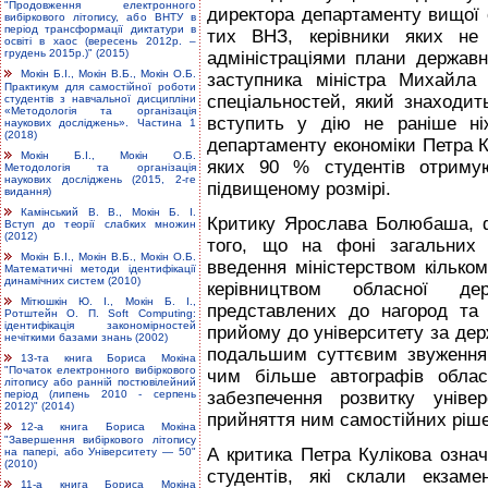
"Продовження електронного
директора департаменту вищої
вибіркового літопису, або ВНТУ в
період трансформації диктатури в
тих ВНЗ, керівники яких не
освіті в хаос (вересень 2012р. –
грудень 2015р.)" (2015)
адмінiстраціями плани державн
Мокін Б.І., Мокін В.Б., Мокін О.Б.
заступника міністра Михайла
Практикум для самостійної роботи
спеціальностей, який знаходить
студентів з навчальної дисципліни
«Методологія та організація
вступить у дію не раніше ні
наукових досліджень». Частина 1
(2018)
департаменту економіки Петра К
Мокін Б.І., Мокін О.Б.
яких 90 % студентів отриму
Методологія та організація
наукових досліджень (2015, 2-ге
підвищеному розмірі.
видання)
Камінський В. В., Мокін Б. І.
Критику Ярослава Болюбаша, ф
Вступ до теорії слабких множин
(2012)
того, що на фоні загальних 
Мокін Б.І., Мокін В.Б., Мокін О.Б.
введення міністерством кілько
Математичні методи ідентифікації
динамічних систем (2010)
керівництвом обласної дер
Мітюшкін Ю. І., Мокін Б. І.,
представлених до нагород та
Ротштейн О. П. Soft Computing:
ідентифікація закономірностей
прийому до університету за де
нечіткими базами знань (2002)
подальшим суттєвим звуженням 
13-та книга Бориса Мокіна
"Початок електронного вибіркового
чим більше автографів облас
літопису або ранній постювілейний
забезпечення розвитку унів
період (липень 2010 - серпень
2012)" (2014)
прийняття ним самостійних ріш
12-а книга Бориса Мокіна
"Завершення вибіркового літопису
А критика Петра Кулікова означ
на папері, або Університету — 50"
(2010)
студентів, які склали екзам
11-а книга Бориса Мокіна