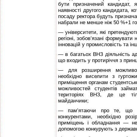
бути призначений кандидат, 
наявності другого кандидата, к
посаду ректора будуть признача
набрали не менше ніж 50 %+1 го
— університети, які претендуют
регіоні, зобов’язані формувати
інновацій у промисловість та інш
— в багатьох ВНЗ діяльність адм
що входить у протиріччя з прин
— для розширення можливост
необхідно виселити з гуртожи
примiщення органам студентськ
можливостей студентів займа
територіях ВНЗ, де це тіл
майданчики;
— пам’ятаючи про те, що п
конкурентами, необхідно роз
приміщень і обладнання — не
допомогою конкурують з держа