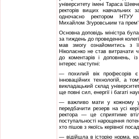
університету імені Тараса Шевч
ректорів вищих навчальних за
одночасно ректором НТУУ «К
Михайлом Згуровським та прем’
Основна доповідь міністра була 
за тиждень до проведення колегі
мав змогу ознайомитись з її
Ніколаєнко не став витрачати ч
до коментарів і доповнень, 
інтерес наступні:
— похилий вік професорів є
інноваційних технологій, а т
викладацький склад університеті
ще повні сил, енергії і багаті н
— важливо мати у кожному ун
передбачити резерв на усі кер
ректора — це сприятиме втіл
поступальності нарощення потенц
хто пішов з якоїсь керівної поса
— відійшла в історію норма, ко