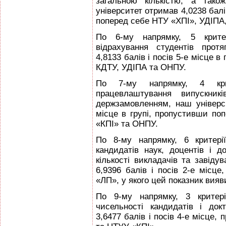
загальною кількістю, а тако
університет отримав 4,0238 балів
поперед себе НТУ «ХПІ», УДІПА
По 6-му напрямку, 5 критер
відрахування студентів прот
4,8133 балів і посів 5-е місце 
КДТУ, УДІПА та ОНПУ.
По 7-му напрямку, 4 крит
працевлаштування випускник
держзамовленням, наш універси
місце в групі, пропустивши п
«КПІ» та ОНПУ.
По 8-му напрямку, 6 критері
кандидатів наук, доцентів і д
кількості викладачів та завіду
6,9396 балів і посів 2-е міс
«ЛП», у якого цей показник вия
По 9-му напрямку, 3 критері
чисельності кандидатів і док
3,6477 балів і посів 4-е місце