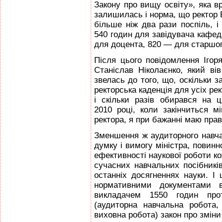
Закону про вищу освіту», яка в
залишилась і норма, що ректор
більше ніж два рази поспіль, і
540 годин для завідувача кафе
для доцента, 820 — для старшог
Після цього повідомлення Ігор
Станіслав Ніколаєнко, який вів
звелась до того, що, оскільки з
ректорська каденція для усіх рек
і скільки разів обирався на
2010 році, коли закінчиться м
ректора, я при бажанні маю прав
Зменшення ж аудиторного навча
думку і вимогу міністра, пови
ефективності наукової роботи к
сучасних навчальних посібникі
останніх досягненнях науки. І 
нормативними документами 
викладачем 1550 годин про
(аудиторна навчальна робота,
виховна робота) закон про зміни