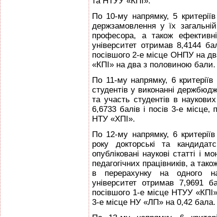
та НТУУ «КПІ».
По 10-му напрямку, 5 критеріїв
держзамовлення у їх загальній
професора, а також ефективні
університет отримав 8,4144 бал
посівшого 2-е місце ОНПУ на дв
«КПІ» на два з половиною бали.
По 11-му напрямку, 6 критеріїв
студентів у виконанні держбюдж
та участь студентів в наукових
6,6733 балів і посів 3-е місце
НТУ «ХПІ».
По 12-му напрямку, 6 критерії
року докторські та кандидатс
опубліковані наукові статті і м
педагогічних працівників, а так
в перерахунку на одного нау
університет отримав 7,9691 ба
посівшого 1-е місце НТУУ «КПІ
3-е місце НУ «ЛП» на 0,42 бала.