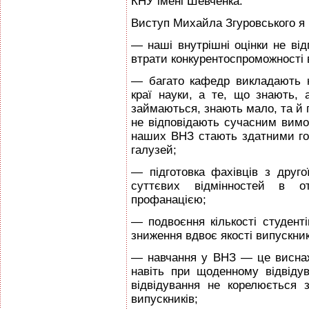
КНУ імені Шевченка.
Виступ Михайла Згуровського я
— наші внутрішні оцінки не ві
втрати конкурентоспроможності 
— багато кафедр викладають 
краї науки, а те, що знають,
займаються, знають мало, та й 
не відповідають сучасним вимог
наших ВНЗ стають здатними го
галузей;
— підготовка фахівців з друго
суттєвих відмінностей в о
профанацією;
— подвоєння кількості студенті
зниження вдвоє якості випускник
— навчання у ВНЗ — це висна
навіть при щоденному відвідува
відвідування не корелюється з
випускників;