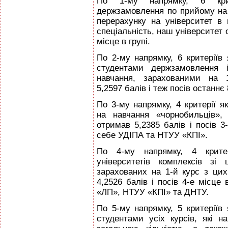
По 1-му напрямку, 6 крит
держзамовлення по прийому на 
перерахунку на університет в 
спеціальність, наш університет о
місце в групі.
По 2-му напрямку, 6 критеріїв
студентами держзамовлення 
навчання, зарахованими на 
5,2597 балів і теж посів останнє 
По 3-му напрямку, 4 критерії я
на навчання «чорнобильців», 
отримав 5,2385 балів і посів 3
себе УДІПА та НТУУ «КПІ».
По 4-му напрямку, 4 критер
університетів комплексів зі
зарахованих на 1-й курс з цих
4,2526 балів і посів 4-е місце
«ЛП», НТУУ «КПІ» та ДНТУ.
По 5-му напрямку, 5 критеріїв
студентами усіх курсів, які 