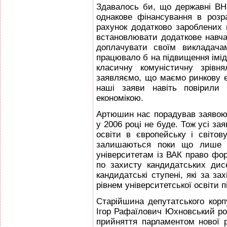
Здавалось би, що державні ВН
однакове фінансування в розр
рахунок додатково зароблених
встановлювати додаткове навча
доплачувати своїм викладача
працювало б на підвищення імід
класичну комуністичну зрівн
заявляємо, що маємо ринкову е
наші заяви навіть повірили
економікою.
Артюшин нас порадував заявою,
у 2006 році не буде. Тож усі за
освіти в європейську і світов
залишаються поки що лише з
університетам із ВАК право фо
по захисту кандидатських дис
кандидатські ступені, які за з
рівнем університетської освіти п
Старійшина депутатського корп
Ігор Рафаїлович Юхновський ро
прийняття парламентом нової р