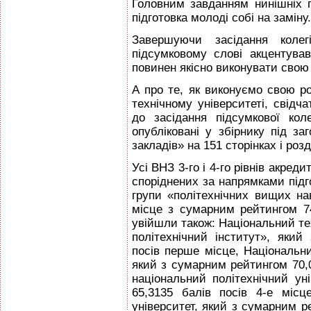
Головним завданням нинішніх п
підготовка молоді собі на заміну.
Завершуючи засідання колегі
підсумковому слові акцентува
повинен якісно виконувати свою
А про те, як виконуємо свою р
технічному університеті, свідч
до засідання підсумкової коле
опубліковані у збірнику під з
закладів» на 151 сторінках і роз
Усі ВНЗ 3-го і 4-го рівнів акреди
споріднених за напрямками під
групи «політехнічних вищих нав
місце з сумарним рейтингом 74
увійшли також: Національний те
політехнічний інститут», яки
посів перше місце, Національни
який з сумарним рейтингом 70,0
національний політехнічний ун
65,3135 балів посів 4-е місц
університет, який з сумарним ре