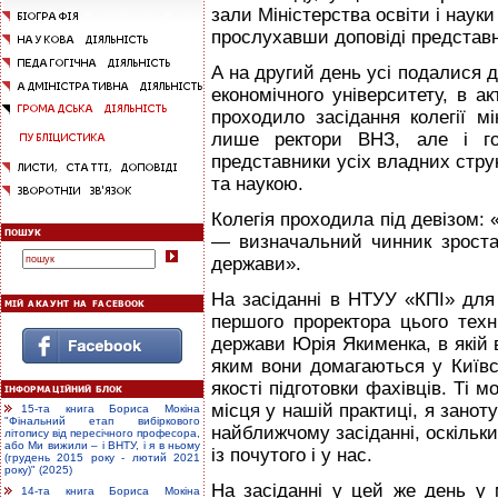
зали Міністерства освіти і науки
прослухавши доповіді представн
А на другий день усі подалися д
економічного університету, в акт
проходило засідання колегії м
лише ректори ВНЗ, але і го
представники усіх владних струк
та наукою.
Колегія проходила під девізом:
— визначальний чинник зростан
держави».
На засіданні в НТУУ «КПІ» для
першого проректора цього техн
держави Юрія Якименка, в якій 
яким вони домагаються у Київсь
якості підготовки фахівців. Ті м
місця у нашій практиці, я занот
15-та книга Бориса Мокіна
"Фінальний етап вибіркового
найближчому засіданні, оскільк
літопису від пересічного професора,
або Ми вижили – і ВНТУ, і я в ньому
із почутого і у нас.
(грудень 2015 року - лютий 2021
року)" (2025)
На засіданні у цей же день у м
14-та книга Бориса Мокіна