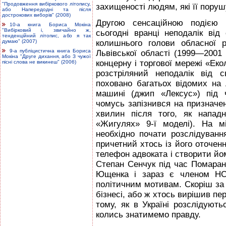
"Продовження вибіркового літопису,
захищеності людям, які її пору
або Напередодні та після
дострокових виборів" (2008)
Другою сенсаційною подією н
10-а книга Бориса Мокіна
"Вибірковий і, звичайно ж,
сьогодні вранці неподалік ві
тенденційний літопис, або я так
думаю" (2007)
колишнього голови обласної 
9-а публіцистична книга Бориса
Львівської області (1999—2001 
Мокіна "Друге дихання, або З чужої
концерну і торгової мережі «Еко
пісні слова не викинеш" (2006)
розстріляний неподалік від 
поховано багатьох відомих на 
машині (джип «Лексус») під 
чомусь запізнився на призначен
хвилин після того, як напад
«Жигулях» 9-ї моделі). На мі
необхідно почати розслідування
причетний хтось із його оточен
телефон адвоката і створити йом
Степан Сенчук під час Помаранч
Ющенка і зараз є членом НС
політичним мотивам. Скоріш за
бізнесі, або ж хтось вирішив пер
тому, як в Україні розслідуют
колись знатимемо правду.