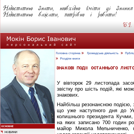
Головна сторінка
Громадська діяльність
Публі
Розділи книги
У вівторок 29 листопада зас
звістку про шість подій, які мож
знакових.
Найбільш резонансною подією, з
що уже наступного дня до Ук
колишнього президента Кучми, 
на яких записано 700 годин ро
майор Микола Мельниченко, 