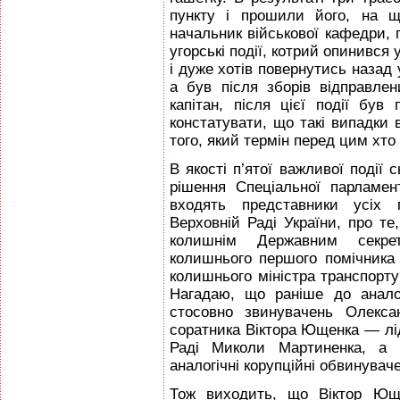
пункту і прошили його, на щ
начальник військової кафедри, 
угорські події, котрий опинився 
і дуже хотів повернутись назад 
а був після зборів відправле
капітан, після цієї події був
констатувати, що такі випадки в
того, який термін перед цим хто
В якості п’ятої важливої події 
рішення Спеціальної парламент
входять представники усіх 
Верховній Раді України, про те
колишнім Державним секре
колишнього першого помічника
колишнього міністра транспорту
Нагадаю, що раніше до анало
стосовно звинувачень Олекса
соратника Віктора Ющенка — лі
Раді Миколи Мартиненка, а Г
аналогічні корупційні обвинува
Тож виходить, що Віктор Юще