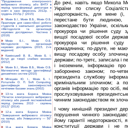
"Продовження електронного
До речі, навіть якщо Микола 
вибіркового літопису, або ВНТУ в
України по списку Соціаліст
період трансформації диктатури в
освіті в хаос (вересень 2012р. –
недоторканість, для мене (і
грудень 2015р.)" (2015)
перестане бути людиною, 
Мокін Б.І., Мокін В.Б., Мокін О.Б.
Практикум для самостійної роботи
законодавство України, оскільк
студентів з навчальної дисципліни
«Методологія та організація
прокурора чи рішення суду з
наукових досліджень». Частина 1
(2018)
вищої посадової особи держав
Мокін Б.І., Мокін О.Б.
прокурора чи рішення суду 
Методологія та організація
наукових досліджень (2015, 2-ге
громадянина; по-друге, не ма
видання)
вищу посадову особу злочинц
Камінський В. В., Мокін Б. І.
Вступ до теорії слабких множин
держави; по-третє, записала і п
(2012)
і іноземним, інформацію про
Мокін Б.І., Мокін В.Б., Мокін О.Б.
заборонено законом; по-четв
Математичні методи ідентифікації
динамічних систем (2010)
президента службову інформа
Мітюшкін Ю. І., Мокін Б. І.,
кримінальним злочином; а по
Ротштейн О. П. Soft Computing:
ідентифікація закономірностей
органів інформацію про осіб, я
нечіткими базами знань (2002)
прослуховування президентськ
13-та книга Бориса Мокіна
"Початок електронного вибіркового
чинним законодавством як злоч
літопису або ранній постювілейний
період (липень 2010 - серпень
2012)" (2014)
І чому нинішній президент де
12-а книга Бориса Мокіна
порушення чинного законодав
"Завершення вибіркового літопису
на папері, або Університету — 50"
йому гарантії недоторканості, 
(2010)
конституції держави і не п
11-а книга Бориса Мокіна