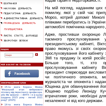
надав гарантії недоторканості.
На мій погляд, наданням цих 
помилку, якої у свій час прип
Мороз, котрий допоміг Микол
плівками перебратись із України
автомобілі помічника народного 
Адже, простивши охоронцю Ле
таємного прослуховування
президентському кабінеті, Ві
право якомусь зі своїх охоро
прослуховування його кабінету 
ЗМІ та продажу їх копій росій
Більше того, ті, хто орг
прослуховування кабінету В
президент спересердя висловить
чи політичного опонента, м
журналіста чи опонента і надан
Ющенка для обвинувачення його
15-та книга Бориса Мокіна
"Фінальний етап вибіркового
Ющенко подібно Леоніду Куч
літопису від пересічного професора,
або Ми вижили – і ВНТУ, і я в ньому
втрачатиме роки, необхідні дл
(грудень 2015 року - лютий 2021
незалежної ні від кого держави.
року)" (2025)
14-та книга Бориса Мокіна