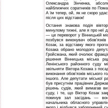
Олександра Зінченка, абсол
найближчих соратників по Помар
А їм тепер, ой, як не скоро уда
після цих відставок!
Остання знакова подія вівто
минулому тижні, але я про неї д
— це переворот у Вінницькій міс
позбувся виконувач обов’язків
Козак, за відставку якого прог
Козака обрано молодого депут
Гройсмана, який очолює фракцію
рішення Вінницька міська р
Ленінського районного суду м
звільняти Віктора Козака з поса
виконання обов’язків міського го
іншого. Але депутати міської ра
був присутнім працівник Держав
рішень судів, який вимагав ви
суду, і те, що Віктор Козак зак
покинув зал засідань — во
начальника обласного управлі
якого і відбувся заборонений с