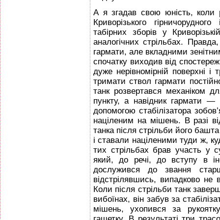
А я згадав свою юність, коли
Криворізького гірничорудного
табірних зборів у Криворізькі
аналогічних стрільбах. Правда,
гармати, але вкладними зенітни
спочатку виходив від спостереж
дуже нерівномірній поверхні і 
тримати ствол гармати постійн
танк розвертався механіком д
пункту, а навідник гармати — 
допомогою стабілізатора зобов
націленим на мішень. В разі ві
танка після стрільби його башта
і ставали націленими туди ж, ку
тих стрільбах брав участь у су
який, до речі, до вступу в і
дослужився до звання стар
відстрілявшись, випадково не в
Коли після стрільби танк завер
вибоїнах, він забув за стабіліз
мішень, ухопився за рукоятк
гашетку. В результаті три трасо