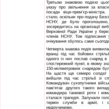
Третьою знаковою подією цьо
указу про звільнення за вла
посади віце-прем’єр-міністра
стало, оскільки про подачу Безс
НСНУ, де було проголошено, 
зосередитись на організації ви
Верховної Ради України у берез
членів НСНУ. Тож підписання 
очікування збулось саме сьогодн
Четверта знакова подія виявила
вранці під час бойових стрільб
одного із них послав снаряд в 
спостережний пункт, в якому зн
150-міліметровим снарядом бул
На щастя ще семеро солдат
вийшли під час стрільб зі сп
Командувач сухопутними військ
пам’ятає другого такого випа
командира танкової роти і ко
сталася трагедія. Залунали гол
термін служби в армії, і с
недоученими.