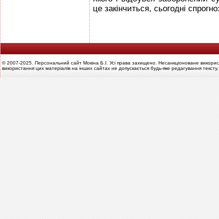
це закінчиться, сьогодні спрогн
© 2007-2025. Персональний сайт Мокіна Б.І. Усі права захищено. Несанкціоноване викорис
використання цих матеріалів на інших сайтах не допускається будь-яке редагування тексту