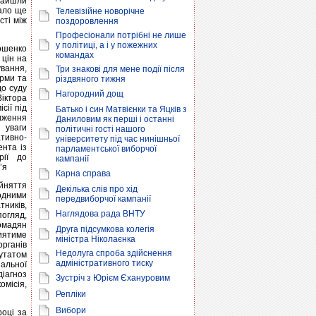
знайшли
тало ще
Телевізійне новорічне
сті між
поздоровлення
Професіонали потрібні не лише
у політиці, а і у пожежних
мошенко
командах
 цін на
ування,
Три знакові для мене події після
рми та
різдвяного тижня
до суду
Нагородний дощ
іктора
сії під
Батько і син Матвієнки та Яцків з
ниження
Даниловим як перші і останні
 уваги
політичні гості нашого
ативно-
університету під час нинішньої
нта із
парламентської виборчої
рії до
кампанії
’я
Карна справа
йняття
Декілька слів про хід
родними
передвиборчої кампанії
тників,
Наглядова рада ВНТУ
погляд,
омадян
Друга підсумкова колегія
риятиме
міністра Ніколаєнка
органів
Недолуга спроба здійснення
утатом
адміністративного тиску
альної
діагноз
Зустріч з Юрієм Єхануровим
омісія,
Репліки
Вибори
році за