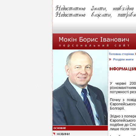
Головна сторінка
Розділи книги
У червні 200
різноманітними
потужності ре
Почну з повід
Європейського 
Болгарії.
Згідно з попе
Європейського
подібне до Спо
лише після тог