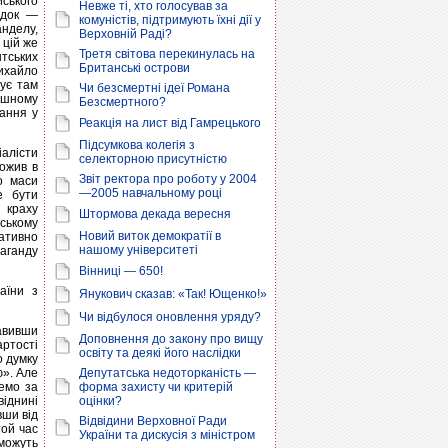
йського
Невже ті, хто голосував за
адок —
комуністів, підтримують їхні дії у
нделу,
Верховній Раді?
 цій же
Третя світова перекинулась на
тських
Британські острови
Михайло
сує там
Чи безсмертні ідеї Романа
Бешному
Безсмертного?
ання у
Реакція на лист від Гамрецького
Підсумкова колегія з
іалісти
селекторною присутністю
рожив в
Звіт ректора про роботу у 2004
о маси
—2005 навчальному році
е бути
 краху
Штормова декада вересня
рському
Новий виток демократії в
іативно
нашому університеті
аганду
Вінниці — 650!
аїни з
Янукович сказав: «Так! Ющенко!»
Чи відбулося оновлення уряду?
тавивши
Доповнення до закону про вищу
артості
освіту та деякі його наслідки
о думку
ю». Але
Депутатська недоторканість —
мемо за
форма захисту чи критерій
віднині
оцінки?
вши від
Відвідини Верховної Ради
той час
України та дискусія з міністром
 можуть