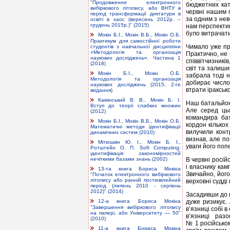
"Продовження електронного
бюджетних кат
вибіркового літопису, або ВНТУ в
червні нашим 
період трансформації диктатури в
за одним з нев
освіті в хаос (вересень 2012р. –
грудень 2015р.)" (2015)
нам перспектив
було витрачати
Мокін Б.І., Мокін В.Б., Мокін О.Б.
Практикум для самостійної роботи
Чимало уже про
студентів з навчальної дисципліни
«Методологія та організація
Практично, не 
наукових досліджень». Частина 1
співвітчизників
(2018)
світ та залишив
Мокін Б.І., Мокін О.Б.
забрала тоді н
Методологія та організація
добирає число
наукових досліджень (2015, 2-ге
втрати іракськ
видання)
Камінський В. В., Мокін Б. І.
Наш батальйон 
Вступ до теорії слабких множин
Але серед цьо
(2012)
командира бат
Мокін Б.І., Мокін В.Б., Мокін О.Б.
кордон кількох
Математичні методи ідентифікації
вилучили конт
динамічних систем (2010)
визнав, але п
Мітюшкін Ю. І., Мокін Б. І.,
уваги його поп
Ротштейн О. П. Soft Computing:
ідентифікація закономірностей
В червні росій
нечіткими базами знань (2002)
і власнику ка
13-та книга Бориса Мокіна
Звичайно, його
"Початок електронного вибіркового
літопису або ранній постювілейний
верховні судді
період (липень 2010 - серпень
2012)" (2014)
Засадивши до в
дуже ризикує.
12-а книга Бориса Мокіна
"Завершення вибіркового літопису
в’язниці собі в
на папері, або Університету — 50"
в’язниці раз
(2010)
№ 1 російсько
11-а книга Бориса Мокіна