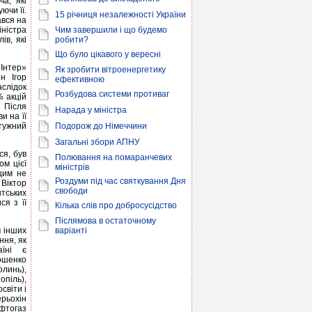
а, які
ючи її.
15 річниця незалежності України
ався на
ністра
Чим завершили і що будемо
ів, які
робити?
Що було цікавого у вересні
«Інтер»
Як зробити вітроенергетику
н Ігор
ефективною
аслідок
Розбудова системи противаг
% акцій
 Після
Нарада у міністра
и на її
отужний
Подорож до Німеччини
Загальні збори АПНУ
ся, був
Полювання на помаранчевих
ом цієї
міністрів
 цим не
Роздуми під час святкування Дня
 Віктор
свободи
нтських
я з її
Кілька слів про добросусідство
Післямова в остаточному
м інших
варіанті
ння, як
аїні є
рошенко
олинь),
опіль),
світи і
рьохін
афтогаз