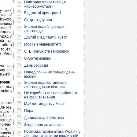
Повторна приватизація
«Криворіжсталі»
у, який
Бюджетні пристрасті
ї нашої
йського
Старт відпустки
 кінцем
Знакові події 1-ї декади
лишній
листопада
ладки»,
 уряд у
Другий з’їзд партії НСНУ
ій газ,
Мороз в університеті
, або в
тобто,
СТБ, комуністи і мікрофон
 Росії
Суботні новини
День свободи
ам» на
алу, на
Понеділок — не завжди день
вський.
важкий
оїнів і
Знакові події останнього
ї, яка
листопадового вівторка
жність
Не сприйняття і не прийняття
на фоні визнання
вленню
Майже тиждень у Києві
Але ось
Пора
в дію і
роблені
Данилова арифметика
ків, що
 поляки
Звернення до міністра
ліям, а
Російська газова атака України у
аписів.
день зміни системи влади у ній