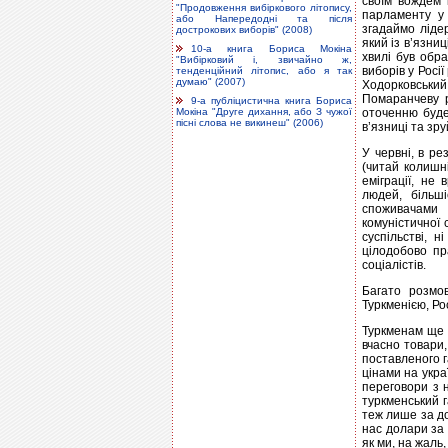
своїм вождем 
"Продовження вибіркового літопису,
парламенту у 
або Напередодні та після
згадаймо ліде
дострокових виборів" (2008)
який із в’язни
10-а книга Бориса Мокіна
хвилі був обр
"Вибірковий і, звичайно ж,
виборів у Рос
тенденційний літопис, або я так
думаю" (2007)
Ходорковський 
Помаранчеву р
9-а публіцистична книга Бориса
оточенню буде
Мокіна "Друге дихання, або З чужої
пісні слова не викинеш" (2006)
в’язниці та зр
У червні, в ре
(читай колишн
еміграції, не
людей, більш
споживачами 
комуністичної 
суспільстві, 
цілодобово пр
соціалістів.
Багато розмов
Туркменією, Р
Туркменам ще 
вчасно товари,
поставленого 
цінами на укр
переговори з 
туркменський г
теж лише за до
нас долари за 
як ми, на жаль