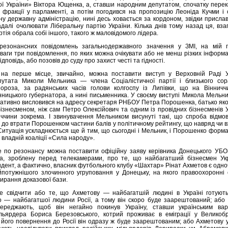
ї України» Віктора Ющенка, а, ставши народним депутатом, спочатку перек
 фракції у парламенті, а потім погодився на пропозицію Леоніда Кучми і 
ну державну адміністрацію, нині десь ховається за кордоном, звідки присла
далі очолювати Ліберальну партію України. Кілька днів тому назад ця, взаг
тія обрала собі іншого, такого ж маловідомого лідера.
 резонансних повідомлень загальнодержавного значення у ЗМІ, на мій п
уваги три повідомлення, по яких можна очікувати або не менш різких інформ
ідповідь, або позовів до суду про захист честі та гідності.
на перше місце, звичайно, можна поставити виступ у Верховній Раді У
путата Миколи Мельника — члена Соціалістичної партії і близького сор
роза, за радянських часів голови колгоспу із Липівки, що на Вінниччи
нницького губернатора, а нині письменника. У своєму виступі Микола Мельн
егативно висловився на адресу секретаря РНБОУ Петра Порошенка, батько яко
ізнесменом, ніж сам Петро Олексійович та одним із провідних бізнесменів 
ниччини зокрема. І звинувачення Мельником висунуті такі, що спроба відмо
 до втрати Порошенком частини балів у політичному рейтингу, що навряд чи 
 Ситуація ускладнюється ще й тим, що сьогодні і Мельник, і Порошенко форм
владній коаліції «Сила народу».
е по резонансу можна поставити офіційну заяву керівника Донецького УБ
а, зроблену перед телекамерами, про те, що найбагатший бізнесмен Укр
дент, а фактично, власник футбольного клубу «Шахтар» Рінат Ахметов є одно
йпотужнішого злочинного угруповання у Донецьку, на якого правоохоронні 
ирання доказової бази.
е свідчити або те, що Ахметову — найбагатшій людині в Україні готуют
о — найбагатшої людини Росії, а тому він скоро буде заарештований; або 
ереджають, щоб він негайно покинув Україну, ставши українським вар
ільярдера Бориса Березовського, котрий проживає в еміграції у Великобри
і його повернення до Росії він одразу ж буде заарештованим; або Ахметову 