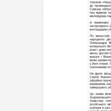
списком «Нашо
до провладної
Сумську облас
про відмову на
маловiдома пар
Із червневих
заслуговують 
контрударів у в
По масштабу 
народного де
Олександра Мо
колишнього Ві
різко і дуже н
менш крутим б
взагалі і Він
може привести
у його плани.
союзниками по 
На друге місц
Сергія Корнич
офіційно прези
керівником на
завершують зб
Ця заява мож
Ходорковськог
Ахметова поп
російського м
оскільки в раз