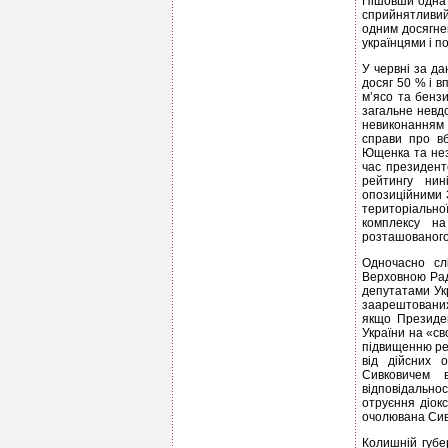
Пішовши одна 
сприйнятливий 
одним досягне
українцями і п
У червні за д
досяг 50 % і 
м’ясо та бенз
загальне невд
невиконанням о
справи про вб
Ющенка та неза
час президент
рейтингу нин
опозиційними 
територіально
комплексу на
розташованого 
Одночасно слі
Верховною Рад
депутатами Укра
заарештованих
якщо Президе
України на «св
підвищенню рей
від дійсних 
Сивковичем 
відповідально
отруєння діок
очолювана Сив
Колишній губе