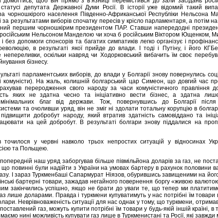
і домогтись, щоб він прямо з в’язниці перемістився до зали засідань росі
статусі депутата Державної Думи Росії. В історії уже відомий такий вип
ра чорношкірого населення Південно-Африканської Республіки Нельсона Ма
ці за результатами виборів спочатку пересів у крісло парламентаря, а потім на
аний першим чорношкірим президентом ПАР. Ставши напередодні президен
ії російським Нельсоном Манделою чи хоча б російським Віктором Ющенком, 
і без допомоги спонсорів та багатих симпатиків легко організує і профінан
еволюцію, в результаті якої прийде до влади. І тоді і Путіну, і його КГ
 непереливки, оскільки навряд чи Ходорковський вибачить їм своє перебув
уйнування бізнесу.
зультаті парламентських виборів, до влади у Болгарії знову повернулись соц
і комуністи). На жаль, колишній болгарський цар Симеон, що довгий час п
 врахував переродження свого народу за часи комуністичного правління д
ість яких не здатна чесно та ініціативно вести бізнес, а здатна лиш
мінімальних благ від держави. Тож, повернувшись до Болгарії після
системи та очоливши уряд, він не зміг ні здолати тотальну корупцію в болга
ні підвищити добробут народу, який втратив здатність самовіддано та ініц
ацювати на цей добробут. В результаті болгари знову піддалися на проп
 точилося у червні навколо трьох непростих ситуацій у відносинах Укр
осією та Польщею.
попередній наш уряд заборгував більше півмільйона доларів за газ, не пос
 що повинні були надійти з України на умовах бартеру в рахунок половини в
газу. І зараз Туркменбаші Сапармурат Ніязов, обурившись завищеними на йог
аїнські бартерні товари, зажадав негайного повернення боргу «живою валюто
ним закінчились успішно, якщо не брати до уваги те, що тепер ми платити
аз лише доларами. Правда і туркмени купуватимуть у нас потрібні їм товари 
лари. Неврівноваженість ситуації для нас однак у тому, що туркмени, отрима
поставлений газ, можуть купити потрібні їм товари у будь-якій іншій країні, в 
, маємо нині можливість купувати газ лише в Туркменистані та Росії, які завжди