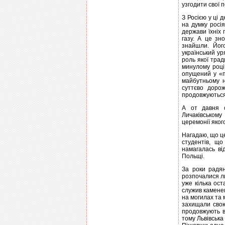
узгодити свої п
З Росією у ці 
на думку росі
держави їхніх 
газу. А це зн
знайшли. Йог
український ур
роль якої трад
минулому році
опущений у «п
майбутньому н
суттєво доро
продовжуються
А от давня с
Личаківському
церемонії яког
Нагадаю, що це
студентів, що
намагалась ві
Польщі.
За роки радян
розпочалися л
уже кілька ост
служив камене
на могилах та м
захищали свою
продовжують вв
тому Львівська