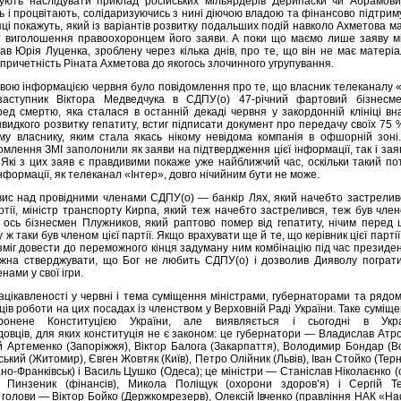
ують наслідувати приклад російських мільярдерів Дерипаски чи Абрамович
ь і процвітають, солідаризуючись з нині діючою владою та фінансово підтриму
ці покажуть, який із варіантів розвитку подальших подій навколо Ахметова м
т виголошення правоохоронцем його заяви. А поки що маємо лише заяву мі
ав Юрія Луценка, зроблену через кілька днів, про те, що він не має матеріал
 причетність Ріната Ахметова до якогось злочинного угрупування.
авою інформацією червня було повідомлення про те, що власник телеканалу 
заступник Віктора Медведчука в СДПУ(о) 47-річний фартовий бізнесме
ед смертю, яка сталася в останній декаді червня у закордонній клініці вн
идкого розвитку гепатиту, встиг підписати документ про передачу своїх 75 
му власнику, яким стала якась нікому невідома компанія в офшорній зоні.
млення ЗМІ заполонили як заяви на підтвердження цієї інформації, так і заяв
 Які з цих заяв є правдивими покаже уже найближчий час, оскільки такий п
інформації, як телеканал «Інтер», довго нічийним бути не може.
вис над провідними членами СДПУ(о) — банкір Лях, який начебто застрелив
ртії, міністр транспорту Кирпа, який теж начебто застрелився, теж був член
ер ось бізнесмен Плужников, який раптово помер від гепатиту, нічим перед
 ж таки був членом цієї партії. Якщо врахувати ще й те, що керівник цієї партії
зміг довести до переможного кінця задуману ним комбінацію під час президе
ожна стверджувати, що Бог не любить СДПУ(о) і дозволив Дияволу погратис
нами у свої ігри.
ацікавленості у червні і тема суміщення мінiстрами, губернаторами та рядо
ів роботи на цих посадах із членством у Верховній Раді України. Таке суміще
оронене Конституцією України, але виявляється і сьогодні в Укр
довців, для яких конституція не є законом: це губернатори — Владислав Ат
ій Артеменко (Запоріжжя), Віктор Балога (Закарпаття), Володимир Бондар (В
кий (Житомир), Євген Жовтяк (Київ), Петро Олійник (Львів), Іван Стойко (Терн
ано-Франківськ) і Василь Цушко (Одеса); це міністри — Станіслав Ніколаєнко (о
р Пинзеник (фінансів), Микола Поліщук (охорони здоров’я) і Сергій Те
е голови — Віктор Бойко (Держкомрезерв), Олексій Івченко (правління НАК «Н