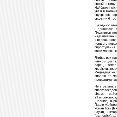
спосіб пропон
спокійно живут
Найближчі міся
увазі в момен
внутрішніх спр
свідчили б про
Ще однією цік
і одночасно 
Плужников пер
надзвичайно шв
«Інтера» ново
першого повідо
спростування.
засіб масової 
Якийсь рок на
членом цієї па
партії, і теп
хворіючи, знову
Медведчук не 
виборів, то м
провідними чле
Не втрачала з
високопосадовц
відомо, заб
29 високопоса
(Чернігів), Юр
Павло Жебровсь
Роман Ткач (Ів
науки), Вікто
(економіки); ц