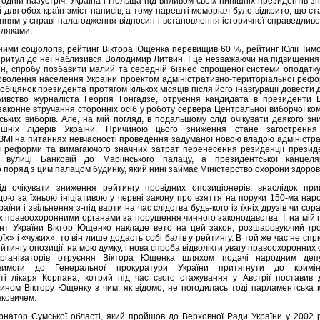
одній назустріч, Україна і Польща під впливом своїх нинішніх президентів 
для обох країн зміст написів, а тому нарешті меморіал було відкрито, що с
нням у справі налагодження відносин і встановлення історичної справедливо
оляками.
аними соціологів, рейтинг Віктора Ющенка перевищив 60 %, рейтинг Юлії Ти
впритул до неї наблизився Володимир Литвин. І це незважаючи на підвищення
ин, спробу позбавити малий та середній бізнес спрощеної системи оподатк
оволення населення України проектом адмінiстративно-територiальної рефо
біцянок президента протягом кількох мiсяців після його інавгурації довести 
ивство журналіста Георгія Гонгадзе, отруєння кандидата в президенти В
конне втручання сторонніх осіб у роботу сервера Центральної виборчої комі
ських виборів. Але, на мій погляд, в подальшому слід очікувати деякого з
ішніх лідерів України. Причиною цього зниження стане загострення
ЗМІ на питаннях невчасності проведення задуманої новою владою адмiністр
ї реформи та вимагаючого значних затрат перенесення резиденції президе
 вулиці Банковій до Маріїнського палацу, а президентської канцеля
поряд з цим палацом будинку, який нині займає Міністерство охорони здоров
д очікувати зниження рейтингу провідних опозиціонерів, внаслідок при
ою за їхньою ініціативою у червні закону про взяття на поруки 150-ма на
їни і звільнення з-під варти на час слідства будь-кого із їхніх друзів чи сора
 правоохоронними органами за порушення чинного законодавства. І, на мій 
нт України Віктор Ющенко накладе вето на цей закон, розшаровуючий гр
оїх» і «чужих», то він лише додасть собі балів у рейтингу. В той же час не сп
тингу опозиції, на мою думку, і нова спроба відволікти увагу правоохоронних 
організаторів отруєння Віктора Ющенка шляхом подачі народним деп
вимоги до Генеральної прокуратури України притягнути до кримін
сті лікаря Корпана, котрий під час свого стажування у Австрії поставив 
сином Віктору Ющенку з чим, як відомо, не погодилась тоді парламентська к
ковичем.
рнатор Сумської області, який пройшов до Верховної Ради України у 2002 