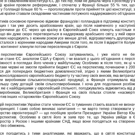
е зі схваленням конституції ЄС до тих пір, поки не дійшла черга її розгляду у 
 Ці країни провели референдуми, і спочатку у Франції більше 55 % тих, щ
м у Голландії більше 60 % — проголосували проти прийняття цієї конституції, з
ькі країни ставали складовими частинами потужного наддержавного об’єднанн
тиків основною причиною відмови французів і голландців в підтримці констит
цих і так уже досить арабізованих країн, що після наміченого у наступні
реччини до ЄС через цю країну в Європейський Союз хлинуть настільки п
 що він дуже скоро перетвориться в наддержаву арабського світу, у якій євро
яких народжують з кожним роком усе менше дітей, відіграватимуть другорядн
сталося з корінними народами Америки після того, як після її відкриття Колу
 континент хлинули потоки переселенців з Європи.
 перспективи Європейського Союзу затуманились, і уже ніхто не бе
чи стане ЄС аналогом США у Європі, і чи взагалі у цього об’єднання є перс
жності в поглядах його членів у майбутньому. Особливо ж після того, як ці 
таки червні не змогли прийняти бюджет ЄС на перспективу, починаючи з 200
ься дія попередніх бюджетних домовленостей, згідно з якими Великобрита
консолідованого європейського бюджету ту частину своїх внесків, яка витрача
им виробникам сільськогосподарської продукції, а Франція отримувала від
льшу суму дотацій своїм сільгоспвиробникам. І хоча для подолання розбіж
 які є найбіднішими у європейській спільноті, погоджувались відмовитись від 
пвиробникам, Великобританія і Франція на своїх пільгах стояли «насмерт
отив інших «старожилів» Європейського Союзу.
одій перспективи України стати членом ЄС із туманних стають взагалі не визн
 в принципі. І само собою виникає запитання — чи варто тепер створювати у
терство євроінтеграції? — що пообіцяв зробити Президент України Віктор Ю
рспективі. Особливо в світлі його ж заяв про те, що Україна увійде в 
ростір з Росією і іншими країнами СНД, якщо вони погодяться на створенн
і без обмежень.
ся погодитись з тими аналітиками, які вважають, що в світлі конституці