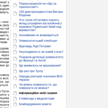
анції у
Перша рецензія на «Що за
о один
горизонтом?»
 додали
100 днів президентства Віктора
мабуть,
Ющенка
Хто і коли об’єктивно оцінить
і нині.
вклад штрафних батальйонів у
и своїх
перемогу Радянської Армії над
 на той
вермахтом?
видко і
Анонімники не вгамовуються
 життя,
ймаю ці
Університетський плебісцит
учими.
Відповідь Лідії Петрівні
додому.
товано
Неузгодженість чи новий стиль?
 через
Подорож делегації університету
митники
до Франції та Англії
абанди
явши до
Що виявилось не врахованим?
Ще раз про Тузлу
несмену
Нарада ректорів технічних ВНЗ
я волі.
України
все, що
Чи можна повернути те, що
деться.
повернути не можна?
р Путін
Інформаційне небо червня
йняти у
альника
Співбесіда з медалістами
ігарха
Бомбардування комети
олосити