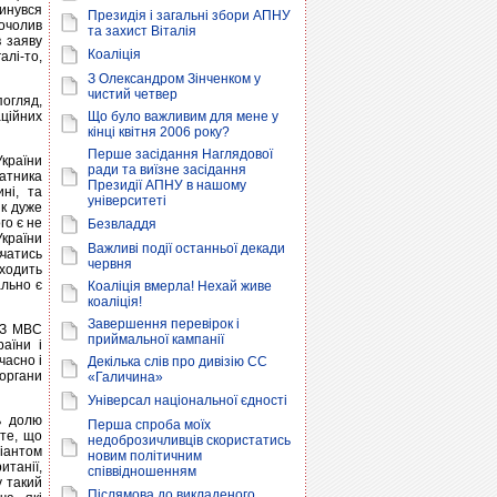
инувся
Президія і загальні збори АПНУ
очолив
та захист Віталія
в заяву
Коаліція
алі-то,
З Олександром Зінченком у
чистий четвер
огляд,
аційних
Що було важливим для мене у
кінці квітня 2006 року?
Перше засідання Наглядової
країни
ради та виїзне засідання
атника
Президії АПНУ в нашому
ні, та
університеті
ик дуже
го є не
Безвладдя
України
Важливі події останньої декади
вчатись
червня
входить
ально є
Коаліція вмерла! Нехай живе
коаліція!
Завершення перевірок і
ОЗ МВС
приймальної кампанії
аїни і
часно і
Декілька слів про дивізію СС
органи
«Галичина»
Універсал національної єдності
ь долю
Перша спроба моїх
те, що
недоброзичливців скористатись
іантом
новим політичним
танії,
співвідношенням
у такий
Післямова до викладеного