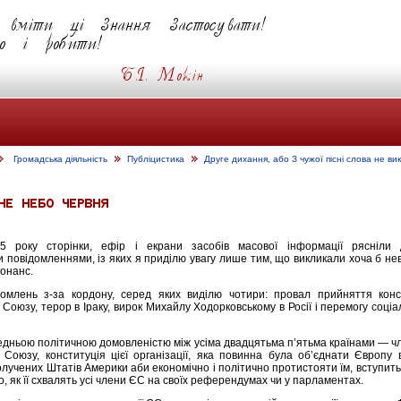
Громадська діяльність
Публіцистика
Друге дихання, або З чужої пісні слова не в
5 року сторінки, ефір і екрани засобів масової інформації рясніли 
 повідомленнями, із яких я приділю увагу лише тим, що викликали хоча б не
зонанс.
омлень з-за кордону, серед яких виділю чотири: провал прийняття конст
Союзу, терор в Іраку, вирок Михайлу Ходорковському в Росії і перемогу соціал
редньою політичною домовленістю між усіма двадцятьма п’ятьма країнами — 
 Союзу, конституція цієї організації, яка повинна була об’єднати Європу
лучених Штатів Америки аби економічно і політично протистояти їм, вступить
о, як її схвалять усі члени ЄС на своїх референдумах чи у парламентах.