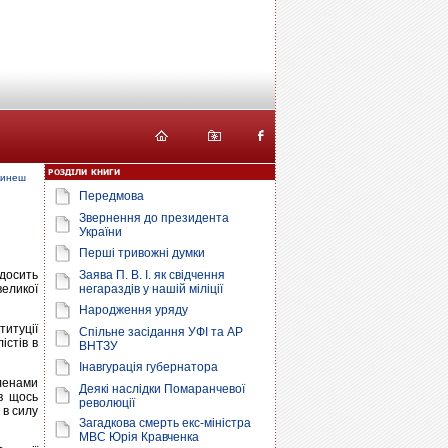
икинеш
Передмова
Звернення до президента
України
Перші тривожні думки
досить
Заява П. В. І. як свідчення
великої
негараздів у нашій міліції
Народження уряду
итуції
Спільне засідання УФІ та АР
істів в
ВНТЗУ
Інавгурація губернатора
членами
Деякі наслідки Помаранчевої
 в щось
революції
 в силу
Загадкова смерть екс-міністра
МВС Юрія Кравченка