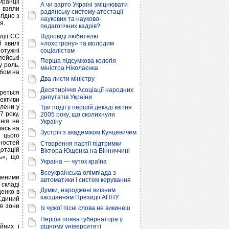
Франції
А чи варто Україні зміцнювати
о взяли
радянську систему атестації
гідно з
наукових та науково-
я.
педагогічних кадрів?
уції ЄС
Відповіді любителю
й хвилі
«лохотрону» та молодим
отужні
соціалістам
пейські
Перша підсумкова колегія
у роль.
міністра Ніколаєнка
мбом на
Два листи міністру
Десятиріччя Асоціації народних
реться
депутатів України
пективи
члени у
Три події у першій декаді квітня
7 року,
2005 року, що сколихнули
нія не
Україну
лась на
Зустріч з академіком Кунцевичем
 цього
ностей
Створення партії підтримки
дотацій
Віктора Ющенка на Вінниччині
ь», що
Україна — чуток країна
Всеукраїнська олімпіада з
аченими
автоматики і систем керування
 складі
Думки, народжені виїзним
щенко в
засіданням Президії АПНУ
Єдиний
я зони
Із чужої пісні слова не викинеш
Перша поява губернатора у
йних і
рідному університеті