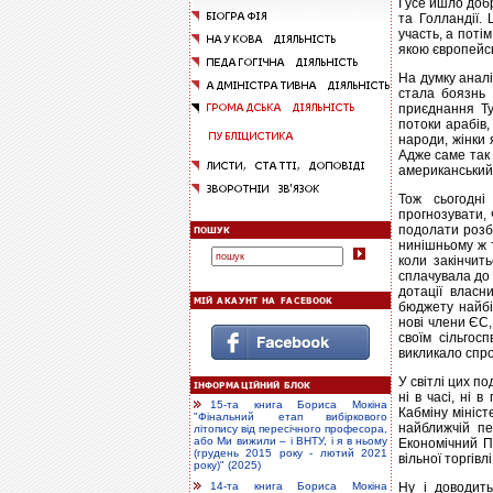
І усе йшло добр
та Голландії.
участь, а поті
якою європейс
На думку аналі
стала боязнь 
приєднання Ту
потоки арабів,
народи, жінки 
Адже саме так 
американський
Тож сьогодні
прогнозувати, 
подолати розбі
нинішньому ж 
коли закінчит
сплачувала до 
дотації власн
бюджету найбі
нові члени ЄС,
своїм сільгос
викликало спр
У світлі цих п
ні в часі, ні
15-та книга Бориса Мокіна
Кабміну мініс
"Фінальний етап вибіркового
найближчій пе
літопису від пересічного професора,
або Ми вижили – і ВНТУ, і я в ньому
Економічний П
(грудень 2015 року - лютий 2021
вільної торгівл
року)" (2025)
Ну і доводить
14-та книга Бориса Мокіна