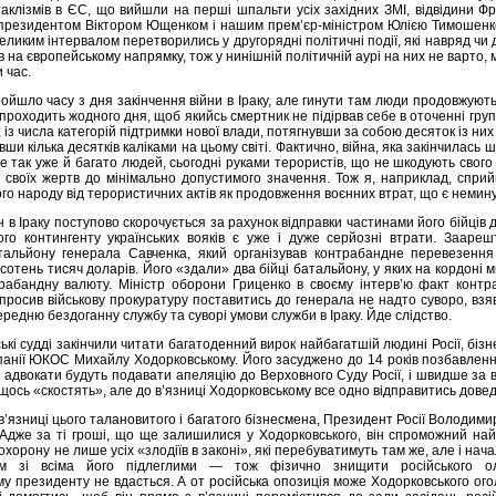
аклізмів в ЄС, що вийшли на перші шпальти усіх західних ЗМІ, відвідини Фр
президентом Віктором Ющенком і нашим прем’єр-міністром Юлiєю Тимошенк
еликим інтервалом перетворились у другорядні політичні події, які навряд чи
 на європейському напрямку, тож у нинішній політичній аурі на них не варто, 
 час.
йшло часу з дня закінчення війни в Іраку, але гинути там люди продовжують 
проходить жодного дня, щоб якийсь смертник не підірвав себе в оточенні груп
, із числа категорій підтримки нової влади, потягнувши за собою десяток із них
ши кілька десятків каліками на цьому світі. Фактично, війна, яка закінчилась ш
е так уже й багато людей, сьогодні руками терористів, що не шкодують свого
 своїх жертв до мінімально допустимого значення. Тож я, наприклад, спри
ого народу від терористичних актів як продовження воєнних втрат, що є немин
в Іраку поступово скорочується за рахунок відправки частинами його бійців 
го контингенту українських вояків є уже і дуже серйозні втрати. Заареш
альйону генерала Савченка, який організував контрабандне перевезення
 сотень тисяч доларів. Його «здали» два бійці батальйону, у яких на кордоні 
рабандну валюту. Міністр оборони Гриценко в своєму інтерв’ю факт контр
опросив військову прокуратуру поставитись до генерала не надто суворо, вз
ередню бездоганну службу та суворі умови служби в Іраку. Йде слідство.
ські судді закінчили читати багатоденний вирок найбагатшій людині Росії, біз
мпанії ЮКОС Михайлу Ходорковському. Його засуджено до 14 років позбавленн
 адвокати будуть подавати апеляцію до Верховного Суду Росії, і швидше за 
 щось «скостять», але до в’язниці Ходорковському все одно відправитись дове
’язниці цього талановитого і багатого бізнесмена, Президент Росії Володими
 Адже за ті гроші, що ще залишилися у Ходорковського, він спроможний на
 охорону не лише усіх «злодіїв в законі», які перебуватимуть там же, але і нач
ом зі всіма його підлеглими — тож фізично знищити російського ол
му президенту не вдасться. А от російська опозиція може Ходорковського ог