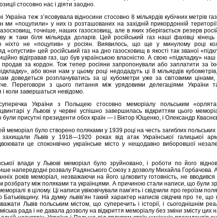
озиції стосовно нас і діяти заодно.
дні Україна теж з’ясовувала відносини стосовно 8 мільярдів кубічних метрів газ
ян ми «поцупили» у них із розташованих на західній прикордонній територі
газосховищ, точніше, наших газосховищ, але в яких зберігається резерв росі
ову ж таки біля мільярда доларів. Цей російський газ наші фахівці кінець
о ніхто не «поцупив» у росіян. Виявилось, що ще у минулому році ко
яд «опустив» цей російський газ на дно газосховищ в якості так званої «підк
иційно відігравав газ, що був українською власністю. А свою «підкладку» наш
 продав за кордон. Тож тепер росіяни запропонували або заплатити за їхн
ідкладку», або вони нам у цьому році недодадуть ці 8 мільярдів кубометрів
ам доведеться розплачуватись за ці кубометри уже за світовими цінами, 
жче. Переговори з цього питання між урядовими делегаціями України та
 і коли завершаться невідомо.
уперечка України з Польщею стосовно меморіалу польським «орлят
 цвинтарі у Львові у червні успішно завершилась відкриттям цього меморі
о були присутні президенти обох країн — і Віктор Ющенко, і Олександр Кваснє
й меморіал було створено поляками у 1939 році на честь загиблих польських в
 захищали Львів у 1918—1920 роках від атак Української галицької армі
двоювати це споконвічно українське місто у нещодавно виборовшої незале
ської влади у Львові меморіал було зруйновано, і роботи по його відно
ише напередодні розвалу Радянського Союзу з дозволу Михайла Горбачова. 
анніх років меморіал, незважаючи на його цілковиту готовність, не вводився 
м розбрату між поляками та українцями. А причиною стали написи, що були з
еморіалі в цілому. Ці написи увіковічували пам’ять і свідчили про героїзм поля
 Батьківщину. На думку львів’ян такий характер написів свідчив про те, що
ажати Львів польським містом, що суперечить і історії, і сьогоднішнім реа
 міська рада і не давала дозволу на відкриття меморіалу без зміни змісту цих н