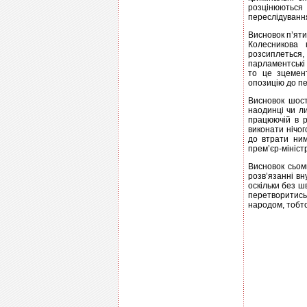
розцінюються
переслідування
Висновок п’ят
Колесникова 
розсиплеться,
парламентські
то це зцемент
опозицію до п
Висновок шост
наодинці чи ли
працюючій в р
виконати нічог
до втрати ни
прем’єр-міністр
Висновок сьом
розв’язанні вн
оскільки без ш
перетворитись 
народом, тобто