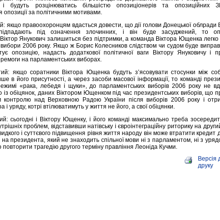
 і будуть розцінюватись більшістю опозиціонерів та опозиційних З
 опозиції за політичними мотивами.
ий: якщо правоохоронцям вдасться довести, що дії голови Донецької облради
підпадають під означення злочинних, і він буде засуджений, то оп
 Віктор Янукович залишиться без підтримки, а команда Віктора Ющенка легко
 вибори 2006 року. Якщо ж Борис Колесников слідством чи судом буде випра
ує опозицію, надасть додаткової політичної ваги Віктору Януковичу і п
еремоги на парламентських виборах.
ий: якщо соратники Віктора Ющенка будуть з’ясовувати стосунки між со
ше в його присутності, а через засоби масової інформації, то команді през
ежимі «рака, лебедя і щуки», до парламентських виборів 2006 року не вд
о із обіцянок, даних Віктором Ющенком під час президентських виборів, що 
м контролю над Верховною Радою України після виборів 2006 року і отр
а і уряду, котрі втілюватимуть у життя не його, а свої обіцянки.
ий: сьогодні і Віктору Ющенку, і його команді максимально треба зосереди
утрішніх проблем, відставивши натівську і євроінтеграційну риторику на други
видкого і суттєвого підвищення рівня життя народу він може втратити кредит д
на президента, який не знаходить спільної мови ні з парламентом, ні з урядо
 повторити трагедію другого терміну правління Леоніда Кучми.
Версія 
друку