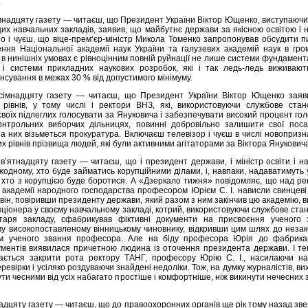
.
мнадцяту газету — читаєш, що Президент України Віктор Ющенко, виступаюч
их навчальних закладів, заявив, що майбутнє держави за якісною освітою і 
о і чуєш, що віце-прем‘єр-міністр Микола Томенко запропонував обсудити 
ння Національної академії наук України та галузевих академій наук в гро
о в нинішніх умовах є рівноцінним повній руйнації не лише системи фундамен
 і системи прикладних наукових розробок, які і так ледь-ледь виживають
нсування в межах 30 % від допустимого мінімуму.
ісімнадцяту газету — читаєш, що Президент України Віктор Ющенко заяв
х рівнів, у тому числі і ректори ВНЗ, які, використовуючи службове стан
оїх підлеглих голосувати за Януковича і забезпечувати високий процент гол
онтрольних виборчих дільницях, повинні добровільно залишити свої поса
за них візьметься прокуратура. Включаєш телевізор і чуєш в числі новоприз
них рівнів прізвища людей, які були активними агітаторами за Віктора Янукович
в’ятнадцяту газету — читаєш, що і президент держави, і міністр освіти і н
жодному, хто буде займатись корупційними ділами, і, навпаки, надаватимуть 
, хто з корупцією буде боротися. А «Дзеркало тижня» повідомляє, що над р
ї академії народного господарства професором Юрієм С. І. нависли свинцев
він, повіривши президенту держави, який разом з ним закінчив цю академію, 
пціонера у своєму навчальному закладі, котрий, використовуючи службове ст
етаря закладу, сфабрикував фіктивні документи на присвоєння ученого 
у високопоставленому вінницькому чиновнику, відкривши цим шлях до незак
м ученого звання професора. Але на біду професора Юрія до фабрикац
ументів виявилася причетною людина із оточення президента держави. І те
ається закрити рота ректору ТАНГ, професору Юрію С. І., насилаючи на
еревірки і усіляко роздуваючи знайдені недоліки. Тож, на думку журналістів, ви
ти чесними від усіх набагато простіше і комфортніше, ніж викинути нечесних з
адцяту газету — читаєш, що до правоохоронних органів ще рік тому назад зв