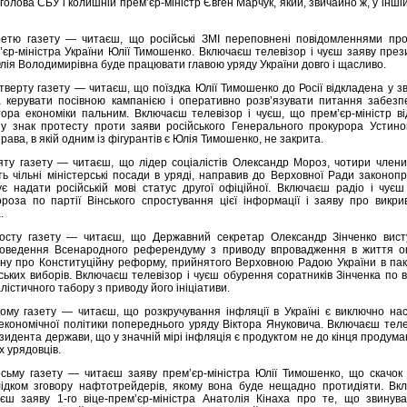
голова СБУ і колишній прем’єр-міністр Євген Марчук, який, звичайно ж, у іншій
етю газету — читаєш, що російські ЗМІ переповнені повідомленнями про
м’єр-міністра України Юлії Тимошенко. Включаєш телевізор і чуєш заяву пре
лія Володимирівна буде працювати главою уряду України довго і щасливо.
верту газету — читаєш, що поїздка Юлії Тимошенко до Росії відкладена у зв
 керувати посівною кампанією і оперативно розв’язувати питання забезп
тора економіки пальним. Включаєш телевізор і чуєш, що прем’єр-міністр в
ї у знак протесту проти заяви російського Генерального прокурора Устино
рава, в якій одним із фігурантів є Юлія Тимошенко, не закрита.
яту газету — читаєш, що лідер соціалістів Олександр Мороз, чотири члени
ь чільні міністерські посади в уряді, направив до Верховної Ради законопр
є надати російській мові статус другої офіційної. Включаєш радіо і чуєш
роза по партії Вінського спростування цієї інформації і заяву про викри
.
осту газету — читаєш, що Державний секретар Олександр Зінченко вист
проведення Всенародного референдуму з приводу впровадження в життя о
ну про Конституційну реформу, прийнятого Верховною Радою України в паке
ських виборів. Включаєш телевізор і чуєш обурення соратників Зінченка по 
іалістичного табору з приводу його ініціативи.
ому газету — читаєш, що розкручування інфляції в Україні є виключно нас
економічної політики попереднього уряду Віктора Януковича. Включаєш теле
езидента держави, що у значній мірі інфляція є продуктом не до кінця продума
іх урядовців.
сьму газету — читаєш заяву прем’єр-міністра Юлії Тимошенко, що скачок 
ідком зговору нафтотрейдерів, якому вона буде нещадно протидіяти. Вк
уєш заяву 1-го віце-прем’єр-міністра Анатолія Кінаха про те, що звинува