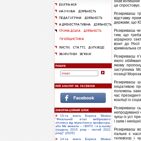
знав колишній 
це спростовує.
Розкриваєш тр
відставку пре
держави, що Ю
Розкриваєш чет
тим, що треба
аграрного сек
візит до Росі
кримінальна сп
Розкриваєш п’
якого обіймают
якому пропону
заступника Мо
позиції Мороза
Розкриваєш ш
ініціативою 
положень зако
час президент
коаліції із соц
Розкриваєш сь
непродуманої 
15-та книга Бориса Мокіна
чуєш із уст пр
"Фінальний етап вибіркового
і заяв і нинішн
літопису від пересічного професора,
або Ми вижили – і ВНТУ, і я в ньому
Розкриваєш во
(грудень 2015 року - лютий 2021
року)" (2025)
пальне є насл
телевізор і ч
14-та книга Бориса Мокіна