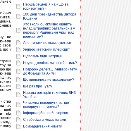
альне є
Перша рецензія на «Що за
горизонтом?»
сійним
100 днів президентства Віктора
ситеті.
Ющенка
ідомив,
Хто і коли об’єктивно оцінить
скників
вклад штрафних батальйонів у
перемогу Радянської Армії над
вермахтом?
ну і не
ключаєш
Анонімники не вгамовуються
 своєї
, що її
Університетський плебісцит
Відповідь Лідії Петрівні
страції
Неузгодженість чи новий стиль?
тру за
 про що
Подорож делегації університету
ключаєш
до Франції та Англії
під час
Що виявилось не врахованим?
дтримку
втратив
Ще раз про Тузлу
енозним
Нарада ректорів технічних ВНЗ
України
ністра
Чи можна повернути те, що
ід час
повернути не можна?
о, щоб
Інформаційне небо червня
ит під
несків
Співбесіда з медалістами
иклад,
 самому
Бомбардування комети