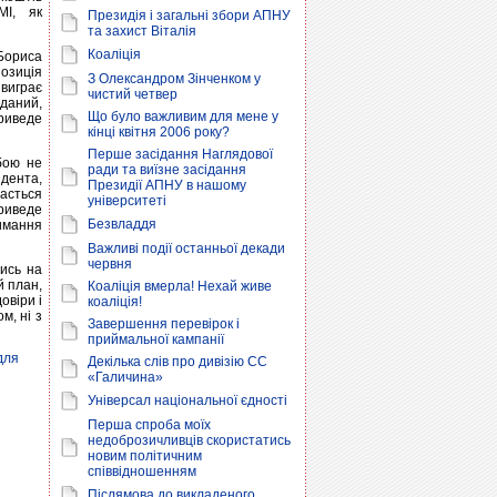
МІ, як
Президія і загальні збори АПНУ
та захист Віталія
Коаліція
 Бориса
озиція
З Олександром Зінченком у
 виграє
чистий четвер
вданий,
Що було важливим для мене у
риведе
кінці квітня 2006 року?
Перше засідання Наглядової
бою не
ради та виїзне засідання
идента,
Президії АПНУ в нашому
асться
університеті
приведе
Безвладдя
имання
Важливі події останньої декади
червня
тись на
й план,
Коаліція вмерла! Нехай живе
овіри і
коаліція!
м, ні з
Завершення перевірок і
приймальної кампанії
для
Декілька слів про дивізію СС
«Галичина»
Універсал національної єдності
Перша спроба моїх
недоброзичливців скористатись
новим політичним
співвідношенням
Післямова до викладеного