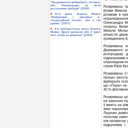
"Продовження вибіркового літопису,
або Напередодні та після
Розкриваєш тр
дострокових виборів" (2008)
Кучми Микола 
10-а книга Бориса Мокіна
розмови в пре
"Вибірковий і, звичайно ж,
оприлюднення,
тенденційний літопис, або я так
Олександра Мо
думаю" (2007)
охорону. Вклю
9-а публіцистична книга Бориса
Микола Мельн
Мокіна "Друге дихання, або З чужої
кількістю держ
пісні слова не викинеш" (2006)
громадянину Б
Розкриваєш ч
Державного уп
розпродажу д
підрахунками н
оприлюднив інф
справ Юрія Кра
Розкриваєш п’
процес реєстр
відбирала голо
що «Пора» не р
40 % фіктивних
Розкриваєш ші
на законних пі
її мають на рі
яких нараховув
Луценко домігс
пополам закін
ніж професор у
підручників і