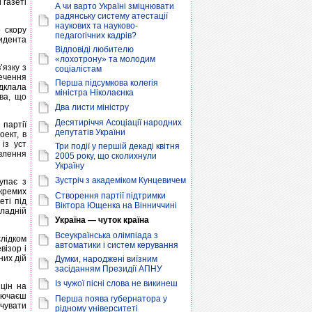
 газеті
А чи варто Україні зміцнювати
радянську систему атестації
наукових та науково-
 скору
педагогічних кадрів?
зидента
Відповіді любителю
«лохотрону» та молодим
’язку з
соціалістам
ечення
Перша підсумкова колегія
ідклала
міністра Ніколаєнка
ва, що
Два листи міністру
Десятиріччя Асоціації народних
 партії
депутатів України
оект, в
 із уст
Три події у першій декаді квітня
влення
2005 року, що сколихнули
Україну
Зустріч з академіком Кунцевичем
упає з
кремих
Створення партії підтримки
ті під
Віктора Ющенка на Вінниччині
владній
Україна — чуток країна
Всеукраїнська олімпіада з
лідком
автоматики і систем керування
візор і
них дій
Думки, народжені виїзним
засіданням Президії АПНУ
Із чужої пісні слова не викинеш
цін на
лючаєш
Перша поява губернатора у
чувати
рідному університеті