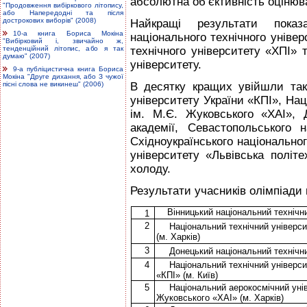
абсолютна об’єктивність оцінюва
"Продовження вибіркового літопису,
або Напередодні та після
дострокових виборів" (2008)
Найкращі результати показ
10-а книга Бориса Мокіна
національного технічного універ
"Вибірковий і, звичайно ж,
тенденційний літопис, або я так
технічного університету «ХПІ» 
думаю" (2007)
університету.
9-а публіцистична книга Бориса
Мокіна "Друге дихання, або З чужої
В десятку кращих увійшли так
пісні слова не викинеш" (2006)
університету України «КПІ», Нац
ім. М.Є. Жуковського «ХАІ», 
академії, Севастопольського н
Східноукраїнського національног
університету «Львівська політе
холоду.
Результати учасників олімпіади
Вінницький національний технічн
1
2
Національний технічний універс
(м. Харків)
3
Донецький національний технічн
4
Національний технічний універси
«КПІ» (м. Київ)
5
Національний аерокосмічний унів
Жуковського «ХАІ» (м. Харків)