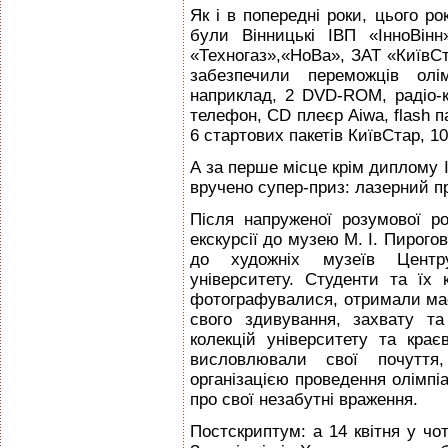
Як і в попередні роки, цього р
були Вінницькі ІВП «ІнноВі
«Техногаз»,«НоВа», ЗАТ «КиївСт
забезпечили переможців олі
наприклад, 2 DVD-RОМ, радіо-к
телефон, СD плеєр Аіwа, flash 
6 стартових пакетів КиївСтар, 1
А за перше місце крім диплому 
вручено супер-приз: лазерний п
Після напруженої розумової р
екскурсії до музею М. І. Пирого
до художніх музеїв Центру
університету. Студенти та їх 
фотографувалися, отримали мас
свого здивування, захвату та
колекцій університету та кра
висловлювали свої почуття
організацією проведення олімпіа
про свої незабутні враження.
Постскриптум: а 14 квітня у чот