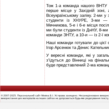
Тож 1-а команда нашого ВНТУ 
перше місце у Західній зоні,
Всеукраїнському заліку. 2-ми у 
студенти із ХНУРЕ, 3-ми —
Мечникова, 5-е і 6-е місця посіл
ми були студенти із ДнНУ, 8-ми 
команди ЗНТУ, а 10-и — із 2-ї 
Наші команди готували до цієї
Ігор Арсенюк та Денис Кательни
У вересні команди, які у загал
з’їдуться до Вінниці на фіналь
буде представлений 2-ма коман
© 2007-2025. Персональний сайт Мокіна Б.І. Усі права захищено. Несанкціоноване викорис
використання цих матеріалів на інших сайтах не допускається будь-яке редагування тексту