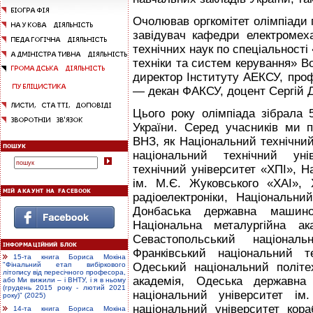
Очолював оргкомітет олімпіади 
завідувач кафедри електромеха
технічних наук по спеціальност
техніки та систем керування» В
директор Інституту АЕКСУ, про
— декан ФАКСУ, доцент Сергій 
Цього року олімпіада зібрала 
України. Серед учасників ми 
ВНЗ, як Національний технічний
національний технічний унів
технічний університет «ХПІ», Н
ім. М.Є. Жуковського «ХАІ», 
радіоелектроніки, Національний
Донбаська державна машиноб
Національна металургійна ак
Севастопольський національ
Франківський національний т
15-та книга Бориса Мокіна
Одеський національний полiте
"Фінальний етап вибіркового
літопису від пересічного професора,
академія, Одеська державна 
або Ми вижили – і ВНТУ, і я в ньому
(грудень 2015 року - лютий 2021
національний університет ім
року)" (2025)
національний університет кор
14-та книга Бориса Мокіна