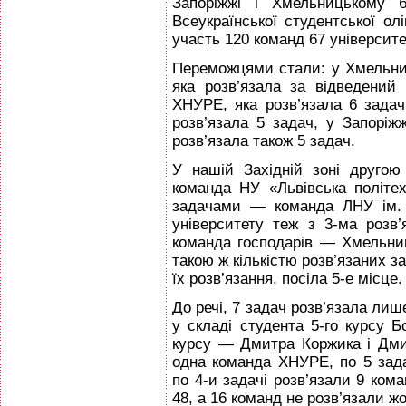
Запоріжжі і Хмельницькому б
Всеукраїнської студентської ол
участь 120 команд 67 університет
Переможцями стали: у Хмельн
яка розв’язала за відведени
ХНУРЕ, яка розв’язала 6 зада
розв’язала 5 задач, у Запорі
розв’язала також 5 задач.
У нашій Західній зоні друго
команда НУ «Львівська політех
задачами — команда ЛНУ ім. 
університету теж з 3-ма розв
команда господарів — Хмельниц
такою ж кількiстю розв’язаних з
їх розв’язання, посіла 5-е місце.
До речі, 7 задач розв’язала лиш
у складі студента 5-го курсу Б
курсу — Дмитра Коржика і Дми
одна команда ХНУРЕ, по 5 зада
по 4-и задачі розв’язали 9 кома
48, а 16 команд не розв’язали жо