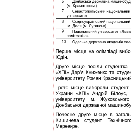
6
Донбаська державна машинобуді
(м. Краматорськ)
7
Севастопольський національний 
університет
8
Східноукраїнський національний
ім. Даля (м. Луганськ)
9
Національний університет «Льві
політехніка»
10
Одеська державна академія хол
Перше місце на олімпіаді вибо
Юдін.
Друге місце посіли студентка 
«ХПІ» Дар’я Книженко та студен
університету Роман Красницьки
Третє місце вибороли студент 
України «КПІ» Андрій Білоус, 
університету ім. Жуковськог
Донбаської державної машинобу
Почесне друге місце в загаль
Кишинева студент Технічног
Мереакре.