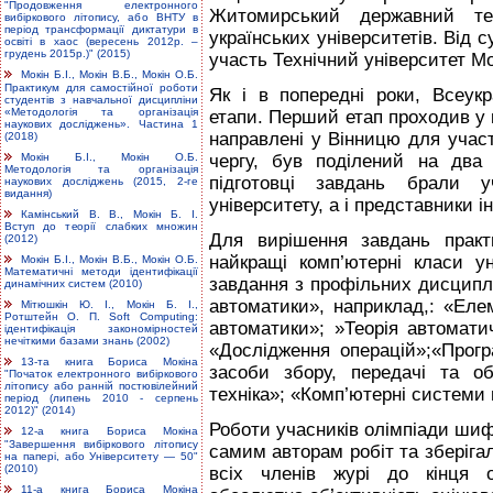
"Продовження електронного
Житомирський державний те
вибіркового літопису, або ВНТУ в
період трансформації диктатури в
українських університетів. Від с
освіті в хаос (вересень 2012р. –
грудень 2015р.)" (2015)
участь Технічний університет М
Мокін Б.І., Мокін В.Б., Мокін О.Б.
Практикум для самостійної роботи
Як і в попередні роки, Всеук
студентів з навчальної дисципліни
«Методологія та організація
етапи. Перший етап проходив у
наукових досліджень». Частина 1
направлені у Вінницю для участ
(2018)
Мокін Б.І., Мокін О.Б.
чергу, був поділений на два
Методологія та організація
підготовці завдань брали 
наукових досліджень (2015, 2-ге
видання)
університету, а і представники 
Камінський В. В., Мокін Б. І.
Вступ до теорії слабких множин
Для вирішення завдань практ
(2012)
найкращі комп’ютерні класи у
Мокін Б.І., Мокін В.Б., Мокін О.Б.
Математичні методи ідентифікації
завдання з профільних дисциплі
динамічних систем (2010)
автоматики», наприклад,: «Еле
Мітюшкін Ю. І., Мокін Б. І.,
Ротштейн О. П. Soft Computing:
автоматики»; »Теорія автоматич
ідентифікація закономірностей
нечіткими базами знань (2002)
«Дослідження операцій»;«Прогр
13-та книга Бориса Мокіна
засоби збору, передачі та об
"Початок електронного вибіркового
літопису або ранній постювілейний
техніка»; «Комп’ютерні системи
період (липень 2010 - серпень
2012)" (2014)
Роботи учасників олімпіади шиф
12-а книга Бориса Мокіна
"Завершення вибіркового літопису
самим авторам робіт та зберіга
на папері, або Університету — 50"
(2010)
всіх членів журі до кінця о
11-а книга Бориса Мокіна