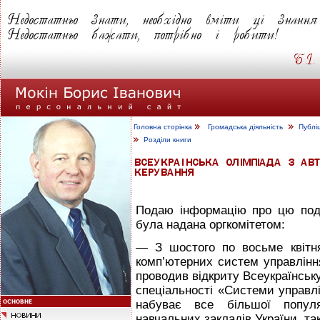
Головна сторінка
Громадська діяльність
Публі
Розділи книги
Подаю інформацію про цю поді
була надана оргкомітетом:
— З шостого по восьме квітня
комп’ютерних систем управлінн
проводив відкриту Всеукраїнську
спеціальності «Системи управлі
набуває все більшої попул
навчальних закладів України, так 