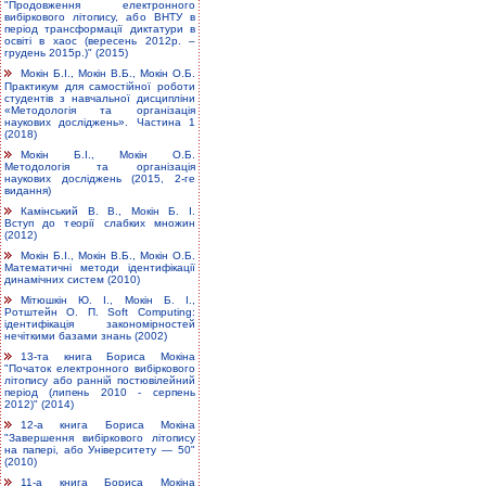
"Продовження електронного
вибіркового літопису, або ВНТУ в
період трансформації диктатури в
освіті в хаос (вересень 2012р. –
грудень 2015р.)" (2015)
Мокін Б.І., Мокін В.Б., Мокін О.Б.
Практикум для самостійної роботи
студентів з навчальної дисципліни
«Методологія та організація
наукових досліджень». Частина 1
(2018)
Мокін Б.І., Мокін О.Б.
Методологія та організація
наукових досліджень (2015, 2-ге
видання)
Камінський В. В., Мокін Б. І.
Вступ до теорії слабких множин
(2012)
Мокін Б.І., Мокін В.Б., Мокін О.Б.
Математичні методи ідентифікації
динамічних систем (2010)
Мітюшкін Ю. І., Мокін Б. І.,
Ротштейн О. П. Soft Computing:
ідентифікація закономірностей
нечіткими базами знань (2002)
13-та книга Бориса Мокіна
"Початок електронного вибіркового
літопису або ранній постювілейний
період (липень 2010 - серпень
2012)" (2014)
12-а книга Бориса Мокіна
"Завершення вибіркового літопису
на папері, або Університету — 50"
(2010)
11-а книга Бориса Мокіна