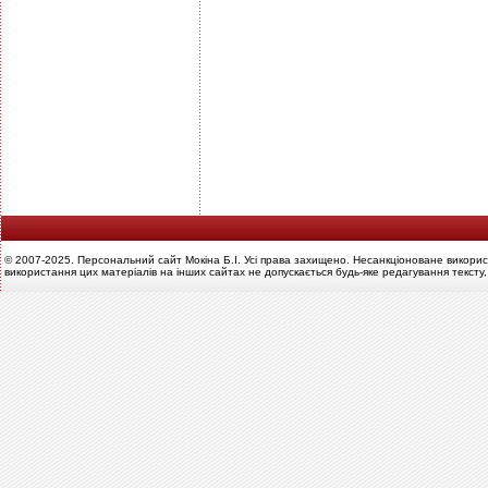
© 2007-2025. Персональний сайт Мокіна Б.І. Усі права захищено. Несанкціоноване викорис
використання цих матеріалів на інших сайтах не допускається будь-яке редагування тексту