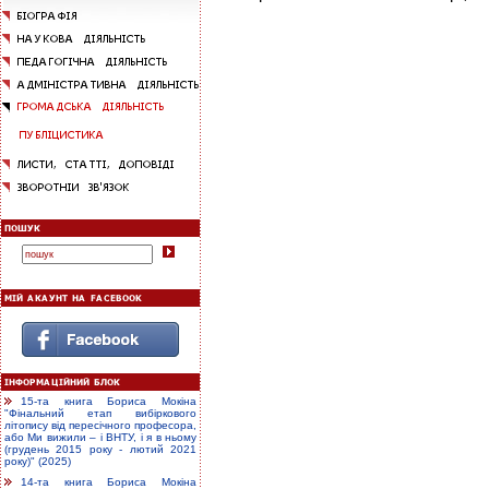
15-та книга Бориса Мокіна
"Фінальний етап вибіркового
літопису від пересічного професора,
або Ми вижили – і ВНТУ, і я в ньому
(грудень 2015 року - лютий 2021
року)" (2025)
14-та книга Бориса Мокіна