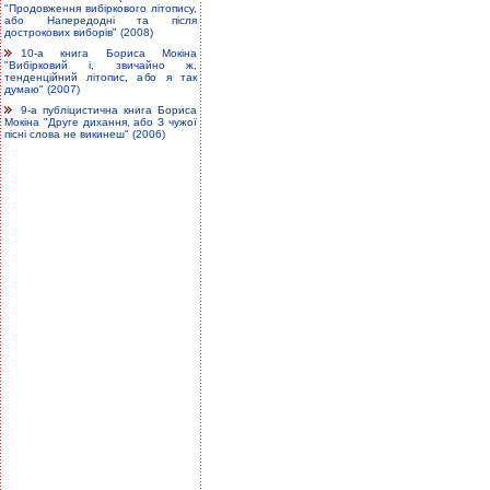
"Продовження вибіркового літопису,
або Напередодні та після
дострокових виборів" (2008)
10-а книга Бориса Мокіна
"Вибірковий і, звичайно ж,
тенденційний літопис, або я так
думаю" (2007)
9-а публіцистична книга Бориса
Мокіна "Друге дихання, або З чужої
пісні слова не викинеш" (2006)