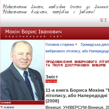
Головна сторінка
Громадська діял
вибіркового літопису, або Напередодн
Зміст
11-а книга Бориса Мокіна 
літопису, або Напередодні
(2008)
Вінниця: УНІВЕРСУМ-Вінниця, 200