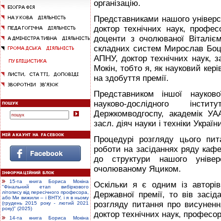
організацію.
Представниками нашого універси
доктор технічних наук, профес
доценти з очолюваної Вiталіє
складних систем Мирослав Боцул
АПНУ, доктор технічних наук, за
Мокін, тобто я, як науковий кер
на здобуття премії.
Представником іншої науково
науково-дослідного інсти
Держкомводгоспу, академік УА
засл. діяч науки і техніки Украї
Процедурі розгляду цього пи
роботи на засіданнях ряду кафе
до структури нашого універс
очолюваному Яциком.
15-та книга Бориса Мокіна
Оскільки я є одним із авторі
"Фінальний етап вибіркового
літопису від пересічного професора,
Державної премії, то вів засід
або Ми вижили – і ВНТУ, і я в ньому
розгляду питання про висунен
(грудень 2015 року - лютий 2021
року)" (2025)
доктор технічних наук, професо
14-та книга Бориса Мокіна