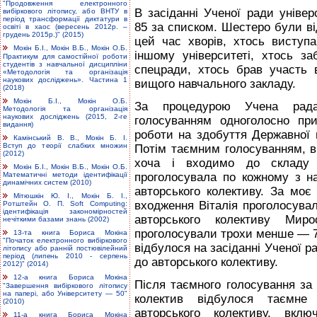
"Продовження електронного
В засіданні Ученої ради універ
вибіркового літопису, або ВНТУ в
період трансформації диктатури в
85 за списком. Шестеро були в
освіті в хаос (вересень 2012р. –
грудень 2015р.)" (2015)
цей час хворів, хтось виступ
Мокін Б.І., Мокін В.Б., Мокін О.Б.
іншому університеті, хтось за
Практикум для самостійної роботи
студентів з навчальної дисципліни
спецради, хтось брав участь в
«Методологія та організація
наукових досліджень». Частина 1
вищого навчального закладу.
(2018)
Мокін Б.І., Мокін О.Б.
За процедурою Учена рада 
Методологія та організація
наукових досліджень (2015, 2-ге
голосуванням одноголосно пр
видання)
роботи на здобуття Державної пр
Камінський В. В., Мокін Б. І.
Вступ до теорії слабких множин
Потім таємним голосуванням, в
(2012)
хоча і входимо до складу у
Мокін Б.І., Мокін В.Б., Мокін О.Б.
проголосувала по кожному з на
Математичні методи ідентифікації
динамічних систем (2010)
авторського колективу. За моє
Мітюшкін Ю. І., Мокін Б. І.,
входження Віталія проголосувал
Ротштейн О. П. Soft Computing:
ідентифікація закономірностей
авторського колективу Мир
нечіткими базами знань (2002)
проголосували трохи менше — 7
13-та книга Бориса Мокіна
"Початок електронного вибіркового
відбулося на засіданні Ученої р
літопису або ранній постювілейний
період (липень 2010 - серпень
до авторського колективу.
2012)" (2014)
12-а книга Бориса Мокіна
Після таємного голосування за
"Завершення вибіркового літопису
на папері, або Університету — 50"
колектив відбулося таємне
(2010)
авторського колективу, вк
11-а книга Бориса Мокіна