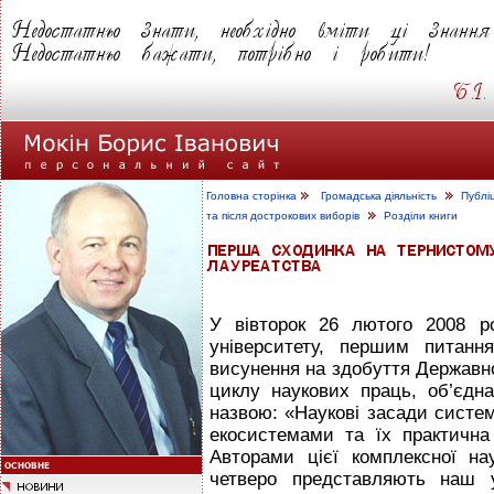
Головна сторінка
Громадська діяльність
Публі
та після дострокових виборів
Розділи книги
У вівторок 26 лютого 2008 р
університету, першим питанн
висунення на здобуття Державної 
циклу наукових праць, об’єдн
назвою: «Наукові засади систем
екосистемами та їх практична 
Авторами цієї комплексної на
четверо представляють наш 