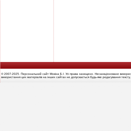
© 2007-2025. Персональний сайт Мокіна Б.І. Усі права захищено. Несанкціоноване викорис
використання цих матеріалів на інших сайтах не допускається будь-яке редагування тексту