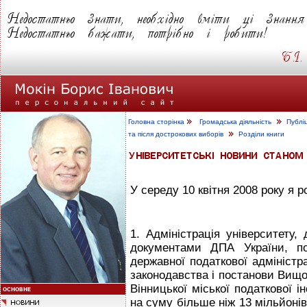
Головна сторінка
Громадська діяльність
Публі
та після дострокових виборів
Розділи книги
У середу 10 квітня 2008 року я р
1. Адміністрація університету,
документами ДПА України, по
державної податкової адміністр
законодавства і постанови Вищо
Вінницької міської податкової і
на суму більше ніж 13 мільйонів