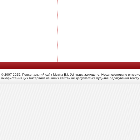
© 2007-2025. Персональний сайт Мокіна Б.І. Усі права захищено. Несанкціоноване викорис
використання цих матеріалів на інших сайтах не допускається будь-яке редагування тексту