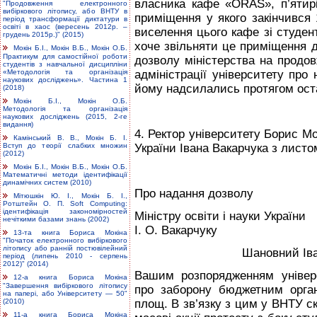
власника кафе «ОRAS», п’ятирі
"Продовження електронного
вибіркового літопису, або ВНТУ в
приміщення у якого закінчився 
період трансформації диктатури в
освіті в хаос (вересень 2012р. –
виселення цього кафе зі студент
грудень 2015р.)" (2015)
хоче звільняти це приміщення д
Мокін Б.І., Мокін В.Б., Мокін О.Б.
Практикум для самостійної роботи
дозволу міністерства на продо
студентів з навчальної дисципліни
«Методологія та організація
адміністрації університету про
наукових досліджень». Частина 1
йому надсилались протягом оста
(2018)
Мокін Б.І., Мокін О.Б.
Методологія та організація
наукових досліджень (2015, 2-ге
видання)
4. Ректор університету Борис Мок
Камінський В. В., Мокін Б. І.
Вступ до теорії слабких множин
України Івана Вакарчука з листом
(2012)
Мокін Б.І., Мокін В.Б., Мокін О.Б.
Математичні методи ідентифікації
динамічних систем (2010)
Про надання дозволу
Мітюшкін Ю. І., Мокін Б. І.,
Ротштейн О. П. Soft Computing:
ідентифікація закономірностей
Міністру освіти і науки України
нечіткими базами знань (2002)
І. О. Вакарчуку
13-та книга Бориса Мокіна
"Початок електронного вибіркового
літопису або ранній постювілейний
Шановний Ів
період (липень 2010 - серпень
2012)" (2014)
Вашим розпорядженням універ
12-а книга Бориса Мокіна
"Завершення вибіркового літопису
про заборону бюджетним орган
на папері, або Університету — 50"
(2010)
площ. В зв’язку з цим у ВНТУ с
11-а книга Бориса Мокіна