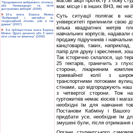
масові акції протесту з боку сту
"Продовження вибіркового літопису,
має місце і в інших ВНЗ, які не
або Напередодні та після
дострокових виборів" (2008)
10-а книга Бориса Мокіна
Суть ситуації полягає в нас
"Вибірковий і, звичайно ж,
університеті припинили свою ді
тенденційний літопис, або я так
думаю" (2007)
кілька квадратних метрів п
9-а публіцистична книга Бориса
навчальних корпусів, надавали 
Мокіна "Друге дихання, або З чужої
пісні слова не викинеш" (2006)
продажу підручників і навчальни
канцтоварів, таких, наприклад,
папір для друку і креслення, зо
Так історично склалося, що тер
25 гектарів, граничить з глу
сторони, лікарняним компле
трамвайної колії з широк
транспортними потоками вулиц
стінами, що відгороджують наш 
з четвертої сторони. Тож на
гуртожитків немає кіосків і мага
необхідні їм для навчання то
Постанови Кабміну і Вашого 
придбати усе, необхідне їм дл
змушені були, після отримання 
Органи студентського самовря