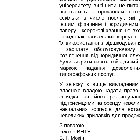
університету вирішити це пита
звертатись з проханням поте
оскільки в число послуг, які
іншим фізичним і юридичним о
паперу і ксерокопіювання не вх
коридорах навчальних корпусів
їх використання з відшкодуванн
і зарплату обслуговуючому 
роз’яснення від юридичної слу
були закрити навіть той єдиний
маркою надання дозволени
типографських послуг.
У зв’язку з вище викладеним
власною владою надати право 
оглядки на його розташуван
підприємцями на оренду невели
навчальних корпусів для вста
невеликих прилавків для продажу 
З повагою —
ректор ВНТУ
Б. І. Мокін