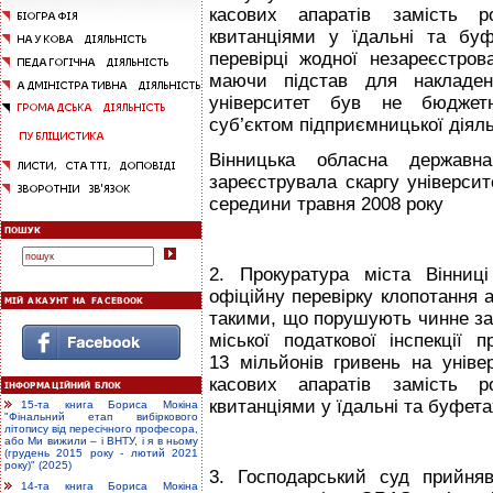
касових апаратів замість р
квитанціями у їдальні та бу
перевірці жодної незареєстрова
маючи підстав для накладе
університет був не бюджетн
суб’єктом підприємницької діяль
Вінницька обласна державна
зареєструвала скаргу університ
середини травня 2008 року
2. Прокуратура міста Вінниц
офіційну перевірку клопотання а
такими, що порушують чинне зак
міської податкової інспекції
13 мільйонів гривень на уніве
касових апаратів замість р
квитанціями у їдальні та буфета
15-та книга Бориса Мокіна
"Фінальний етап вибіркового
літопису від пересічного професора,
або Ми вижили – і ВНТУ, і я в ньому
(грудень 2015 року - лютий 2021
року)" (2025)
3. Господарський суд прийня
14-та книга Бориса Мокіна