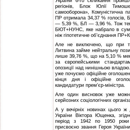
України 6-го скликання пройш
регіонів, Блок Юлії Тимош
самооборона», Комуністична па
ПР отримала 34,37 % голосів,
— 5,39 %, БЛ — 3,96 %. Тож те
БЮТ+НУНС, яке набрало в сумі
ніж гіпотетичне об’єднання ПР+
Але не виключено, що при та
Литвина займе нейтральну пози
лише 39,76 %, що на 5,10 % м
за європейськими стандарта
опозиції над нинішньою владою.
уже почуємо офіційне оголошенн
кінця дня і офіційне оголо
кандидатури прем’єр-міністра.
Але один висновок уже можна
серйозних соціологічних організ
А у вечірніх новинах цього ж
України Віктора Ющенка, згі
період з 1942 по 1950 рок
присвоєно звання Героя України