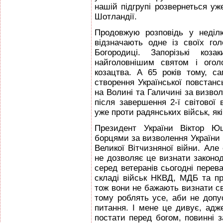
нашій підгрупі розвернеться уж
Шотландії.
Продовжую розповідь у неділ
відзначають одне із своїх г
Богородиці. Запорізькі ко
найголовнішим святом і огол
козацтва. А 65 років тому, 
створення Української повстанс
на Волині та Галичині за визвол
після завершення 2-ї світової
уже проти радянських військ, як
Президент України Віктор Ю
борцями за визволення України і
Великої Вітчизняної війни. Але
не дозволяє це визнати законода
серед ветеранів сьогодні перев
складі військ НКВД, МДБ та пр
тож вони не бажають визнати св
тому роблять усе, аби не допу
питання. І мене це дивує, адж
постати перед богом, повинні