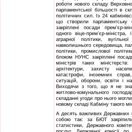
роботи нового складу Верховно
парламентської більшості в с
політичних сил. Із 24 кабмінівс
що створили парламентську 
закріплені посади прем’єр-мін
одного віце-прем’єр-міністра, 
аграрної політики, вугільно
навколишнього середовища, пали
політики, промислової політик
блоком НУНС закріплені посади
міністрів таких міністерств
архітектури, захисту насел
катастрофи, іноземних справ
ситуацій, оборони, освіти і на
Виходячи з того, що я не зна
житлово-комунального господ
складанні угоди про нього могл
новому складі Кабміну такого мі
А десять важливих Державних 
собою так: за БЮТ закріпили
статистики, Державного комiт
послуг, Державної комісії п