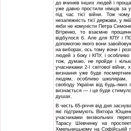
до вчинків інших людей і проща
уже давно простили німців за у
під час тієї війни. Тож чом
незалежність тієї держави, у які
якби не комуністи Петра Симонен
Вітренко, то взаємне прощен
відбулося б. Але для КПУ і 
допомогою якого вони завойовую
на виборах, ось тому вони і ро
людей з боку і КПУ, і особлив
тож, думаю, не пройде і кільк
учасниками 2-ї світової війни, 
визнання уже буде посмертни
людям, особливо школярам,
свободу України від будь-яких
визнається — і це буде стимул
душах.
В честь 65-річчя від дня заснува
які підтримують Віктора Ющен
учасниками визвольних перег
Тарасу Шевченку на проспект
Хмельницькому на Софійській п