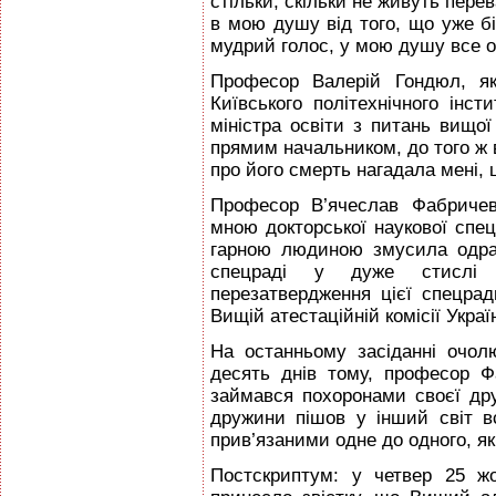
стільки, скільки не живуть пере
в мою душу від того, що уже бі
мудрий голос, у мою душу все о
Професор Валерій Гондюл, як
Київського політехнічного інс
міністра освіти з питань вищої
прямим начальником, до того ж в
про його смерть нагадала мені, щ
Професор В’ячеслав Фабричев
мною докторської наукової спец
гарною людиною змусила одра
спецраді у дуже стислі 
перезатвердження цієї спецра
Вищій атестаційній комісії Украї
На останньому засіданні очол
десять днів тому, професор Ф
займався похоронами своєї др
дружини пішов у інший світ 
прив’язаними одне до одного, як
Постскриптум: у четвер 25 ж