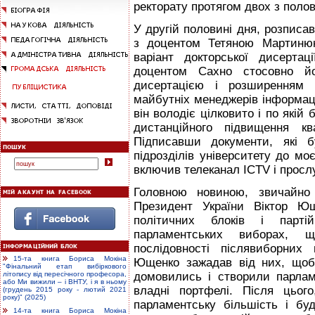
ректорату протягом двох з поло
У другій половині дня, розписа
з доцентом Тетяною Мартинюк
варіант докторської дисертац
доцентом Сахно стосовно йо
дисертацією і розширенням 
майбутніх менеджерів інформаці
він володіє цілковито і по якій
дистанційного підвищення ква
Підписавши документи, які б
підрозділів університету до мо
включив телеканал ICTV і просл
Головною новиною, звичайно
Президент України Віктор Ющ
політичних блоків і парті
парламентських виборах,
послідовності післявиборних
15-та книга Бориса Мокіна
Ющенко зажадав від них, щоб
"Фінальний етап вибіркового
домовились і створили парлам
літопису від пересічного професора,
або Ми вижили – і ВНТУ, і я в ньому
владні портфелі. Після цьог
(грудень 2015 року - лютий 2021
року)" (2025)
парламентську більшість і бу
14-та книга Бориса Мокіна