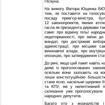
Піскуна.
На вимогу Віктора Ющенка БЮ
тим, як поставити на голосу
посаду прем’єр-міністра, б
12 законопроектів, якими вті
гасла як президента держави так
саме: про відміну пільг народн
недоторканності, про зміни до
мандат, про дострокові вибо
адміністрації, про місцеве с
виконавчої влади, про внутрішн
опозицію, про затвердження ста
До речі, якщо цей пакет навіть н
деякі із проголосованих законі
оскільки вони зазіхають на ко
лише конституційною більшістю 
стане ясно, наскільки щирими бу
та КПУ, які у нелегітимний п
скликання уже проголосували 
народних депутатів.
Багато хто з журналістів і 