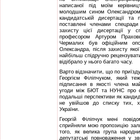
написаної під моїм керівни
молодшим сином Олександром 
кандидатській дисертації та
поставлені членами спецради
захисту цієї дисертації у с
професором Артуром Праховн
Чермалих був офiційним опон
Олександра, після захисту яко
найбільш спідручно рецензуват
відібрало у нього багато часу.
Варто відзначити, що по приїзду
Георгієм Філіпчуком, який т
підписання в якості члена ма
угоди між БЮТ та НУНС про ст
подальші перспективи як кандид
не увійшов до списку тих, х
України.
Георгій Філіпчук мені пові
сприйняли мою пропозицію зали
того, як велика група народ
депутатські повноваження у зв