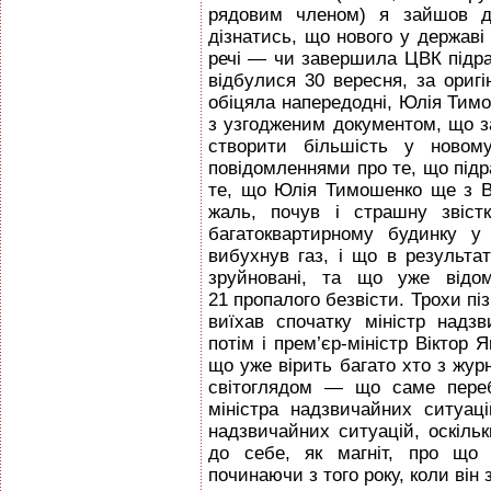
рядовим членом) я зайшов до
дізнатись, що нового у державі 
речі — чи завершила ЦВК підра
відбулися 30 вересня, за оригі
обіцяла напередодні, Юлія Тим
з узгодженим документом, що з
створити більшість у новом
повідомленнями про те, що підр
те, що Юлія Тимошенко ще з В
жаль, почув і страшну звіст
багатоквартирному будинку у
вибухнув газ, і що в результат
зруйновані, та що уже відо
21 пропалого безвісти. Трохи піз
виїхав спочатку міністр над
потім і прем’єр-міністр Віктор 
що уже вірить багато хто з журн
світоглядом — що саме пере
міністра надзвичайних ситуац
надзвичайних ситуацій, оскільк
до себе, як магніт, про що 
починаючи з того року, коли він 