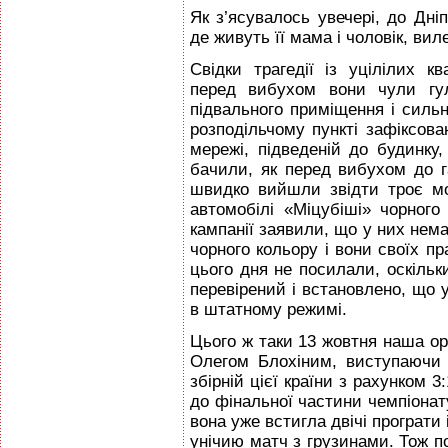
Як з’ясувалось увечері, до Дніп
де живуть її мама і чоловік, вил
Свідки трагедії із уцілілих к
перед вибухом вони чули гул
підвального приміщення і силь
розподільчому пункті зафіксован
мережі, підведеній до будинку
бачили, як перед вибухом до г
швидко вийшли звідти троє мо
автомобілі «Міцубіші» чорного 
кампанії заявили, що у них нема
чорного кольору і вони своїх пр
цього дня не посилали, оскільк
перевірений і встановлено, що 
в штатному режимі.
Цього ж таки 13 жовтня наша ор
Олегом Блохіним, виступаючи 
збірній цієї країни з рахунком 
до фiнальної частини чемпіонат
вона уже встигла двічі програти
унічию матч з грузинами. Тож п