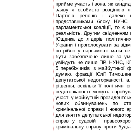
прийме участь і вона, як кандида
заяву я особисто розцінюю я
Партією регіонів і далеко 
представниками блоку НУНС п
парламентської коаліції, то є н
реальність. Другим свідченням 
Ющенка до лідерів політични
України і проголосувати за відм
потрібно у парламенті мати н
бути забезпечене лише за ум
увійдуть не лише ПР, НУНС, КП
5 перебіжчиків із майбутньої ф
думаю, фракції Юлії Тимошен
депутатської недоторканості, а
рішення, оскільки її політичні о
недоторканості можуть спробу
участі у майбутній президентсь
нових обвинувачень по ста
кримінальної справи і нового 
для зняття депутатської недотор
справ у судовій і правоохор
кримінальну справу проти будь-