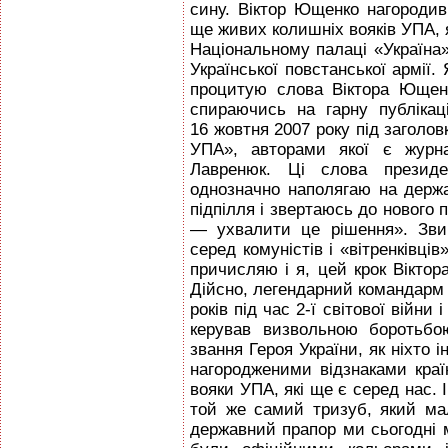
сину. Віктор Ющенко нагороди
ще живих колишніх вояків УПА, я
Національному палаці «Україна»
Української повстанської армії.
процитую слова Віктора Ющенк
спираючись на гарну публікац
16 жовтня 2007 року під заголо
УПА», авторами якої є журн
Лавренюк. Ці слова презид
однозначно наполягаю на держа
підпілля і звертаюсь до нового 
— ухвалити це рішення». Зви
серед комуністів і «вітренківців
причисляю і я, цей крок Вікто
Дійсно, легендарний командарм
років під час 2-ї світової війни 
керував визвольною боротьбою
звання Героя України, як ніхто 
нагородженими відзнаками країн
вояки УПА, які ще є серед нас. 
той же самий тризуб, який мал
державний прапор ми сьогодні 