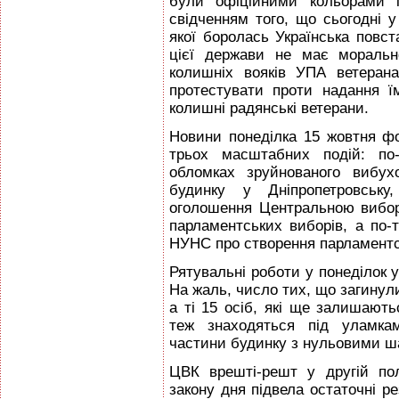
були офіційними кольорами
свідченням того, що сьогодні 
якої боролась Українська повст
цієї держави не має моральн
колишніх вояків УПА ветеран
протестувати проти надання ї
колишні радянські ветерани.
Новини понеділка 15 жовтня ф
трьох масштабних подій: по
обломках зруйнованого вибух
будинку у Дніпропетровську,
оголошення Центральною вибор
парламентських виборів, а по-
НУНС про створення парламентсь
Рятувальні роботи у понеділок 
На жаль, число тих, що загинули 
а ті 15 осіб, які ще залишають
теж знаходяться під уламкам
частини будинку з нульовими ш
ЦВК врешті-решт у другій по
закону дня підвела остаточні ре