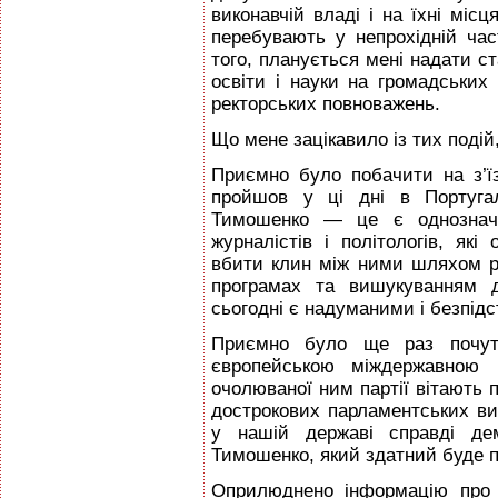
виконавчій владі і на їхні місц
перебувають у непрохідній час
того, планується мені надати ст
освіти і науки на громадських
ректорських повноважень.
Що мене зацікавило із тих подій
Приємно було побачити на з’їз
пройшов у ці дні в Португа
Тимошенко — це є однозначн
журналістів і політологів, які 
вбити клин між ними шляхом р
програмах та вишукуванням д
сьогодні є надуманими і безпід
Приємно було ще раз почути
європейською міждержавною 
очолюваної ним партії вітають 
дострокових парламентських в
у нашій державі справді д
Тимошенко, який здатний буде п
Оприлюднено інформацію про т