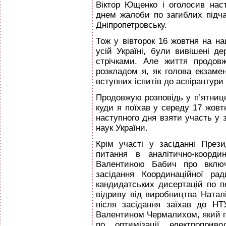
Віктор Ющенко і оголосив на
днем жалоби по загиблих підч
Дніпропетровську.
Тож у вівторок 16 жовтня на на
усій Україні, були вивішені 
стрічками. Але життя продов
розкладом я, як голова екзамен
вступних іспитів до аспірантури 
Продовжую розповідь у п’ятницю
куди я поїхав у середу 17 жовт
наступного дня взяти участь у з
наук України.
Крім участі у засіданні През
питання в аналітично-коорди
Валентиною Бабич про включ
засідання Координаційної ра
кандидатських дисертацій по пе
відриву від виробництва Натал
після засідання заїхав до Н
Валентином Чермалихом, який п
по оптимізації електроприво