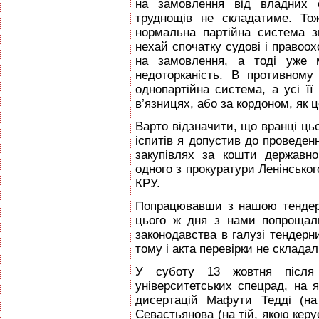
на замовлення від владних с
труднощів не складатиме. То
нормальна партійна система з
нехай спочатку судові і правоох
на замовлення, а тоді уже м
недоторканість. В противному
однопартійна система, а усі її
в’язницях, або за кордоном, як ц
Варто відзначити, що вранці ць
іспитів я допустив до проведен
закупівлях за кошти державн
одного з прокуратури Ленінського
КРУ.
Попрацювавши з нашою тендерн
цього ж дня з нами попрощал
законодавства в галузі тендерн
тому і акта перевірки не складал
У суботу 13 жовтня після
університетських спецрад, на 
дисертацій Мафути Тедді (на
Севастьянова (на тій, якою кер