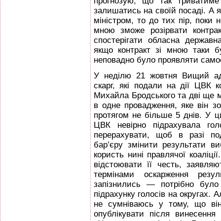
прогнозую, що так триватиме
залишатись на своїй посаді. А 
міністром, то до тих пір, поки н
мною зможе розірвати контра
спостерігати обласна державн
якщо контракт зі мною таки 
неповадно було проявляти самос
У неділю 21 жовтня Вищий ад
скарг, які подали на дії ЦВК к
Михайла Бродського та дві ще міл
в одне провадження, яке він зо
протягом не більше 5 днів. У 
ЦВК невірно підрахувала гол
перерахувати, щоб в разі по
бар’єру змінити результати ви
користь нині правлячої коаліції
відстоювати її честь, заявляю
термінами оскарження резуль
запізнились — потрібно було
підрахунку голосів на округах. 
не сумніваюсь у тому, що ві
опублікувати після винесення