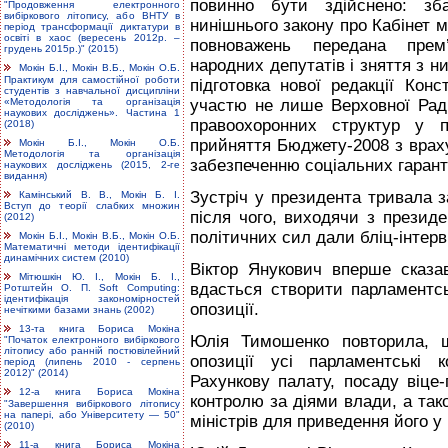
повинно бути здійснено: зб
"Продовження електронного
вибіркового літопису, або ВНТУ в
нинішнього закону про Кабінет м
період трансформації диктатури в
освіті в хаос (вересень 2012р. –
повноважень передана прем’є
грудень 2015р.)" (2015)
народних депутатів і зняття з н
Мокін Б.І., Мокін В.Б., Мокін О.Б.
Практикум для самостійної роботи
підготовка нової редакції Конс
студентів з навчальної дисципліни
«Методологія та організація
участю не лише Верховної Ради
наукових досліджень». Частина 1
правоохоронних структур у п
(2018)
прийняття Бюджету-2008 з врах
Мокін Б.І., Мокін О.Б.
Методологія та організація
забезпеченню соціальних гарант
наукових досліджень (2015, 2-ге
видання)
Зустріч у президента тривала з
Камінський В. В., Мокін Б. І.
Вступ до теорії слабких множин
після чого, виходячи з президе
(2012)
політичних сил дали бліц-інтер
Мокін Б.І., Мокін В.Б., Мокін О.Б.
Математичні методи ідентифікації
динамічних систем (2010)
Віктор Янукович вперше сказав
Мітюшкін Ю. І., Мокін Б. І.,
вдасться створити парламентс
Ротштейн О. П. Soft Computing:
ідентифікація закономірностей
опозиції.
нечіткими базами знань (2002)
13-та книга Бориса Мокіна
Юлія Тимошенко повторила, щ
"Початок електронного вибіркового
літопису або ранній постювілейний
опозиції усі парламентські 
період (липень 2010 - серпень
2012)" (2014)
Рахункову палату, посаду віце-
12-а книга Бориса Мокіна
контролю за діями влади, а тако
"Завершення вибіркового літопису
на папері, або Університету — 50"
міністрів для приведення його у 
(2010)
11-а книга Бориса Мокіна