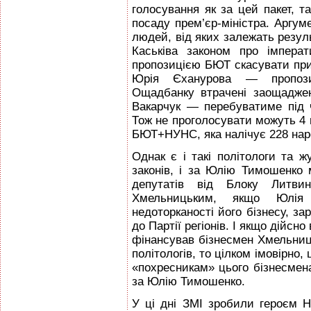
голосування як за цей пакет, т
посаду прем’єр-міністра. Аргу
людей, від яких залежать резул
Каськіва законом про імпера
пропозицією БЮТ скасувати приз
Юрія Єханурова — пропоз
Ощадбанку втрачені заощаджен
Вакарчук — перебуватиме під 
Тож не проголосувати можуть 4 н
БЮТ+НУНС, яка налічує 228 наро
Однак є і такі політологи та ж
законів, і за Юлію Тимошенко
депутатів від Блоку Литвин
Хмельницьким, якщо Юлія
недоторканості його бізнесу, за
до Партії регіонів. І якщо дійс
фінансував бізнесмен Хмельниць
політологів, то цілком імовірн
«похресникам» цього бізнесмена 
за Юлію Тимошенко.
У ці дні ЗМІ зробили героєм 