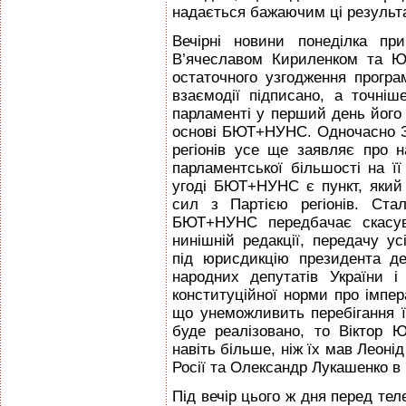
надається бажаючим ці результа
Вечірні новини понеділка пр
В’ячеславом Кириленком та Ю
остаточного узгодження програ
взаємодії підписано, а точні
парламенті у перший день його 
основі БЮТ+НУНС. Одночасно З
регіонів усе ще заявляє про н
парламентської більшості на її
угоді БЮТ+НУНС є пункт, який 
сил з Партією регіонів. Ста
БЮТ+НУНС передбачає скасува
нинішній редакції, передачу у
під юрисдикцію президента де
народних депутатів України і 
конституційної норми про імпер
що унеможливить перебігання ї
буде реалізовано, то Віктор
навіть більше, ніж їх мав Леоні
Росії та Олександр Лукашенко в 
Під вечір цього ж дня перед те