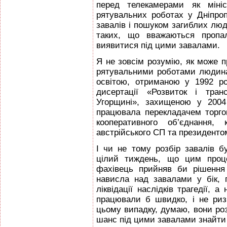
перед телекамерами як міні
рятувальних роботах у Дніпро
завалів і пошуком загиблих люд
таких, що вважаються пропа
виявитися під цими завалами.
Я не зовсім розумію, як може п
рятувальними роботами людина,
освітою, отриманою у 1992 р
дисертації «Розвиток і тран
Угорщині», захищеною у 2004
працювала перекладачем торго
кооперативного об’єднання, 
австрійського СП та президентом
І чи не тому розбір завалів б
цілий тиждень, що цим проце
фахівець прийняв би рішення
нависла над завалами у бік,
ліквідації наслідків трагедії, 
працювали б швидко, і не риз
цьому випадку, думаю, вони роз
шанс під цими завалами знайти н