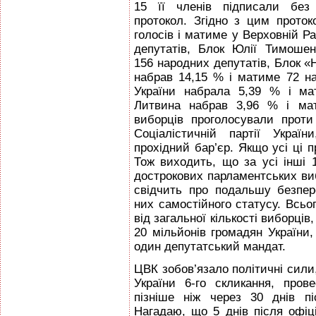
15 її членів підписали без 
протокол. Згідно з цим проток
голосів і матиме у Верховній Ра
депутатів, Блок Юлії Тимоше
156 народних депутатів, Блок 
набрав 14,15 % і матиме 72 на
України набрала 5,39 % і ма
Литвина набрав 3,96 % і мат
виборців проголосували проти
Соціалістичній партії Украї
прохідний бар’єр. Якщо усі ці 
Тож виходить, що за усі інші 
дострокових парламентських ви
свідчить про подальшу безпер
них самостійного статусу. Всьо
від загальної кількості виборці
20 мільйонів громадян України,
один депутатський мандат.
ЦВК зобов’язало політичні сили
України 6-го скликання, про
пізніше ніж через 30 днів пі
Нагадаю, що 5 днів після офіц