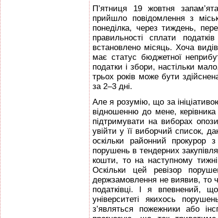
П’ятниця 19 жовтня запам’ят
прийшло повідомлення з місько
понеділка, через тиждень, пер
правильності сплати податків
встановлено місяць. Хоча видів 
має статус бюджетної неприбут
податки і збори, настільки мало
трьох років може бути здійсне
за 2–3 дні.
Але я розумію, що за ініціативою
відношенню до мене, керівника
підтримувати на виборах опози
увійти у її виборчий список, да
оскільки районний прокурор 
порушень в тендерних закупівлях
кошти, то на наступному тижні 
Оскільки цей ревізор поруше
держзамовлення не виявив, то ч
податківці. І я впевнений, 
університеті якихось поруше
з’являться пожежники або інс