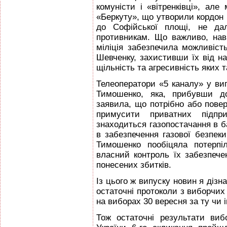
комуністи і «вітренківці», але 
«Беркуту», що утворили кордон
до Софійської площі, не дал
противникам. Що важливо, на
міліція забезпечила можливіст
Шевченку, захистивши їх від нап
щільність та агресивність яких 
Телеоператори «5 каналу» у ви
Тимошенко, яка, прибувши до
заявила, що потрібно або повер
примусити приватних підпри
знаходиться газопостачання в б
в забезпечення газової безпек
Тимошенко пообіцяла потерпі
власний контроль їх забезпече
понесених збитків.
Із цього ж випуску новин я діз
остаточні протоколи з виборчих о
на виборах 30 вересня за ту чи 
Тож остаточні результати ви