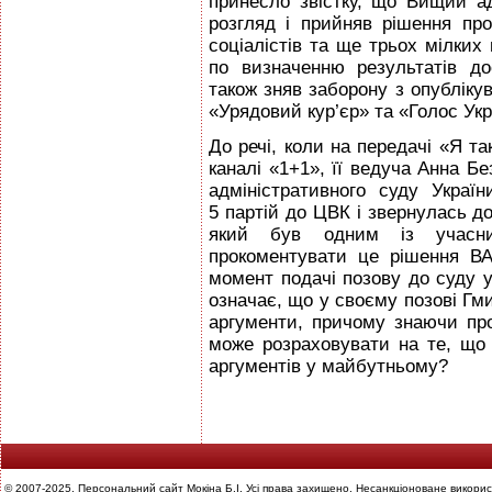
принесло звістку, що Вищий а
розгляд і прийняв рішення про
соціалістів та ще трьох мілких
по визначенню результатів до
також зняв заборону з опублікув
«Урядовий кур’єр» та «Голос Укр
До речі, коли на передачі «Я т
каналі «1+1», її ведуча Анна Б
адміністративного суду Украї
5 партій до ЦВК і звернулась до
який був одним із учасник
прокоментувати це рішення ВА
момент подачі позову до суду у
означає, що у своєму позові Гм
аргументи, причому знаючи про 
може розраховувати на те, що
аргументів у майбутньому?
© 2007-2025. Персональний сайт Мокіна Б.І. Усі права захищено. Несанкціоноване викорис