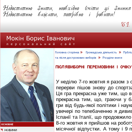
Головна сторінка
Громадська діяльність
Публі
та після дострокових виборів
Розділи книги
У неділю 7-го жовтня я разом з
перерви пішов знову до спортз
Ця гра прекрасна уже тим, що в 
прекрасна тим, що, граючи у б
гри від будь-якої політики і нау
увечері по телебаченню я дивив
Іспанії та Італії, що продовжило
8-го жовтня я прийшов на робот
місячної відпустки. А тому і 9 п