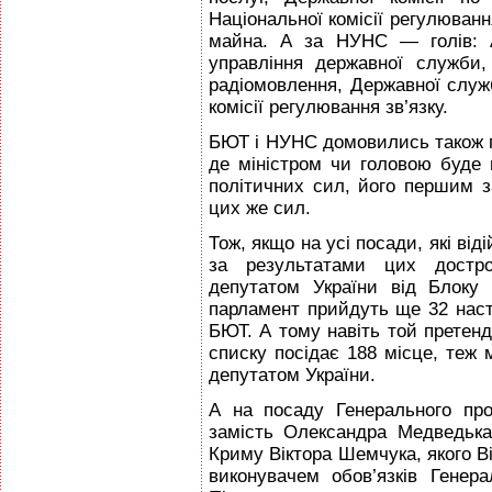
Національної комісії регулюван
майна. А за НУНС — голів: А
управління державної служби,
радіомовлення, Державної служ
комісії регулювання зв’язку.
БЮТ і НУНС домовились також пр
де міністром чи головою буде 
політичних сил, його першим з
цих же сил.
Тож, якщо на усі посади, які ві
за результатами цих достр
депутатом України від Блоку
парламент прийдуть ще 32 наст
БЮТ. А тому навіть той претенд
списку посідає 188 місце, теж
депутатом України.
А на посаду Генерального пр
замість Олександра Медведька
Криму Віктора Шемчука, якого 
виконувачем обов’язків Генер