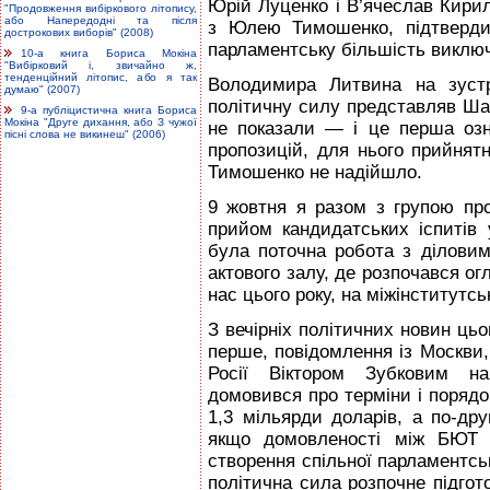
Юрій Луценко і В’ячеслав Кирил
"Продовження вибіркового літопису,
або Напередодні та після
з Юлею Тимошенко, підтверд
дострокових виборів" (2008)
парламентську більшість виклю
10-а книга Бориса Мокіна
"Вибірковий і, звичайно ж,
тенденційний літопис, або я так
Володимира Литвина на зуст
думаю" (2007)
політичну силу представляв Шар
9-а публіцистична книга Бориса
Мокіна "Друге дихання, або З чужої
не показали — і це перша озн
пісні слова не викинеш" (2006)
пропозицій, для нього прийнятн
Тимошенко не надійшло.
9 жовтня я разом з групою про
прийом кандидатських іспитів у
була поточна робота з діловим
актового залу, де розпочався о
нас цього року, на міжінститутс
З вечірніх політичних новин цьо
перше, повідомлення із Москви,
Росії Віктором Зубковим на
домовився про терміни і порядок
1,3 мільярди доларів, а по-др
якщо домовленості між БЮТ 
створення спільної парламентськ
політична сила розпочне підгот