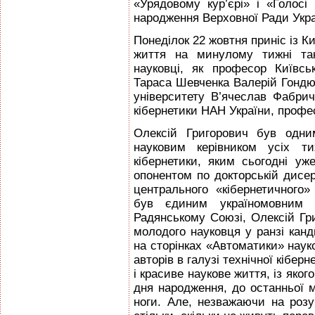
«Урядовому кур’єрі» і «Голосі
народження Верховної Ради Укра
Понеділок 22 жовтня приніс із К
життя на минулому тижні так
науковці, як професор Київськ
Тараса Шевченка Валерій Гондю
унiверситету В’ячеслав Фабрич
кібернетики НАН України, профе
Олексій Григорович був одним
науковим керівником усіх ти
кібернетики, яким сьогодні уж
опонентом по докторській дисер
центрального «кiбернетичного
був єдиним україномовним 
Радянському Союзі, Олексій Гр
молодого науковця у ранзі канд
на сторінках «Автоматики» нау
авторів в галузі технічної кібер
і красиве наукове життя, із яког
дня народження, до останньої м
ноги. Але, незважаючи на роз