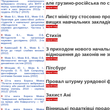
"Продовження електронного
але грузино-російська по с
вибіркового літопису, або ВНТУ в
період трансформації диктатури в
освіті в хаос (вересень 2012р. –
грудень 2015р.)" (2015)
Лист міністру стосовно пр
Мокін Б.І., Мокін В.Б., Мокін О.Б.
Практикум для самостійної роботи
вищих навчальних закладі
студентів з навчальної дисципліни
«Методологія та організація
наукових досліджень». Частина 1
(2018)
Стихія
Мокін Б.І., Мокін О.Б.
Методологія та організація
наукових досліджень (2015, 2-ге
видання)
Камінський В. В., Мокін Б. І.
З приходом нового началь
Вступ до теорії слабких множин
(2012)
відношення до законів не 
Мокін Б.І., Мокін В.Б., Мокін О.Б.
Математичні методи ідентифікації
динамічних систем (2010)
Пітсбург
Мітюшкін Ю. І., Мокін Б. І.,
Ротштейн О. П. Soft Computing:
ідентифікація закономірностей
нечіткими базами знань (2002)
Провал штурму урядової ф
13-та книга Бориса Мокіна
"Початок електронного вибіркового
літопису або ранній постювілейний
період (липень 2010 - серпень
2012)" (2014)
Захист Ані
12-а книга Бориса Мокіна
"Завершення вибіркового літопису
на папері, або Університету — 50"
(2010)
Вінницькі податківці прод
11-а книга Бориса Мокіна