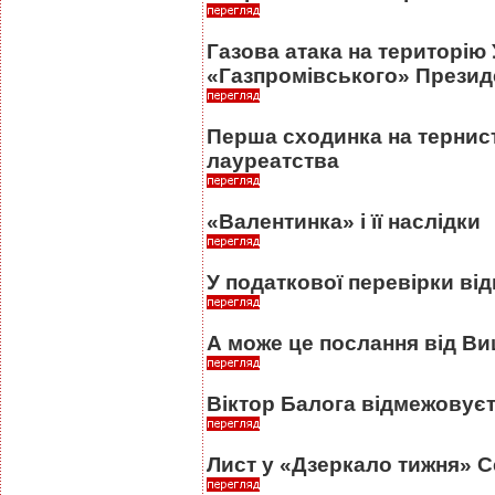
Газова атака на територію 
«Газпромівського» Президе
Перша сходинка на тернис
лауреатства
«Валентинка» і її наслідки
У податкової перевірки ві
А може це послання від В
Віктор Балога відмежовує
Лист у «Дзеркало тижня» С