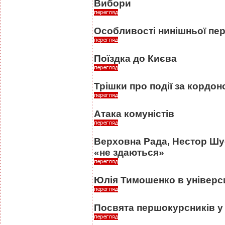
Вибори
Особливості нинішньої пер
Поїздка до Києва
Трішки про події за кордон
Атака комуністів
Верховна Рада, Нестор Ш
«не здаються»
Юлія Тимошенко в універс
Посвята першокурсників у