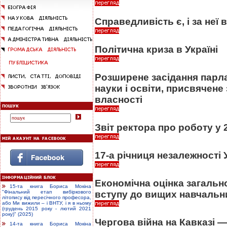
Справедливість є, і за неї
Політична криза в Україні
Розширене засідання парла
науки і освіти, присвячене
власності
Звіт ректора про роботу у
17-а річниця незалежності 
Економічна оцінка загальн
15-та книга Бориса Мокіна
вступу до вищих навчальн
"Фінальний етап вибіркового
літопису від пересічного професора,
або Ми вижили – і ВНТУ, і я в ньому
(грудень 2015 року - лютий 2021
року)" (2025)
Чергова війна на Кавказі 
14-та книга Бориса Мокіна