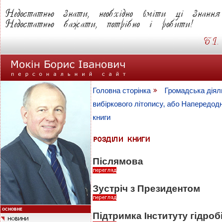
Головна сторінка
Громадська діял
вибіркового літопису, або Напередодн
книги
Післямова
Зустріч з Президентом
Підтримка Інституту гідроб