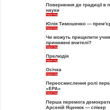
Повернення до традиції в п
науки
Юлія Тимошенко — прем’єр-
Чи можуть прищепити учня
принижені вчителі?
Прелюдія
Осічка
Переосмислення ролі перед
«ЕРА»
Перша перемога демократич
Арсеній Яценюк — спікер