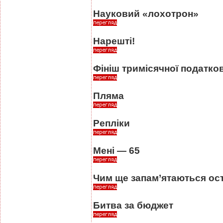
Науковий «лохотрон»
Нарешті!
Фініш тримісячної податко
Пляма
Репліки
Мені — 65
Чим ще запам’ятаються ост
Битва за бюджет