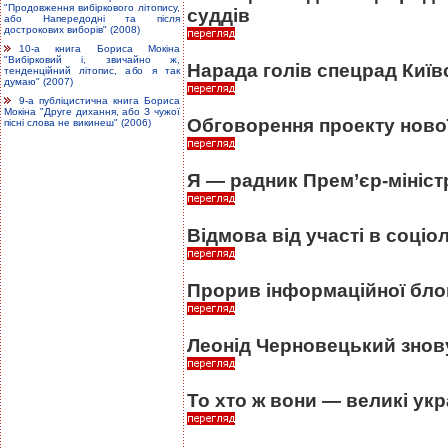
"Продовження вибіркового літопису,
суддів
або Напередодні та після
дострокових виборів" (2008)
10-а книга Бориса Мокіна
"Вибірковий і, звичайно ж,
Нарада голів спецрад Київ
тенденційний літопис, або я так
думаю" (2007)
9-а публіцистична книга Бориса
Мокіна "Друге дихання, або З чужої
Обговорення проекту нової
пісні слова не викинеш" (2006)
Я — радник Прем’єр-мініст
Відмова від участі в соціо
Прорив інформаційної бло
Леонід Черновецький знов
То хто ж вони — великі укр