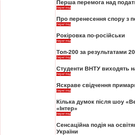
Перша перемога над подат
Про перенесення спору з п
Рокіровка по-російськи
Топ-200 за результатами 2
Студенти ВНТУ виходять н
Яскраве свідчення примарно
Кілька думок після шоу «Ве
«Інтер»
Сенсаційна подія на освітя
України