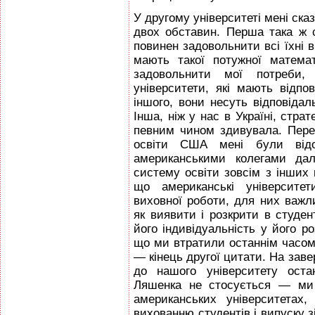
У другому університеті мені ска
двох обставин. Перша така ж 
повинен задовольнити всі їхні в
мають такої потужної матема
задовольнити мої потреби,
університети, які мають відпо
іншого, вони несуть відповідал
Інша, ніж у нас в Україні, стра
певним чином здивувала. Пере
освіти США мені були відо
американськими колегами дал
систему освіти зовсім з інших
що американські університе
виховної роботи, для них важли
як виявити і розкрити в студен
його індивідуальність у його ро
що ми втратили останнім часо
— кінець другої цитати. На за
до нашого університету оста
Ляшенка не стосується — ми н
американських університетах
вихованню студентів і випуску з