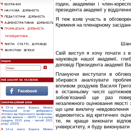
годин, академіки і член-коре
президента академії у відділенн
Я теж взяв участь в обговоре
Кременя на пленарному засіданні
Шано
Свій виступ я хочу почати з в
науковців нашої академії, гли
доповіді Президента академії В
Плануючи виступати в обговор
збирався аналізувати пробле
впливом роздумів Василя Григор
в останньому числі щотижнев
зобов’язаний ще раз пове
незалежного оцінювання якості з
15-та книга Бориса Мокіна
що цим викличу невдоволення мі
"Фінальний етап вибіркового
відмовитись від критичних оцін
літопису від пересічного професора,
або Ми вижили – і ВНТУ, і я в ньому
те, як краще виконати відпов
(грудень 2015 року - лютий 2021
року)" (2025)
університету, я буду виконуват
14-та книга Бориса Мокіна