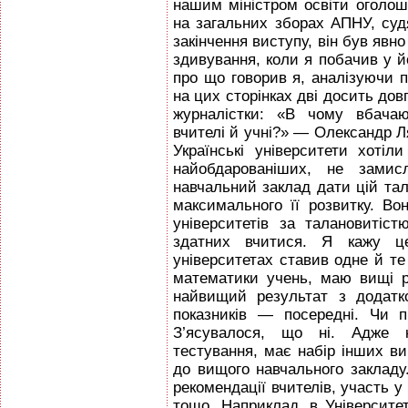
нашим міністром освіти оголош
на загальних зборах АПНУ, судя
закінчення виступу, він був явн
здивування, коли я побачив у йо
про що говорив я, аналізуючи 
на цих сторінках дві досить довг
журналістки: «В чому вбачаю
вчителі й учні?» — Олександр Ля
Українські університети хоті
найобдарованіших, не зами
навчальний заклад дати цій тал
максимального її розвитку. В
університетів за талановиті
здатних вчитися. Я кажу ц
університетах ставив одне й те
математики учень, маю вищі р
найвищий результат з додатк
показників — посередні. Чи 
З’ясувалося, що ні. Адже ко
тестування, має набір інших ви
до вищого навчального закладу
рекомендації вчителів, участь у 
тощо. Наприклад, в Університет