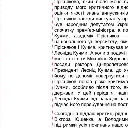
Пріснякова, який після мене 
приводу мого критичного відн
оцінки якості знань випускникі
Прісняков завжди виступає у пр
був народним депутатом Укра
спочатку прем’єр-міністра, а п
Кучми, академік Прісняков —
національного університету, як
Прісняков і Кучма, критикував 
Леоніда Кучми. А коли з подачі 
міністр освіти Михайло Згуровс
посади ректора Дніпропетровс
Президент Леонід Кучма, до як
йому не допоміг повернутися 
Прісняков почав різко критику
Кучми, особливо після того, я
держави. У цей період я, нав
Леоніда Кучми від нападок на 
підчас його перебування на пост
Сьогодні я піддаю критиці ряд і
Віктора Ющенка, а Володимир
підтримки усіх починань нашого