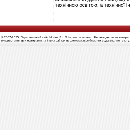
технічною освітою, а технічної ін
© 2007-2025. Персональний сайт Мокіна Б.І. Усі права захищено. Несанкціоноване викорис
використання цих матеріалів на інших сайтах не допускається будь-яке редагування тексту