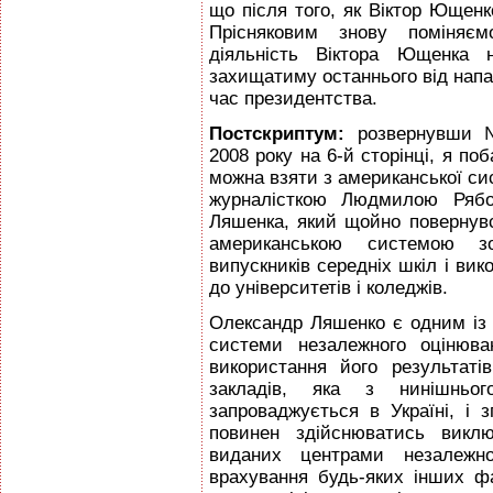
що після того, як Віктор Ющен
Прісняковим знову поміняє
діяльність Віктора Ющенка 
захищатиму останнього від напа
час президентства.
Постскриптум:
розвернувши №
2008 року на 6-й сторінці, я п
можна взяти з американської сис
журналісткою Людмилою Рябо
Ляшенка, який щойно повернув
американською системою зо
випускників середніх шкіл і вик
до університетів і коледжів.
Олександр Ляшенко є одним із т
системи незалежного оцінюва
використання його результат
закладів, яка з нинішньо
запроваджується в Україні, і 
повинен здійснюватись викл
виданих центрами незалежн
врахування будь-яких інших ф