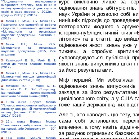
курс виключно лише за серт
"Продовження електронного
вибіркового літопису, або ВНТУ в
оцінювання знань абiтурієнтів,
період трансформації диктатури в
освіті в хаос (вересень 2012р. –
наук України я дозволю собі в
грудень 2015р.)" (2015)
нинішніх підходів до проведенн
Мокін Б.І., Мокін В.Б., Мокін О.Б.
Практикум для самостійної роботи
повторювати жодного з аргумен
студентів з навчальної дисципліни
«Методологія та організація
історико-публіцистичній книзі «
наукових досліджень». Частина 1
літопис» та в статті, що вийш
(2018)
оцінювання якості знань уже 
Мокін Б.І., Мокін О.Б.
Методологія та організація
тижня», а спробую критичн
наукових досліджень (2015, 2-ге
видання)
супроводжуються публікації пр
Камінський В. В., Мокін Б. І.
якості знань випускників шкіл 
Вступ до теорії слабких множин
(2012)
за його результатами.
Мокін Б.І., Мокін В.Б., Мокін О.Б.
Математичні методи ідентифікації
Міф перший. Ми зобов’язані 
динамічних систем (2010)
оцінювання знань випускникі
Мітюшкін Ю. І., Мокін Б. І.,
Ротштейн О. П. Soft Computing:
закладів за його результатами
ідентифікація закономірностей
нечіткими базами знань (2002)
цивілізованого світу, а у США т
13-та книга Бориса Мокіна
гоже нашій державі від них відс
"Початок електронного вибіркового
літопису або ранній постювілейний
період (липень 2010 - серпень
Але ті, хто наводить цю тезу, 
2012)" (2014)
сама собі встановлює перелі
12-а книга Бориса Мокіна
"Завершення вибіркового літопису
вивчення, а тому навіть відмінни
на папері, або Університету — 50"
(2010)
за рахунок отриманих базових
11-а книга Бориса Мокіна