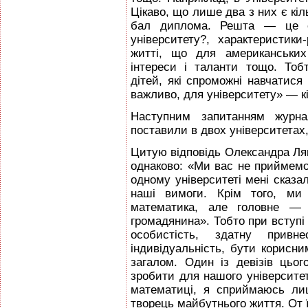
Цікаво, що лише два з них є кіл
бал диплома. Решта — це 
університету?, характеристики
житті, що для американських
інтереси і таланти тощо. Тобт
дітей, які спроможні навчатис
важливо, для університету» — к
Наступним запитанням журна
поставили в двох університетах,
Цитую відповідь Олександра Ля
однаково: «Ми вас не приймемо
одному університеті мені сказа
наші вимоги. Крім того, ми
математика, але головне — 
громадянина». Тобто при вступі
особистість, здатну прив
індивідуальність, бути корисни
загалом. Один із девізів цьо
зробити для нашого університе
математиці, я сприймаюсь лиш
творець майбутнього життя. От ї