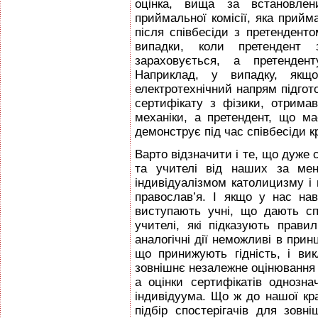
оцінка, вища за встановле
приймальної комісії, яка прийм
після співбесіди з претендент
випадки, коли претендент
зараховується, а претенде
Наприклад, у випадку, якщ
електротехнічний напрям підгот
сертифікату з фізики, отрима
механіки, а претендент, що ма
демонструє під час співбесіди к
Варто відзначити і те, що дуже 
та учителі від наших за ме
індивідуалізмом католицизму і 
православ’я. І якщо у нас нав
виступають учні, що дають сп
учителі, які підказують прав
аналогічні дії неможливі в прин
що принижують гідність, і в
зовнішнє незалежне оцінювання 
а оцінки сертифікатів однозна
індивідуума. Що ж до нашої кр
підбір спостерігачів для зовн