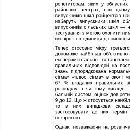
репетиторам, яких у обласних
районних центрах, при цьому
випускників шкіл райцентрів на
наберуть випускники шкіл об
випускників сільських шкіл — н
тестування з метою охопити ни
імовірністю одиниця до нинішнь
Тепер стосовно міфу третьог
допоможе найбільш об’єктивно о
експериментально встановлен
правильних відповідей на пост
знань підпорядкована нормаль
сігма» «плюс сігма» в околі м
67 % вгаданих правильних ві
розподілу в чистому вигляді.
бальній системі оцінок довірят
9 до 12. Що ж стосується найбіль
то в них випадкова склад
застосовувати до них термін 
некоректно.
Однак, незважаючи на розвінча