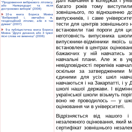
далі навчання в коледжах і уні
"Продовження вибіркового літопису,
багато років тому виступили
або Напередодні та після
дострокових виборів" (2008)
зовнішнього, по відношенню д
10-а книга Бориса Мокіна
випускників, і саме університ
"Вибірковий і, звичайно ж,
тенденційний літопис, або я так
тести для центрів зовнішнього 
думаю" (2007)
встановили такі пороги для ци
9-а публіцистична книга Бориса
Мокіна "Друге дихання, або З чужої
неготовність випускника шко
пісні слова не викинеш" (2006)
випускники-відмінники якоїсь
встановлені в центрах оцінюван
бажаючих у ній навчатись з
навчальні плани. Але ж в ук
невідповідності переліків навча
оскільки за затвердженими М
єдиними для усіх шкіл навч
навчаються і на Закарпатті, і у Д
школі нашої держави. І відмінн
української школи візьмуть поріг
воно не проводилось — у школ
оцінювання чи в університеті.
Відрізняється від нашого і 
незалежного оцінювання, який ма
сертифікат зовнішнього незале