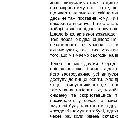
знань випускників шкіл в центр
них закриватимуть очі на те, що
ще чверть не зможе спокійно див
десь не там поставив кому, чи 
використати синус. І це станет
хабарі, а як наслідок прояву на
ідеологія колективної взаємодоп
Тож через рік-два оцінюванн
незалежного тестування за 
екзаменують, так і тих, хто екз
того, що ми маємо сьогодні на 
Тепер про міф другий. Серед 
оцінювання якості знань дуже 
його застосуванню усі випуск
доступу до вищої освіти. Але п
якщо ті випускники шкіл, які п
тестування, на іспит підуть д
сніданку та скориставшись т
проживають у селах та район
змушені будуть вставати о другі
«роздовбаному» автобусі, вдих
через рік, коли рівень склад