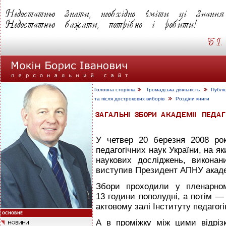
Головна сторінка
Громадська діяльність
Публі
та після дострокових виборів
Розділи книги
У четвер 20 березня 2008 рок
педагогічних наук України, на я
наукових досліджень, виконан
виступив Президент АПНУ акад
Збори проходили у пленарном
13 години пополудні, а потім —
актовому залі Інституту педагог
А в проміжку між цими відріз