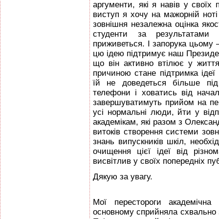
аргументи, які я навів у своїх 
виступ я хочу на мажорній нот
зовнішня незалежна оцінка якост
студенти за результатами 
приживеться. І запорука цьому 
цю ідею підтримує наш Президен
що він активно втілює у житт
причиною стане підтримка ідеї 
їй не доведеться більше під
телефони і ховатись від начал
завершуватимуть прийом на пе
усі нормальні люди, йти у відп
академікам, які разом з Олекса
витоків створення системи зовн
знань випускників шкіл, необх
очищення цієї ідеї від різном
висвітлив у своїх попередніх пу
Дякую за увагу.
Мої перестороги академічна 
основному сприйняла схвально