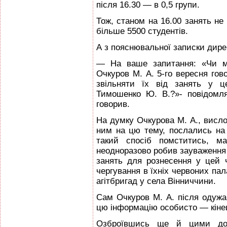
після 16.30 — в 0,5 групи.
Тож, станом на 16.00 занять не 
більше 5500 студентів.
А з пояснювальної записки дире
— На ваше запитання: «Чи мі
Очкуров М. А. 5-го вересня гов
звільняти їх від занять у ц
Тимошенко Ю. В.?»- повідомля
говорив.
На думку Очкурова М. А., висло
ним на цю тему, послались на 
такий спосіб помститись, ма
неодноразово робив зауваження 
занять для рознесення у цей ча
чергування в їхніх червоних пал
агітбригад у села Вінниччини.
Сам Очкуров М. А. після одужан
цю інформацію особисто — кіне
Озброївшись ще й цими док