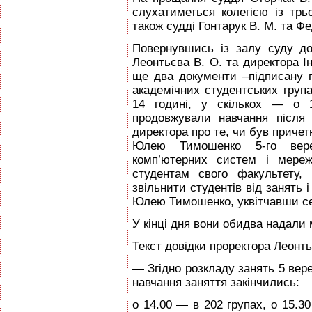
слухатиметься колегією із трьо
також судді Гонтарук В. М. та Фе
Повернувшись із залу суду до
Леонтьєва В. О. та директора Ін
ще два документи –підписану п
академічних студентських груп
14 годині, у скількох — о 1
продовжували навчання після
директора про те, чи був причет
Юлею Тимошенко 5-го вере
комп’ютерних систем і мере
студентам свого факультету,
звільнити студентів від занять і
Юлею Тимошенко, уквітчавши с
У кінці дня вони обидва надали 
Текст довідки проректора Леонть
— Згідно розкладу занять 5 вере
навчання заняття закінчились:
о 14.00 — в 202 групах, о 15.30