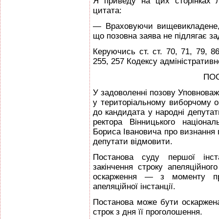
Я приведу на цих сторінках 
цитата:
— Враховуючи вищевикладене, 
що позовна заява не підлягає з
Керуючись ст. ст. 70, 71, 79, 86
255, 257 Кодексу адміністратив
ПО
У задоволенні позову Уповноваже
у територіальному виборчому ок
до кандидата у народні депутат
ректора Вінницького націонал
Бориса Івановича про визнання 
депутати відмовити.
Постанова суду першої інст
закінчення строку апеляційного
оскарження — з моменту пр
апеляційної інстанції.
Постанова може бути оскаржен
строк з дня її проголошення.