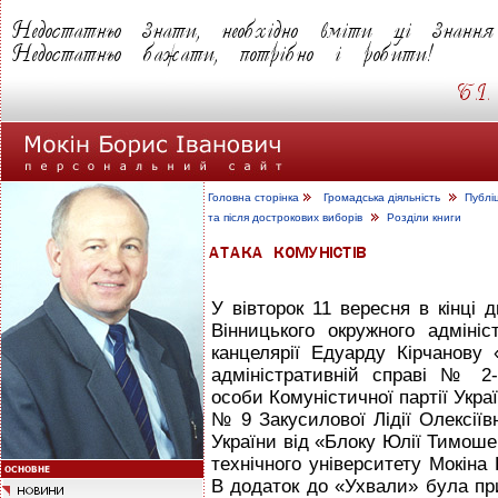
Головна сторінка
Громадська діяльність
Публі
та після дострокових виборів
Розділи книги
У вівторок 11 вересня в кінці 
Вінницького окружного адміні
канцелярії Едуарду Кірчанову
адміністративній справі № 2-
особи Комуністичної партії Укра
№ 9 Закусилової Лідії Олексіїв
України від «Блоку Юлії Тимоше
технічного університету Мокіна 
В додаток до «Ухвали» була при