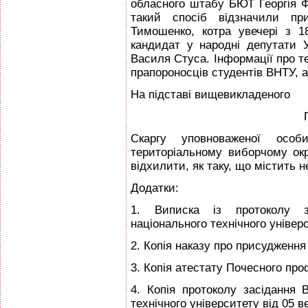
обласного штабу БЮТ Георгія Ф
такий спосіб відзначили пр
Тимошенко, котра увечері з 
кандидат у народні депутати
Василя Стуса. Інформації про 
прапороносців студентів ВНТУ, а
На підставі вищевикладеного
Скаргу уповноваженої особ
територіальному виборчому окр
відхилити, як таку, що містить
Додатки:
1. Виписка із протоколу з
національного технічного універс
2. Копія наказу про присудженн
3. Копія атестату Почесного п
4. Копія протоколу засідання 
технічного університету від 05 в