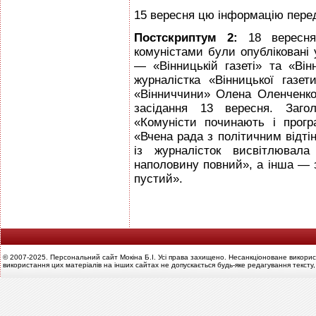
15 вересня цю інформацію перед
Постскриптум 2:
18 вересн
комуністами були опубліковані 
— «Вінницькій газеті» та «Ві
журналістка «Вінницької газе
«Вінниччини» Олена Оленченко,
засідання 13 вересня. Заго
«Комуністи починають і прог
«Вчена рада з політичним відтін
із журналісток висвітлювала
наполовину повний», а інша — 
пустий».
© 2007-2025. Персональний сайт Мокіна Б.І. Усі права захищено. Несанкціоноване викорис
використання цих матеріалів на інших сайтах не допускається будь-яке редагування тексту