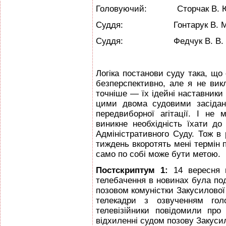
Головуючий: Сторчак В. 
Суддя: Гонтарук В. М
Суддя: Федчук В. В.
Логіка постанови суду така, що
безперспективно, але я не ви
точніше — їх ідейні наставники
цими двома судовими засідан
передвиборної агітації. І не
виникне необхідність їхати до
Адміністративного Суду. Тож в 
тиждень вкоротять мені термін п
само по собі може бути метою.
Постскриптум 1:
14 вересня 
телебачення в новинах була по
позовом комуністки Закусилової
телекадри з озвученням го
телевізійники повідомили про 
відхиленні судом позову Закуси