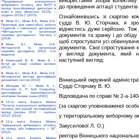
використання зборів колективу 
"Продовження електронного
вибіркового літопису, або ВНТУ в
до проведення агітації студенті
період трансформації диктатури в
освіті в хаос (вересень 2012р. –
грудень 2015р.)" (2015)
Ознайомившись зі скаргою ком
Мокін Б.І., Мокін В.Б., Мокін О.Б.
судді В. Ю. Сторчака, я зро
Практикум для самостійної роботи
віднестись дуже серйозно. Тож 
студентів з навчальної дисципліни
«Методологія та організація
документів та зранку і до обід
наукових досліджень». Частина 1
(2018)
щоб спростувати усі обвинуваче
Мокін Б.І., Мокін О.Б.
документів. Свої спростування
Методологія та організація
наукових досліджень (2015, 2-ге
у вигляді документа, який
видання)
наступний вигляд:
Камінський В. В., Мокін Б. І.
Вступ до теорії слабких множин
(2012)
Мокін Б.І., Мокін В.Б., Мокін О.Б.
Математичні методи ідентифікації
Вінницький окружний адміністра
динамічних систем (2010)
Судді Сторчаку В. Ю.
Мітюшкін Ю. І., Мокін Б. І.,
Ротштейн О. П. Soft Computing:
ідентифікація закономірностей
Відповідача по справі № 2-а-140
нечіткими базами знань (2002)
13-та книга Бориса Мокіна
(за скаргою уповноваженої особ
"Початок електронного вибіркового
літопису або ранній постювілейний
період (липень 2010 - серпень
у територіальному виборчому о
2012)" (2014)
12-а книга Бориса Мокіна
Закусилової Л. О.)
"Завершення вибіркового літопису
на папері, або Університету — 50"
(2010)
ректора Вінницького національно
11-а книга Бориса Мокіна