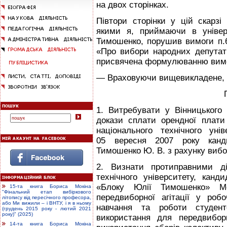
на двох сторінках.
Півтори сторінки у цій скарз
якими я, приймаючи в універ
Тимошенко, порушив вимоги п.6 
«Про вибори народних депутаті
присвячена формулюванню вимо
— Враховуючи вищевикладене,
1. Витребувати у Вінницького 
докази сплати орендної плати
національного технічного ун
05 вересня 2007 року канд
Тимошенко Ю. В. з рахунку виб
2. Визнати протиправними ді
технічного університету, канд
«Блоку Юлії Тимошенко» Мо
15-та книга Бориса Мокіна
"Фінальний етап вибіркового
передвиборної агітації у роб
літопису від пересічного професора,
або Ми вижили – і ВНТУ, і я в ньому
навчання та роботи студентс
(грудень 2015 року - лютий 2021
року)" (2025)
використання для передвиборн
14-та книга Бориса Мокіна