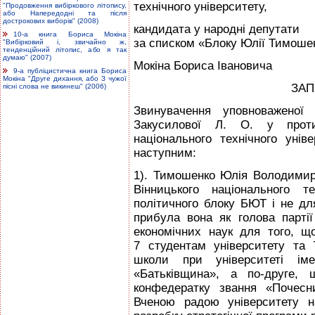
технічного університету,
"Продовження вибіркового літопису,
або Напередодні та після
дострокових виборів" (2008)
кандидата у народні депутати
10-а книга Бориса Мокіна
за списком «Блоку Юлії Тимоше
"Вибірковий і, звичайно ж,
тенденційний літопис, або я так
думаю" (2007)
Мокіна Бориса Івановича
9-а публіцистична книга Бориса
Мокіна "Друге дихання, або З чужої
ЗАП
пісні слова не викинеш" (2006)
Звинувачення уповноваженої 
Закусилової Л. О. у проти
національного технічного унів
наступним:
1). Тимошенко Юлія Володимир
Вінницького національного т
політичного блоку БЮТ і не для
прибула вона як голова парті
економічних наук для того, щ
7 студентам університету та 
школи при університеті імен
«Батьківщина», а по-друге,
конфедератку звання «Почесн
Вченою радою університету н