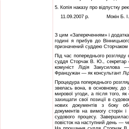
5. Копія наказу про відпустку рек
11.09.2007 р. Мокін Б. І
З цим «Запереченням» і додатка
годині я прибув до Вінницьког
призначений суддею Сторчаком 
Під час попереднього розгляду 
суддя Сторчак В. Ю., секретар 
комуніст Лідія Закусилова 
Францужан — як консультант Лід
Процедура попереднього розгляд
звелась вона, в основному, до
мирової угоди, а після того, я
захищати свої позиції в судов
нових документів з боку обо
документів на вимогу сторін і 
судового процесу. Завершила
повісток на наступний день — че
На прощання суддя Сторчак В.