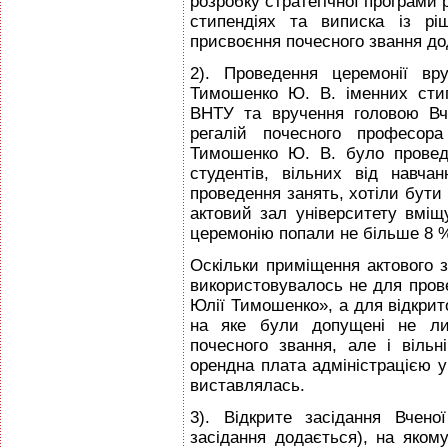
розробку стратегічної програми 
стипендіях та виписка із рі
присвоєння почесного звання до
2). Проведення церемонії вр
Тимошенко Ю. В. іменних стип
ВНТУ та вручення головою Вче
регалій почесного професор
Тимошенко Ю. В. було провед
студентів, вільних від навчан
проведення занять, хотіли бути п
актовий зал університету вміщ
церемонію попали не більше 8 
Оскільки приміщення актового з
використовувалось не для пров
Юлії Тимошенко», а для відкрито
на яке були допущені не ли
почесного звання, але і вільн
орендна плата адміністрацією 
виставлялась.
3). Відкрите засідання Вчено
засідання додається), на яком