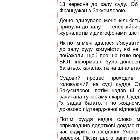
13 вересня до залу суду. Об
Францужан з Закусиловою.
Дещо здивувала мене кількість 
прибули до залу — телевізійник
журналістів з диктофонами шіст
Як потім мені вдалося з’ясувати,
до залу суду комуністи, які не
побажали, щоб про цю їхню пер
БЮТ, інформація була донесен
багатьох каналах та на шпальтах
Судовий процес проходив 
головуючий на суді суддя Ст
Закусилової, потім надав їй
зачитала ту ж саму скаргу. Судд
їх задав багато, і по жодном
доказово підтвердженої відповід
Потім суддя надав слово ме
оприлюднив додаткові документи
час відкритого засідання Ученої
вересня. Після цього запитанн