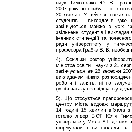
наук Тимошенко Ю. В., розпо
2007 року по прибутті її із готе
20 хвилин. У цей час ніяких на
студентів і викладачів уже
закінчуються майже в усіх г
звільненні студентів і викладачі
іменних стипендій та почесного
ради університету у тимчасо
професора Грабка В. В. необхідн
4). Оскільки ректор універси
міністра освіти і науки з 21 сер
закінчується аж 28 вересня 2007
викладачам ніяких розпоряджень
роботи і занять, ні по залуче
(копія наказу про відпустку дода
5). Що стосується прапороносці
центру міста вздовж маршрут
14 годині 15 хвилин в’їхала 
готелю лідер БЮТ Юлія Тимош
університету Мокін Б.І. до них 
формували і виставляли за і