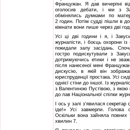
Францужан. Я дав вичерпні від
оголосив дебати, і ми з З
обмінялись думками по матер
2 годин. Потім судді пішли в д
кімнати вони лише через дві год
Усі ці дві години і я, і Закус
журналісти, і боєць охорони із 
покидали залу засідань. Спо
гостро подискутували з Заку
дотримуючись етики і не зваж
після нанесеної мені Францужа
дискусію, в якій він зображ
юриспруденції простака. Усі сиді
однієї стіни до іншої. Із журнал
з Валентиною Пустівою, з якою 
до лав Національної спілки журн
І ось у залі з’явилася секретар 
іде!» Усі завмерли. Голова с
Оскільки вона зайняла повних т
хвилин 7.