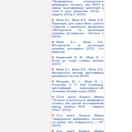
"Продовження електронного
вибіркового літопису, або ВНТУ в
період трансформації диктатури в
освіті в хаос (вересень 2012р. –
грудень 2015р.)" (2015)
Мокін Б.І., Мокін В.Б., Мокін О.Б.
Практикум для самостійної роботи
студентів з навчальної дисципліни
«Методологія та організація
наукових досліджень». Частина 1
(2018)
Мокін Б.І., Мокін О.Б.
Методологія та організація
наукових досліджень (2015, 2-ге
видання)
Камінський В. В., Мокін Б. І.
Вступ до теорії слабких множин
(2012)
Мокін Б.І., Мокін В.Б., Мокін О.Б.
Математичні методи ідентифікації
динамічних систем (2010)
Мітюшкін Ю. І., Мокін Б. І.,
Ротштейн О. П. Soft Computing:
ідентифікація закономірностей
нечіткими базами знань (2002)
13-та книга Бориса Мокіна
"Початок електронного вибіркового
літопису або ранній постювілейний
період (липень 2010 - серпень
2012)" (2014)
12-а книга Бориса Мокіна
"Завершення вибіркового літопису
на папері, або Університету — 50"
(2010)
11-а книга Бориса Мокіна