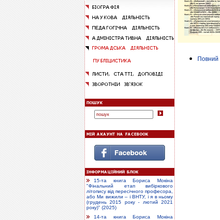
Повний 
15-та книга Бориса Мокіна
"Фінальний етап вибіркового
літопису від пересічного професора,
або Ми вижили – і ВНТУ, і я в ньому
(грудень 2015 року - лютий 2021
року)" (2025)
14-та книга Бориса Мокіна