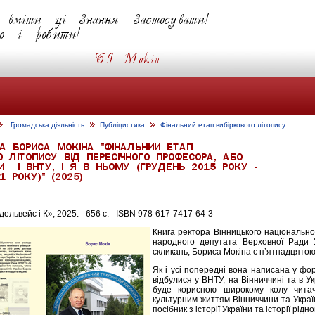
Громадська діяльність
Публіцистика
Фінальний етап вибіркового літопису
ельвейс і К», 2025. - 656 с. - ISBN 978-617-7417-64-3
Книга ректора Вінницького національног
народного депутата Верховної Ради 
скликань, Бориса Мокіна є п’ятнадцятою 
Як і усі попередні вона написана у фор
відбулися у ВНТУ, на Вінниччині та в У
буде корисною широкому колу читачів
культурним життям Вінниччини та Украї
посібник з історії України та історії рідн