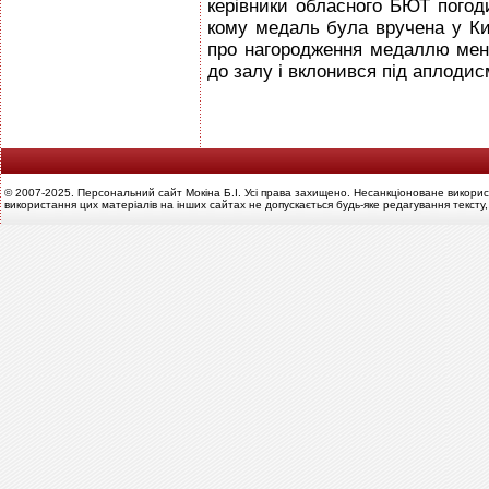
керівники обласного БЮТ погод
кому медаль була вручена у Киє
про нагородження медаллю мене
до залу і вклонився під аплодис
© 2007-2025. Персональний сайт Мокіна Б.І. Усі права захищено. Несанкціоноване викорис
використання цих матеріалів на інших сайтах не допускається будь-яке редагування тексту