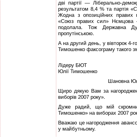
дві партії — Ліберально-демок
результатом 8,4 % та партія «
Жодна з опозиційних правих п
«Союз правих сил» Нємцова —
подолала. Тож Державна 
пропутінською.
А на другий день, у вівторок 4-г
Тимошенко факсограму такого зм
Лідеру БЮТ
Юлії Тимошенко
Шановна Юл
Щиро дякую Вам за нагородже
виборів 2007 року».
Дуже радий, що мій скромни
Тимошенко» на виборах 2007 рок
Вважаю це нагородження авансо
у майбутньому.