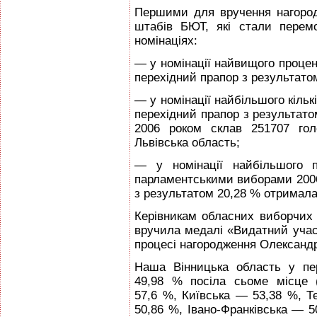
Першими для вручення нагород
штабів БЮТ, які стали перем
номінаціях:
— у номінації найвищого процен
перехідний прапор з результато
— у номінації найбільшого кільк
перехідний прапор з результатом
2006 роком склав 251707 гол
Львівська область;
— у номінації найбільшого п
парламентськими виборами 2006
з результатом 20,28 % отримала
Керівникам обласних виборчих
вручила медалі «Видатний учасн
процесі нагородження Олександ
Наша Вінницька область у пе
49,98 % посіла сьоме місце 
57,6 %, Київська — 53,38 %, Т
50,86 %, Івано-Франківська — 5