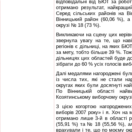
відповідальні від БЮТ за робо
отримано результат, найкращи
Серед сільських районів на В
Вінницький район (60,06 %), 
окрузі № 18 (73 %).
Викликаючи на сцену цих керівн
звернула увагу на те, що наві
регіонів є дільниці, на яких БЮТ
за мету, тобто більше 39 %. Тож
дільницях цих областей буде до
зібрати до 60 % усіх голосів виб
Далі медалями нагороджені були
із числа тих, які не стали н
округах яких були досягнуті най
По Вінницькій області най
Козятинському виборчому окрузі
З цією когортою нагороджени
виборів 2007 року» і я. Хоч на 
отримано лише 3-й в області р
(55,91 %) та № 18 (55,56 %), 
врахували і те, що по моєму о