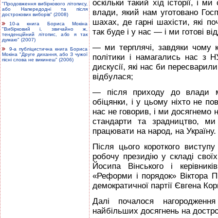
оскільки такий хід історії, і 
"Продовження вибіркового літопису,
або Напередодні та після
влади, який нам уготовано Госп
дострокових виборів" (2008)
шахах, де гарні шахісти, які п
10-а книга Бориса Мокіна
"Вибірковий і, звичайно ж,
так буде і у нас — і ми готові ві
тенденційний літопис, або я так
думаю" (2007)
— ми терплячі, завдяки чому ко
9-а публіцистична книга Бориса
Мокіна "Друге дихання, або З чужої
політики і намагались нас з 
пісні слова не викинеш" (2006)
дискусії, які нас би пересварили
відбулася;
— після приходу до влади м
обіцянки, і у цьому ніхто не по
нас не говорив, і ми досягнемо 
стандарти та зрадництво, м
працювати на народ, на Україну.
Після цього короткого виступ
робочу президію у складі свої
Йосипа Вінського і керівник
«Реформи і порядок» Віктора Пи
демократичної партії Євгена Кор
Далі почалося нагородження
найбільших досягнень на достр