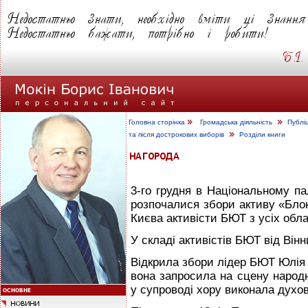
Головна сторінка
Громадська діяльність
Публі
та після дострокових виборів
Розділи книги
3-го грудня в Національному па
розпочалися збори активу «Блок
Києва активісти БЮТ з усіх обла
У складі активістів БЮТ від Вінн
Відкрила збори лідер БЮТ Юлія 
вона запросила на сцену народн
у супроводі хору виконала духо