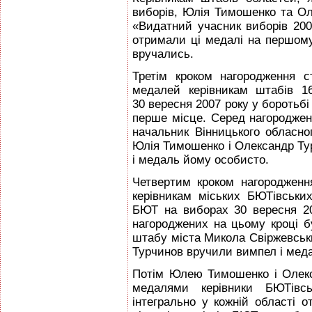
виборів, Юлія Тимошенко та О
«Видатний учасник виборів 2007
отримали ці медалі на першому
вручались.
Третім кроком нагородження с
медалей керівникам штабів 1
30 вересня 2007 року у боротьб
перше місце. Серед нагороджени
начальник Вінницького обласно
Юлія Тимошенко і Олександр Ту
і медаль йому особисто.
Четвертим кроком нагородженн
керівникам міських БЮТівськи
БЮТ на виборах 30 вересня 2
нагороджених на цьому кроці б
штабу міста Микола Свіржевськ
Турчинов вручили вимпел і мед
Потім Юлею Тимошенко і Олек
медалями керівники БЮТівсь
інтегрально у кожній області 