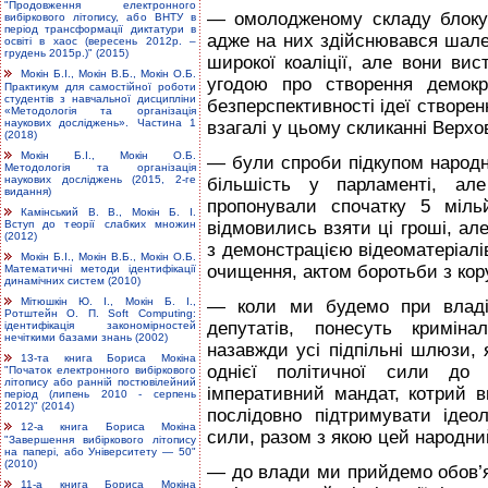
"Продовження електронного
— омолодженому складу блоку 
вибіркового літопису, або ВНТУ в
період трансформації диктатури в
адже на них здійснювався шале
освіті в хаос (вересень 2012р. –
грудень 2015р.)" (2015)
широкої коаліції, але вони вис
Мокін Б.І., Мокін В.Б., Мокін О.Б.
угодою про створення демокр
Практикум для самостійної роботи
студентів з навчальної дисципліни
безперспективності ідеї створенн
«Методологія та організація
наукових досліджень». Частина 1
взагалі у цьому скликанні Верхо
(2018)
Мокін Б.І., Мокін О.Б.
— були спроби підкупом народн
Методологія та організація
наукових досліджень (2015, 2-ге
більшість у парламенті, ал
видання)
пропонували спочатку 5 міль
Камінський В. В., Мокін Б. І.
Вступ до теорії слабких множин
відмовились взяти ці гроші, ал
(2012)
з демонстрацією відеоматеріалі
Мокін Б.І., Мокін В.Б., Мокін О.Б.
очищення, актом боротьби з кор
Математичні методи ідентифікації
динамічних систем (2010)
Мітюшкін Ю. І., Мокін Б. І.,
— коли ми будемо при владі,
Ротштейн О. П. Soft Computing:
депутатів, понесуть криміна
ідентифікація закономірностей
нечіткими базами знань (2002)
назавжди усі підпільні шлюзи, 
13-та книга Бориса Мокіна
однієї політичної сили до 
"Початок електронного вибіркового
літопису або ранній постювілейний
імперативний мандат, котрий в
період (липень 2010 - серпень
2012)" (2014)
послідовно підтримувати ідеол
12-а книга Бориса Мокіна
сили, разом з якою цей народни
"Завершення вибіркового літопису
на папері, або Університету — 50"
(2010)
— до влади ми прийдемо обов’яз
11-а книга Бориса Мокіна