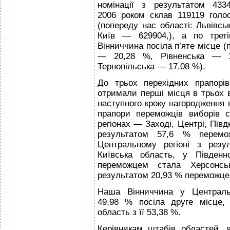
номінації з результатом 433
2006 роком склав 119119 голос
(попереду нас області: Львівс
Київ — 629904,), а по треті
Вінниччина посіла п’яте місце (
— 20,28 %, Рівненська — 
Тернопільська — 17,08 %).
До трьох перехідних прапорі
отримали перші місця в трьох в
наступного кроку нагородження 
прапори переможців виборів 
регіонах — Заході, Центрі, Півдн
результатом 57,6 % перемо
Центральному регіоні з рез
Київська область, у Південн
переможцем стала Херсонсь
результатом 20,93 % переможце
Наша Вінниччина у Центральн
49,98 % посіла друге місце,
область з її 53,38 %.
Керівникам штабів областей, 