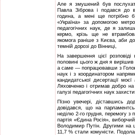
Але я змушений був послухат
Павла Зіброва і подався до в
година, а мені ще потрібно 
«Україна» за допомогою метро
педагогічних наук, де я залиш
кермо, крізь ще не втрамбов
якомога раніше з Києва, аби до
темній дорозі до Вінниці,
На завершення цієї розповіді
половині цього ж дня я вирішив 
а саме — попрацювавши з Голов
наук і з координатором напрямк
кандидатської дисертації моєї 
Ляховченко і отримав добро на 
галузі педагогічних наук захист
Пізно увечері, діставшись до
довідався, що на парламентсь
неділю 2-го грудня, перемогу з
партія «Єдина Росія», виборчий
Володимир Путін. Другими на 
11,7 % стали комуністи. Подола