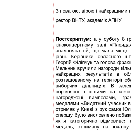
З повагою, вірою і найкращими
ректор ВНТУ, академік АПН
Постскриптум:
а у суботу 8 гр
кіноконцертному залі «Плеяда
аналогічна тій, що мала місце
рівні. Керівники обласного 
Георгій Фiліпчук та голова фрак
Мельник вручили нагороди кільк
найкращих результатів в обл
розташованому на території об
виборчих дільницях. В залеж
порівнянні з іншими на кожн
нагороджені вимпелами, гр
медалями «Видатний учасник ви
отримав у Києві з рук самої Юл
спершу було висловлено побажан
як я категорично відмовився
медаль, отриману на початку