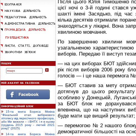
Після цього Юлія Тимошенко по
цієї ночі о 3-й годині стався 
шахті імені Засядько, під час 
кілька десятків отримали поране
знаходяться у лікарні. Вона за
хвилиною мовчання.
По завершенню хвилини мов
узагальненою характеристикою 
виборів. Передаю її виступ теза
— на цих виборах БЮТ здійснив
рік після виборів 2006 року бл
голосів — і це наша перемога №
— БЮТ ставив за мету отримат
дотягнув до цього результат
особливо у Донецькій, Луганські
за БЮТ блок не дорахувався 
впевнена, що на наступних ви
15-та книга Бориса Мокіна
буде мати ще вищий результат;
"Фінальний етап вибіркового
літопису від пересічного професора,
або Ми вижили – і ВНТУ, і я в ньому
— перемогою № 2 нашого блоку
(грудень 2015 року - лютий 2021
року)" (2025)
демократичної більшості на осн
14-та книга Бориса Мокіна