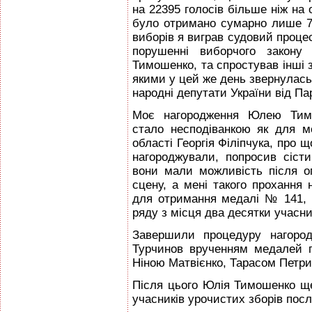
на 22395 голосів більше ніж на
було отримано сумарно лише 710
виборів я виграв судовий процес
порушенні виборчого закону
Тимошенко, та спростував інші 
якими у цей же день звернулась 
народні депутати України від Пар
Моє нагородження Юлею Тим
стало несподіванкою як для м
області Георгія Філіпчука, про щ
нагороджували, попросив сісти
вони мали можливість після 
сцену, а мені такого прохання
для отримання медалі № 141, 
ряду з місця два десятки учасни
Завершили процедуру нагоро
Турчинов врученням медалей гр
Ніною Матвієнко, Тарасом Петри
Після цього Юлія Тимошенко ще
учасників урочистих зборів посл