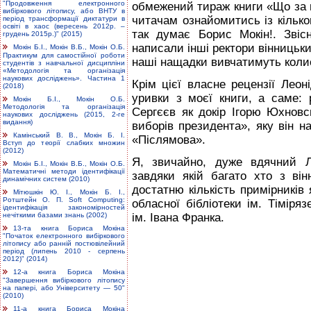
"Продовження електронного
обмежений тираж книги «Що за г
вибіркового літопису, або ВНТУ в
читачам ознайомитись із кілько
період трансформації диктатури в
освіті в хаос (вересень 2012р. –
так думає Борис Мокін!. Звіс
грудень 2015р.)" (2015)
написали інші ректори вінницьки
Мокін Б.І., Мокін В.Б., Мокін О.Б.
Практикум для самостійної роботи
наші нащадки вивчатимуть коли
студентів з навчальної дисципліни
«Методологія та організація
наукових досліджень». Частина 1
Крім цієї власне рецензії Лео
(2018)
уривки з моєї книги, а саме:
Мокін Б.І., Мокін О.Б.
Методологія та організація
Сергєєв як докір Ігорю Юхновс
наукових досліджень (2015, 2-ге
видання)
виборів президента», яку він н
Камінський В. В., Мокін Б. І.
«Післямова».
Вступ до теорії слабких множин
(2012)
Я, звичайно, дуже вдячний Л
Мокін Б.І., Мокін В.Б., Мокін О.Б.
Математичні методи ідентифікації
завдяки якій багато хто з ві
динамічних систем (2010)
достатню кількість примірників я
Мітюшкін Ю. І., Мокін Б. І.,
Ротштейн О. П. Soft Computing:
обласної бібліотеки ім. Тіміря
ідентифікація закономірностей
ім. Івана Франка.
нечіткими базами знань (2002)
13-та книга Бориса Мокіна
"Початок електронного вибіркового
літопису або ранній постювілейний
період (липень 2010 - серпень
2012)" (2014)
12-а книга Бориса Мокіна
"Завершення вибіркового літопису
на папері, або Університету — 50"
(2010)
11-а книга Бориса Мокіна