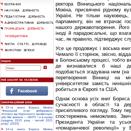
ректора Вінницького націонал
Мокіна, присвячені рідному ву
Україні. Не тільки науковець,
парламенту, він не втрачає го
нашого державотворення. Його 
іноді й парадоксальні, що вза
час, як правило, підтверджує слу
Усе це продовжує і восьма кни
Чимало її сторінок, звісно, відд
в Болонському процесі, тобто в
де визнавалися б наші ди
подобається згадувана ним (на 
перетворення Вінниці на м
університетом замість нинішн
робиться в Європі та США.
Однак основа усіх книг Бориса
сучасності в області та дер
15-та книга Бориса Мокіна
прискіпливого погляду. Тому пер
"Фінальний етап вибіркового
літопису від пересічного професора,
спостережень неможливо. Звич
або Ми вижили – і ВНТУ, і я в ньому
(грудень 2015 року - лютий 2021
Президента України та усьог
року)" (2025)
«помаранчевої революції» у 
14-та книга Бориса Мокіна