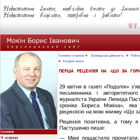
Головна сторінка
Громадська діяльність
Публі
Розділи книги
29 квітня в газеті «Подолія» з’я
письменника і авторитетного
журналіста України Леоніда Пас
хроніка Бориса Мокіна», як
рецензією на мою книжку «Що за
Рецензія позитивна, а тому я
Пастушенко пише:
— Мені пощастило прочитати, 