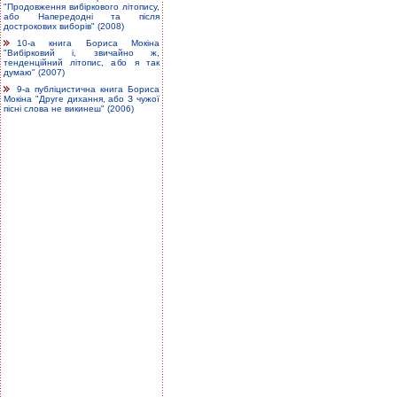
"Продовження вибіркового літопису,
або Напередодні та після
дострокових виборів" (2008)
10-а книга Бориса Мокіна
"Вибірковий і, звичайно ж,
тенденційний літопис, або я так
думаю" (2007)
9-а публіцистична книга Бориса
Мокіна "Друге дихання, або З чужої
пісні слова не викинеш" (2006)