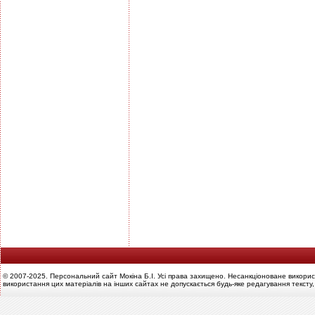
© 2007-2025. Персональний сайт Мокіна Б.І. Усі права захищено. Несанкціоноване викорис
використання цих матеріалів на інших сайтах не допускається будь-яке редагування тексту