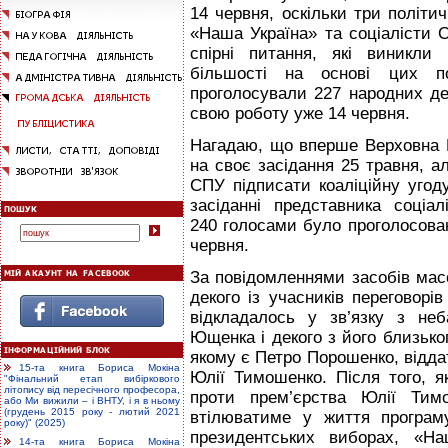
14 червня, оскільки три політ
«Наша Україна» та соціалісти 
спірні питання, які виникли
більшості на основі цих п
проголосували 227 народних де
свою роботу уже 14 червня.
Нагадаю, що вперше Верховна Р
на своє засідання 25 травня, а
СПУ підписати коаліційну угод
засіданні представника соціал
240 голосами було проголосован
червня.
За повідомленнями засобів мас
декого із учасників переговорів
відкладалось у зв’язку з не
Ющенка і декого з його близьк
якому є Петро Порошенко, відда
15-та книга Бориса Мокіна
Юлії Тимошенко. Після того, я
"Фінальний етап вибіркового
літопису від пересічного професора,
проти прем’єрства Юлії Тим
або Ми вижили – і ВНТУ, і я в ньому
(грудень 2015 року - лютий 2021
втілюватиме у життя програм
року)" (2025)
президентських виборах, «На
14-та книга Бориса Мокіна