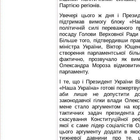
Партією регіонів.
Увечері цього ж дня і Прези
підтримав вимогу блоку «На
полiтичній силі переважного 
посаду Голови Верховної Ради 
Більше того, підтвердивши пра
міністра України, Віктор Ющен
створення парламентської біл
фактично, прозвучало як ви
Олександра Мороза відмовитис
парламенту.
І те, що і Президент України В
«Наша Україна» готові пожертв
аби лише не допустити до 
законодавчої гілки влади Оле
мене стало аргументом на ко
тактичних задач президента 
скасування Конституційної р
якої є саме лідер соціалістів
цього аргументу додати в як
тижневої давнини про те, 