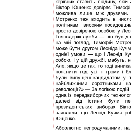
керівник ставить людину, якій
Віктор Ющенко довіряє Тимофі
можлива лише між друзями. 
Мотренко теж входить в числ
політикам і високим посадовця
просто довіреною особою у Леон
Головдержслужби — він був дру
на мій погляд, Тимофій Мотре
може бути другом Леоніда Кучм
однієї умови — що і Леонід Ку
собою. І у цій дружбі, мабуть, н
Але, якщо це так, то тоді виник
пояснити тоді усі ті громи і б
були випущені кандидатом у 
найближчими соратниками на
революції?» — За логікою подій
одна із передвиборчих технолог
далекі від істини були пе
президентських виборах Вікт
заявляли, що Леонід Кучма роб
Ющенко.
Абсолютно непродуманими, на м