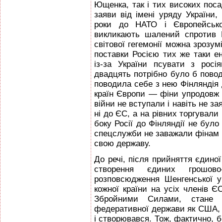
Ющенка, так і тих високих посад
заяви від імені уряду України
роки до НАТО і Європейськ
викликають шалений спротив Р
світової гегемонії можна зрозумі
поставки Росією тих же таки е
із-за України псувати з рос
двадцять потрібно було б повод
поводила себе з нею Фінляндія 
країн Європи — фіни упродовж кі
війни не вступали і навіть не з
ні до ЄС, а на рівних торгували 
боку Росії до Фінляндії не було н
спецслужби не заважали фінам 
свою державу.
До речі, після прийняття єдино
створення єдиних грошов
розповсюдження Шенгенської у
кожної країни на усіх членів 
Збройними Силами, стане 
федеративної держави як США, д
і створювався. Тож, фактично, 