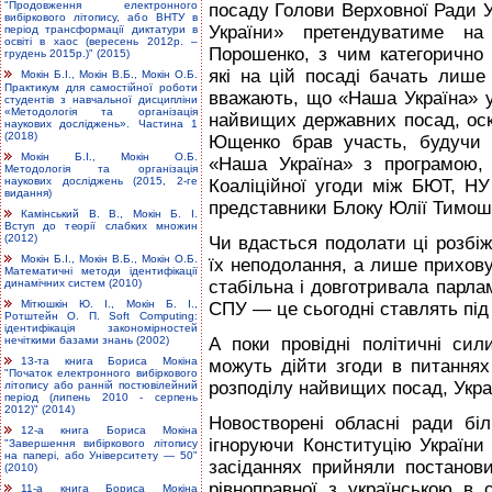
"Продовження електронного
посаду Голови Верховної Ради Ук
вибіркового літопису, або ВНТУ в
України» претендуватиме на
період трансформації диктатури в
освіті в хаос (вересень 2012р. –
Порошенко, з чим категорично 
грудень 2015р.)" (2015)
які на цій посаді бачать лише
Мокін Б.І., Мокін В.Б., Мокін О.Б.
Практикум для самостійної роботи
вважають, що «Наша Україна» у
студентів з навчальної дисципліни
«Методологія та організація
найвищих державних посад, оск
наукових досліджень». Частина 1
(2018)
Ющенко брав участь, будучи 
Мокін Б.І., Мокін О.Б.
«Наша Україна» з програмою, 
Методологія та організація
наукових досліджень (2015, 2-ге
Коаліційної угоди між БЮТ, НУ
видання)
представники Блоку Юлії Тимош
Камінський В. В., Мокін Б. І.
Вступ до теорії слабких множин
(2012)
Чи вдасться подолати ці розбіж
Мокін Б.І., Мокін В.Б., Мокін О.Б.
їх неподолання, а лише прихов
Математичні методи ідентифікації
стабільна і довготривала парла
динамічних систем (2010)
Мітюшкін Ю. І., Мокін Б. І.,
СПУ — це сьогодні ставлять під с
Ротштейн О. П. Soft Computing:
ідентифікація закономірностей
А поки провідні політичні сил
нечіткими базами знань (2002)
13-та книга Бориса Мокіна
можуть дійти згоди в питаннях
"Початок електронного вибіркового
розподілу найвищих посад, Укра
літопису або ранній постювілейний
період (липень 2010 - серпень
2012)" (2014)
Новостворені обласні ради біл
12-а книга Бориса Мокіна
ігноруючи Конституцію України
"Завершення вибіркового літопису
на папері, або Університету — 50"
засіданнях прийняли постанови
(2010)
рівноправної з українською в 
11-а книга Бориса Мокіна