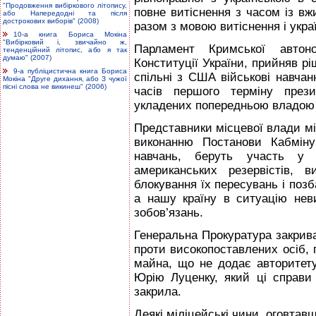
"Продовження вибіркового літопису,
повне витіснення з часом із вжи
або Напередодні та після
дострокових виборів" (2008)
разом з мовою витіснення і укра
10-а книга Бориса Мокіна
"Вибірковий і, звичайно ж,
Парламент Кримської автоно
тенденційний літопис, або я так
думаю" (2007)
Конституції України, прийняв р
9-а публіцистична книга Бориса
спільні з США військові навчан
Мокіна "Друге дихання, або З чужої
пісні слова не викинеш" (2006)
часів першого терміну през
укладених попередньою владою 
Представники місцевої влади мі
виконанню Постанови Кабміну
навчань, беруть участь у 
американських резервістів, 
блокування їх пересувань і поз
а нашу країну в ситуацію нев
зобов’язань.
Генеральна Прокуратура закриває
проти високопоставлених осіб, 
майна, що не додає авторитету 
Юрію Луценку, який ці справи і
закрила.
Деякі міліцейські чини, оговтав