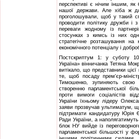
перспективі є нічим іншим, як
нашої держави. Але хіба ж д
проголошували, щоб у такий с
проводити політику дружби і з
переваги жодному із партнер
стосунках з кимсь із них одн
стратегічне розташування на
економічного потенціалу і добр
Постскриптум 1: у суботу 10
Україна» вінничанка Тетяна Мокр
витікало, що представники цієї 
те, щоб посаду прем’єр-мініс
Тимошенко, зупиняють свою 
створенню парламентської бі
проти вимоги соціалістів ві
України їхньому лідеру Олекса
заяви прозвучав ультиматум, що
підтримати кандидатуру Юрія 
Ради України, а наполягатимуть
блок НУ вийде із переговорно
парламентської більшості у фор
іншими політичними силами, 