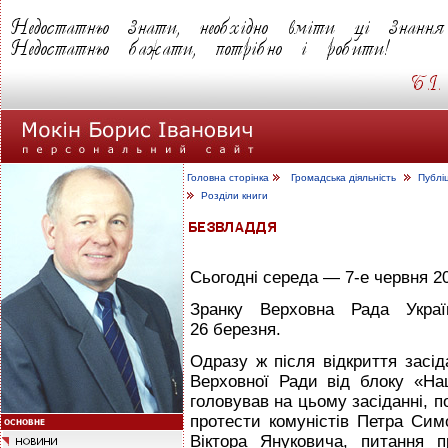
Головна сторінка
Громадська діяльність
Публі
Розділи книги
Сьогодні середа — 7-е червня 20
Зранку Верховна Рада Украї
26 березня.
Одразу ж після відкриття засід
Верховної Ради від блоку «На
головував на цьому засіданні, 
протести комуністів Петра Симо
Віктора Януковича, питання 