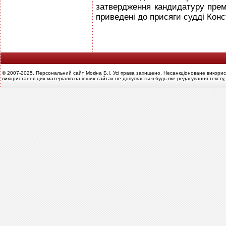
затвердження кандидатуру прем’
приведені до присяги судді Конс
© 2007-2025. Персональний сайт Мокіна Б.І. Усі права захищено. Несанкціоноване викорис
використання цих матеріалів на інших сайтах не допускається будь-яке редагування тексту