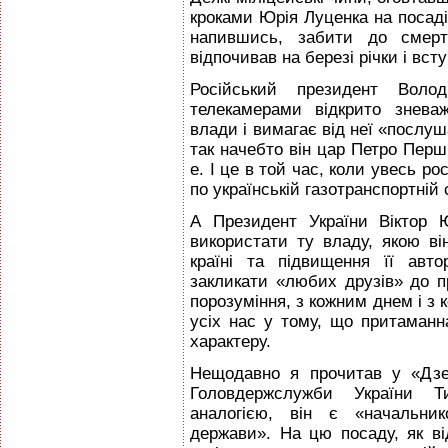
кроками Юрія Луценка на посаді 
напившись, забити до смер
відпочивав на березі річки і вст
Російський президент Воло
телекамерами відкрито знева
влади і вимагає від неї «послуш
так начебто він цар Петро Перши
е. І це в той час, коли увесь р
по українській газотранспортній 
А Президент України Віктор 
використати ту владу, якою ві
країні та підвищення її авт
закликати «любих друзів» до п
порозуміння, з кожним днем і з
усіх нас у тому, що притаманн
характеру.
Нещодавно я прочитав у «Дзе
Головдержслужби України Т
аналогією, він є «начальник
держави». На цю посаду, як ві