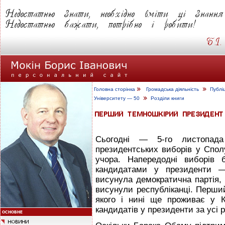
Головна сторінка
Громадська діяльність
Публі
Університету — 50
Розділи книги
Сьогодні — 5-го листопада
президентських виборів у Спол
учора. Напередодні виборів
кандидатами у президенти —
висунула демократична партія,
висунули республіканці. Перший
якого і нині ще проживає у 
кандидатів у президенти за усі 