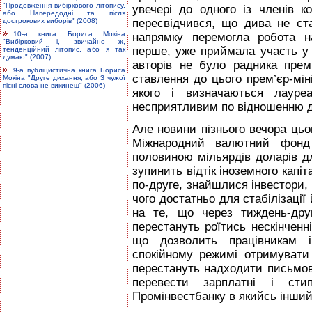
"Продовження вибіркового літопису,
увечері до одного із членів к
або Напередодні та після
дострокових виборів" (2008)
пересвідчився, що дива не ст
10-а книга Бориса Мокіна
напрямку перемогла робота на
"Вибірковий і, звичайно ж,
перше, уже приймала участь у к
тенденційний літопис, або я так
думаю" (2007)
авторів не було радника прем’
9-а публіцистична книга Бориса
ставлення до цього прем’єр-мін
Мокіна "Друге дихання, або З чужої
пісні слова не викинеш" (2006)
якого і визначаються лауре
несприятливим по відношенню д
Але новини пізнього вечора цьо
Міжнародний валютний фонд 
половиною мільярдів доларів дл
зупинить відтік іноземного капіт
по-друге, знайшлися інвестори, 
чого достатньо для стабілізації
на те, що через тиждень-дру
перестануть роїтись нескінченн
що дозволить працівникам і
спокійному режимі отримувати 
перестануть надходити письмові
перевести зарплатні і стип
Промінвестбанку в якийсь інший