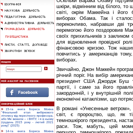
Оскільки Барака Обаму підтри
шкіри, відмінним від білого, то 
світі, окрім Маккейна і його
виборах Обама. Так і сталос
переконливо, набравши дві т
перемогою його поздоровив Мак
своїх прихильників з закликом 
для відновлення провідної рол
фінансовою кризою. Тож наши
повчитись у американців тому
виборах.
Звичайно, Джон Маккейн програ
річний поріг. На вибір американ
президент США Джордж Буш те
партії, і саме за його правл
закордонній, і у внутрішній пол
економічні катаклізми, що потряс
В романі «Унесенные ветром», 
15-та книга Бориса Мокіна
"Фінальний етап вибіркового
світ, є пророцтво, що, як 
літопису від пересічного професора,
або Ми вижили – і ВНТУ, і я в ньому
темношкірого президента, настан
(грудень 2015 року - лютий 2021
раси. Тож, мабуть, цей моме
року)" (2025)
першого темношкірого прези
14-та книга Бориса Мокіна