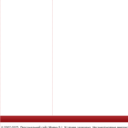
© 2007-2025. Персональний сайт Мокіна Б.І. Усі права захищено. Несанкціоноване викорис