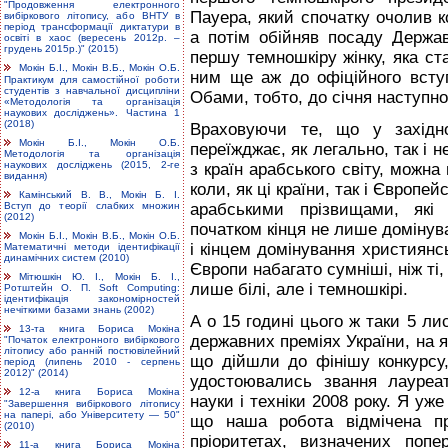
"Продовження електронного
Пауера, який спочатку очолив ко
вибіркового літопису, або ВНТУ в
період трансформації диктатури в
а потім обійняв посаду Держа
освіті в хаос (вересень 2012р. –
грудень 2015р.)" (2015)
першу темношкіру жінку, яка с
Мокін Б.І., Мокін В.Б., Мокін О.Б.
ним ще аж до офіційного вст
Практикум для самостійної роботи
студентів з навчальної дисципліни
Обами, тобто, до січня наступно
«Методологія та організація
наукових досліджень». Частина 1
(2018)
Враховуючи те, що у західно
Мокін Б.І., Мокін О.Б.
переїжджає, як легально, так і н
Методологія та організація
наукових досліджень (2015, 2-ге
з країн арабського світу, можна
видання)
коли, як ці країни, так і Європе
Камінський В. В., Мокін Б. І.
Вступ до теорії слабких множин
арабськими прізвищами, які 
(2012)
початком кінця не лише домінува
Мокін Б.І., Мокін В.Б., Мокін О.Б.
і кінцем домінування християнсь
Математичні методи ідентифікації
динамічних систем (2010)
Європи набагато сумніші, ніж ті
Мітюшкін Ю. І., Мокін Б. І.,
лише білі, але і темношкірі.
Ротштейн О. П. Soft Computing:
ідентифікація закономірностей
нечіткими базами знань (2002)
А о 15 годині цього ж таки 5 л
13-та книга Бориса Мокіна
державних преміях України, на я
"Початок електронного вибіркового
літопису або ранній постювілейний
що дійшли до фінішу конкурсу,
період (липень 2010 - серпень
2012)" (2014)
удостоювались звання лауреат
12-а книга Бориса Мокіна
науки і техніки 2008 року. Я уж
"Завершення вибіркового літопису
на папері, або Університету — 50"
що наша робота відмічена п
(2010)
пріоритетах, визначених поп
11-а книга Бориса Мокіна