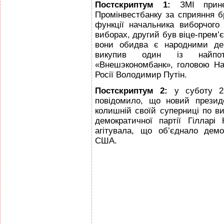
Постскриптум 1:
ЗМІ прине
Промінвестбанку за сприяння б
функції начальника виборчого 
виборах, другий був віце-прем’є
вони обидва є народними депу
викупив один із найпот
«Внешэкономбанк», головою Наг
Росії Володимир Путін.
Постскриптум 2:
у суботу 22
повідомило, що новий прези
колишній своїй суперниці по в
демократичної партії Гілларі
агітувала, що об’єднало демо
США.