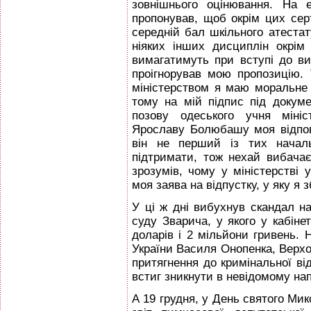
зовнішнього оцінювання. На 
пропонував, щоб окрім цих сер
середній бал шкільного атестат
ніяких інших дисциплін окрім
вимагатимуть при вступі до ви
проігнорував мою пропозицію. 
міністерством я маю моральне
тому на мій підпис під докум
позову одеського учня мініс
Ярославу Болюбашу моя відпов
він не перший із тих началь
підтримати, тож нехай вибачає
зрозумів, чому у міністерстві
моя заява на відпустку, у яку я з
У ці ж дні вибухнув скандал на
суду Зварича, у якого у кабіне
доларів і 2 мільйони гривень.
України Василя Онопенка, Верхо
притягнення до кримінальної від
встиг зникнути в невідомому на
А 19 грудня, у День святого Ми