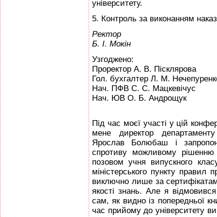
університету.
5. Контроль за виконанням нак
Ректор
Б. І. Мокін
Узгоджено:
Проректор А. В. Пісклярова
Гол. бухгалтер Л. М. Нечепуренк
Нач. ПФВ С. С. Мацкевічус
Нач. ЮВ О. Б. Андрощук
Під час моєї участі у цій конф
мене директор департаменту
Ярослав Болюбаш і запропону
спротиву можливому рішенню 
позовом учня випускного класу
мінiстерського пункту правил 
виключно лише за сертифікатам
якості знань. Але я відмовився 
сам, як видно із попередньої кн
час прийому до університету в