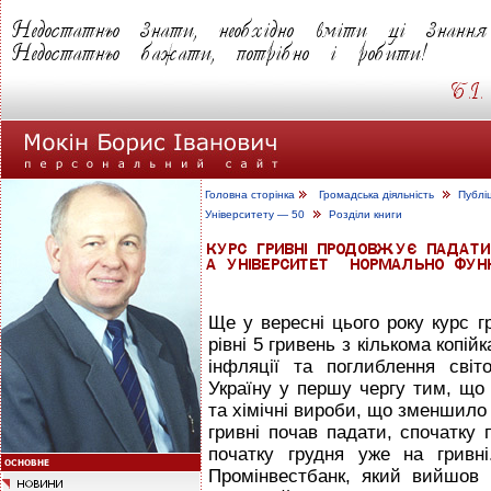
Головна сторінка
Громадська діяльність
Публі
Університету — 50
Розділи книги
Ще у вересні цього року курс г
рівні 5 гривень з кількома копі
інфляції та поглиблення світ
Україну у першу чергу тим, що
та хімічні вироби, що зменшило
гривні почав падати, спочатку п
початку грудня уже на грив
Промінвестбанк, який вийшов