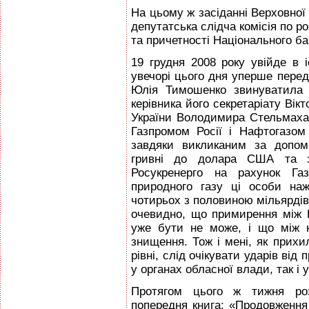
На цьому ж засіданні Верховної
депутатська слідча комісія по р
та причетності Національного ба
19 грудня 2008 року увійде в 
увечорі цього дня уперше перед
Юлія Тимошенко звинуватила 
керівника його секретаріату Вік
України Володимира Стельмаха 
Газпромом Росії і Нафтогазо
завдяки викликаним за допом
гривні до долара США та з
Росукренерго на рахунок Газ
природного газу ці особи наж
чотирьох з половиною мільярдів
очевидно, що примирення між
уже бути не може, і що між 
знищення. Тож і мені, як прих
рівні, слід очікувати ударів від
у органах обласної влади, так і у
Протягом цього ж тижня ро
попередня книга: «Продовження 