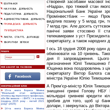
створеній засобами масової інф
«Надра», про тяжкий стан яког
Національний Банк України зр
Промінвестбанк — якщо Пром
виділив позику у 5 млрд грн, 
7 млрд грн. Але досить суттєвою
панічні заяви стосовно її с
телекамерами з уст Президента 
секретаріату, а також народних де
І ось 18 грудня 2008 року один
обмінювати на 10 гривень. Тако
дня її запровадження. Цьог
призначення Юлії Тимошенко Пр
Ющенка вона поздоровлень з цієї
секретаріату Віктор Балога 
міністра України Юлію Тимошенко
А Прем’єр-міністр Юлія Тимоше
знищенні гривні Голову НБУ 
15-та книга Бориса Мокіна
"Фінальний етап вибіркового
мільярдні гривневі кредити кі
літопису від пересічного професора,
або Ми вижили – і ВНТУ, і я в ньому
зробив для того, щоб ці бан
(грудень 2015 року - лютий 2021
року)" (2025)
долари, і звернулась до Віктор
14-та книга Бориса Мокіна