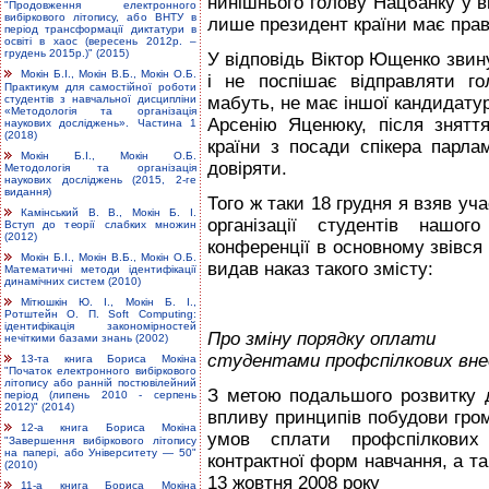
нинішнього голову Нацбанку у ві
"Продовження електронного
вибіркового літопису, або ВНТУ в
лише президент країни має прав
період трансформації диктатури в
освіті в хаос (вересень 2012р. –
грудень 2015р.)" (2015)
У відповідь Віктор Ющенко звину
Мокін Б.І., Мокін В.Б., Мокін О.Б.
і не поспішає відправляти го
Практикум для самостійної роботи
студентів з навчальної дисципліни
мабуть, не має іншої кандидату
«Методологія та організація
Арсенію Яценюку, після знятт
наукових досліджень». Частина 1
(2018)
країни з посади спікера парл
Мокін Б.І., Мокін О.Б.
довіряти.
Методологія та організація
наукових досліджень (2015, 2-ге
видання)
Того ж таки 18 грудня я взяв уча
Камінський В. В., Мокін Б. І.
організації студентів нашог
Вступ до теорії слабких множин
(2012)
конференції в основному звівся 
Мокін Б.І., Мокін В.Б., Мокін О.Б.
видав наказ такого змісту:
Математичні методи ідентифікації
динамічних систем (2010)
Мітюшкін Ю. І., Мокін Б. І.,
Ротштейн О. П. Soft Computing:
ідентифікація закономірностей
Про зміну порядку оплати
нечіткими базами знань (2002)
студентами профспілкових вне
13-та книга Бориса Мокіна
"Початок електронного вибіркового
літопису або ранній постювілейний
З метою подальшого розвитку д
період (липень 2010 - серпень
2012)" (2014)
впливу принципів побудови гром
12-а книга Бориса Мокіна
умов сплати профспілкових
"Завершення вибіркового літопису
на папері, або Університету — 50"
контрактної форм навчання, а та
(2010)
13 жовтня 2008 року
11-а книга Бориса Мокіна