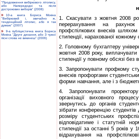
"Продовження вибіркового літопису,
або Напередодні та після
н
дострокових виборів" (2008)
10-а книга Бориса Мокіна
1. Скасувати з жовтня 2008 ро
"Вибірковий і, звичайно ж,
тенденційний літопис, або я так
перерахування на рахунок 
думаю" (2007)
профспілкових внесків шляхом 
9-а публіцистична книга Бориса
Мокіна "Друге дихання, або З чужої
стипендії, нарахованої кожному 
пісні слова не викинеш" (2006)
2. Головному бухгалтеру універ
жовтня 2008 року, виплачуват
стипендії у повному обсязі без 
3. Запропонувати профкому сту
внесків профоргами студентських
форми навчання, але і з бюджет
4. Запропонувати проректору
організації виховного проце
звернутись до органів студен
зібрати конференцію студентів
розміру студентських профс
відповідатиме і статутній но
стипендії за останні 5 років у 1
відрахування на профспілко