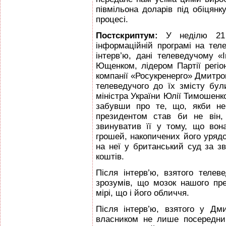
півмільона доларів під обiцян
процесі.
Постскриптум:
У неділю 21 
інформаційній програмі на тел
інтерв’ю, дані телеведучому «
Ющенком, лідером Партії регіо
компанії «Росукренерго» Дмитром
телеведучого до їх змісту бул
міністра України Юлії Тимошенко
забувши про те, що, якби не 
президентом став би не він,
звинуватив її у тому, що во
грошей, накопичених його уряд
на неї у британський суд за з
коштів.
Після інтерв’ю, взятого теле
зрозумів, що мозок нашого пр
мірі, що і його обличчя.
Після інтерв’ю, взятого у Дм
власником не лише посередниць