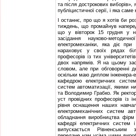
та після дострокових виборів», 
публіцистичної серії, і яка саме
І останнє, про що я хотів би ро
тиждень, що промайнув наперед
що у вівторок 15 грудня у н
засідання науково-методичн
електромеханіки, яка діє при 
нараховує у своїх рядах біл
професорів із тих університетів
двох напрямів. Я на цьому за
словом, але при обговоренні д
оскільки маю диплом інженера-ел
кафедрою електричних систем
систем автоматизації, якими н
та Володимир Грабко. Як ректор
уст провідних професорів із і
рівня оснащення наших навчал
електромеханічних систем авт
обладнання виробництва фірм 
кафедрі електричних систем 
випускається Рівненським з
передане нам усіма цими виро