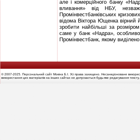
але і комерційного банку «Над
вливання» від НБУ, незваж
Промінвестбанківських кризових
відома Віктора Ющенка вірний
зробити найбільші за розміро
саме у банк «Надра», особливо
Промінвестбанк, якому виділено
© 2007-2025. Персональний сайт Мокіна Б.І. Усі права захищено. Несанкціоноване викорис
використання цих матеріалів на інших сайтах не допускається будь-яке редагування тексту