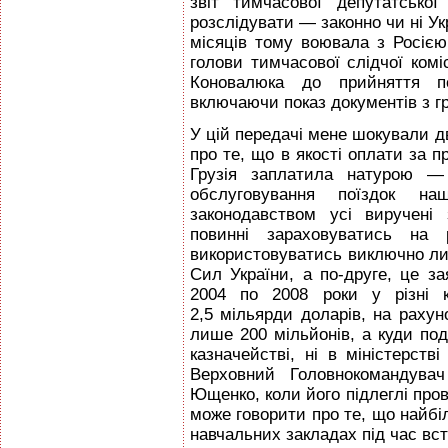
звіт тимчасової депутатської
розслідувати — законно чи ні Укр
місяців тому воювала з Росією.
голови тимчасової слідчої комі
Коновалюка до прийняття по
включаючи показ документів з 
У цій передачі мене шокували д
про те, що в якості оплати за 
Грузія заплатила натурою 
обслуговування поїздок на
законодавством усі виручені
повинні зараховуватись на 
використовуватись виключно л
Сил України, а по-друге, це за
2004 по 2008 роки у різні к
2,5 мільярди доларів, на раху
лише 200 мільйонів, а куди поді
казначействі, ні в міністерст
Верховний Головнокомандува
Ющенко, коли його підлеглі прове
може говорити про те, що найб
навчальних закладах під час вст