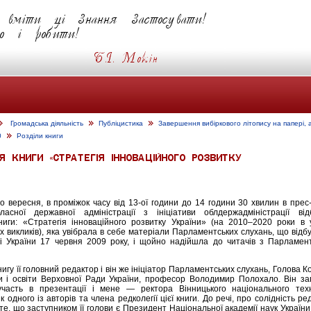
Громадська діяльність
Публіцистика
Завершення вибіркового літопису на папері, 
0
Розділи книги
о вересня, в проміжок часу від 13-ої години до 14 години 30 хвилин в прес
ласної державної адміністрації з ініціативи облдержадміністрації від
ниги: «Стратегія інноваційного розвитку України» (на 2010–2020 роки в 
х викликів), яка увібрала в себе матеріали Парламентських слухань, що відб
і України 17 червня 2009 року, і щойно надійшла до читачів з Парламент
игу її головний редактор і він же ініціатор Парламентських слухань, Голова К
и і освіти Верховної Ради України, професор Володимир Полохало. Він за
участь в презентації і мене — ректора Вінницького національного техн
к одного із авторів та члена редколегії цієї книги. До речі, про солідність ред
 те, що заступником її голови є Президент Національної академії наук Україн