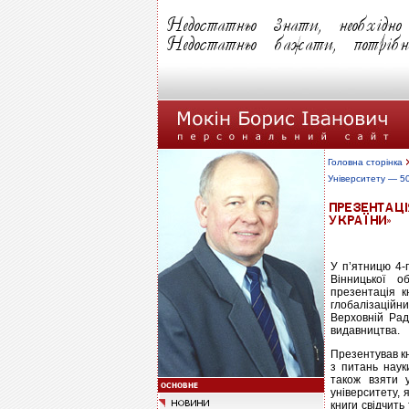
Головна сторінка
Університету — 5
У п’ятницю 4-г
Вінницької об
презентація к
глобалізаційни
Верховній Рад
видавництва.
Презентував кн
з питань наук
також взяти 
університету, я
книги свідчить