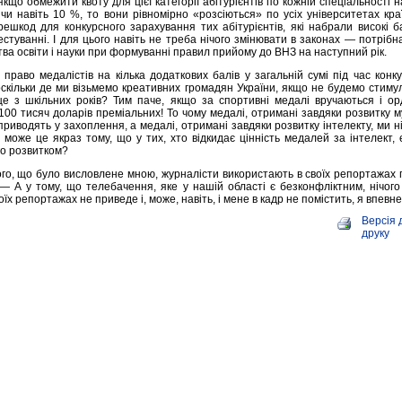
якщо обмежити квоту для цієї категорії абітурієнтів по кожній спеціальності на
чи навіть 10 %, то вони рівномірно «розсіються» по усіх університетах кра
ешкод для конкурсного зарахування тих абітурiєнтів, які набрали високі 
стуванні. І для цього навіть не треба нічого змінювати в законах — потріб
тва освіти і науки при формуванні правил прийому до ВНЗ на наступний рік.
 право медалістів на кілька додаткових балів у загальній сумі під час конк
оскільки де ми візьмемо креативних громадян України, якщо не будемо стим
ще з шкільних років? Тим паче, якщо за спортивні медалі вручаються і ор
 100 тисяч доларів преміальних! То чому медалі, отримані завдяки розвитку м
с приводять у захоплення, а медалі, отримані завдяки розвитку інтелекту, ми ні
може це якраз тому, що у тих, хто відкидає цінність медалей за інтелект, 
го розвитком?
того, що було висловлене мною, журналісти використають в своїх репортажах
— А у тому, що телебачення, яке у нашій області є безконфліктним, нічого
оїх репортажах не приведе і, може, навіть, і мене в кадр не помістить, я впевн
Версія 
друку