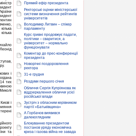
міністр
Прямий ефір президента
езидент
Ректорські оцінки міністерської
України
системи визначення рейтингів
езидент
університетів
лентин
ченко,
Володимир Литвин – спікер
кілька
парламенту
 кілька
Курс гривні продовжує падати,
політики – сваритися, а
університет – нормально
ихайло
функціонувати
Леонід
Коментар до прес-конференції
президента
ступав,
Новорічні поздоровлення
ру.
ректора
кових і
31-е грудня
Богдана
Роздуми першого січня
 14 тих
ловиною
Обличчя Сергія Купріянова як
 Миколі
віддзеркалення обличчя усієї
російської влади
Києві і
Зустріч з обласним керівником
рияння
партії «Батьківщина»
 терені
А Горбачов виявився
далекоглядним
ційного
Блокуванню президентом
проекту
постанов уряду економічна
їни та
криза і газова війна не завада