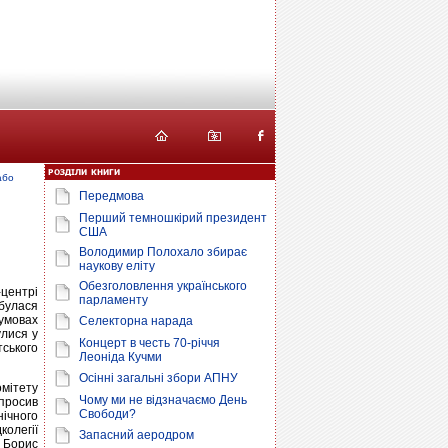
або
Передмова
Перший темношкірий президент
США
Володимир Полохало збирає
наукову еліту
Обезголовлення українського
-центрі
парламенту
булася
умовах
Селекторна нарада
улися у
Концерт в честь 70-річчя
ського
Леоніда Кучми
Осінні загальні збори АПНУ
омітету
Чому ми не відзначаємо День
просив
Свободи?
ічного
колегії
Запасний аеродром
и Борис