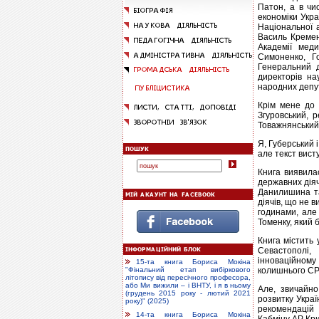
Патон, а в чи
економіки Укра
Національної а
Василь Кремен
Академії мед
Симоненко, Го
Генеральний д
директорів на
народних депут
Крім мене до 
Згуровський, 
Товажнянський
Я, Губерський 
але текст вист
Книга виявилас
державних дія
Данилишина та
діячів, що не 
годинами, але
Томенку, який 
Книга містить 
Севастополі,
інноваційному
15-та книга Бориса Мокіна
колишнього СР
"Фінальний етап вибіркового
літопису від пересічного професора,
або Ми вижили – і ВНТУ, і я в ньому
Але, звичайно
(грудень 2015 року - лютий 2021
розвитку Украї
року)" (2025)
рекомендацій 
14-та книга Бориса Мокіна