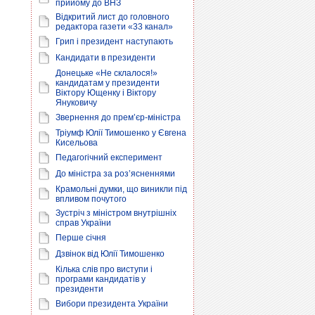
прийому до ВНЗ
Відкритий лист до головного
редактора газети «33 канал»
Грип і президент наступають
Кандидати в президенти
Донецьке «Не склалося!»
кандидатам у президенти
Віктору Ющенку і Віктору
Януковичу
Звернення до прем’єр-міністра
Тріумф Юлії Тимошенко у Євгена
Кисельова
Педагогічний експеримент
До міністра за роз’ясненнями
Крамольні думки, що виникли під
впливом почутого
Зустріч з міністром внутрішніх
справ України
Перше січня
Дзвінок від Юлії Тимошенко
Кілька слів про виступи і
програми кандидатів у
президенти
Вибори президента України