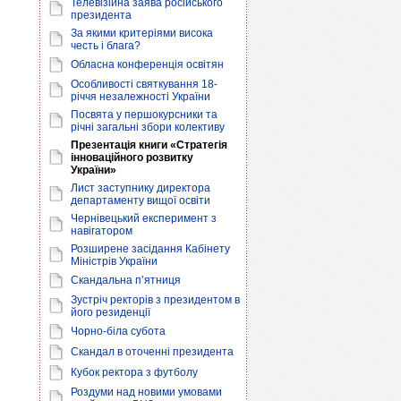
Телевізійна заява російського
президента
За якими критеріями висока
честь і блага?
Обласна конференція освітян
Особливості святкування 18-
річчя незалежності України
Посвята у першокурсники та
річні загальні збори колективу
Презентація книги «Стратегія
інноваційного розвитку
України»
Лист заступнику директора
департаменту вищої освіти
Чернівецький експеримент з
навігатором
Розширене засідання Кабінету
Міністрів України
Скандальна п’ятниця
Зустріч ректорів з президентом в
його резиденції
Чорно-біла субота
Скандал в оточенні президента
Кубок ректора з футболу
Роздуми над новими умовами