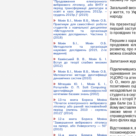
Кабміну АР Кри
"Продовження електронного
вибіркового літопису, або ВНТУ в
Загальний висн
період трансформації диктатури в
освіті в хаос (вересень 2012р. –
у життя, то У
грудень 2015р.)" (2015)
народу.
Мокін Б.І., Мокін В.Б., Мокін О.Б.
На презентації
Практикум для самостійної роботи
студентів з навчальної дисципліни
перший заступн
«Методологія та організація
із провідних т
наукових досліджень». Частина 1
(2018)
Першим з хара
Мокін Б.І., Мокін О.Б.
продовжив кіл
Методологія та організація
розвитку, про 
наукових досліджень (2015, 2-ге
можна ознайом
видання)
Камінський В. В., Мокін Б. І.
Запитання журн
Вступ до теорії слабких множин
(2012)
Підключившис
Мокін Б.І., Мокін В.Б., Мокін О.Б.
оцінювання зна
Математичні методи ідентифікації
УЦОЯО та атест
динамічних систем (2010)
О. О., якого д
Мітюшкін Ю. І., Мокін Б. І.,
позитивних оці
Ротштейн О. П. Soft Computing:
незадовільні оц
ідентифікація закономірностей
нечіткими базами знань (2002)
студента в серт
бала з історії 
13-та книга Бориса Мокіна
два бали (за 1
"Початок електронного вибіркового
літопису або ранній постювілейний
йому виставлен
період (липень 2010 - серпень
зможе мене п
2012)" (2014)
справедливіст
12-а книга Бориса Мокіна
його філіях ві
"Завершення вибіркового літопису
на папері, або Університету — 50"
Відстоював я, 
(2010)
позаконкурсне
11-а книга Бориса Мокіна