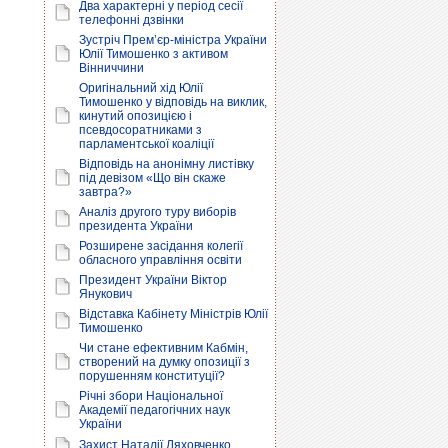
Два характерні у період сесії
телефонні дзвінки
Зустріч Прем’єр-міністра України
Юлії Тимошенко з активом
Вінниччини
Оригінальний хід Юлії
Тимошенко у відповідь на виклик,
кинутий опозицією і
псевдосоратниками з
парламентської коаліції
Відповідь на анонімну листівку
під девізом «Що він скаже
завтра?»
Аналіз другого туру виборів
президента України
Розширене засідання колегії
обласного управління освіти
Президент України Віктор
Янукович
Відставка Кабінету Міністрів Юлії
Тимошенко
Чи стане ефективним Кабмін,
створений на думку опозиції з
порушенням конституції?
Річні збори Національної
Академії педагогічних наук
України
Захист Наталії Ляховченко