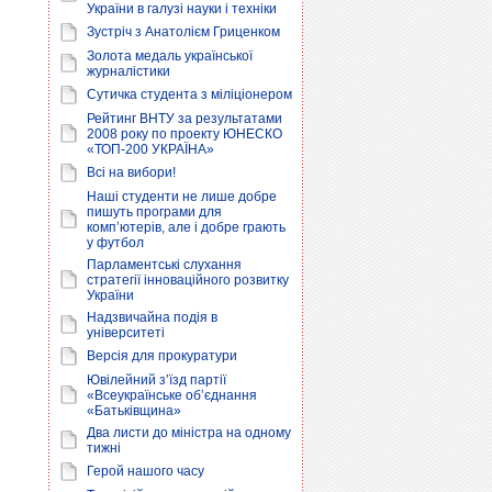
України в галузі науки і техніки
Зустріч з Анатолієм Гриценком
Золота медаль української
журналістики
Сутичка студента з міліціонером
Рейтинг ВНТУ за результатами
2008 року по проекту ЮНЕСКО
«ТОП-200 УКРАЇНА»
Всі на вибори!
Наші студенти не лише добре
пишуть програми для
комп’ютерів, але і добре грають
у футбол
Парламентські слухання
стратегії інноваційного розвитку
України
Надзвичайна подія в
університеті
Версія для прокуратури
Ювілейний з’їзд партії
«Всеукраїнське об’єднання
«Батьківщина»
Два листи до міністра на одному
тижні
Герой нашого часу