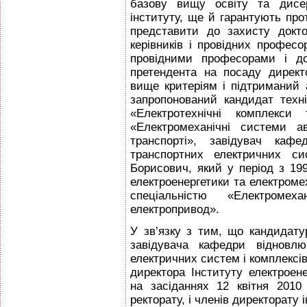
базову вищу освіту та дисер
інституту, ще й гарантують про
представити до захисту докто
керівників і провідних професор
провідними професорами і до
претендента на посаду директ
вище критеріям і підтриманий 
запропонований кандидат техн
«Електротехнічні комплекс
«Електромеханічні системи а
транспорті», завідувач кафе
транспортних електричних си
Борисович, який у період з 199
електроенергетики та електроме
спеціальністю «Електромех
електропривод».
У зв’язку з тим, що кандидату
завідувача кафедри відновлю
електричних систем і комплексів
директора Інституту електроен
на засіданнях 12 квітня 2010
ректорату, і членів директорату і