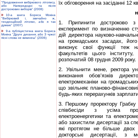
їх обговорення на засіданні 12 к
"Продовження вибіркового літопису,
або Напередодні та після
дострокових виборів" (2008)
н
10-а книга Бориса Мокіна
"Вибірковий і, звичайно ж,
1. Припинити достроково з 
тенденційний літопис, або я так
думаю" (2007)
експеримент по визначенню сту
9-а публіцистична книга Бориса
дій директора науково-навчальн
Мокіна "Друге дихання, або З чужої
пісні слова не викинеш" (2006)
на громадських засадах, його
виконує свої функції теж н
факультетів цього інституту
розпочатий 08 грудня 2009 року.
2. Увільнити мене, ректора ун
виконання обов’язків директ
електромеханіки на громадських
що звільняє планово-фінансовий
будь-яких перерахунків зарплати
3. Першому проректору Грабку 
співбесіди з усіма пров
електроенергетики та електром
або захистили дисертації за сп
які протягом не більше двох 
докторські дисертації, з 