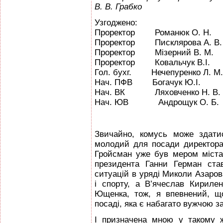
В. В. Грабко
Узгоджено:
Проректор Романюк О. Н.
Проректор Писклярова А. В.
Проректор Мізерний В. М.
Проректор Ковальчук В.І.
Гол. бухг. Нечепуренко Л. М.
Нач. ПФВ Богачук Ю.І.
Нач. ВК Ляховченко Н. В.
Нач. ЮВ Андрощук О. Б.
Звичайно, комусь може здати
молодий для посади директора 
Гройсман уже був мером міста 
президента Ганни Герман ста
ситуацій в уряді Миколи Азаров
і спорту, а В’ячеслав Кириле
Ющенка, тож, я впевнений, щ
посаді, яка є набагато вужчою за 
І призначена мною у такому ж