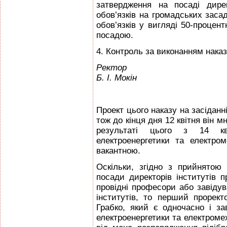
затвердження на посаді дире
обов’язків на громадських заса
обов’язків у вигляді 50-процен
посадою.
4. Контроль за виконанням нака
Ректор
Б. І. Мокін
Проект цього наказу на засіданн
тож до кінця дня 12 квітня він м
результаті цього з 14 кв
електроенергетики та електро
вакантною.
Оскільки, згідно з прийнятою
посади директорів інститутів 
провідні професори або завіду
інститутів, то перший прорек
Грабко, який є одночасно і за
електроенергетики та електроме