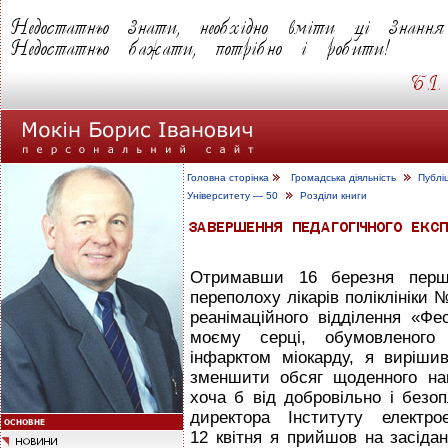
Головна сторінка
Громадська діяльність
Публі
Університету — 50
Розділи книги
Отримавши 16 березня перши
переполоху лікарів поліклініки
реанімаційного відділення «Фе
моєму серці, обумовленого
інфарктом міокарду, я виріши
зменшити обсяг щоденного на
хоча б від добровільно і безо
директора Інституту електро
12 квітня я прийшов на засідан