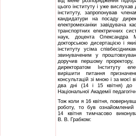
від мене розпорядження підіб
цього інституту і уже вислухав 
інституту, запропонував член
кандидатури на посаду дирек
електромеханіки завідувача к
транспортних електричних сист
наук, доцента Олександра 
докторською дисертацією і як
інституту усіма співбесідни
звинуваченим у проштовхуван
доручив першому проректору,
директоратом Інституту елек
вирішити питання призначен
консультацій зі мною і за моєї в
два дні (14 і 15 квітня) до
Національної Академії педагогічн
Тож коли я 16 квітня, повернув
роботу, то був ознайомлений 
14 квітня тимчасово виконув
В. В. Грабком: