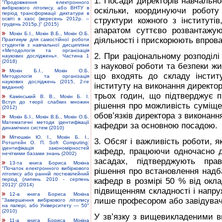
1. Посади директорів навчально-
"Продовження електронного
вибіркового літопису, або ВНТУ в
оскільки, координуючи роботу
період трансформації диктатури в
структури кожного з інститутів
освіті в хаос (вересень 2012р. –
грудень 2015р.)" (2015)
апаратом суттєво розвантажу
Мокін Б.І., Мокін В.Б., Мокін О.Б.
діяльності і прискорюють впров
Практикум для самостійної роботи
студентів з навчальної дисципліни
«Методологія та організація
2. При раціональному розподілі
наукових досліджень». Частина 1
(2018)
з наукової роботи та безпеки жи
Мокін Б.І., Мокін О.Б.
що входять до складу інстит
Методологія та організація
наукових досліджень (2015, 2-ге
інституту на виконання директо
видання)
трьох годин, що підтверджує п
Камінський В. В., Мокін Б. І.
Вступ до теорії слабких множин
рішення про можливість суміще
(2012)
обов’язків директора з виконанн
Мокін Б.І., Мокін В.Б., Мокін О.Б.
Математичні методи ідентифікації
кафедри за основною посадою.
динамічних систем (2010)
Мітюшкін Ю. І., Мокін Б. І.,
3. Обсяг і важливість роботи, 
Ротштейн О. П. Soft Computing:
ідентифікація закономірностей
кафедр, працюючи одночасно д
нечіткими базами знань (2002)
засадах, підтверджують прав
13-та книга Бориса Мокіна
"Початок електронного вибіркового
рішення про встановлення над
літопису або ранній постювілейний
кафедр в розмірі 50 % від окл
період (липень 2010 - серпень
2012)" (2014)
підвищенням складності і напруж
12-а книга Бориса Мокіна
лише професором або завідува
"Завершення вибіркового літопису
на папері, або Університету — 50"
(2010)
У зв’язку з вищевикладеними в
11-а книга Бориса Мокіна