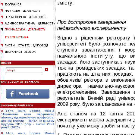
змісту:
Про дострокове завершення
педагогічного експерименту
Згідно з рішенням ректорату 
університеті було розпочато п
ступенів завантаження і коо
навчального інституту, що в
засадах, його заступника з наук
теж на громадських засадах, та д
працюють на штатних посадах. 
обов’язків ректора з виконанн
директора навчально-науково
електромеханіки. Завершення 
результатів Вченій раді універ
2009 року, було заплановане на 
15-та книга Бориса Мокіна
Але станом на 12 квітня 20
"Фінальний етап вибіркового
літопису від пересічного професора,
експеримент можна завершити дос
або Ми вижили – і ВНТУ, і я в ньому
(грудень 2015 року - лютий 2021
початку уже можу зробити насту
року)" (2025)
14-та книга Бориса Мокіна