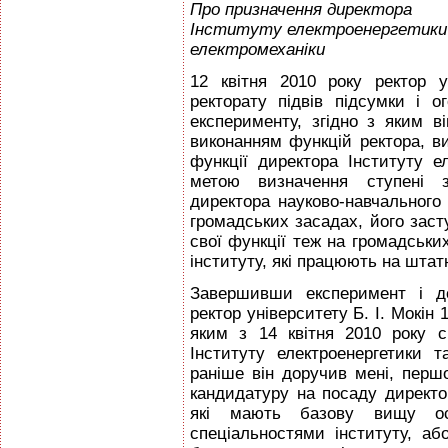
Про призначення директора
Інституту електроенергетики
електромеханіки
12 квітня 2010 року ректор у
ректорату підвів підсумки і о
експерименту, згідно з яким в
виконанням функцій ректора, в
функції директора Інституту е
метою визначення ступені з
директора науково-навчального 
громадських засадах, його заст
свої функції теж на громадських
інституту, які працюють на штат
Завершивши експеримент і до
ректор університету Б. І. Мокін 
яким з 14 квітня 2010 року 
Інституту електроенергетики 
раніше він доручив мені, першо
кандидатуру на посаду директор
які мають базову вищу ос
спеціальностями інституту, аб