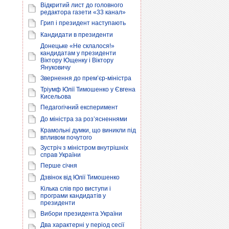
Відкритий лист до головного
редактора газети «33 канал»
Грип і президент наступають
Кандидати в президенти
Донецьке «Не склалося!»
кандидатам у президенти
Віктору Ющенку і Віктору
Януковичу
Звернення до прем’єр-міністра
Тріумф Юлії Тимошенко у Євгена
Кисельова
Педагогічний експеримент
До міністра за роз’ясненнями
Крамольні думки, що виникли під
впливом почутого
Зустріч з міністром внутрішніх
справ України
Перше січня
Дзвінок від Юлії Тимошенко
Кілька слів про виступи і
програми кандидатів у
президенти
Вибори президента України
Два характерні у період сесії