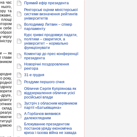
 на час
Прямий ефір президента
 нього,
Ректорські оцінки міністерської
ору та
системи визначення рейтингів
ржавні,
університетів
з площі
іктором
Володимир Литвин – спікер
н себе
парламенту
образі
Курс гривні продовжує падати,
у чергу
політики – сваритися, а
іністру
університет – нормально
функціонувати
ви — як
Коментар до прес-конференції
т глави
президента
івником
Новорічні поздоровлення
ректора
ародне
31-е грудня
о року,
Роздуми першого січня
родної
 одразу
Обличчя Сергія Купріянова як
оворити
віддзеркалення обличчя усієї
-друге,
російської влади
ріанту
Зустріч з обласним керівником
гічних
партії «Батьківщина»
 склад
зреагує
А Горбачов виявився
е маючи
далекоглядним
титуції
Блокуванню президентом
думкою
постанов уряду економічна
криза і газова війна не завада