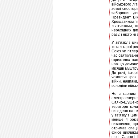
До речі, нещо
військового лі
землі спостер
заборонив дем
Президент Ві
Хрещатиком під
льотчиками, 
необхідних дл
разу, і ніхто ні
У зв’язку з ци
тоталітарні ре
Союз чи гітлер
час святкуванн
скрижалях нап
навiщо демонст
місяців муштру
До речі, істор
чеканячи крок 
війни, навпаки
володіли війсь
Не з гарним н
електроенергет
Саяно-Шушенс
території кол
виведено на пл
у зв’язку з ци
менше 4 років
виключено, що
отримав спецi
Єнісеї виклика
що і Саяно-Шу