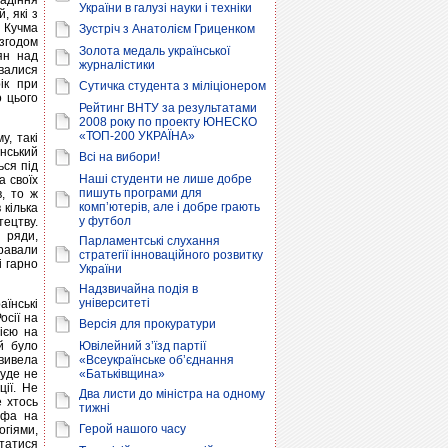
адіння
України в галузі науки і техніки
, які з
д Кучма
Зустріч з Анатолієм Гриценком
згодом
Золота медаль української
ян над
журналістики
увалися
ік при
Сутичка студента з міліціонером
о цього
Рейтинг ВНТУ за результатами
2008 року по проекту ЮНЕСКО
«ТОП-200 УКРАЇНА»
у, такі
янський
Всі на вибори!
ься під
Наші студенти не лише добре
а своїх
пишуть програми для
, то ж
комп’ютерів, але і добре грають
 кілька
у футбол
тецтву.
и ряди,
Парламентські слухання
гравали
стратегії інноваційного розвитку
і гарно
України
Надзвичайна подія в
університеті
їнські
осії на
Версія для прокуратури
ією на
й було
Ювілейний з’їзд партії
 вивела
«Всеукраїнське об’єднання
буде не
«Батьківщина»
ії. Не
Два листи до міністра на одному
е хтось
тижні
офа на
Герой нашого часу
огіями,
татися