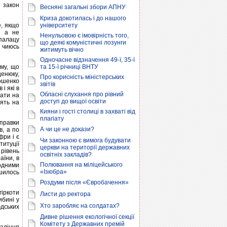
 закон
Весняні загальні збори АПНУ
Криза докотилась і до нашого
е, якщо
університету
, а не
Ненульовою є імовірність того,
палацу
що деякі комуністичні лозунги
и чиюсь
житимуть вічно
Одночасне відзначення 49-ї, 35-ї
му, що
та 15-ї річниці ВНТУ
ценюку,
Про корисність міністерських
мошенко
звітів
і які в
Обласні слухання про рівний
вати на
доступ до вищої освіти
оять на
Кияни і гості столиці в захваті від
плагіату
правки
А чи це не докази?
в, а по
фри і є
Чи законною є вимога будувати
титуції
церкви на території державних
рівень
освітніх закладів?
аїни, в
Полювання на міліцейського
родними
«Ізюбра»
шилось
Роздуми після «Євробачення»
гіркоти
Листи до ректора
ибині у
Хто заробляє на солдатах?
юдських
Дивне рішення екологічної секції
Комітету з Державних премій