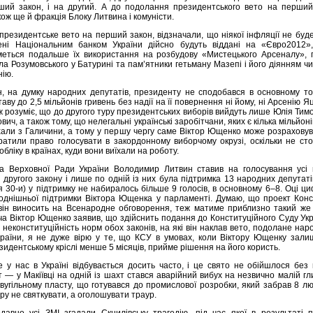
ший закон, і на другий. А до подолання президентського вето на перший
ож ще й фракція Блоку Литвина і комуністи.
 президентське вето на перший закон, відзначали, що ніякої інфляції не буд
лені Національним банком України дійсно будуть віддані на «Євро2012»
еться подальше їх використання на розбудову «Мистецького Арсеналу», 
а Розумовського у Батурині та пам’ятники гетьману Мазепі і його діянням ч
нію.
н, на думку народних депутатів, президенту не сподобався в основному то
аву до 2,5 мільйонів гривень без надії на її повернення ні йому, ні Арсенію Я
еж розуміє, що до другого туру президентських виборів вийдуть лише Юлія Ти
вич, а також тому, що нелегальні українські заробітчани, яких є кілька мільйонів 
хали з Галичини, а тому у першу чергу саме Віктор Ющенко може розрахову
втратили право голосувати в закордонному виборчому окрузі, оскільки не ст
бліку в країнах, куди вони виїхали на роботу.
ва Верховної Ради України Володимир Литвин ставив на голосування усі 
другого закону і лише по одній із них була підтримка 13 народних депутаті
ля 30-и) у підтримку не набиралось більше 9 голосів, в основному 6–8. Оці ци
годнішньої підтримки Віктора Ющенка у парламенті. Думаю, що проект Конс
 він виносить на Всенародне обговорення, теж матиме приблизно такий же 
оча Віктор Ющенко заявив, що здійснить подання до Конституційного Суду Укр
 неконституційність норм обох законів, на які він наклав вето, подолане на
раїни, я не дуже вірю у те, що КСУ в умовах, коли Віктору Ющенку зали
езидентському кріслі менше 5 місяців, прийме рішення на його користь.
е у нас в Україні відбувається досить часто, і це свято не обійшлося без 
 — у Макіївці на одній із шахт стався аварійний вибух на незвично малій гл
 вугільному пласту, що готувався до промислової розробки, який забрав 8 л
ору не святкувати, а оголошувати траур.