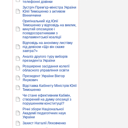
телефонні дзвінки
Зустріч Прем’єр-міністра України
Юлії Тимошенко з активом
Вінниччини
Оригінальний хід Юлії
Тимошенко у відповідь на виклик,
кинутий опозицією і
псевдосоратниками з
парламентської коаліції
Відповідь на анонімну листівку
під девізом «Що він скаже
завтра?»
Аналіз другого туру виборів
президента України
Розширене засідання колегії
обласного управління освіти
Президент України Віктор
Янукович
Відставка Кабінету Міністрів Юлії
Тимошенко
Чи стане ефективним Кабмін,
створений на думку опозиції з
порушенням конституції?
Річні збори Національної
Академії педагогічних наук
України
Захист Наталії Ляховченко