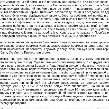
ртаментах та на тій землі, які їй належать, або особисто, або як посадовцю
дових обов’язків. І, як на мене, то у Софійському соборі, або на площі біля
влаштовувати особистий прийом лише дві особи — настоятель цього соб
нської православної церкви Київського патріархату. Усі інші посадовці, як де
і, можуть бути лише відвідувачами цього собору та особами, які прийшли 
його зовнішньою красою. І особистий прийом високих гостей, здійснений В
ощі біля Софійського собору, наштовхує на думку, що, цілком можливо, ві
адовцем найвищого рангу в державі, а християнським Месією, який в його 
Українську землю після отруєння. Але в такому разі він повинен був би у перш
х нас кількома хлібами, як це зробив Ісус Христос, а не заважати Прем’єр-м
 виводити державу з фінансової і економічної кризи, що вразила світ.
вістю нинішнього святкування були акценти президентської святкової промо
 це була не стільки промова глави держави, скільки промова кандидата на пос
 який намагається переконати слухачів у тому, яким він був успішним кер
банку України та Прем’єр-міністром.
ливістю святкування стало оголошення Віктором Ющенком Указу про Всен
го варіанту Конституції України, яке необхідно завершити до 1-го грудня цьог
орів нового президента Верховна Рада України змушена була під тиском на
увати саме за такий варіант конституції. Від почутого у мене в голові виникли
ь — ну, по-перше, навіщо змінювати Конституцію похапцем і чи не краще обг
питання уже після січневих президентських виборів у спокійній атмосфері? По
впевненість, що Всенародне обговорення забезпечить підтримку його ва
України, адже нинішній рейтинг діючого президента, за даними соціоло
 дотягує уже і до 3 %? А по-третє, звідки така впевненість, що нинішній
 України, в якому президента підтримують не більше 10 народних депутатів, 
тримку і віддасть 300 голосів за конституційний проект Віктора Ющенка? А н
і питання, доводиться припускати, що запуск Всенародного обговорення Конс
 передвиборчою піар-кампанією Віктора Ющенка, який ще не розпрощався з 
тись у президенти.