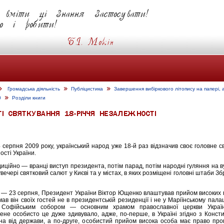
Громадська діяльність
Публіцистика
Завершення вибіркового літопису на папері, 
0
Розділи книги
 серпня 2009 року, український народ уже 18-й раз відзначив своє головне 
сті України.
иційно — вранці виступ президента, потім парад, потім народні гуляння на 
 увечері святковий салют у Києві та у містах, в яких розміщені головні штаби З
 — 23 серпня, Президент України Віктор Ющенко влаштував прийом високих 
в він своїх гостей не в президентській резиденції і не у Маріїнському палац
Софійським собором — основним храмом православної церкви Україн
Мене особисто це дуже здивувало, адже, по-перше, в Україні згідно з Конст
ена від держави, а по-друге, особистий прийом висока особа має право пр