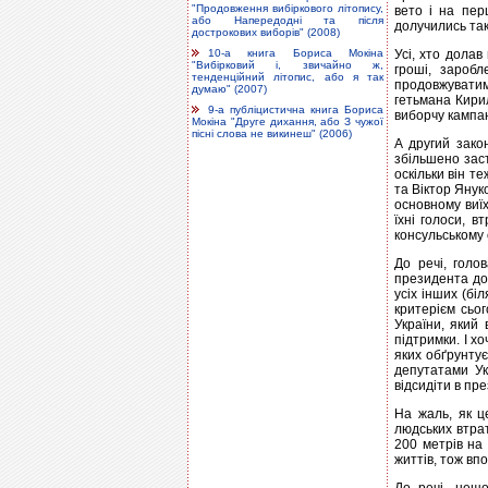
"Продовження вибіркового літопису,
вето і на пер
або Напередодні та після
долучились так
дострокових виборів" (2008)
10-а книга Бориса Мокіна
Усі, хто долав
"Вибірковий і, звичайно ж,
гроші, зароб
тенденційний літопис, або я так
продовжуватим
думаю" (2007)
гетьмана Кирил
9-а публіцистична книга Бориса
виборчу кампа
Мокіна "Друге дихання, або З чужої
пісні слова не викинеш" (2006)
А другий зако
збільшено заст
оскільки він т
та Віктор Януко
основному виї
їхні голоси, 
консульському о
До речі, голо
президента до 
усіх інших (бі
критерієм сьо
України, який
підтримки. І х
яких обґрунтує
депутатами Ук
відсидіти в пр
На жаль, як ц
людських втрат
200 метрів на
життів, тож вп