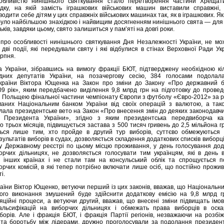
обливістю нинішнього святкування стало перетворення частини Хрещат
дку, на якій замість іграшкових військових машин виставили справжні,
одити себе дітям у цих справжніх військових машинах так, як в іграшкових. Як
 було найбільшою знахідкою і найвищим досягненням нинішнього свята — для 
тьків, завдяки цьому, свято залишиться у пам’яті на довгі роки.
 про особливості нинішнього святкування Дня Незалежності України, не мо
 дві події, які передували святу і які відбулися в стінах Верховної Ради Ук
ерпня.
 України, зібравшись на вимогу фракції БЮТ, підтверджену необхідною кіл
одних депутатів України, на позачергову сесію, 384 голосами подолал
країни Віктора Ющенка на Закон про зміни до Закону «Про державний 
09 рік», яким передбачено виділення 9,8 млрд грн на підготовку до прове
 з Польщею фінальної частини чемпіонату Європи з футболу «Євро-2012» за 
маних Національним банком України від своїх операцій з валютою, а так
лала президентське вето на Закон «Про внесення змін до деяких законодавчи
 Президента України», згідно з яким президентська передвиборча ка
о трьох місяців, підвищується застава з 500 тисяч гривень до 2,5 мільйона г
ться лише тим, хто пройде в другий тур виборів, суттєво обмежуються 
ультатів виборів в судах, дозволяється складення додаткових списків виборці
у Державному реєстрі по цьому місцю проживання, у день голосування дод
рчих дільницях, не дозволяється голосувати тим українцям, які в день в
 інших країнах і не стали там на консульський облік та спрощується п
орчих комісій, в які тепер потрібно включати лише осіб, що постійно прожи
і.
аїни Віктор Ющенко, ветуючи перший із цих законів, вважав, що Національн
ого виконання змушений буде здійснити додаткову емiсію на 9,8 млрд г
яційні процеси, а ветуючи другий, вважав, що внесені зміни підвищать імов
альсифікацій на виборчих дільницях і обмежать права виборців в оска
борів. Але і фракція БЮТ, і фракція Партії регіонів, незважаючи на розбіж
та боротьбу між лідерами, дружно проголосували за подолання президент