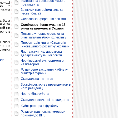
Телевізійна заява російського
 молоді
президента
ьку ГЕС
За якими критеріями висока
 якістю
честь і блага?
Обласна конференція освітян
ка була
нію та
Особливості святкування 18-
 той же
річчя незалежності України
верне в
Посвята у першокурсники та
річні загальні збори колективу
і своїх
Презентація книги «Стратегія
у нас в
інноваційного розвитку України»
готових
Лист заступнику директора
департаменту вищої освіти
для
Чернівецький експеримент з
навігатором
Розширене засідання Кабінету
Міністрів України
Скандальна п’ятниця
Зустріч ректорів з президентом в
його резиденції
Чорно-біла субота
Скандал в оточенні президента
Кубок ректора з футболу
Роздуми над новими умовами
прийому до ВНЗ