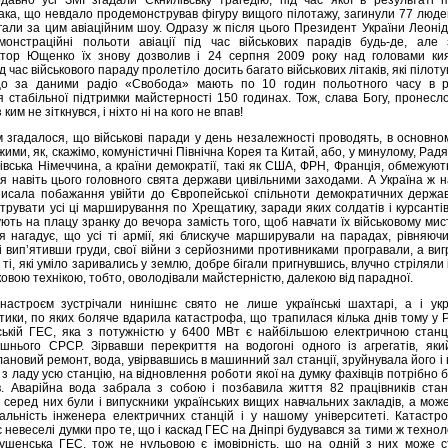
давно усі ЗМІ згадали Скнилівську трагедію, під час якої в результаті п
така, що невдало продемонстрував фігуру вищого пілотажу, загинули 77 людей
ігали за цим авіаційним шоу. Одразу ж після цього Президент України Леоні
онстраційні польоти авіації під час військових парадів будь-де, але 
ктор Ющенко їх знову дозволив і 24 серпня 2009 року над головами ки
 час військового параду пролетіло досить багато військових літаків, які пілот
що за даними радіо «Свобода» мають по 10 годин польотного часу в р
я стабільної підтримки майстерності 150 годинах. Тож, слава Богу, пронесл
 з ким не зіткнувся, і ніхто ні на кого не впав!
м згадалося, що військові паради у день незалежності проводять, в основном
жими, як, скажімо, комуністичні Північна Корея та Китай, або, у минулому, Рад
івська Німеччина, а країни демократії, такі як США, ФРН, Франція, обмежуют
я навіть цього головного свята держави цивільними заходами. А Україна ж н
исала побажання увійти до Європейської спільноти демократичних держав
рувати усі ці марширування по Хрещатику, заради яких солдатів і курсантів
ють на плацу зранку до вечора замість того, щоб навчати їх військовому мис
ія нагадує, що усі ті армії, які блискуче марширували на парадах, рівняюч
і вип’ятивши груди, свої війни з серйозними противниками програвали, а ви
, ті, які уміло заривались у землю, добре бігали пригнувшись, влучно стріляли 
ковою технікою, тобто, оволодівали майстерністю, далекою від парадної.
астроєм зустрічали нинішнє свято не лише українські шахтарі, а і укра
ики, по яких боляче вдарила катастрофа, що трапилася кілька днів тому у Р
ькій ГЕС, яка з потужністю у 6400 МВт є найбільшою електричною станц
ишнього СРСР. Зірвавши перекриття на водогоні одного із агрегатів, яки
ановий ремонт, вода, увірвавшись в машинний зал станції, зруйнувала його і
м з ладу усю станцію, на відновлення роботи якої на думку фахівців потрібно 
. Аварійна вода забрала з собою і позбавила життя 82 працівників станц
 серед них були і випускники українських вищих навчальних закладів, а мож
альність інженера електричних станцій і у нашому університеті. Катастр
є невеселі думки про те, що і каскад ГЕС на Дніпрі будувався за тими ж технол
шенська ГЕС, тож не нульовою є імовірність, що на одній з них може с