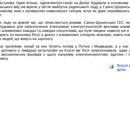
тастрофа. Одне втішає, гідроелектростанції на Дніпрі будували в основному
ського віку, які вірили у світле майбутнє радянського ладу, а Саяно-Шушенс
новному зеки з промерзлих навколишніх таборів, котрі не дуже переймались
т.
д з ладу на довгий час, що обчислюється роками, Саяно-Шушенської ГЕС, я
будована для забезпечення електрикою електротехнологій виплавки алюмі
а алюмінієвих заводах та заводах спецсплавів, що були зведені навколо неї в
арить по економіці Росії, а декого з алюмінієвих олігархів, можливо, навіть по
 людей, що живуть на зарплату.
ькі проблеми, нехай за них болить голова у Путіна і Медведєва, а у нас 
 допомогу у ліквідації катастрофи на Єнісеї ми Росії запропонували, адже 
о висококласних фахівців з цього напрямку електроенергетики, здатних і 
могу.
Версія 
друку