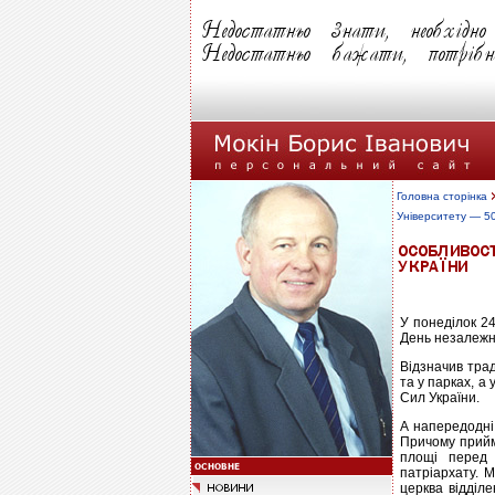
Головна сторінка
Університету — 5
У понеділок 24
День незалежно
Відзначив трад
та у парках, а
Сил України.
А напередодні
Причому прийма
площі перед 
патріархату. 
церква відділ