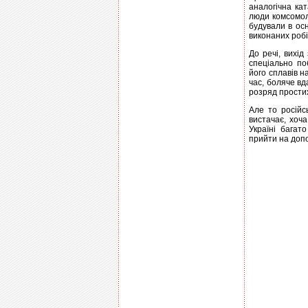
аналогічна ка
люди комсомоль
будували в ос
виконаних робі
До речі, вихі
спеціально по
його сплавів н
час, боляче вд
розряд простих
Але то російс
вистачає, хоча
Україні багат
прийти на допо