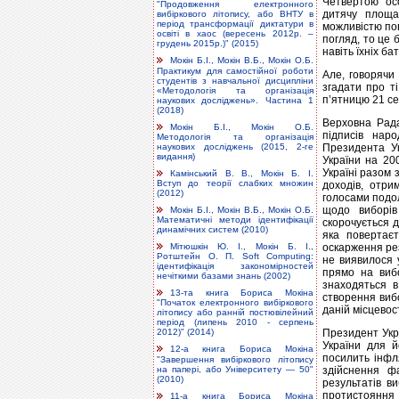
Четвертою ос
"Продовження електронного
дитячу площа
вибіркового літопису, або ВНТУ в
період трансформації диктатури в
можливістю пов
освіті в хаос (вересень 2012р. –
погляд, то це
грудень 2015р.)" (2015)
навіть їхніх ба
Мокін Б.І., Мокін В.Б., Мокін О.Б.
Практикум для самостійної роботи
Але, говорячи
студентів з навчальної дисципліни
згадати про ті
«Методологія та організація
п’ятницю 21 с
наукових досліджень». Частина 1
(2018)
Верховна Рада
Мокін Б.І., Мокін О.Б.
підписів нар
Методологія та організація
наукових досліджень (2015, 2-ге
Президента У
видання)
України на 20
Україні разом
Камінський В. В., Мокін Б. І.
Вступ до теорії слабких множин
доходів, отри
(2012)
голосами подо
щодо виборів
Мокін Б.І., Мокін В.Б., Мокін О.Б.
Математичні методи ідентифікації
скорочується д
динамічних систем (2010)
яка повертає
оскарження рез
Мітюшкін Ю. І., Мокін Б. І.,
Ротштейн О. П. Soft Computing:
не виявилося 
ідентифікація закономірностей
прямо на вибо
нечіткими базами знань (2002)
знаходяться в
13-та книга Бориса Мокіна
створення виб
"Початок електронного вибіркового
даній місцевост
літопису або ранній постювілейний
період (липень 2010 - серпень
Президент Укр
2012)" (2014)
України для й
12-а книга Бориса Мокіна
посилить інфл
"Завершення вибіркового літопису
на папері, або Університету — 50"
здійснення ф
(2010)
результатів ви
протистояння 
11-а книга Бориса Мокіна