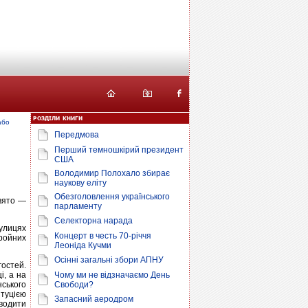
або
Передмова
Перший темношкірий президент
США
Володимир Полохало збирає
наукову еліту
Обезголовлення українського
свято —
парламенту
Селекторна нарада
вулицях
Концерт в честь 70-річчя
бройних
Леоніда Кучми
Осінні загальні збори АПНУ
гостей.
і, а на
Чому ми не відзначаємо День
ського
Свободи?
итуцією
Запасний аеродром
оводити