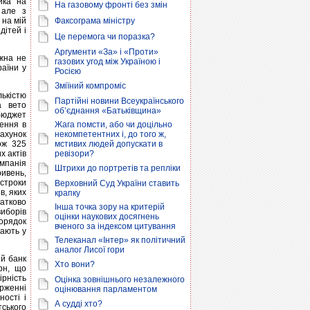
ика на
На газовому фронті без змін
 але з
 на мій
Факсограма міністру
дітей і
Це перемога чи поразка?
Аргументи «За» і «Проти»
жна не
газових угод між Україною і
раїни у
Росією
Зміїний компроміс
ькістю
Партійні новини Всеукраїнського
а вето
об’єднання «Батьківщина»
бюджет
дення в
Жага помсти, або чи доцільно
рахунок
некомпетентних і, до того ж,
ож 325
мстивих людей допускати в
х актів
ревізори?
мпанія
Штрихи до портретів та репліки
ривень,
строки
Верховний Суд України ставить
в, яких
крапку
атково
Інша точка зору на критерій
иборів
оцінки наукових досягнень
орядок
вченого за індексом цитування
вають у
Телеканал «Інтер» як політичний
аналог Лисої гори
ий банк
Хто вони?
рн, що
ірність
Оцінка зовнішнього незалежного
рженні
оцінювання парламентом
ності і
А судді хто?
ського