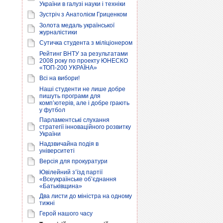
України в галузі науки і техніки
Зустріч з Анатолієм Гриценком
Золота медаль української
журналістики
Сутичка студента з міліціонером
Рейтинг ВНТУ за результатами
2008 року по проекту ЮНЕСКО
«ТОП-200 УКРАЇНА»
Всі на вибори!
Наші студенти не лише добре
пишуть програми для
комп’ютерів, але і добре грають
у футбол
Парламентські слухання
стратегії інноваційного розвитку
України
Надзвичайна подія в
університеті
Версія для прокуратури
Ювілейний з’їзд партії
«Всеукраїнське об’єднання
«Батьківщина»
Два листи до міністра на одному
тижні
Герой нашого часу