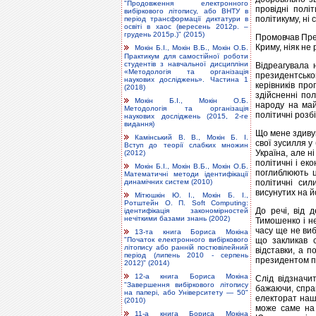
"Продовження електронного
провідні полі
вибіркового літопису, або ВНТУ в
політикуму, ні 
період трансформації диктатури в
освіті в хаос (вересень 2012р. –
грудень 2015р.)" (2015)
Промовчав През
Криму, ніяк не
Мокін Б.І., Мокін В.Б., Мокін О.Б.
Практикум для самостійної роботи
студентів з навчальної дисципліни
Відреагувала 
«Методологія та організація
президентсько
наукових досліджень». Частина 1
керівників пр
(2018)
здійсненні пол
Мокін Б.І., Мокін О.Б.
народу на май
Методологія та організація
політичні розб
наукових досліджень (2015, 2-ге
видання)
Що мене здивув
Камінський В. В., Мокін Б. І.
свої зусилля у
Вступ до теорії слабких множин
Україна, але ні
(2012)
політичні і ек
Мокін Б.І., Мокін В.Б., Мокін О.Б.
поглиблюють ц
Математичні методи ідентифікації
політичні сил
динамічних систем (2010)
висунутих на й
Мітюшкін Ю. І., Мокін Б. І.,
Ротштейн О. П. Soft Computing:
До речі, від 
ідентифікація закономірностей
нечіткими базами знань (2002)
Тимошенко і н
часу ще не виб
13-та книга Бориса Мокіна
що закликав с
"Початок електронного вибіркового
літопису або ранній постювілейний
відставки, а п
період (липень 2010 - серпень
президентом п
2012)" (2014)
12-а книга Бориса Мокіна
Слід відзнач
"Завершення вибіркового літопису
бажаючи, спра
на папері, або Університету — 50"
електорат наш
(2010)
може саме на 
11-а книга Бориса Мокіна