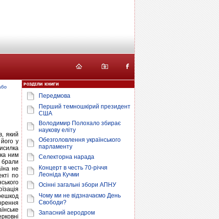
або
Передмова
Перший темношкірий президент
США
Володимир Полохало збирає
наукову еліту
в, який
Обезголовлення українського
його у
парламенту
висилка
мка ним
Селекторна нарада
у брали
Концерт в честь 70-річчя
аїна не
Леоніда Кучми
екті по
нського
Осінні загальні збори АПНУ
оїзація
Чому ми не відзначаємо День
ерешкод
Свободи?
орення
їнське
Запасний аеродром
рковні