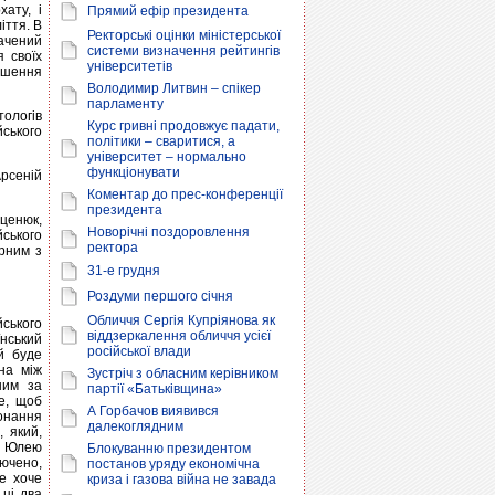
хату, і
Прямий ефір президента
іття. В
Ректорські оцінки міністерської
начений
системи визначення рейтингів
я своїх
університетів
ношення
Володимир Литвин – спікер
парламенту
тологів
Курс гривні продовжує падати,
йського
політики – сваритися, а
університет – нормально
функціонувати
Арсеній
Коментар до прес-конференції
президента
ценюк,
Новорічні поздоровлення
йського
ректора
арним з
31-е грудня
Роздуми першого січня
Обличчя Сергія Купріянова як
йського
віддзеркалення обличчя усієї
нський
російської влади
й буде
на між
Зустріч з обласним керівником
ним за
партії «Батьківщина»
е, щоб
А Горбачов виявився
онання
далекоглядним
, який,
з Юлею
Блокуванню президентом
лючено,
постанов уряду економічна
е хоче
криза і газова війна не завада
 ці два