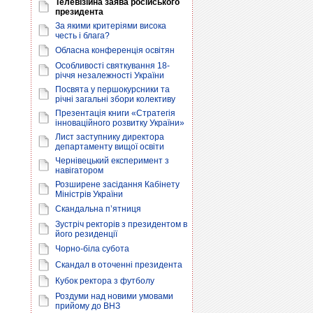
Телевізійна заява російського
президента
За якими критеріями висока
честь і блага?
Обласна конференція освітян
Особливості святкування 18-
річчя незалежності України
Посвята у першокурсники та
річні загальні збори колективу
Презентація книги «Стратегія
інноваційного розвитку України»
Лист заступнику директора
департаменту вищої освіти
Чернівецький експеримент з
навігатором
Розширене засідання Кабінету
Міністрів України
Скандальна п’ятниця
Зустріч ректорів з президентом в
його резиденції
Чорно-біла субота
Скандал в оточенні президента
Кубок ректора з футболу
Роздуми над новими умовами
прийому до ВНЗ