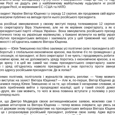
тики Росії не дадуть уже у найближчому майбутньому нудьгувати ні росій
сусідам Росії, ні керівникам ЄС і США та НАТО.
идент України Віктор Ющенко і у середу 12 серпня, він продовжив свій відпо
 реагуючи публічно на випади проти нього російського президента.
на російські звинувачення у своєму виступі перед телекамерою 12 серпня
го секретаріату Віра Ульянченко, але не як керівник секретаріату, а як 
опрезидентської партії «Наша Україна». Вона звинуватила російського прези
ітичного тиску на українське керівництво, у бажанні вплинути на вибір украї
бутніх президентських виборах і закликала усіх у цей тривожний час забу
іжності і об’єднатись навколо Віктора Ющенка.
ало — Юлія Тимошенко постійно закликає усі політичні сили і президента об
 боротьбі з глобальною економічною кризою, яка боляче б’є по громадянах і 
 опозиція, ні президент, ні його секретаріат її не чують і продовжують робити 
ономічні кроки, які не допомагають уряду боротись з економічною кризою, а н
ю кризу. І в цей же самий час глава президентського секретаріату заклик
и і уряд об’єднатись навколо президента в знак протесту проти звинув
ого адресу російським президентом. Де ж логіка?
деяких політиків, політологів і журналістів звучать репліки: — Чому мовчи
е виступає на захист Віктора Ющенка? — Але ж, по-перше, Віктор Ющенко д
ачився перед Юлею Тимошенко ні за те, що обзивав її негарними словами, ні
воїх прибічників вийти з проурядової коаліції, щоб у такий спосіб домог
о-друге, він сам мовчить, то чого ж вона повинна вступати у полеміку з рос
оперед нього.
ити, що Дмитро Медведєв своєю антиющенківською заявою, можливо сам т
цював агітатором за Віктора Ющенка — тепер можна очікувати, що увесь за
ої держави знову підтримуватиме на президентських виборах Віктора Ющенк
це і розраховував російський президент, роблячи свою заяву. Адже відто