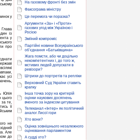
На газовому фронті без змін
ському
Факсограма міністру
чинок у
Це перемога чи поразка?
Аргументи «За» і «Проти»
газових угод між Україною і
 Глава
Росією
один із
дента у
Зміїний компроміс
нського
Партійні новини Всеукраїнського
ти про
об’єднання «Батьківщина»
Жага помсти, або чи доцільно
’єднати
некомпетентних і, до того ж,
державі
мстивих людей допускати в
всілякі
ревізори?
авпаки,
Штрихи до портретів та репліки
ає усі
ачень,
Верховний Суд України ставить
крапку
ть Юлія
Інша точка зору на критерій
о цього
оцінки наукових досягнень
 за те,
вченого за індексом цитування
тись її
Телеканал «Інтер» як політичний
ійським
аналог Лисої гори
Хто вони?
ого не
Оцінка зовнішнього незалежного
хідний
оцінювання парламентом
а. Але
ком до
А судді хто?