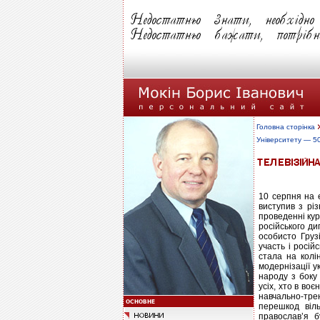
Головна сторінка
Університету — 5
10 серпня на 
виступив з рі
проведенні кур
російського ди
особисто Грузі
участь і росій
стала на колі
модернізації у
народу з боку
усіх, хто в во
навчально-тре
перешкод віл
православ’я б