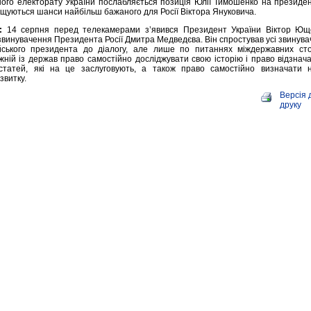
ого електорату України послабляється позиція Юлії Тимошенко на президен
ищуються шанси найбільш бажаного для Росії Віктора Януковича.
:
14 серпня перед телекамерами з’явився Президент України Віктор Ющ
звинувачення Президента Росії Дмитра Медведєва. Він спростував усі звинува
йського президента до діалогу, але лише по питаннях міждержавних стос
ній із держав право самостійно досліджувати свою історію і право відзнач
остатей, які на це заслуговують, а також право самостійно визначати 
звитку.
Версія 
друку