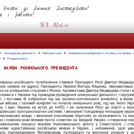
Громадська діяльність
Публіцистика
Завершення вибіркового літопису на папері, 
0
Розділи книги
екранах російського телебачення з’явився Президент Росії Дмитро Медведє
зкою заявою на адресу Президента України Віктора Ющенка, звинувативши 
су на погіршення стосунків з Росією. Аргументами Дмитра Медведєва стали і 
пломата з України під приводом проведення шпигунської діяльності, і підтри
ї, і поставка їй озброєння під час грузино-осетинського конфлікту, в яком
ські війська, і газовий конфлікт на початку нинішнього року, під час якого Укр
на, і курс України на вступ до НАТО, і не залучення Росії до участі у про
країнської газотранспортної системи, і визнання Голодомору геноцидом украї
 московської влади, і визнання учасниками боротьби за незалежність та гер
єнні і повоєнні роки воював проти «совєтів» на Західній Україні, і створення п
нувальному процесу моряків Чорноморського флоту у Севастополі, і ств
ьному користуванню російською мовою в Україні, і небажання, щоб укра
уло підпорядковане Московському патріархату та внесення розколу у це