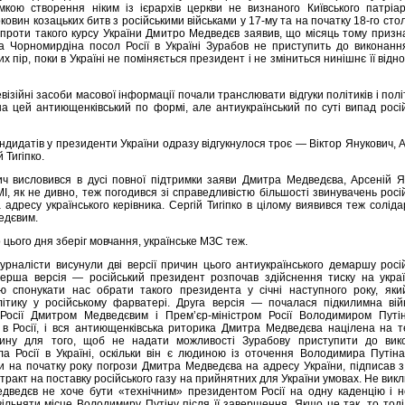
мкою створення ніким із ієрархів церкви не визнаного Київського патріар
ковин козацьких битв з російськими військами у 17-му та на початку 18-го стол
 проти такого курсу України Дмитро Медведєв заявив, що місяць тому приз
ра Чорномирдіна посол Росії в Україні Зурабов не приступить до виконанн
тих пір, поки в Україні не помiняється президент і не зміниться нинішнє її від
візійні засоби масової інформації почали транслювати відгуки політиків і полі
 на цей антиющенківський по формі, але антиукраїнський по суті випад росі
андидатів у президенти України одразу відгукнулося троє — Віктор Янукович, 
 Тигіпко.
ич висловився в дусі повної підтримки заяви Дмитра Медведєва, Арсеній Я
І, як не дивно, теж погодився зі справедливістю більшості звинувачень росі
адресу українського керівника. Сергій Тигіпко в цілому виявився теж солід
едєвим.
цього дня зберіг мовчання, українське МЗС теж.
журналісти висунули дві версії причин цього антиукраїнського демаршу росі
ерша версія — російський президент розпочав здійснення тиску на украї
 спонукати нас обрати такого президента у січні наступного року, яки
ітику у російському фарватері. Друга версія — почалася підкилимна вій
Росії Дмитром Медведєвим і Прем’єр-міністром Росії Володимиром Путі
 в Росії, і вся антиющенківська риторика Дмитра Медведєва націлена на т
чину для того, щоб не надати можливості Зурабову приступити до вик
сла Росії в Україні, оскільки він є людиною із оточення Володимира Путіна
и на початку року погрози Дмитра Медведєва на адресу України, підписав 
ракт на поставку російського газу на прийнятних для України умовах. Не вик
ведєв не хоче бути «технічним» президентом Росії на одну каденцію і н
ільняти місце Володимиру Путіну після її завершення. Якщо це так, то тоді