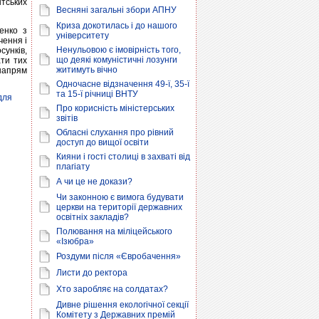
тських
Весняні загальні збори АПНУ
Криза докотилась і до нашого
енко з
університету
чення і
Ненульовою є імовірність того,
унків,
що деякі комуністичні лозунги
ати тих
житимуть вічно
напрям
Одночасне відзначення 49-ї, 35-ї
та 15-ї річниці ВНТУ
для
Про корисність міністерських
звітів
Обласні слухання про рівний
доступ до вищої освіти
Кияни і гості столиці в захваті від
плагіату
А чи це не докази?
Чи законною є вимога будувати
церкви на території державних
освітніх закладів?
Полювання на міліцейського
«Ізюбра»
Роздуми після «Євробачення»
Листи до ректора
Хто заробляє на солдатах?
Дивне рішення екологічної секції
Комітету з Державних премій