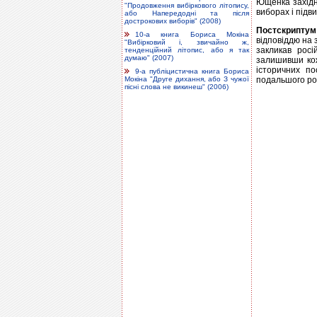
Ющенка західн
"Продовження вибіркового літопису,
виборах і підв
або Напередодні та після
дострокових виборів" (2008)
Постскриптум
10-а книга Бориса Мокіна
відповіддю на 
"Вибірковий і, звичайно ж,
закликав росі
тенденційний літопис, або я так
думаю" (2007)
залишивши кож
історичних п
9-а публіцистична книга Бориса
подальшого ро
Мокіна "Друге дихання, або З чужої
пісні слова не викинеш" (2006)