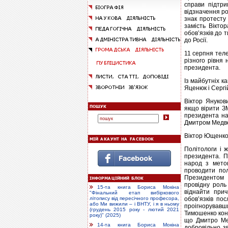
справи підтри
відзначення ро
знак протесту
замість Вікто
обов’язків до 
до Росії.
11 серпня теле
різного рівня
президента.
Із майбутніх к
Яценюк і Сергій
Віктор Януков
якщо вірити ЗМ
президента на 
Дмитром Медв
Віктор Ющенко 
Політологи і 
президента. П
народ з метою
проводити пол
Президентом 
провідну роль
15-та книга Бориса Мокіна
віднайти при
"Фінальний етап вибіркового
обов’язків по
літопису від пересічного професора,
або Ми вижили – і ВНТУ, і я в ньому
проігнорувавш
(грудень 2015 року - лютий 2021
Тимошенко конт
року)" (2025)
що Дмитро Мед
14-та книга Бориса Мокіна
добровільно зв