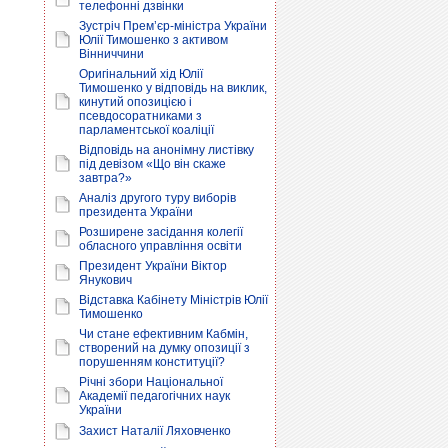
телефонні дзвінки
Зустріч Прем’єр-міністра України
Юлії Тимошенко з активом
Вінниччини
Оригінальний хід Юлії
Тимошенко у відповідь на виклик,
кинутий опозицією і
псевдосоратниками з
парламентської коаліції
Відповідь на анонімну листівку
під девізом «Що він скаже
завтра?»
Аналіз другого туру виборів
президента України
Розширене засідання колегії
обласного управління освіти
Президент України Віктор
Янукович
Відставка Кабінету Міністрів Юлії
Тимошенко
Чи стане ефективним Кабмін,
створений на думку опозиції з
порушенням конституції?
Річні збори Національної
Академії педагогічних наук
України
Захист Наталії Ляховченко