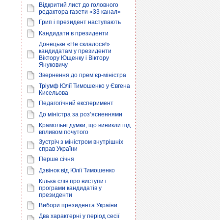
Відкритий лист до головного
редактора газети «33 канал»
Грип і президент наступають
Кандидати в президенти
Донецьке «Не склалося!»
кандидатам у президенти
Віктору Ющенку і Віктору
Януковичу
Звернення до прем’єр-міністра
Тріумф Юлії Тимошенко у Євгена
Кисельова
Педагогічний експеримент
До міністра за роз’ясненнями
Крамольні думки, що виникли під
впливом почутого
Зустріч з міністром внутрішніх
справ України
Перше січня
Дзвінок від Юлії Тимошенко
Кілька слів про виступи і
програми кандидатів у
президенти
Вибори президента України
Два характерні у період сесії