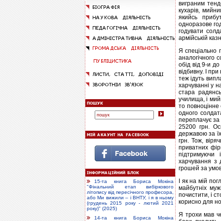
виграним тенд
кухарів, мийни
якийсь прибу
одноразове год
годувати солд
армійській каз
Я спеціально п
аналогічного с
обід від 9-и д
відбивну. І при
теж ідуть випл
харчуванні у н
стара радянсь
училища, і мий
то повноцінне 
одного солдат
переплачує за 
25200 грн. Ос
державою за їх
грн. Тож, віря
приватних фірм
підтримуючи 
харчування з 
грошей за умов
І як на мій по
15-та книга Бориса Мокіна
"Фінальний етап вибіркового
майбутніх муж
літопису від пересічного професора,
почистити, і ст
або Ми вижили – і ВНТУ, і я в ньому
корисно для н
(грудень 2015 року - лютий 2021
року)" (2025)
Я трохи мав че
14-та книга Бориса Мокіна