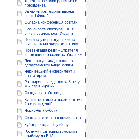
Телевізійна заява російського
президента
За якими критеріями висока
честь і блага?
Обласна конференція освітян
Особливості святкування 18-
річчя незалежності України
Посвята у першокурсники та
річні загальні збори колективу
Презентація книги «Стратегія
інноваційного розвитку України»
Лист заступнику директора
департаменту вищої освіти
Чернівецький експеримент з
навігатором
Розширене засідання Кабінету
Міністрів України
Скандальна п’ятниця
Зустріч ректорів з президентом в
його резиденції
Чорно-біла субота
Скандал в оточенні президента
Кубок ректора з футболу
Роздуми над новими умовами
прийому до ВНЗ