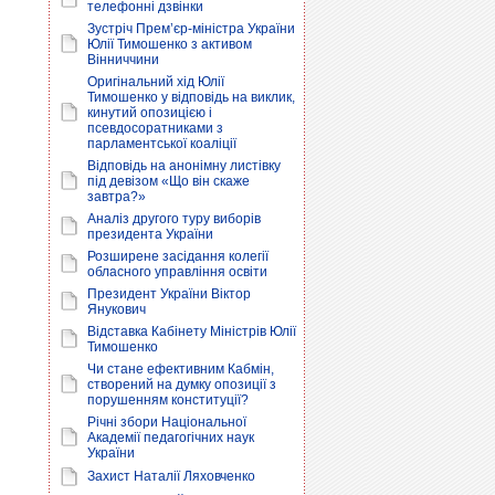
телефонні дзвінки
Зустріч Прем’єр-міністра України
Юлії Тимошенко з активом
Вінниччини
Оригінальний хід Юлії
Тимошенко у відповідь на виклик,
кинутий опозицією і
псевдосоратниками з
парламентської коаліції
Відповідь на анонімну листівку
під девізом «Що він скаже
завтра?»
Аналіз другого туру виборів
президента України
Розширене засідання колегії
обласного управління освіти
Президент України Віктор
Янукович
Відставка Кабінету Міністрів Юлії
Тимошенко
Чи стане ефективним Кабмін,
створений на думку опозиції з
порушенням конституції?
Річні збори Національної
Академії педагогічних наук
України
Захист Наталії Ляховченко