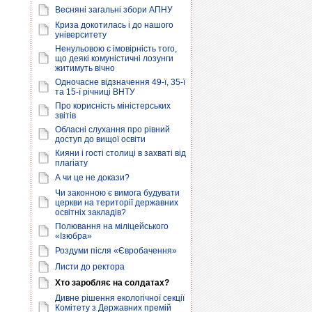
Весняні загальні збори АПНУ
Криза докотилась і до нашого
університету
Ненульовою є імовірність того,
що деякі комуністичні лозунги
житимуть вічно
Одночасне відзначення 49-ї, 35-ї
та 15-ї річниці ВНТУ
Про корисність міністерських
звітів
Обласні слухання про рівний
доступ до вищої освіти
Кияни і гості столиці в захваті від
плагіату
А чи це не докази?
Чи законною є вимога будувати
церкви на території державних
освітніх закладів?
Полювання на міліцейського
«Ізюбра»
Роздуми після «Євробачення»
Листи до ректора
Хто заробляє на солдатах?
Дивне рішення екологічної секції
Комітету з Державних премій