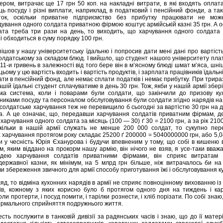
ером, витрачає ще 17 грн 50 коп. на накладні витрати, в які входять оплат
ць посуду і різні виплати, наприклад, в податковий і пенсійний фонди, а та
ток, оскільки приватне підприємство без прибутку працювати не мож
ування одного солдата приватною фірмою коштує армійській казні 35 грн. А о
ата треба три рази на день, то виходить, що харчування одного солдата
ні обходиться в суму порядку 100 грн.
ішов у нашу університетську їдальню і попросив дати мені дані про вартість
олдатському за складом блюд. І вийшло, що студент нашого університету пла
о 11-и гривень в залежності від того бере він в м’ясному блюді шмат м’яса, шні
 цьому у цю вартість входить і вартість продуктів, і зарплата працівників їдальні,
ати в пенсійний фонд, але немає сплати податків і немає прибутку. При трир
ашій їдальні студент сплачуватиме в день 30 грн. Тож, якби у нашій армії збер
ка система, коли і поварами були солдати, що закінчили до призову кул
никами посуду та персоналом обслуговування були солдати згідно нарядів на
солдатське харчування теж не перевищило б сьогодні за вартістю 30 грн на 
а. А це означає, що, передавши харчування солдатів приватним фірмам, д
харчування одного солдата за місяць (100 — 30) ґ 30 = 2100 грн, а за рік 2100
кільки в нашій армії служать не менше 200 000 солдат, то сукупно пер
 харчування протягом року складає 25200 ґ 200000 = 5040000000 грн, або 5,
чи у чесність Юрія Єханурова і будучи впевненим у тому, що собі в кишеню 
, яким віддано на прокорм нашу армію, він нічого не взяв, я усе-таки вваж
ідею харчування солдатів приватними фірмами, він сприяє витратам
державної казни, як мінімум, на 5 млрд грн більше, ніж витрачалось би на 
и збереження звичного для армії способу приготування їжі і обслуговування ку
гляд, то відміна кухонних нарядів в армії не сприяє повноцінному вихованню із
ів, кожному з яких корисно було б протягом одного дня на тиждень і ка
оли протерти, і посуд помити, і тарілки рознести, і хліб порізати. По собі знаю
ормального сприйняття подружнього життя.
сть послужити в танковій дивізії за радянських часів і знаю, що до її матер