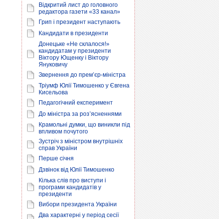
Відкритий лист до головного
редактора газети «33 канал»
Грип і президент наступають
Кандидати в президенти
Донецьке «Не склалося!»
кандидатам у президенти
Віктору Ющенку і Віктору
Януковичу
Звернення до прем’єр-міністра
Тріумф Юлії Тимошенко у Євгена
Кисельова
Педагогічний експеримент
До міністра за роз’ясненнями
Крамольні думки, що виникли під
впливом почутого
Зустріч з міністром внутрішніх
справ України
Перше січня
Дзвінок від Юлії Тимошенко
Кілька слів про виступи і
програми кандидатів у
президенти
Вибори президента України
Два характерні у період сесії