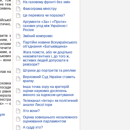
и, тож
На газовому фронті без змін
ьне теж
гривень
Факсограма міністру
Це перемога чи поразка?
йської
Аргументи «За» і «Проти»
ктично,
газових угод між Україною і
Росією
актів з
Зміїний компроміс
ним, і
Партійні новини Всеукраїнського
силами
об’єднання «Батьківщина»
печити
чами, а
Жага помсти, або чи доцільно
ськових
некомпетентних і, до того ж,
 — вони
мстивих людей допускати в
ревізори?
Штрихи до портретів та репліки
слав на
Верховний Суд України ставить
крапку
рховна
Інша точка зору на критерій
 посади
оцінки наукових досягнень
о рівня
вченого за індексом цитування
енерала
іністра
Телеканал «Інтер» як політичний
ає» — є
аналог Лисої гори
Хто вони?
для
Оцінка зовнішнього незалежного
оцінювання парламентом
А судді хто?