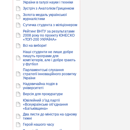
України в галузі науки і техніки
Зустріч з Анатолієм Гриценком
Золота медаль української
журналістики
Сутичка студента з міліціонером
Рейтинг ВНТУ за результатами
2008 року по проекту ЮНЕСКО
«ТОП-200 УКРАЇНА»
Всі на вибори!
Наші студенти не лише добре
пишуть програми для
комп’ютерів, але і добре грають
у футбол
Парламентські слухання
стратегії інноваційного розвитку
України
Надзвичайна подія в
університеті
Версія для прокуратури
Ювілейний з’їзд партії
«Всеукраїнське об’єднання
«Батьківщина»
Два листи до міністра на одному
тижні
Герой нашого часу