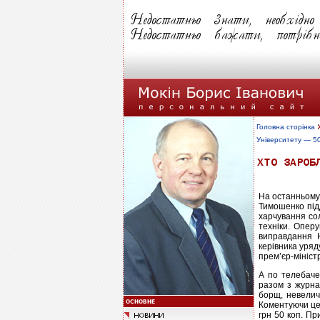
Головна сторінка
Університету — 5
На останньому 
Тимошенко під
харчування сол
техніки. Опер
виправдання 
керівника уряд
прем’єр-мініст
А по телебаче
разом з журна
борщ, невеличк
Коментуючи цей
грн 50 коп. Пр