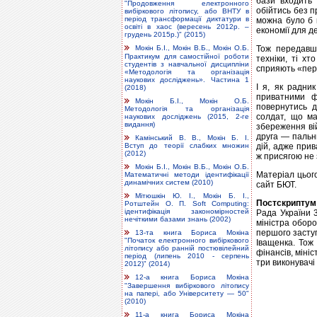
бази входить 
"Продовження електронного
обійтись без п
вибіркового літопису, або ВНТУ в
період трансформації диктатури в
можна було б 
освіті в хаос (вересень 2012р. –
економії для д
грудень 2015р.)" (2015)
Тож передавши
Мокін Б.І., Мокін В.Б., Мокін О.Б.
Практикум для самостійної роботи
техніки, ті хт
студентів з навчальної дисципліни
сприяють «пер
«Методологія та організація
наукових досліджень». Частина 1
І я, як радни
(2018)
приватними ф
Мокін Б.І., Мокін О.Б.
повернутись д
Методологія та організація
солдат, що ма
наукових досліджень (2015, 2-ге
видання)
збереження вій
друга — пальни
Камінський В. В., Мокін Б. І.
Вступ до теорії слабких множин
дій, адже прив
(2012)
ж присягою не 
Мокін Б.І., Мокін В.Б., Мокін О.Б.
Матеріал цього
Математичні методи ідентифікації
динамічних систем (2010)
сайт БЮТ.
Мітюшкін Ю. І., Мокін Б. І.,
Постскриптум
Ротштейн О. П. Soft Computing:
ідентифікація закономірностей
Рада України 
нечіткими базами знань (2002)
міністра оборо
першого заступ
13-та книга Бориса Мокіна
"Початок електронного вибіркового
Іващенка. Тож
літопису або ранній постювілейний
фінансів, міні
період (липень 2010 - серпень
три виконувачі 
2012)" (2014)
12-а книга Бориса Мокіна
"Завершення вибіркового літопису
на папері, або Університету — 50"
(2010)
11-а книга Бориса Мокіна