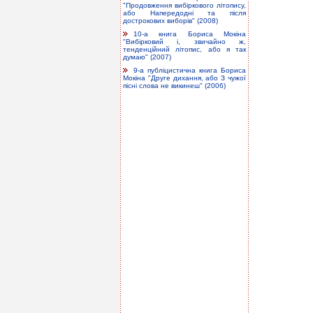
"Продовження вибіркового літопису,
або Напередодні та після
дострокових виборів" (2008)
10-а книга Бориса Мокіна
"Вибірковий і, звичайно ж,
тенденційний літопис, або я так
думаю" (2007)
9-а публіцистична книга Бориса
Мокіна "Друге дихання, або З чужої
пісні слова не викинеш" (2006)