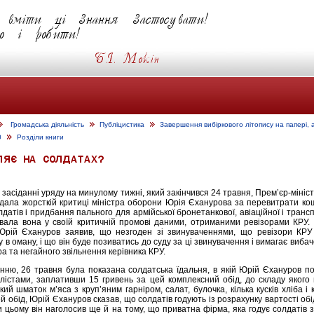
Громадська діяльність
Публіцистика
Завершення вибіркового літопису на папері, 
0
Розділи книги
засіданні уряду на минулому тижні, який закінчився 24 травня, Прем’єр-мініс
дала жорсткій критиці міністра оборони Юрія Єханурова за перевитрати ко
датів і придбання пального для армійської бронетанкової, авіаційної і транс
увала вона у своїй критичній промові даними, отриманими ревізорами КРУ.
Юрій Єхануров заявив, що незгоден зі звинуваченнями, що ревізори КРУ
у в оману, і що він буде позиватись до суду за ці звинувачення і вимагає вибач
ра та негайного звільнення керівника КРУ.
нню, 26 травня була показана солдатська їдальня, в якій Юрій Єхануров п
лістами, заплативши 15 гривень за цей комплексний обід, до складу якого
ий шматок м’яса з круп’яним гарніром, салат, булочка, кілька кусків хліба і 
 обід, Юрій Єхануров сказав, що солдатів годують із розрахунку вартості обі
и цьому він наголосив ще й на тому, що приватна фірма, яка годує солдатів з