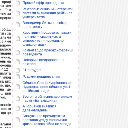
а праці
Прямий ефір президента
кож хоч
Ректорські оцінки міністерської
е. Тож
системи визначення рейтингів
скільки
університетів
 щодня
Володимир Литвин – спікер
парламенту
 обіду,
Курс гривні продовжує падати,
тить за
політики – сваритися, а
цель чи
університет – нормально
 з якої
функціонувати
азовому
ігалася
Коментар до прес-конференції
інарні
президента
 кухню,
Новорічні поздоровлення
день на
ректора
ержава
 ґ 12 =
31-е грудня
еплата
Роздуми першого січня
04 млрд
від цих
Обличчя Сергія Купріянова як
аю, що,
віддзеркалення обличчя усієї
 на це
російської влади
ці цілі
Зустріч з обласним керівником
хні.
партії «Батьківщина»
 юнаків
А Горбачов виявився
ртоплю
далекоглядним
, що це
Блокуванню президентом
постанов уряду економічна
криза і газова війна не завада
іальної