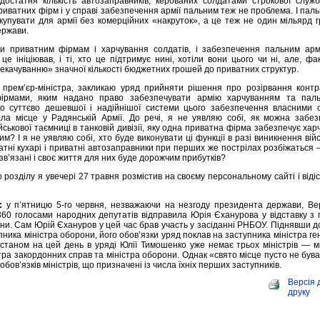
достатня кількість автозаправників, керованих солдатами строкової служб
риватних фірм і у справі забезпечення армії пальним теж не проблема. І пал
купувати для армії без комерційних «накруток», а це теж не один мільярд 
ержави.
 приватним фірмам і харчування солдатів, і забезпечення пальним армі
о це ініціював, і ті, хто це підтримує нині, хотіли вони цього чи ні, але, фа
екачуванню» значної кількості бюджетних грошей до приватних структур.
к прем’єр-міністра, закликаю уряд прийняти рішення про розірвання контр
ірмами, яким надано право забезпечувати армію харчуванням та паль
о суттєво дешевшої і надійнішої системи цього забезпечення власними 
ла місце у Радянській Армії. До речі, я не уявляю собі, як можна забез
ськової таємниці в танковій дивізії, яку одна приватна фірма забезпечує хар
м? І я не уявляю собі, хто буде виконувати ці функції в разі виникнення вій
атні кухарі і приватні автозаправники при перших же пострілах розбіжаться
зв’язані і своє життя для них буде дорожчим прибутків?
 розділу я увечері 27 травня розмістив на своєму персональному сайті і віді
:
у п’ятницю 5-го червня, незважаючи на незгоду президента держави, Ве
360 голосами народних депутатів відправила Юрія Єханурова у відставку з
ни. Сам Юрій Єхануров у цей час брав участь у засіданні РНБОУ. Піднявши д
ника міністра оборони, його обов’язки уряд поклав на заступника міністра г
 станом на цей день в уряді Юлії Тимошенко уже немає трьох міністрів — м
стра закордонних справ та міністра оборони. Однак «свято місце пусто не був
обов’язків міністрів, що призначені із числа їхніх перших заступників.
Версія 
друку