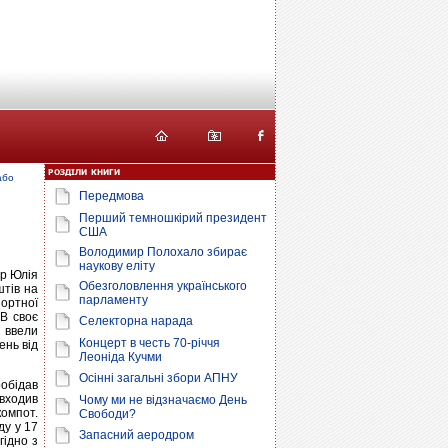
або
Передмова
Перший темношкірий президент
США
Володимир Полохало збирає
наукову еліту
тр Юлія
Обезголовлення українського
штів на
парламенту
портної
 В своє
Селекторна нарада
 ввели
Концерт в честь 70-річчя
ень від
Леоніда Кучми
Осінні загальні збори АПНУ
ообідав
 входив
Чому ми не відзначаємо День
компот.
Свободи?
ду у 17
Запасний аеродром
гідно з