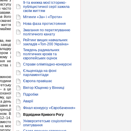
 мене з
9-та книжка моєї історико-
 вступу
публіцистичної серії зажила
н часто
своїм життям
равами.
ав його
Мітинги «За» і «Проти»
 смачні
Нова фаза протистояння
у життя
 майже
Змагання по перетягуванню
політичного канату
Рейтинг вищих навчальних
ва, яке
закладів «Топ-200 Україна»
 заводі
аладку
Тиждень радикальних
ером і
політичних кроків та
мому і
європейських оцінок
ння не
Справи олімпіадно-конкурсні
ства і
Єльценіада на фоні
парламентіади
ружиною
 години
Європа правішає
тетську
Віктор Ющенко у Вінниці
— а це
коханої
Підробки
мку, що
Аварії
на день
равня я
Фінал конкурсу «Євробачення»
еренції
ином. В
Відвідини Кривого Рогу
 12–14.
Університетське соціологічне
вместо
опитування
на моє
ктору,