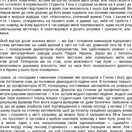
КГРІ, Євген Коваленко, котрий витратив більше двох років, аби перетворити
го «стиляги» в нормального студента. Гєна є старшим за мене на 4 роки і до
кінчити технікум і відслужити в армії, тож вихователь з нього був відмінний. Ві
абирав мене до себе додому, де його мама годувала нас різними смачними ст
домі я вперше відвідав торт «Наполеон», спечений мамою Гєни, і запам’ят
ття. І зараз, оглядаючись на прожиті роки, я думаю, що, якби не турбота і
ни, навряд чи йому вдалося б так швидко мене перевиховати, адже після рок
омольському містечку» я перетворився в досить розумне і гонористе, але
вченя.
йній кар’єрі досяг значних висот — він був і головним інженером підприємст
стему автоматики на самій крупній у світі на той час доменній печі № 6 на
ь», і генеральним директором підприємства, яке здійснювало ремонт і н
тики металургійних заводів усього Півдня України. Зараз він є пенсіон
ватним підприємцем, доходів якого вистачає аби нормально жити са
м’ям дітей. Олігархом він не став, хоча можливості такі були — вихова
власнювати державну власність, якої за часи його генерального директор
ї в Україні у нього було «неміряно».
 травня, за спогадами і смачними стравами, ми просиділи з Гєною і його д
м, потягуючи соки, до половини дванадцятої години ночі. В половині першої
увся до профілакторію КГРІ, попередньо поставивши автомобіль на універси
ловним університетським корпусом. Дорогою від стоянки до профілакторію 
метрів широким проспектом — я не зустрів жодної окремої людини, жодної за
ари (при наявності поряд кількох студентських гуртожитків). Це навіяло ду
днішньому Кривому Розі вночі ходити вулицями не дуже безпечно. Забігаючи 
чу, що ця думка знайшла своє підтвердження у такому епізоді: у четвер 17 т
и ранку пішов на стоянку автомобілів, щоб до початку секційних засідань конф
ісан» і пошукати у місті заправку, де можна було б заправитись 98-м бенз
, на проспекті я зустрівся з юрбою школярів, кожному з яких було років по
 зі мною, один з них запропонував своїм одноюрбникам — «давайте 
абъем морду этому лысому старикану» — вказуючи пальцем на мене. Але 
иятель сказав — «нельзя, на той стороне идет наш физик, донесет дире