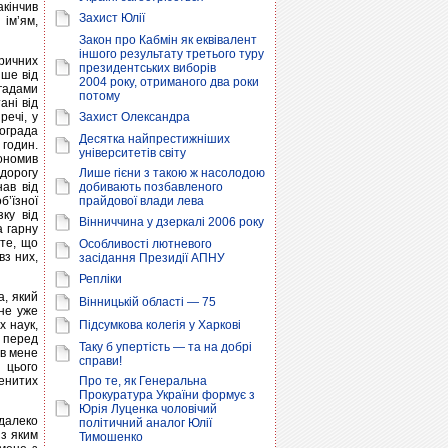
акінчив
Захист Юлії
 ім’ям,
Закон про Кабмін як еквівалент
іншого результату третього туру
ричних
президентських виборів
іше від
2004 року, отриманого два роки
гадами
потому
ані від
речі, у
Захист Олександра
вограда
Десятка найпрестижніших
 годин.
університетів світу
кономив
 дорогу
Лише гієни з такою ж насолодою
нав від
добивають позбавленого
б’їзної
прайдової влади лева
ку від
Вінниччина у дзеркалі 2006 року
а гарну
 те, що
Особливості лютневого
вз них,
засідання Президії АПНУ
Репліки
а, який
Вінницькій області — 75
ене уже
х наук,
Підсумкова колегія у Харкові
и перед
Таку б упертість — та на добрі
ів мене
справи!
 цього
менитих
Про те, як Генеральна
Прокуратура України формує з
Юрія Луценка чоловічий
далеко
політичний аналог Юлії
 з яким
Тимошенко