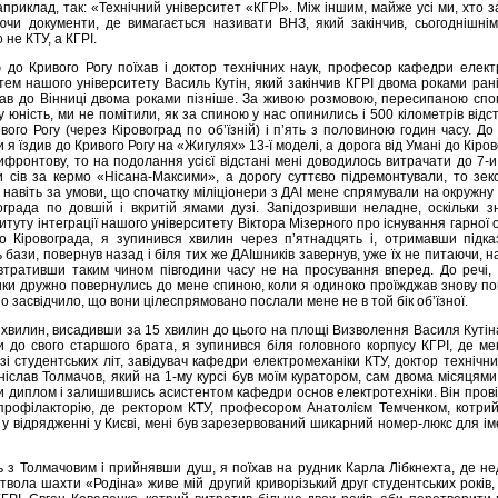
приклад, так: «Технічний унiверситет «КГРІ». Між іншим, майже усі ми, хто з
ючи документи, де вимагається називати ВНЗ, який закінчив, сьогоднішнім
не КТУ, а КГРІ.
 до Кривого Рогу поїхав і доктор технічних наук, професор кафедри елект
тем нашого університету Василь Кутін, який закінчив КГРІ двома роками ран
хав до Вінниці двома роками пізніше. За живою розмовою, пересипаною спо
у юність, ми не помiтили, як за спиною у нас опинились і 500 кілометрів відст
вого Рогу (через Кіровоград по об’їзній) і п’ять з половиною годин часу. До 
и я їздив до Кривого Рогу на «Жигулях» 13-ї моделі, а дорога від Умані до Кіро
фронтову, то на подолання усієї відстані мені доводилось витрачати до 7-и
и сів за кермо «Нісана-Максими», а дорогу суттєво підремонтували, то зе
 навіть за умови, що спочатку міліціонери з ДАІ мене спрямували на окружну
ограда по довшій і вкритій ямами дузі. Запідозривши неладне, оскільки з
итуту інтеграції нашого університету Віктора Мізерного про існування гарної о
о Кіровограда, я зупинився хвилин через п’ятнадцять і, отримавши підказ
ь бази, повернув назад і біля тих же ДАІшників завернув, уже їх не питаючи, н
ї, втративши таким чином півгодини часу не на просування вперед. До речі,
ки дружно повернулись до мене спиною, коли я одиноко проїжджав знову по
 засвідчило, що вони цілеспрямовано послали мене не в той бік об’їзної.
 хвилин, висадивши за 15 хвилин до цього на площі Визволення Василя Кутін
и до свого старшого брата, я зупинився біля головного корпусу КГРІ, де м
 зі студентських літ, завідувач кафедри електромеханіки КТУ, доктор технічни
іслав Толмачов, який на 1-му курсі був моїм куратором, сам двома місяцям
 диплом і залишившись асистентом кафедри основ електротехніки. Він пров
профілакторію, де ректором КТУ, професором Анатолієм Темченком, котрий
 у відрядженні у Києві, мені був зарезервований шикарний номер-люкс для і
з Толмачовим і прийнявши душ, я поїхав на рудник Карла Лібкнехта, де не
ствола шахти «Родіна» живе мій другий криворізький друг студентських років,