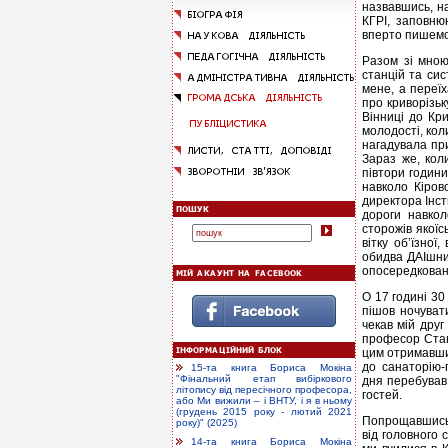
назвавшись, на
КГРІ, заповню
вперто пишемо 
Разом зі мною
станцій та сис
мене, а переї
про криворізьк
Вінниці до Кри
молодості, кол
нагадувала при
Зараз же, кол
півтори години
навколо Кіров
директора Інст
дороги навкол
сторожів якоїс
вітку об’їзно
обидва ДАІшни
опосередковано
О 17 годині 30
пішов ночуват
чекав мій друг
професор Стан
цим отримавши
до санаторію-
15-та книга Бориса Мокіна
"Фінальний етап вибіркового
дня перебував
літопису від пересічного професора,
гостей.
або Ми вижили – і ВНТУ, і я в ньому
(грудень 2015 року - лютий 2021
Попрощавшись 
року)" (2025)
від головного 
14-та книга Бориса Мокіна