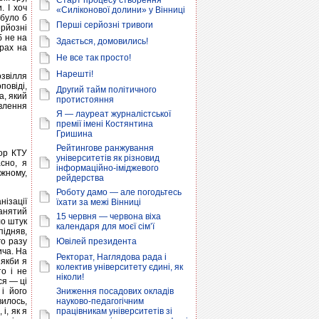
Старт процесу створення
 І хоч
«Силіконової долини» у Вінниці
 було б
Перші серйозні тривоги
рйозні
б не на
Здається, домовились!
трах на
Не все так просто!
Нарешті!
звілля
овіді,
Другий тайм політичного
а, який
протистояння
овлення
Я — лауреат журналістської
премії імені Костянтина
Гришина
Рейтингове ранжування
тор КТУ
університетів як різновид
сно, я
інформаційно-іміджевого
ожному,
рейдерства
Роботу дамо — але погодьтесь
ізації
їхати за межі Вінниці
анятий
15 червня — червона віха
ло штук
календаря для моєї сім’ї
підняв,
го разу
Ювілей президента
ича. На
Ректорат, Наглядова рада і
 якби я
колектив університету єдині, як
то і не
ніколи!
ся — ці
і його
Зниження посадових окладів
вилось,
науково-педагогічним
і, як я
працівникам університетів зі