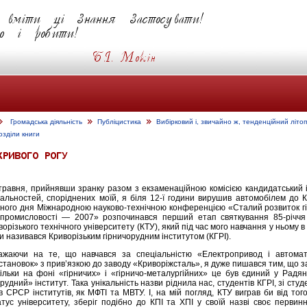
Громадська діяльність
Публіцистика
Вибірковий і, звичайно ж, тенденційний літоп
озділи книги
 травня, прийнявши зранку разом з екзаменаційною комісією кандидатський 
іальностей, споріднених моїй, я біля 12-ї години вирушив автомобілем до 
упного дня Міжнародною науково-технічною конференцією «Сталий розвиток г
 промисловості — 2007» розпочинався перший етап святкування 85-річчя
орізького технічного університету (КТУ), який під час мого навчання у ньому в
 називався Криворізьким гірничорудним інститутом (КГРІ).
важаючи на те, що навчався за спеціальнiстю «Електропривод і автомат
тановок» з прив’язкою до заводу «Криворіжсталь», я дуже пишався тим, що з
кільки на фоні «гірничих» і «гірничо-металургійних» це був єдиний у Радя
рудний» інститут. Така унiкальність назви ріднила нас, студентів КГРІ, зі сту
в СРСР інститутів, як МФТІ та МВТУ. І, на мій погляд, КТУ виграв би від того
тус університету, зберіг подібно до КПІ та ХПІ у своїй назві своє первинн