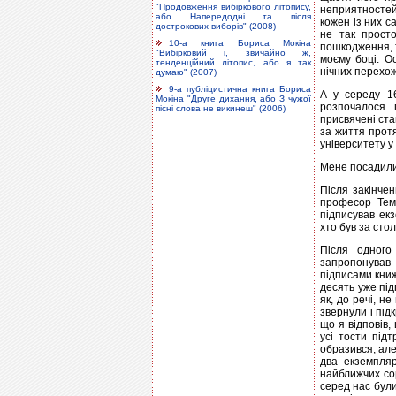
"Продовження вибіркового літопису,
неприятностей
або Напередодні та після
кожен із них с
дострокових виборів" (2008)
не так прост
10-а книга Бориса Мокіна
пошкодження, т
"Вибірковий і, звичайно ж,
моєму боці. Ос
тенденційний літопис, або я так
нічних перехож
думаю" (2007)
9-а публіцистична книга Бориса
А у середу 16
Мокіна "Друге дихання, або З чужої
розпочалося 
пісні слова не викинеш" (2006)
присвячені ста
за життя протя
університету у 
Мене посадили 
Після закінче
професор Темч
підписував ек
хто був за сто
Після одного 
запропонував 
підписами книжк
десять уже підп
як, до речі, не
звернули і під
що я відповів,
усі тости під
образився, але
два екземпляр
найближчих сор
серед нас були 