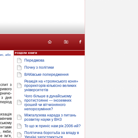
ис, або
Передмова
Почну з політики
ВАКівське попередження
Реакція на «троянського коня»
іспит з
проректорів кількісно великих
Кривого
університетів
ірничо-
Чого більше в дунайському
 з дня
протистоянні — іноземних
 період
грошей чи вітчизняного
непорозуміння?
изація
Міжгалузева нарада з питань
акінчив
розвитку науки у ВНЗ
нському
То що ж приніс нам рік 2006-ий?
дентами
, якби,
Політична боротьба за владу в
е ім’я,
Україні загострюється