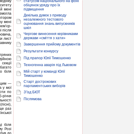
ведінку
статусом національного на фоні
ситету
обіцянок уряду про їх
й мені
підвищення
 змогла
Декілька думок з приводу
ктором
незалежного тестового
ку мені
оцінювання знань випускників
ем’єр-
шкіл
і після
Чергове винесення керівниками
ровича,
держави «сміття з хати»
ки лист
равнику
Завершення прийому документів
Результати конкурсу
тряних
Під прапор Юлії Тимошенко
дійною
секції
Техногенна аварія під Львовом
 багато
ло біля
Мій старт у команді Юлії
Тимошенко
Старт дострокових
іцим —
парламентських виборів
а у мої
оти по
З’їзд БЮТ
5-річчя
Післямова
льності
пісні),
 ще раз
їнської
і біля
у Розі
ибув до