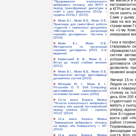
ми вчилися в 
"Продовження електронного
екстравагантно
вибіркового літопису, або ВНТУ в
період трансформації диктатури в
в КГРІ встиг за
освіті в хаос (вересень 2012р. –
після занять з
грудень 2015р.)" (2015)
Саме у цьому 
Мокін Б.І., Мокін В.Б., Мокін О.Б.
смак на все жи
Практикум для самостійної роботи
страви мами Гє
студентів з навчальної дисципліни
на «1-му Комс
«Методологія та організація
некероване во
наукових досліджень». Частина 1
(2018)
Гєна в професі
Мокін Б.І., Мокін О.Б.
створювало си
Методологія та організація
наукових досліджень (2015, 2-ге
«Криворіжстал
видання)
систем автома
успішним при
Камінський В. В., Мокін Б. І.
Вступ до теорії слабких множин
допомагати сі
(2012)
дозволило при
правової анархі
Мокін Б.І., Мокін В.Б., Мокін О.Б.
Математичні методи ідентифікації
динамічних систем (2010)
Увечері 15-го
Людою за столо
Мітюшкін Ю. І., Мокін Б. І.,
Ротштейн О. П. Soft Computing:
ночі я поверн
ідентифікація закономірностей
стоянку за го
нечіткими базами знань (2002)
десь біля 200 
13-та книга Бориса Мокіна
студентської п
"Початок електронного вибіркового
мабуть у сього
літопису або ранній постювілейний
уперед, відзна
період (липень 2010 - серпень
2012)" (2014)
біля 8-ї годин
взяти свій «Н
12-а книга Бориса Мокіна
районі стоянки
"Завершення вибіркового літопису
на папері, або Університету — 50"
Порівнявшись
(2010)
физзарядки н
щастя його пр
11-а книга Бориса Мокіна