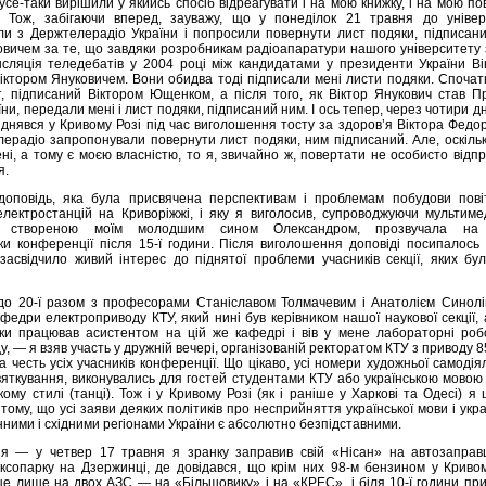
усе-таки вирішили у якийсь спосіб відреагувати і на мою книжку, і на мою по
. Тож, забiгаючи вперед, зауважу, що у понеділок 21 травня до універ
и з Держтелерадіо України і попросили повернути лист подяки, підписани
овичем за те, що завдяки розробникам радіоапаратури нашого університету
нсляція теледебатів у 2004 році між кандидатами у президенти України Ві
ктором Януковичем. Вони обидва тоді підписали мені листи подяки. Спочат
, підписаний Віктором Ющенком, а після того, як Віктор Янукович став Пр
їни, передали мені і лист подяки, підписаний ним. І ось тепер, через чотири дн
піднявся у Кривому Розі під час виголошення тосту за здоров’я Віктора Федо
лерадіо запропонували повернути лист подяки, ним підписаний. Але, оскіль
ні, а тому є моєю власністю, то я, звичайно ж, повертати не особисто відп
я.
доповідь, яка була присвячена перспективам і проблемам побудови пові
лектростанцій на Криворіжжі, і яку я виголосив, супроводжуючи мультиме
ю, створеною моїм молодшим сином Олександром, прозвучала на 
ки конференції після 15-ї години. Після виголошення доповіді посипалось
засвідчило живий інтерес до піднятої проблеми учасників секції, яких бу
 до 20-ї разом з професорами Станіславом Толмачевим і Анатолієм Синол
федри електроприводу КТУ, який нині був керівником нашої наукової секції, 
оки працював асистентом на цій же кафедрі і вів у мене лабораторні роб
, — я взяв участь у дружній вечері, організованій ректоратом КТУ з приводу 8
а честь усіх учасників конференції. Що цікаво, усі номери художньої самодія
вяткування, виконувались для гостей студентами КТУ або українською мовою (
кому стилі (танці). Тож і у Кривому Розі (як і раніше у Харкові та Одесі) я
тому, що усі заяви деяких політиків про несприйняття української мови і укра
нними і східними регіонами України є абсолютно безпідставними.
я — у четвер 17 травня я зранку заправив свій «Нісан» на автозаправц
ксопарку на Дзержинці, де довідався, що крім них 98-м бензином у Кривом
е лише на двох АЗС — на «Більшовику» і на «КРЕС», і біля 10-ї години пр