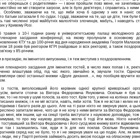
 не оберешься с родителями» — і вони пройшли повз мене, не зачепивши.
амостійно не міг створити загрози, але їх було дев’ятеро, і справитись з ними
о. Особливо, зважаючи на те, що якби хоча б одному з них я наніс се
о батьки затаскали б по судах. І судді, зважаючи на те, що це діти, теж були 
ь такі численні зграї майбутніх малолітніх злочинців, мабуть, і наводять с
их у Кривому Розі.
 травня з 10-ї години ранку в університетському палаці молодіжного до
пленарне засідання конференції, на якому пролунали в основному доп
новленню КТУ та до 100-річчя від дня народження академіка Георгія Малахов
гом 18 років був ректором КГРІ (найдовше зі всіх ректорів), а також поздор
зв’язку з 85-річчям.
в президію, як іменитого випускника, і я теж виступив з поздоровленням.
ння пленарного засідання для іменитих гостей, в число яких попав і я, рек
енко влаштував обід, під час якого, звичайно ж, звучали тости. Одноча
земпляри своєї останньої книжки «Друге дихання…», яку пообіцяв вручити к
лом.
із тостів, виголосивший його керівник однієї крупної криворізької орган
усім, випити стоячи за Віктора Федоровича Януковича. Оскільки я був з
и, то і не почув у шумі голосів, за кого тост. Крім того, у мене на колінах лежа
исаних книжок, і я не міг встати, навіть, якби хотів. Тож я не встав і келих не 
 піднімав і багато разів до цього. Але на ті рази ніхто не звернув уваги, а цьо
креслено запитали мене, чого це я не хочу з ними випити за Віктора Федоров
 що мені, між іншим, ще на секції треба виступати з науковою доповіддю, тож
тримував, то про яку наукову доповідь могла б тоді йти мова. Ніхто начеб
 тостувавший за Віктора Федоровича і його сусід мою книжку взяти відмовили
и так і залишились там, куди я їх для них поклав. Оскільки Януковича 
атників серед нас не було, то я і не звернув уваги на цю подію. Але, як вия
люди, які у Партії регіонів займають досить високі посади на обласному рівні, 