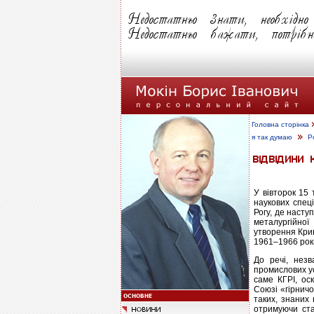
Головна сторінка
я так думаю
Р
У вівторок 15
наукових спец
Рогу, де наст
металургійної
утворення Крив
1961–1966 роки
До речі, нез
промислових ус
саме КГРІ, ос
Союзі «гірничо
таких, знаних 
отримуючи ста