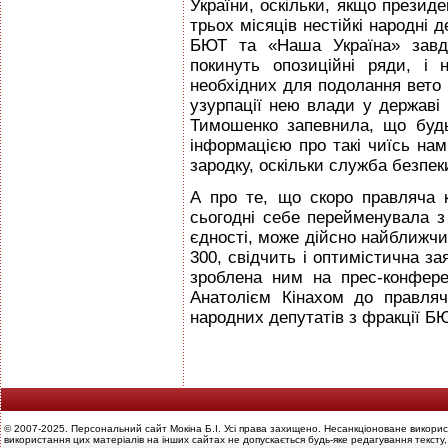
України, оскільки, якщо президе
трьох місяців нестійкі народні 
БЮТ та «Наша Україна» завд
покинуть опозиційні ряди, і 
необхідних для подолання вето 
узурпації нею влади у державі і
Тимошенко запевнила, що буд
інформацією про такі чиїсь на
зародку, оскільки служба безпек
А про те, що скоро правляча к
сьогодні себе перейменувала з 
єдності, може дійсно найближчи
300, свідчить і оптимістична за
зроблена ним на прес-конфере
Анатолієм Кінахом до правляч
народних депутатів з фракції Б
© 2007-2025. Персональний сайт Мокіна Б.І. Усі права захищено. Несанкціоноване викорис
використання цих матеріалів на інших сайтах не допускається будь-яке редагування тексту