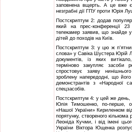
заповнена вщерть. А це вже є
незграбні дії ГПУ проти Юрія Л
Постскриптум 2: додав популяр
який на прес-конференції 23
телекамер заявив, що знайде у
дітей до походів на Київ.
Постскриптум 3: у цю ж п’ятни
слова» у Савіка Шустера Юрій Л
документів, із яких витікал
терміново закупляє засоби р
спростовує заяву нинішнього
зроблену напередодні, що його
демонстрантів з «Народної с
спецзасобів.
Постскриптум 4: у цей же день, 
Юлія Тимошенко, по-перше, о
«Нашої України» Кириленком ві
порятунку, створеного кількома
Леоніда Кучми, і від імені цьо
України Віктора Ющенка розпу