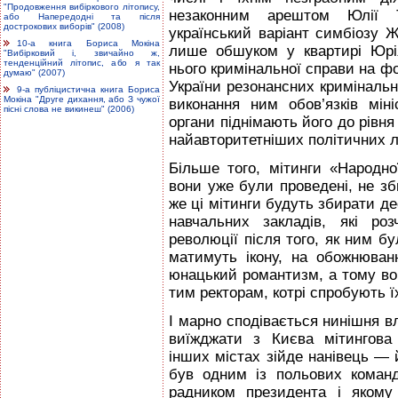
"Продовження вибіркового літопису,
незаконним арештом Юлії 
або Напередодні та після
дострокових виборів" (2008)
український варіант симбіозу Ж
10-а книга Бориса Мокіна
лише обшуком у квартирі Юрі
"Вибірковий і, звичайно ж,
тенденційний літопис, або я так
нього кримінальної справи на ф
думаю" (2007)
України резонансних кримiнальн
9-а публіцистична книга Бориса
Мокіна "Друге дихання, або З чужої
виконання ним обов’язків міні
пісні слова не викинеш" (2006)
органи піднімають його до рівн
найавторитетніших політичних л
Більше того, мітинги «Народн
вони уже були проведені, не зб
же ці мітинги будуть збирати д
навчальних закладів, які ро
революції після того, як ним бу
матимуть ікону, на обожнюван
юнацький романтизм, а тому вон
тим ректорам, котрі спробують ї
І марно сподівається нинішня в
виїжджати з Києва мітингова
інших містах зійде нанівець — 
був одним із польових команд
радником президента і якому