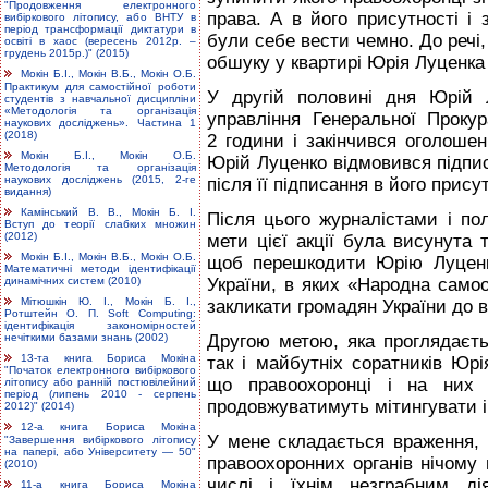
"Продовження електронного
права. А в його присутності і
вибіркового літопису, або ВНТУ в
період трансформації диктатури в
були себе вести чемно. До речі
освіті в хаос (вересень 2012р. –
грудень 2015р.)" (2015)
обшуку у квартирі Юрія Луценка
Мокін Б.І., Мокін В.Б., Мокін О.Б.
Практикум для самостійної роботи
У другій половині дня Юрій 
студентів з навчальної дисципліни
«Методологія та організація
управління Генеральної Проку
наукових досліджень». Частина 1
(2018)
2 години і закінчився оголоше
Мокін Б.І., Мокін О.Б.
Юрій Луценко відмовився підпис
Методологія та організація
наукових досліджень (2015, 2-ге
після її підписання в його прис
видання)
Камінський В. В., Мокін Б. І.
Після цього журналістами і пол
Вступ до теорії слабких множин
(2012)
мети цієї акції була висунута 
Мокін Б.І., Мокін В.Б., Мокін О.Б.
щоб перешкодити Юрію Луценку
Математичні методи ідентифікації
України, в яких «Народна само
динамічних систем (2010)
Мітюшкін Ю. І., Мокін Б. І.,
закликати громадян України до в
Ротштейн О. П. Soft Computing:
ідентифікація закономірностей
Другою метою, яка проглядаєть
нечіткими базами знань (2002)
13-та книга Бориса Мокіна
так і майбутніх соратників Юр
"Початок електронного вибіркового
що правоохоронці і на них 
літопису або ранній постювілейний
період (липень 2010 - серпень
продовжуватимуть мітингувати і 
2012)" (2014)
12-а книга Бориса Мокіна
У мене складається враження, 
"Завершення вибіркового літопису
на папері, або Університету — 50"
правоохоронних органів нічому 
(2010)
числі і їхнім незграбним ді
11-а книга Бориса Мокіна