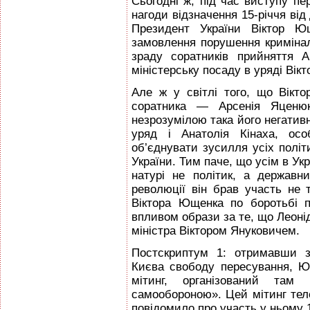
Сьогодні ж, під час виступу п
нагоди відзначення 15-річчя ві
Президент України Віктор Ющ
замовлення порушення кримінал
зраду соратників прийняття А
міністерську посаду в уряді Вік
Але ж у світлі того, що Вікт
соратника — Арсенія Яценюк
незрозумілою така його негатив
уряд і Анатолія Кінаха, осо
об’єднувати зусилля усіх полі
України. Тим паче, що усім в Укр
натурі не політик, а держав
революції він брав участь не 
Віктора Ющенка по боротьбі 
впливом образи за те, що Леонід
міністра Віктором Януковичем.
Постскриптум 1: отримавши з
Києва свободу пересування, 
мітинг, організований там
самообороною». Цей мітинг теле
повідомило про участь у ньому 