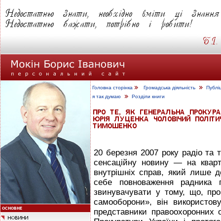
Головна сторінка
Громадська діяльність
Публі
я так думаю
Розділи книги
20 березня 2007 року радіо та 
сенсаційну новину — на квар
внутрішніх справ, який лише д
себе повноваження радника п
звинувачувати у тому, що, про
самооборони», він використо
представники правоохоронних о