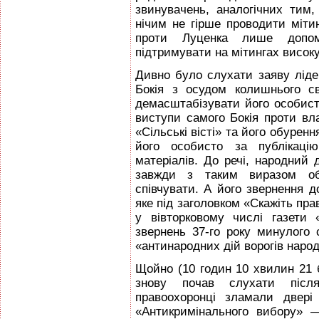
звинувачень, аналогічних тим,
нічим не гірше проводити міти
проти Луценка лише допом
підтримувати на мітингах високу
Дивно було слухати заяву лідер
Бокія з осудом колишнього с
демасштабізувати його особист
виступи самого Бокія проти вла
«Сільські вісті» та його обуренн
його особисто за публікаці
матеріалів. До речі, народний 
завжди з таким виразом о
співчувати. А його звернення 
яке під заголовком «Скажіть пр
у вівторковому числі газети 
звернень 37-го року минулого 
«антинародних дій ворогів наро
Щойно (10 годин 10 хвилин 21 б
знову почав слухати післ
правоохоронці зламали двері 
«Антикримінального вибору» —