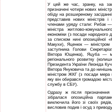
У цей же час, зранку, на за
призначені чотири нових міністри
обіду на розширеному засіданні
представив нових міністрів і
членами уряду стали: Рибак — 
міністра житлово-комунально
економіки (з посади народного 
за списком нині опозиційної «
Макухи), Яценюк — міністром 
заступника Голови Секретарі
Віктора Ющенка), Яцуба — мі
регіонального розвитку (колиш
Президента України Леоніда Куч
Віктора Януковича та до нинішн
міністром ЖКГ (з посади мера
яку він обирався громадою міста
службу в СБУ).
Одразу ж після призначення 
зібралася опозиційна парла
виключила його зі своїх ряді
висловив подив і осуд з привод