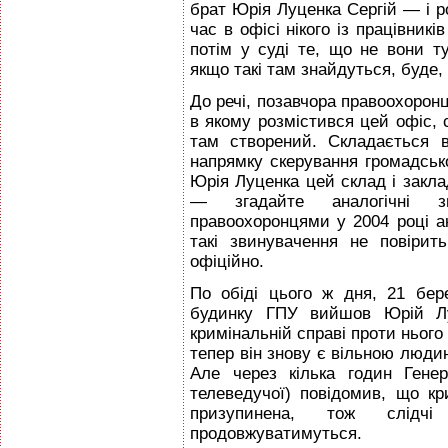
брат Юрія Луценка Сергій — і р
час в офісі нікого із працівник
потім у суді те, що не вони т
якщо такі там знайдуться, буде, 
До речі, позавчора правоохоронц
в якому розмістився цей офіс, 
там створений. Складається 
напрямку скерування громадськ
Юрія Луценка цей склад і закла
— згадайте аналогічні з
правоохоронцями у 2004 році ак
такі звинувачення не повірит
офіційно.
По обіді цього ж дня, 21 бер
будинку ГПУ вийшов Юрій Лу
кримінальній справі проти нього
тепер він знову є вільною людин
Але через кілька годин Гене
телеведучої) повідомив, що к
призупинена, тож слідч
продовжуватимуться.