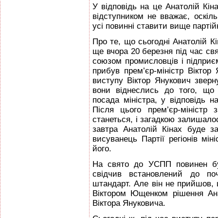
У відповідь на це Анатолій Кі
відступником не вважає, оскіль
усі повинні ставити вище партій
Про те, що сьогодні Анатолій К
ще вчора 20 березня під час с
союзом промисловців і підприєм
прибув прем’єр-міністр Віктор 
виступу Віктор Янукович зверн
вони віднеслись до того, що
посада міністра, у відповідь н
Після цього прем’єр-міністр 
станеться, і загадкою залишалос
завтра Анатолій Кінах буде з
висуванець Партії регіонів мін
його.
На свято до УСПП повинен бу
свідчив встановлений до поч
штандарт. Але він не прийшов,
Віктором Ющенком рішення Ана
Віктора Януковича.