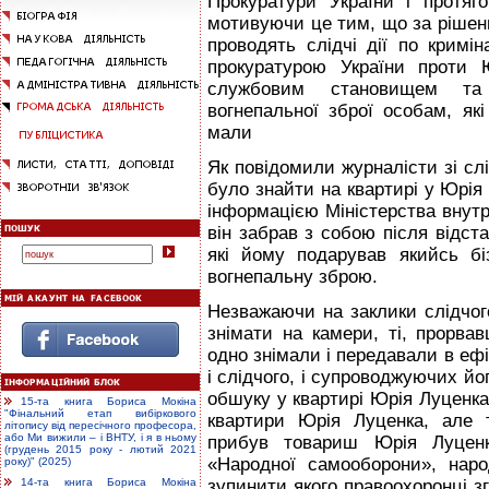
Прокуратури України і протя
мотивуючи це тим, що за рішен
проводять слідчі дії по кримі
прокуратурою України проти 
службовим становищем та 
вогнепальної зброї особам, як
мали
Як повідомили журналісти зі сл
було знайти на квартирі у Юрія
інформацією Мiністерства внутр
він забрав з собою після відста
які йому подарував якийсь бі
вогнепальну зброю.
Незважаючи на заклики слідчого
знімати на камери, ті, прорвав
одно знімали і передавали в еф
і слідчого, і супроводжуючих йо
обшуку у квартирі Юрія Луценка
15-та книга Бориса Мокіна
"Фінальний етап вибіркового
квартири Юрія Луценка, але 
літопису від пересічного професора,
або Ми вижили – і ВНТУ, і я в ньому
прибув товариш Юрія Луценка
(грудень 2015 року - лютий 2021
«Народної самооборони», нар
року)" (2025)
зупинити якого правоохоронці з
14-та книга Бориса Мокіна