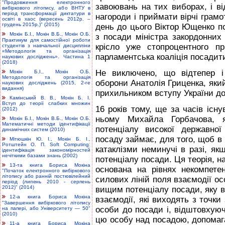
"Продовження електронного
завоювань на тих виборах, і в
вибіркового літопису, або ВНТУ в
період трансформації диктатури в
нагороди і приймати вірчі грамо
освіті в хаос (вересень 2012р. –
грудень 2015р.)" (2015)
день до цього Віктор Ющенко п
Мокін Б.І., Мокін В.Б., Мокін О.Б.
з посади міністра закордонних 
Практикум для самостійної роботи
крісло уже стопроцентного пр
студентів з навчальної дисципліни
«Методологія та організація
парламентська коаліція посадит
наукових досліджень». Частина 1
(2018)
Не виключено, що відтепер і
Мокін Б.І., Мокін О.Б.
Методологія та організація
оборони Анатолія Гриценка, яки
наукових досліджень (2015, 2-ге
видання)
прихильником вступу України до
Камінський В. В., Мокін Б. І.
Вступ до теорії слабких множин
16 років тому, ще за часів існ
(2012)
ньому Михайла Горбачова, я 
Мокін Б.І., Мокін В.Б., Мокін О.Б.
Математичні методи ідентифікації
потенціалу високої державно
динамічних систем (2010)
посаду займає, для того, щоб в к
Мітюшкін Ю. І., Мокін Б. І.,
Ротштейн О. П. Soft Computing:
катаклізми неминучі в разі, я
ідентифікація закономірностей
нечіткими базами знань (2002)
потенціалу посади. Ця теорія, на
13-та книга Бориса Мокіна
основана на рівнях некомпете
"Початок електронного вибіркового
літопису або ранній постювілейний
силових ліній поля взаємодії о
період (липень 2010 - серпень
2012)" (2014)
вищим потенціалу посади, яку во
12-а книга Бориса Мокіна
взаємодії, які виходять з точки
"Завершення вибіркового літопису
особи до посади і, відштовхуюч
на папері, або Університету — 50"
(2010)
цю особу над посадою, допомага
11-а книга Бориса Мокіна