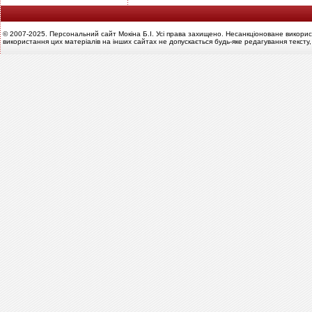
© 2007-2025. Персональний сайт Мокіна Б.І. Усі права захищено. Несанкціоноване викорис
використання цих матеріалів на інших сайтах не допускається будь-яке редагування тексту