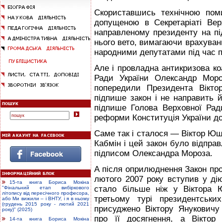
Скориставшись технічною поми
допущеною в Секретаріаті Верх
направленому президенту на пі
нього вето, вимагаючи врахуванн
народними депутатами під час п
Але і провладна антикризова коа
Ради України Олександр Мороз
попередили Президента Вікто
підпише закон і не направить й
підпише Голова Верховної Рад
реформи Конституція України до
Саме так і сталося — Віктор Ющ
Кабмін і цей закон було відпр
підписом Олександра Мороза.
А після оприлюднення Закон про
лютого 2007 року вступив у ді
15-та книга Бориса Мокіна
стало більше ніж у Віктора 
"Фінальний етап вибіркового
літопису від пересічного професора,
третьому турі президентськи
або Ми вижили – і ВНТУ, і я в ньому
(грудень 2015 року - лютий 2021
присуджено Віктору Януковичу
року)" (2025)
про її досягнення, а Віктор
14-та книга Бориса Мокіна