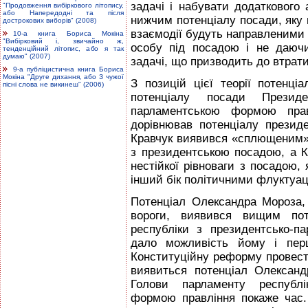
задачі і набувати додаткового
"Продовження вибіркового літопису,
або Напередодні та після
нижчим потенціалу посади, яку в
дострокових виборів" (2008)
взаємодії будуть направленими
10-а книга Бориса Мокіна
"Вибірковий і, звичайно ж,
особу під посадою і не даючи
тенденційний літопис, або я так
думаю" (2007)
задачі, що призводить до втрати
9-а публіцистична книга Бориса
Мокіна "Друге дихання, або З чужої
З позицій цієї теорії потенц
пісні слова не викинеш" (2006)
потенціалу посади Президе
парламентською формою прав
дорівнював потенціалу президе
Кравчук виявився «сплющеним» 
з президентською посадою, а К
нестійкої рівноваги з посадою,
інший бік політичними флуктуац
Потенціал Олександра Мороза,
вороги, виявився вищим пот
республіки з президентсько-
дало можливість йому і перш
Конституційну реформу провести
виявиться потенціал Олексан
Голови парламенту республі
формою правління покаже час