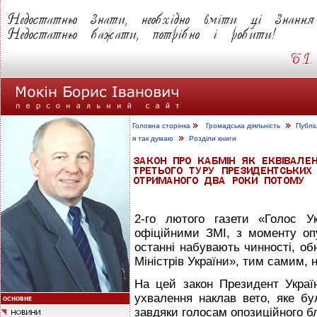
Головна сторінка
Громадська діяльність
Публі
я так думаю
Розділи книги
2-го лютого газети «Голос У
офіційними ЗМІ, з моменту опу
останні набувають чинності, об
Міністрів України», тим самим,
На цей закон Президент Украї
ухвалення наклав вето, яке бу
завдяки голосам опозиційного б