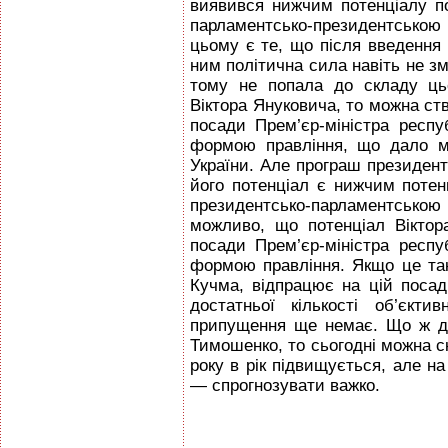
виявився нижчим потенціалу п
парламентсько-президентськ
цьому є те, що після введення
ним політична сила навіть не з
тому не попала до складу ць
Віктора Януковича, то можна ст
посади Прем’єр-міністра респу
формою правління, що дало м
України. Але програш президент
його потенціал є нижчим потен
президентсько-парламентсь
можливо, що потенціал Віктор
посади Прем’єр-міністра респу
формою правління. Якщо це так,
Кучма, відпрацює на цій посад
достатньої кількості об’єкт
припущення ще немає. Що ж до
Тимошенко, то сьогодні можна с
року в рік підвищується, але на
— спрогнозувати важко.