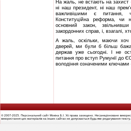
На жаль, не встають на захист 
ні наш президент, ні наш прем’є
важливішими є питання, чи
Конституційна реформа, чи 
основний закон, звільнивши
закордонних справ, і, взагалі, хт
А жаль, оскільки, маючи хоч
дверей, ми були б більш бажа
держав уже сьогодні. І не о
питання про вступ Румунії до ЄС
володіння означеними ключами 
© 2007-2025. Персональний сайт Мокіна Б.І. Усі права захищено. Несанкціоноване викорис
використання цих матеріалів на інших сайтах не допускається будь-яке редагування тексту