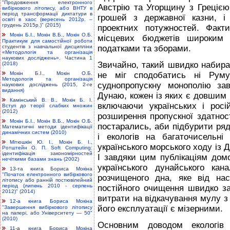
"Продовження електронного
Австрію та Угорщину з Грецією 
вибіркового літопису, або ВНТУ в
період трансформації диктатури в
грошей з державної казни, і
освіті в хаос (вересень 2012р. –
грудень 2015р.)" (2015)
проектних потужностей. Факт
Мокін Б.І., Мокін В.Б., Мокін О.Б.
місцевих бюджетів широким 
Практикум для самостійної роботи
студентів з навчальної дисципліни
податками та зборами.
«Методологія та організація
наукових досліджень». Частина 1
Звичайно, такий швидко набира
(2018)
Мокін Б.І., Мокін О.Б.
не міг сподобатись ні Руму
Методологія та організація
суднопропускну монополію за
наукових досліджень (2015, 2-ге
видання)
Дунаю, кожен із яких є довшим Б
Камінський В. В., Мокін Б. І.
включаючи українських і росі
Вступ до теорії слабких множин
(2012)
розширення пропускної здатнос
Мокін Б.І., Мокін В.Б., Мокін О.Б.
постарались, аби підбурити ряд
Математичні методи ідентифікації
динамічних систем (2010)
і екологів на багаточисельні
Мітюшкін Ю. І., Мокін Б. І.,
українського морського ходу із 
Ротштейн О. П. Soft Computing:
ідентифікація закономірностей
І завдяки цим публікаціям до
нечіткими базами знань (2002)
українського дунайського ка
13-та книга Бориса Мокіна
"Початок електронного вибіркового
розчищеного дна, яке від на
літопису або ранній постювілейний
період (липень 2010 - серпень
постійного очищення швидко з
2012)" (2014)
витрати на відкачування мулу з 
12-а книга Бориса Мокіна
його експлуатації є мізерними.
"Завершення вибіркового літопису
на папері, або Університету — 50"
(2010)
Основним доводом екологів 
11-а книга Бориса Мокіна