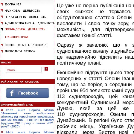
Це уже не перша публікація на 
своїх книжках не торкався.
обґрунтованою статтею Олени 
висловити і свою точку зору, 
можливість, для підтверджен
фактажем їхньої статті.
Одразу ж заявляю, що я за 
судноплавного каналу в дунайсь
це надзвичайно підсилить наш
політичному плані.
Економічне підґрунтя цього тве
наведених у статті Олени Івашк
тому, що за період з середини
пройшли 954 великотонажні судна
113 суднопроходів, цей кан
конкурентний Сулинський морс
Дунаю, який за цей же м
15-та книга Бориса Мокіна
110 суднопроходів. Ожили п
"Фінальний етап вибіркового
літопису від пересічного професора,
Дунайський. В регіоні було ст
або Ми вижили – і ВНТУ, і я в ньому
(грудень 2015 року - лютий 2021
робочих місць. Українське Д
року)" (2025)
відкрили через Бистре нові в
14-та книга Бориса Мокіна