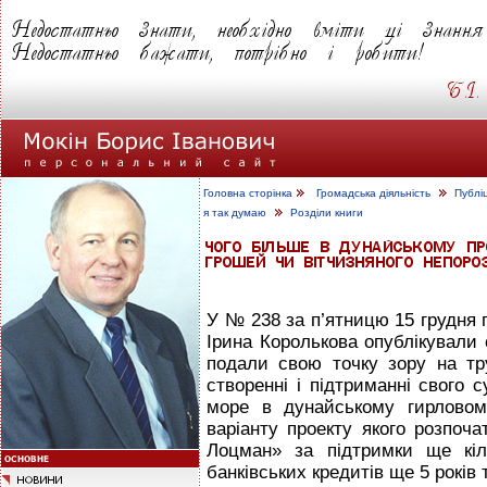
Головна сторінка
Громадська діяльність
Публі
я так думаю
Розділи книги
У № 238 за п’ятницю 15 грудня 
Ірина Королькова опублікували 
подали свою точку зору на тр
створенні і підтриманні свого 
море в дунайському гирловом
варіанту проекту якого розпоч
Лоцман» за підтримки ще кіл
банківських кредитів ще 5 років 