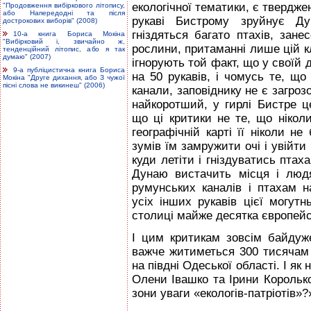
екологічної тематики, є твердже
"Продовження вибіркового літопису,
або Напередодні та після
рукаві Бистрому зруйнує Ду
дострокових виборів" (2008)
гніздяться багато птахів, зане
10-а книга Бориса Мокіна
"Вибірковий і, звичайно ж,
рослини, притаманні лише цій кл
тенденційний літопис, або я так
думаю" (2007)
ігнорують той факт, що у своїй 
9-а публіцистична книга Бориса
на 50 рукавів, і чомусь те, що
Мокіна "Друге дихання, або З чужої
пісні слова не викинеш" (2006)
канали, заповіднику не є загроз
найкоротший, у гирлі Бистре ц
що ці критики не те, що нікол
географічній карті її ніколи н
зумів їм замружити очі і увійти 
куди летіти і гніздуватись птах
Дунаю вистачить місця і люд
румунських каналів і птахам н
усіх інших рукавів цієї могутн
столиці майже десятка європей
І цим критикам зовсім байдуж
важче житиметься 300 тисячам 
на півдні Одеської області. І я
Олени Івашко та Ірини Корольк
зони уваги «екологів-патріотів»?