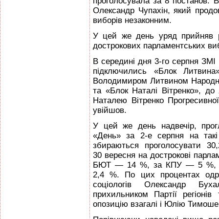
проголосувала за 8 постанов. 
Олександр Чупахін, який прод
виборів незаконним.
У цей же день уряд прийняв 
дострокових парламентських виб
В середині дня 3-го серпня ЗМІ
підключились «Блок Литвина
Володимиром Литвином Народної
та «Блок Наталі Вітренко», до
Наталею Вітренко Прогресивної 
увійшов.
У цей же день надвечір, прог
«День» за 2-е серпня на такі 
збираються проголосувати 30
30 вересня на дострокові парла
БЮТ — 14 %, за КПУ — 5 %, 
2,4 %. По цих процентах одр
соціологів Олександр Бух
прихильником Партії регіонів
опозицію взагалі і Юлію Тимоше