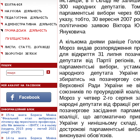
інстанцій, в її складі не залиш
300 народних депутатів. Том
парламентські вибори через 60
указу, тобто, 30 вересня 2007 ро
політичною заявою Віктора Ю
Януковича
А кількома днями раніше Голо
Мороз видав розпорядження про
для відкриття 31 липня позаче
депутати від Партії регіонів
парламентські вибори, устам
народного депутата Україн
збиратись на позачергову се
Верховної Ради України не в
союзників по проурядовій коалі
Мороз у четвер 2-го серпня з
народні депутати від фракції ре
позачергове засідання парлам
15-та книга Бориса Мокіна
коаліції, що автоматично при
"Фінальний етап вибіркового
України у нинішньому складі, 
літопису від пересічного професора,
або Ми вижили – і ВНТУ, і я в ньому
дострокові парламентські ви
(грудень 2015 року - лютий 2021
року)" (2025)
виконувачі обов’язків.
14-та книга Бориса Мокіна