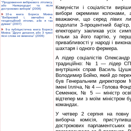
"Продовження вибіркового літопису,
або Напередодні та після
Комуністи і соціалісти виріш
дострокових виборів" (2008)
вибори окремими колонами, а
10-а книга Бориса Мокіна
"Вибірковий і, звичайно ж,
вважаючи, що серед лівих л
тенденційний літопис, або я так
думаю" (2007)
подолати 3-процентний бар’єр
9-а публіцистична книга Бориса
електорату закликав усіх симп
Мокіна "Друге дихання, або З чужої
тільки за його партію, у перш
пісні слова не викинеш" (2006)
привабливості у народі і викона
шахтаря і одного фермера.
А лідер соціалістів Олександ
традиційно: № 1 — лідер СП
внутрішніх справ Василь Цуш
Володимир Бойко, який до перех
був Генеральним директором М
імені Ілліча, № 4 — Голова Фон
Семенюк, № 5 — міністр освіт
відтепер ми з моїм міністром б
командах.
У четвер 2 серпня на повну 
виборча комісія, приступивш
дострокових парламентських 