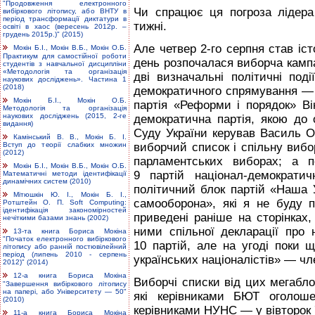
"Продовження електронного
Чи спрацює ця погроза лідера
вибіркового літопису, або ВНТУ в
період трансформації диктатури в
тижні.
освіті в хаос (вересень 2012р. –
грудень 2015р.)" (2015)
Але четвер 2-го серпня став і
Мокін Б.І., Мокін В.Б., Мокін О.Б.
Практикум для самостійної роботи
день розпочалася виборча кампа
студентів з навчальної дисципліни
«Методологія та організація
дві визначальні політичні под
наукових досліджень». Частина 1
(2018)
демократичного спрямування — 
Мокін Б.І., Мокін О.Б.
партія «Реформи і порядок» Ві
Методологія та організація
наукових досліджень (2015, 2-ге
демократична партія, якою до
видання)
Суду України керував Василь О
Камінський В. В., Мокін Б. І.
Вступ до теорії слабких множин
виборчий список і спільну вибо
(2012)
парламентських виборах; а п
Мокін Б.І., Мокін В.Б., Мокін О.Б.
9 партій націонал-демократи
Математичні методи ідентифікації
динамічних систем (2010)
політичний блок партій «Наша 
Мітюшкін Ю. І., Мокін Б. І.,
самооборона», які я не буду п
Ротштейн О. П. Soft Computing:
ідентифікація закономірностей
приведені раніше на сторінках,
нечіткими базами знань (2002)
ними спільної декларації про 
13-та книга Бориса Мокіна
"Початок електронного вибіркового
10 партій, але на угоді поки 
літопису або ранній постювілейний
період (липень 2010 - серпень
українських націоналістів» — чл
2012)" (2014)
12-а книга Бориса Мокіна
Виборчі списки від цих мегаблок
"Завершення вибіркового літопису
на папері, або Університету — 50"
які керівниками БЮТ оголош
(2010)
керівниками НУНС — у вівторок 
11-а книга Бориса Мокіна