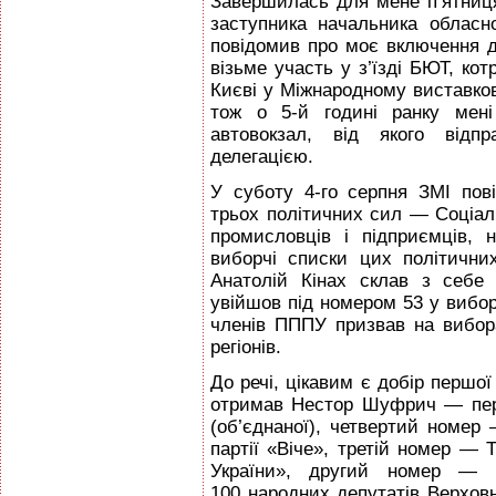
Завершилась для мене п’ятниця
заступника начальника облас
повідомив про моє включення до
візьме участь у з’їзді БЮТ, кот
Києві у Міжнародному виставков
тож о 5-й годині ранку мені
автовокзал, від якого відп
делегацією.
У суботу 4-го серпня ЗМІ пов
трьох політичних сил — Соціаліст
промисловців і підприємців,
виборчі списки цих політичн
Анатолій Кінах склав з себе 
увійшов під номером 53 у виборч
членів ПППУ призвав на вибор
регіонів.
До речі, цікавим є добір першої 
отримав Нестор Шуфрич — пере
(об’єднаної), четвертий номер
партії «Віче», третій номер —
України», другий номер — 
100 народних депутатів Верховн