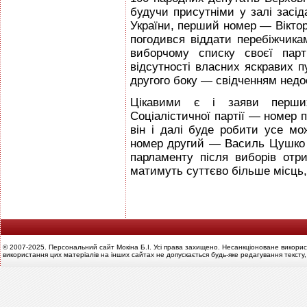
будучи присутніми у залі засід
України, перший номер — Віктор 
погодився віддати перебіжчикам
виборчому списку своєї парт
відсутності власних яскравих пуб
другого боку — свідченням недоо
Цікавими є і заяви перши
Соціалістичної партії — номер
він і далі буде робити усе мо
номер другий — Василь Цушко з
парламенту після виборів отр
матимуть суттєво більше місць, 
© 2007-2025. Персональний сайт Мокіна Б.І. Усі права захищено. Несанкціоноване викорис
використання цих матеріалів на інших сайтах не допускається будь-яке редагування тексту