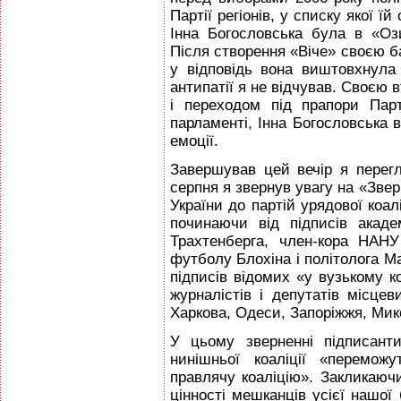
Партії регіонів, у списку якої ї
Інна Богословська була в «Оз
Після створення «Віче» своєю ба
у відповідь вона виштовхнула 
антипатії я не відчував. Своєю в
і переходом під прапори Парт
парламенті, Інна Богословська 
емоції.
Завершував цей вечір я перегл
серпня я звернув увагу на «Зверн
України до партій урядової коалі
починаючи від підписів акад
Трахтенберга, член-кора НАНУ
футболу Блохіна і політолога М
підписів відомих «у вузькому ко
журналістів і депутатів місцев
Харкова, Одеси, Запоріжжя, Мик
У цьому зверненні підписант
нинішньої коаліції «перемо
правлячу коаліцію». Закликаюч
цінності мешканців усієї нашої