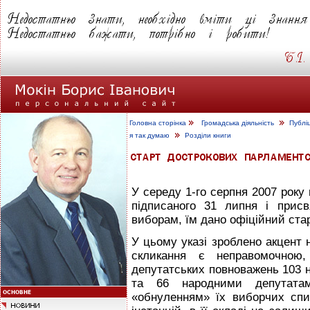
Головна сторінка
Громадська діяльність
Публі
я так думаю
Розділи книги
У середу 1-го серпня 2007 року 
підписаного 31 липня і прис
виборам, їм дано офіційний стар
У цьому указі зроблено акцент 
скликання є неправомочною,
депутатських повноважень 103 
та 66 народними депутата
«обнуленням» їх виборчих спи