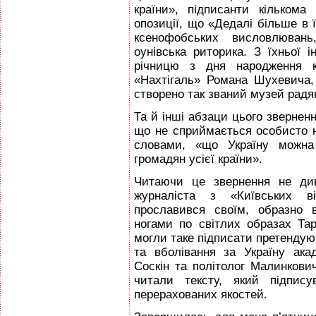
країни», підписанти кільком
опозиції, що «Дедалі більше в 
ксенофобських висловлювань
оунівська риторика. З їхньої 
річницю з дня народження к
«Нахтігаль» Романа Шухевича
створено так званий музей радян
Та й інші абзаци цього зверненн
що не сприймається особисто н
словами, «що Україну можна
громадян усієї країни».
Читаючи це звернення не ди
журналіста з «Київських в
прославився своїм, образно 
ногами по світлих образах Тар
могли таке підписати претендуючі
та вболівання за Україну акад
Соскін та політолог Малинков
читали тексту, який підпису
перерахованих якостей.