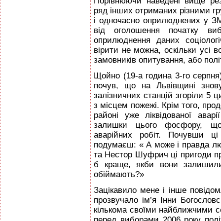
Порівнюючи наведені вище рез
ряд інших отриманих різними гру
і одночасно оприлюднених у ЗМ
від оголошення початку ви
оприлюднення даних соціологі
вірити не можна, оскільки усі
замовників опитування, або полi
Щойно (19-а година 3-го серпня
почув, що на Львівщині знов
залізничних станцій згоріли 5 ц
з місцем пожежі. Крім того, про
районі уже ліквідованої ава
залишки цього фосфору, що
аварійних робіт. Почувши ц
подумаєш: « А може і правда л
та Нестор Шуфрич ці пригоди при
б краще, якби вони залишили 
обіймають?»
Зацікавило мене і інше повідо
прозвучало ім’я Інни Богословс
кількома своїми найближчими с
перед виборами 2006 року політ