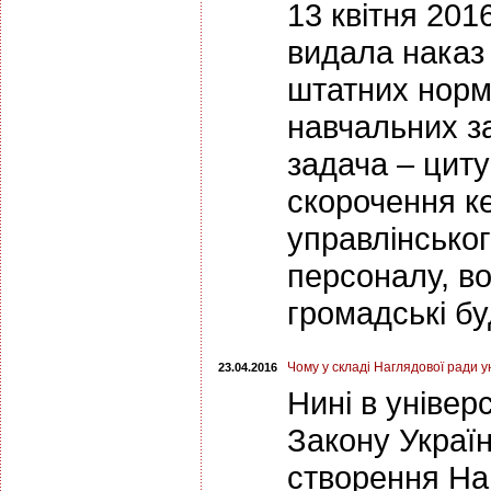
13 квітня 2016
видала наказ
штатних норм
навчальних за
задача – цит
скорочення ке
управлінсько
персоналу, во
громадські буд
Чому у складі Наглядової ради 
23.04.2016
Нині в універ
Закону Україн
створення На