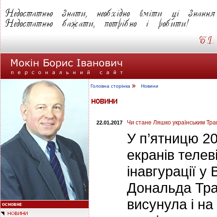
Головна сторінка
Новини
Чи стане Ляшко українським Тр
22.01.2017
У п’ятницю 20
екранів телев
інавгурації у
Дональда Тра
висунула і н