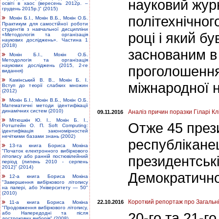
науковий журн
освіті в хаос (вересень 2012р. –
грудень 2015р.)" (2015)
політехнічног
Мокін Б.І., Мокін В.Б., Мокін О.Б.
Практикум для самостійної роботи
студентів з навчальної дисципліни
році і який 
«Методологія та організація
наукових досліджень». Частина 1
(2018)
заснованим в 
Мокін Б.І., Мокін О.Б.
Методологія та організація
наукових досліджень (2015, 2-ге
проголошення
видання)
Камінський В. В., Мокін Б. І.
міжнародної 
Вступ до теорії слабких множин
(2012)
Мокін Б.І., Мокін В.Б., Мокін О.Б.
Математичні методи ідентифікації
динамічних систем (2010)
Аналіз причин поразки Гіларі К
09.11.2016
Мітюшкін Ю. І., Мокін Б. І.,
Отже 45 през
Ротштейн О. П. Soft Computing:
ідентифікація закономірностей
нечіткими базами знань (2002)
республікане
13-та книга Бориса Мокіна
"Початок електронного вибіркового
президентськ
літопису або ранній постювілейний
період (липень 2010 - серпень
2012)" (2014)
Демократичної
12-а книга Бориса Мокіна
"Завершення вибіркового літопису
на папері, або Університету — 50"
(2010)
Короткий репортаж про Загальні 
22.10.2016
11-а книга Бориса Мокіна
"Продовження вибіркового літопису,
20-го та 21-г
або Напередодні та після
дострокових виборів" (2008)