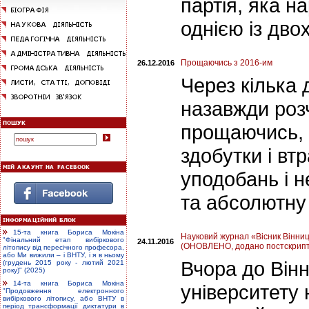
партія, яка н
однією із дво
Прощаючись з 2016-им
26.12.2016
Через кілька 
назавжди розч
прощаючись, я
здобутки і вт
уподобань і 
та абсолютну 
15-та книга Бориса Мокіна
Науковий журнал «Вісник Вінниц
"Фінальний етап вибіркового
24.11.2016
(ОНОВЛЕНО, додано постскрип
літопису від пересічного професора,
або Ми вижили – і ВНТУ, і я в ньому
Вчора до Вінн
(грудень 2015 року - лютий 2021
року)" (2025)
14-та книга Бориса Мокіна
університету 
"Продовження електронного
вибіркового літопису, або ВНТУ в
період трансформації диктатури в