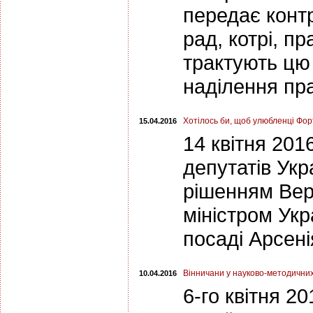
передає контр
рад, котрі, п
трактують цю 
наділення пр
Хотілось би, щоб улюбленці Фо
15.04.2016
14 квітня 201
депутатів Ук
рішенням Вер
міністром Укр
посаді Арсен
Вінничани у науково-методичних
10.04.2016
6-го квітня 20