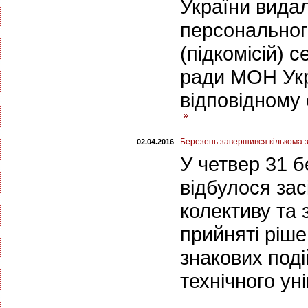
України вида
персональног
(підкомісій) 
ради МОН Укра
відповідному 
Березень завершився кількома 
02.04.2016
У четвер 31 б
відбулося за
колективу та 
прийняті ріше
знакових поді
технічного ун