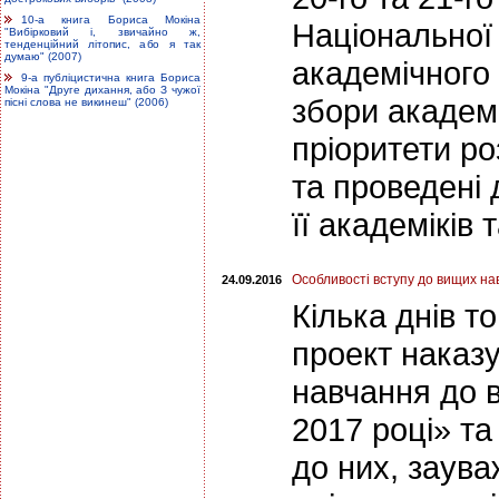
10-а книга Бориса Мокіна
Національної 
"Вибірковий і, звичайно ж,
тенденційний літопис, або я так
думаю" (2007)
академічного 
9-а публіцистична книга Бориса
Мокіна "Друге дихання, або З чужої
збори академі
пісні слова не викинеш" (2006)
пріоритети ро
та проведені 
її академіків
Особливості вступу до вищих нав
24.09.2016
Кілька днів т
проект наказ
навчання до 
2017 році» т
до них, заув