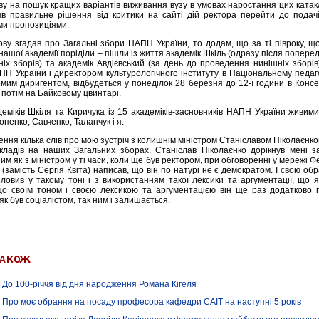
ву на пошук кращих варіантів виживання вузу в умовах наростання цих катак
в правильне рішення від критики на сайті дій ректора перейти до подач
ми пропозиціями.
нову згадав про Загальні збори НАПН України, то додам, що за ті півроку, 
 нашої академії поріділи – пішли із життя академік Шкіль (одразу після поперед
ніх зборів) та академік Авдієвський (за день до проведення нинішніх зборі
Н України і директором культурологічного інституту в Національному педаго
омим диригентом, відбудеться у понеділок 28 березня до 12-ї години в Консер
потім на Байковому цвинтарі.
деміків Шкіля та Киричука із 15 академіків-засновників НАПН України живим
опенко, Савченко, Таланчук і я.
ення кілька слів про мою зустріч з колишнім міністром Станіславом Ніколаєнком
кладів на наших Загальних зборах. Станіслав Ніколаєнко дорікнув мені з
ним як з міністром у ті часи, коли ще був ректором, при обговоренні у мережі 
 (замість Сергія Квіта) написав, що він по натурі не є демократом. І свою о
словив у такому тоні і з використанням такої лексики та аргументації, що
що своїм тоном і своєю лексикою та аргументацією він ще раз додатково 
як був соціалістом, так ним і залишається.
До 100-річчя від дня народження Романа Кігеля
Про моє обрання на посаду професора кафедри САІТ на наступні 5 років