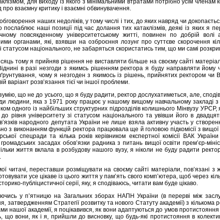
клізмом, для виходу із якого з мінімальними втратами потрібно усім членам 
д про взаємну критику і взаємні обвинувачення.
обговорення наших недоліків, у тому числі і тих, до яких навряд чи докопаєт
во послаблює наші позиції під час долання тих катаклізмів, деякі із яких я 
чному повсякденному університетському житті, повинен по добрій волі 
ими органами, які, взявши на озброєння лозунг про суттєве скорочення кіль
зі статусом національного, не забаряться скористатись тим, що ми самі розкри
сяць тому я прийняв рішення не виставляти більше на своєму сайті матеріали
Віднині в разі незгоди з якимсь рішенням ректора я буду направляти йому ч
ґрунтування, чому я незгоден з якимось із рішень, прийнятих ректором чи В
ій варіант розв’язання тієї чи іншої проблеми.
зумію, що не до усього, що я буду радити, ректор дослухатиметься, але, споді
ди людини, яка з 1971 року працює у нашому вищому навчальному закладі 
ком одного із найбільших структурних підрозділів колишнього Мінвузу УРСР, 
до рівня університету зі статусом національного та увівши його в двадцятк
’язків народного депутата України не лише взяла активну участь у створенні
но з виконанням функцій ректора працювала ще й головою підкомісії з вищої о
ської спецради та кілька років керівником експертної комісії ВАК України 
громадських засадах обов’язки радника з питань вищої освіти прем’єр-мініс
ільки життя вклала в розбудову нашого вузу, я ніколи не буду радити ректо
.
ої читачі, переставши розміщувати на своєму сайті матеріали, пов’язані з 
товувати усе цікаве із цього життя у пам’ять свого комп’ютера, щоб через кільк
історико-публіцистичної серії, яку, я сподіваюсь, читати вам буде цікаво.
куючись у п’ятницю на Загальних зборах НАПН України (в перерві між засл
, затвердженням Стратегії розвитку та нового Статуту академії) з кількома р
и нашої академії, я поцікавився, як вони адаптуються до умов протистояння 
дь, що вони, як і я, прийшли до висновку, що будь-які протистояння в колекти