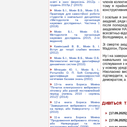
членів колекти
освіті в хаос (вересень 2012р. –
грудень 2015р.)" (2015)
тому я прийня
конструктивни
Мокін Б.І., Мокін В.Б., Мокін О.Б.
Практикум для самостійної роботи
студентів з навчальної дисципліни
І оскільки я з
«Методологія та організація
академії, ряди
наукових досліджень». Частина 1
після поперед
(2018)
академіком НАП
Мокін Б.І., Мокін О.Б.
всесвітньо-від
Методологія та організація
Володимира, а 
наукових досліджень (2015, 2-ге
видання)
Зі смертю ака
Камінський В. В., Мокін Б. І.
Мадзігон, Прок
Вступ до теорії слабких множин
(2012)
Ну і на заверш
Мокін Б.І., Мокін В.Б., Мокін О.Б.
навчальних за
Математичні методи ідентифікації
спілкування з 
динамічних систем (2010)
у новому уряді
Мітюшкін Ю. І., Мокін Б. І.,
Ніколаєнко ви
Ротштейн О. П. Soft Computing:
підтвердити, 
ідентифікація закономірностей
нечіткими базами знань (2002)
демократом, а 
13-та книга Бориса Мокіна
"Початок електронного вибіркового
літопису або ранній постювілейний
період (липень 2010 - серпень
2012)" (2014)
12-а книга Бориса Мокіна
"Завершення вибіркового літопису
на папері, або Університету — 50"
(2010)
[17.09.2025]
11-а книга Бориса Мокіна
[17.06.2025]
"Продовження вибіркового літопису,
або Напередодні та після
дострокових виборів" (2008)