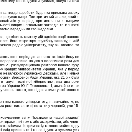
колективу консолідувати зусилля, забувши хоча
ься за тиждень роботи будь-яка прислана зверху
перерахував вище. Тож критичний аналіз, який є
аналітиків у період протистояння з вищими
кості вищих навчальних закладів та кількості
ваємо перед ними свої недоліки.
, що містять критику дій адміністрації нашого
ерез його секретаря службову записку, в якій
ченою радою університету, яку він очолює, та
ваюсь, що в період долання катаклізмів йому не
з перервою лише на два з половиною роки для
яка 21 рік відпрацювала ректором нашого вузу,
у кращих університетів України, яка у період
 незалежної української держави, але і кілька
світи Верховної Ради України, яка 21 рік була
в галузі технічної кібернетики, яка два роки
тра України Юлії Тимошенко. І, звичайно ж, як
ру чогось такого, що підриватиме устої мною ж
життям нашого університету, я, звичайно ж, не
а років викласти ці нотатки у черговій, уже 15-
уховуванням звіту Президента нашої академії
екторами, які теж є або академіками, або член-
катаклізмам. І отримав від кожного майже одну
ві слід припинити і консолідувати зусилля усіх