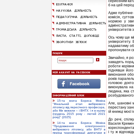
серйозним ката
б на цей періо
Адже публічне 
комісія, суттє
нормою у зви
адміністративн
університетів 
Ось чому ще мі
університету. 
надаватиму об
пропонувати св
Звичайно, я ро
завадять пора
роботи керівни
піднявши його 
виконання обов
років паралель
головою доктор
виконувала на 
людина, яка ст
розбудованого
15-та книга Бориса Мокіна
Але, шановні м
"Фінальний етап вибіркового
перестану зано
літопису від пересічного професора,
або Ми вижили – і ВНТУ, і я в ньому
ій книжці моєї 
(грудень 2015 року - лютий 2021
року)" (2025)
До речі, спіл
14-та книга Бориса Мокіна
Василя Кременя
"Продовження електронного
кореспондентам
вибіркового літопису, або ВНТУ в
і ту ж відпові
період трансформації диктатури в