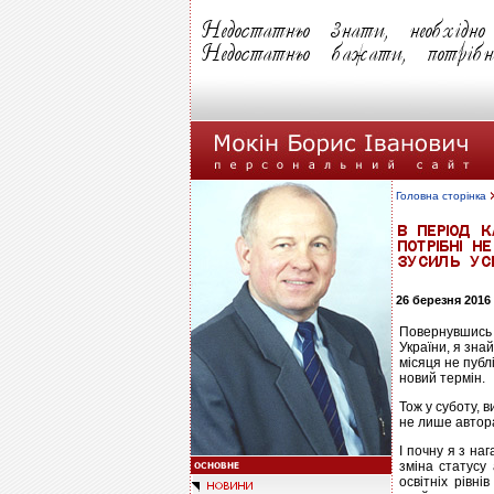
Головна сторінка
26 березня 2016
Повернувшись п
України, я зна
місяця не публ
новий термін.
Тож у суботу, в
не лише автор
І почну я з на
зміна статусу 
освітніх рівні