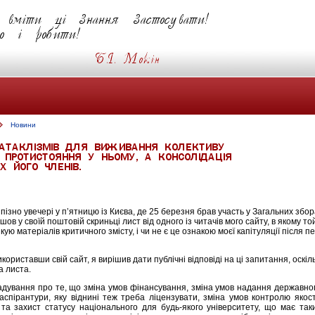
Новини
ізно увечері у п’ятницю із Києва, де 25 березня брав участь у Загальних збор
йшов у своїй поштовій скриньці лист від одного із читачів мого сайту, в якому т
ікую матеріалів критичного змісту, і чи не є це ознакою моєї капітуляції післ
икориставши свій сайт, я вирішив дати публічні відповіді на ці запитання, оскіл
а листа.
гадування про те, що зміна умов фінансування, зміна умов надання державно
аспірантури, яку віднині теж треба ліцензувати, зміна умов контролю якост
в та захист статусу національного для будь-якого університету, що має так