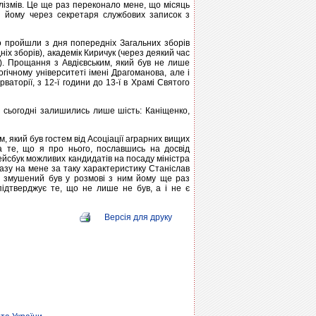
лізмів. Це ще раз переконало мене, що місяць
і йому через секретаря службових записок з
що пройшли з дня попередніх Загальних зборів
ніх зборів), академік Киричук (через деякий час
в). Прощання з Авдієвським, який був не лише
гічному університеті імені Драгоманова, але і
ваторії, з 12-ї години до 13-ї в Храмі Святого
и сьогодні залишились лише шість: Каніщенко,
, який був гостем від Асоціації аграрних вищих
а те, що я про нього, пославшись на досвід
Фейсбук можливих кандидатів на посаду міністра
бразу на мене за таку характеристику Станіслав
 я змушений був у розмові з ним йому ще раз
підтверджує те, що не лише не був, а і не є
Версія для друку