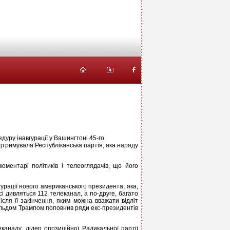
едуру інавгурації у Вашингтоні 45-го
тримувала Республіканська партія, яка наряду
коментарі політиків і телеоглядачів, що його
урації нового американського президента, яка,
сі дивляться 112 телеканал, а по-друге, багато
ісля її закінчення, яким можна вважати відліт
альдом Трампом поповнив ряди екс-президентів
аналу, лідер опозиційної Радикальної партії