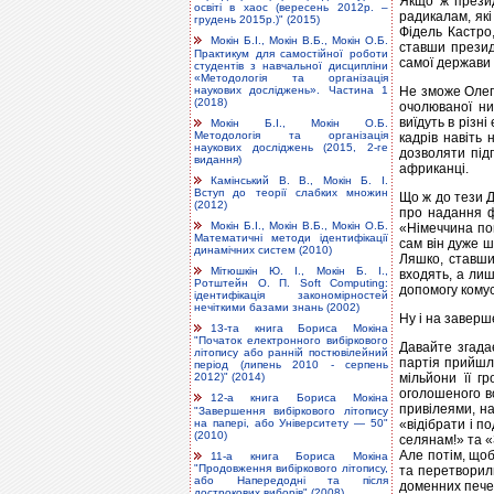
Якщо ж презид
освіті в хаос (вересень 2012р. –
радикалам, які
грудень 2015р.)" (2015)
Фідель Кастро
Мокін Б.І., Мокін В.Б., Мокін О.Б.
ставши президе
Практикум для самостійної роботи
самої держави 
студентів з навчальної дисципліни
«Методологія та організація
наукових досліджень». Частина 1
Не зможе Олег
(2018)
очолюваної ни
виїдуть в різн
Мокін Б.І., Мокін О.Б.
Методологія та організація
кадрів навіть 
наукових досліджень (2015, 2-ге
дозволяти підп
видання)
африканці.
Камінський В. В., Мокін Б. І.
Вступ до теорії слабких множин
Що ж до тези Д
(2012)
про надання ф
Мокін Б.І., Мокін В.Б., Мокін О.Б.
«Німеччина пон
Математичні методи ідентифікації
сам він дуже ш
динамічних систем (2010)
Ляшко, ставши
Мітюшкін Ю. І., Мокін Б. І.,
входять, а лиш
Ротштейн О. П. Soft Computing:
допомогу комус
ідентифікація закономірностей
нечіткими базами знань (2002)
Ну і на заверш
13-та книга Бориса Мокіна
"Початок електронного вибіркового
Давайте згада
літопису або ранній постювілейний
партія прийшла
період (липень 2010 - серпень
мільйони її г
2012)" (2014)
оголошеного в
12-а книга Бориса Мокіна
привілеями, на
"Завершення вибіркового літопису
на папері, або Університету — 50"
«відібрати і п
(2010)
селянам!» та «
Але потім, щоб
11-а книга Бориса Мокіна
"Продовження вибіркового літопису,
та перетворили
або Напередодні та після
доменних печей
дострокових виборів" (2008)