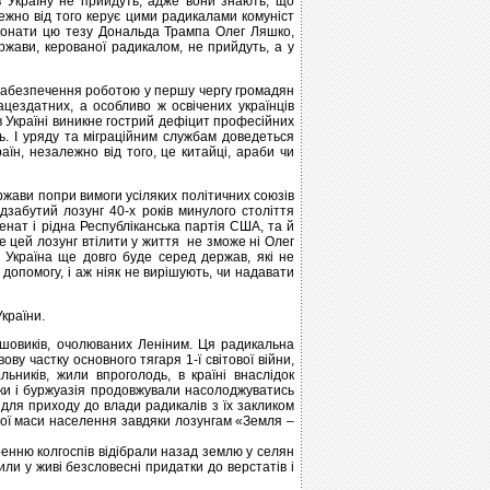
в Україну не прийдуть, адже вони знають, що
лежно від того керує цими радикалами комуніст
конати цю тезу Дональда Трампа Олег Ляшко,
ржави, керованої радикалом, не прийдуть, а у
забезпечення роботою у першу чергу громадян
цездатних, а особливо ж освічених українців
 в Україні виникне гострий дефіцит професійних
ть. І уряду та міграційним службам доведеться
аїн, незалежно від того, це китайці, араби чи
жави попри вимоги усіляких політичних союзів
забутий лозунг 40-х років минулого століття
енат і рідна Республіканська партія США, та й
е цей лозунг втілити у життя не зможе ні Олег
 Україна ще довго буде серед держав, які не
допомогу, і аж ніяк не вирішують, чи надавати
країни.
ьшовиків, очолюваних Леніним. Ця радикальна
ву частку основного тягаря 1-ї світової війни,
льників, жили впроголодь, в країні внаслідок
ики і буржуазія продовжували насолоджуватись
для приходу до влади радикалів з їх закликом
вної маси населення завдяки лозунгам «Земля –
оренню колгоспів відібрали назад землю у селян
ли у живі безсловесні придатки до верстатів і