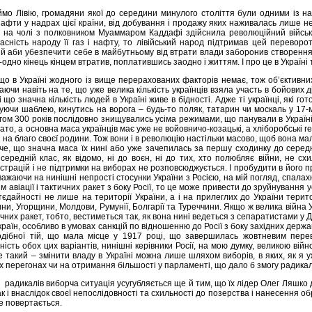
ймо Лівію, громадяни якої до середини минулого століття були одними із н
 нафти у надрах цієї країни, від добування і продажу яких наживалась лише не
в на чолі з полковником Муаммаром Каддафі здійснила революційний військо
асність народу її газ і нафту, то лівійський народ підтримав цей переворо
й аби убезпечити себе в майбутньому від втрати влади заборонив створення 
-одно кінець кінцем втратив, поплатившись заодно і життям. І про це в Україні
що в Україні жодного із вище перерахованих факторів немає, тож об’єктивни
ючи навіть на те, що уже велика кількість українців взяла участь в бойових 
ї і що значна кількість людей в Україні живе в бідності. Адже ті українці, які 
хуючи шаблею, кинутись на ворога – будь-то поляк, татарин чи москаль у 17-м
ягом 300 років послідовно знищувались усіма режимами, що панували в Україні в
агато, а основна маса українців має уже не войовничо-козацькі, а хліборобські г
 на благо своєї родини. Тож вони і в революцію настільки масово, щоб вона мала 
че, що значна маса їх нині або уже зачепилась за першу сходинку до середн
середній клас, як відомо, ні до воєн, ні до тих, хто полюбляє війни, не с
нстрацій і не підтримки на виборах не розповсюджується. І пробудити в його 
зважаючи на нинішні непрості стосунки України з Росією, на мій погляд, спалах
м авіації і тактичних ракет з боку Росії, то це може привести до зруйнування 
єдайності не лише на території України, а і на прилеглих до України територ
ини, Угорщини, Молдови, Румунії, Болгарії та Туреччини. Якщо ж велика війна
тичних ракет, тобто, вестиметься так, як вона нині ведеться з сепаратистами у
раїн, особливо в умовах санкцій по відношенню до Росії з боку західних держа
подібної тій, що мала місце у 1917 році, що завершилась жовтневим перево
ність обох цих варіантів, нинішні керівники Росії, на мою думку, великою війн
 такий – змінити владу в Україні можна лише шляхом виборів, в яких, як я у
 перегонах чи на отримання більшості у парламенті, що дало б змогу радикалу
радикалів виборча ситуація усугубляється ще й тим, що їх лідер Олег Ляшко до
ак і внаслідок своєї непослідовності та схильності до позерства і нанесення 
е повертається.