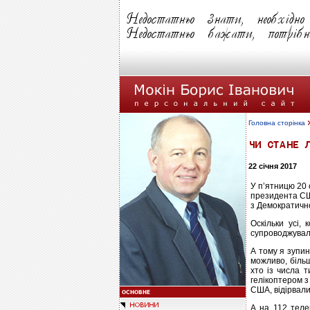
Головна сторінка
22 січня 2017
У п’ятницю 20 
президента США
з Демократично
Оскільки усі,
супроводжували
А тому я зупин
можливо, більш
хто із числа т
гелікоптером 
США, відірвали
А на 112 теле