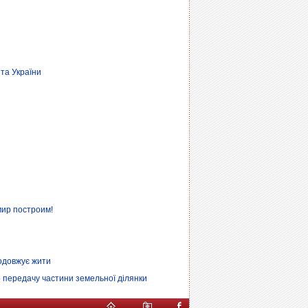
та України
мир построим!
одовжує жити
 передачу частини земельної ділянки