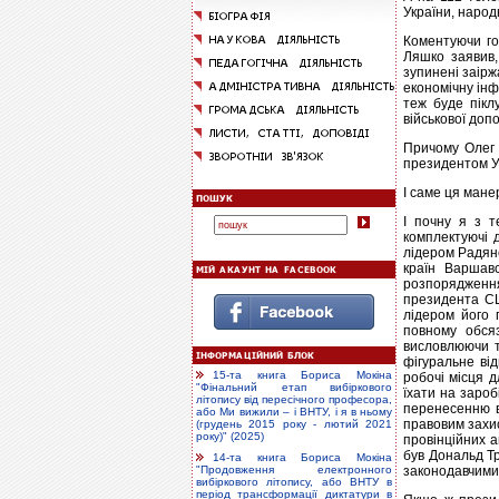
України, народ
Коментуючи го
Ляшко заявив,
зупинені заірж
економічну інф
теж буде пікл
військової доп
Причому Олег 
президентом Ук
І саме ця мане
І почну я з т
комплектуючі д
лідером Радянс
країн Варшавс
розпорядження
президента СШ
лідером його 
повному обсяз
висловлюючи т
фігуральне від
15-та книга Бориса Мокіна
робочі місця д
"Фінальний етап вибіркового
їхати на зароб
літопису від пересічного професора,
перенесенню в
або Ми вижили – і ВНТУ, і я в ньому
правовим захис
(грудень 2015 року - лютий 2021
року)" (2025)
провінційних а
був Дональд Тр
14-та книга Бориса Мокіна
законодавчими
"Продовження електронного
вибіркового літопису, або ВНТУ в
період трансформації диктатури в