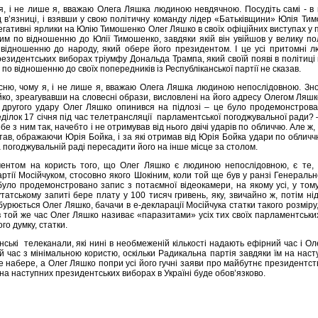
, і не лише я, вважаю Олега Ляшка людиною невдячною. Посудіть самі - в по
 в’язниці, і взявши у свою політичну команду лідер «Батьківщини» Юлія Тим
негативні ярлики на Юлію Тимошенко Олег Ляшко в своїх офіційних виступах у
м по відношенню до Юлії Тимошенко, завдяки якій він увійшов у велику полі
о відношенню до народу, який обере його президентом. І це усі притомні 
резидентських виборах тріумфу Дональда Трампа, який своїй появі в політиці 
 по відношенню до своїх попередників із Республіканської партії не сказав.
сню, чому я, і не лише я, вважаю Олега Ляшка людиною непослідовною. Знов
ко, зреагувавши на словесні образи, висловлені на його адресу Олегом Ляшко
 другого удару Олег Ляшко опинився на підлозі – це було продемонстрован
ділок 17 січня під час телетрансляції парламентської погоджувальної ради?
ебе з ним так, начебто і не отримував від нього двічі ударів по обличчю. Але ж
став, ображаючи Юрія Бойка, і за які отримав від Юрія Бойка удари по обличч
 погоджувальній раді пересадити його на інше місце за столом.
ентом на користь того, що Олег Ляшко є людиною непослідовною, є те, 
ртії Мосійчуком, стосовно якого Шокіним, коли той ще був у ранзі Генеральн
уло продемонстровано запис з потаємної відеокамери, на якому усі, у тому 
татському запиті бере плату у 100 тисяч гривень, яку, звичайно ж, потім нід
обурюється Олег Ляшко, бачачи в е-декларації Мосійчука статки такого розміру,
 той же час Олег Ляшко називає «паразитами» усіх тих своїх парламентських
ого думку, статки.
аїнські телеканали, які нині в необмеженій кількості надають ефірний час і Ол
 час з мінімальною користю, оскільки Радикальна партія завдяки їм на наст
не набере, а Олег Ляшко попри усі його гучні заяви про майбутнє президентство
 на наступних президентських виборах в Україні буде обов’язково.