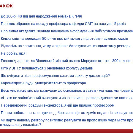
До 100-річчя від дня народження Романа Кігеля
Про моє обрання на посаду професора кафедри САІТ на наступні 5 років
Про вклад академіка Леоніда Каніщенка в формування майбутнього президен
Кілька слів напередодні 80-річчя про мій вклад у підготовку наукових кадрів
Відповідь на запитання, чому я вирішив балотуватись кандидатом у ректори
Не робіть, як я!
Розповідь про те, як Вінницький міський голова Моргунов втратив 300 голосів
Літо у ВНТУ починається з оновлення корпусу деканів
Що очікувати після реформування системи захисту дисертацій?
Коронавірусні будні університетського професора
Весь мир насильно мы разрушим до основанья, а затем - мы наш, мы новый 
«Ніхто не зобов’язаний виконувати явно злочинні розпорядження чи накази»
Передноворічні роздуми ексректора, який ще працює професором
Попри побажання та потуги недоброзичливців академія педагогічних наук пр
Чи варто нашому ректору позитивно реагувати на пропозицію мера міста про
 в комунальну власність?