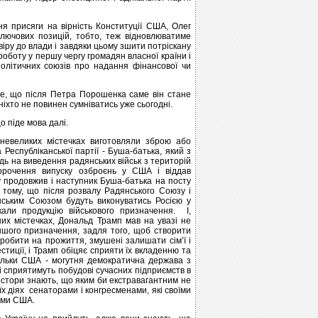
я присяги на вірність Конституції США, Олег
лючових позицій, тобто, теж відновлюватиме
віру до влади і завдяки цьому зшити потріскану
роботу у першу чергу громадян власної країни і
олітичних союзів про надання фінансової чи
те, що після Петра Порошенка саме він стане
іхто не повинен сумніватись уже сьогодні.
о піде мова далі.
 невеликих містечках виготовляли зброю або
Республіканської партії - Буша-батька, який з
дь на виведення радянських військ з територій
скорочення випуску озброєнь у США і віддав
у продовжив і наступник Буша-батька на посту
 тому, що після розвалу Радянського Союзу і
нським Союзом будуть виконуватись Росією у
кали продукцію військового призначення. І,
их містечках, Дональд Трамп мав на увазі не
іншого призначення, задля того, щоб створити
аробити на прожиття, змушені залишати сім’ї і
естиції, і Трамп обіцяє сприяти їх вкладенню та
кільки США - могутня демократична держава з
 і сприятимуть побудові сучасних підприємств в
вестори знають, що яким би екстравагантним не
їх діях сенаторами і конгресменами, які своїми
ами США.