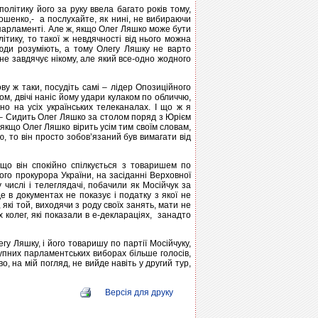
літику його за руку ввела багато років тому,
ошенко,- а послухайте, як нині, не вибираючи
 парламенті. Але ж, якщо Олег Ляшко може бути
тику, то такої ж невдячності від нього можна
люди розуміють, а тому Олегу Ляшку не варто
не завдячує нікому, але який все-одно жодного
у ж таки, посудіть самі – лідер Опозиційного
м, двічі наніс йому удари кулаком по обличчю,
о на усіх українських телеканалах. І що ж я
 – Сидить Олег Ляшко за столом поряд з Юрієм
, якщо Олег Ляшко вірить усім тим своїм словам,
ю, то він просто зобов’язаний був вимагати від
що він спокійно спілкується з товаришем по
ого прокурора України, на засіданні Верховної
числі і телеглядачі, побачили як Мосійчук за
е в документах не показує і податку з якої не
 які той, виходячи з роду своїх занять, мати не
 колег, які показали в е-деклараціях, занадто
егу Ляшку, і його товаришу по партії Мосійчуку,
упних парламентських виборах більше голосів,
, на мій погляд, не вийде навіть у другий тур,
Версія для друку