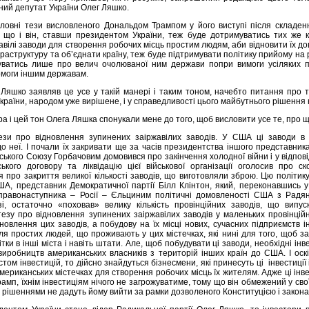
ний депутат України Олег Ляшко.
ловні тези висловленого Дональдом Трампом у його виступі після складенн
 що і він, ставши президентом України, теж буде дотримуватись тих же к
авілі заводи для створення робочих місць простим людям, аби відновити їх до
раструктуру та об’єднати країну, теж буде підтримувати політику прийому на 
уватись лише про велич очолюваної ним держави попри вимоги усіляких п
омоги іншим державам.
Ляшко заявляв це усе у такій манері і таким тоном, начебто питання про 
раїни, народом уже вирішене, і у справедливості цього майбутнього рішення н
ра і цей тон Олега Ляшка спонукали мене до того, щоб висловити усе те, про щ
ези про відновлення зупинених заіржавілих заводів. У США ці заводи в
о неї. І почали їх закривати ще за часів президентства іншого представника 
ького Союзу Горбачовим домовився про закінчення холодної війни і у відпові
ького договору та ліквідацію цієї військової організації оголосив про 
 про закриття великої кількості заводів, що виготовляли зброю. Цю політик
А, представник Демократичної партії Білл Клінтон, який, переконавшись у
правонаступника – Росії – Єльциним політичні домовленості США з Радя
і, остаточно «поховав» велику кількість провінційних заводів, що випус
езу про відновлення зупинених заіржавілих заводів у маленьких провінційн
новлення цих заводів, а побудову на їх місці нових, сучасних підприємств 
ля простих людей, що проживають у цих містечках, які нині для того, щоб з
ітки в інші міста і навіть штати. Але, щоб побудувати ці заводи, необхідні інв
иробництв американських власників з територій інших країн до США. І ос
том інвестицій, то дійсно знайдуться бізнесмени, які принесуть ці інвестиції
мериканських містечках для створення робочих місць їх жителям. Адже ці ін
амп, їхнім інвестиціям нічого не загрожуватиме, тому що він обмежений у сво
 рішеннями не дадуть йому вийти за рамки дозволеного Конституцією і закон