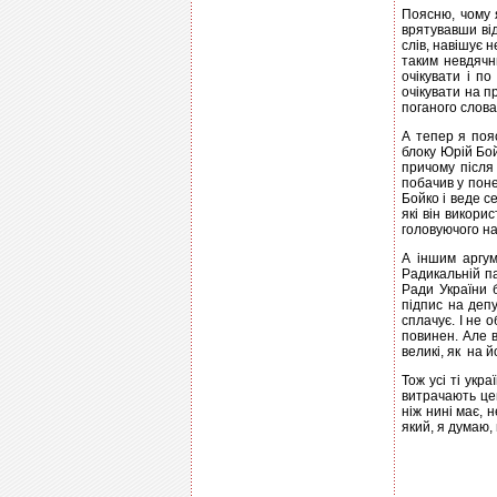
Поясню, чому я
врятувавши від
слів, навішує 
таким невдячни
очікувати і п
очікувати на п
поганого слова
А тепер я поя
блоку Юрій Бой
причому після
побачив у поне
Бойко і веде с
які він викори
головуючого на
А іншим аргум
Радикальній па
Ради України б
підпис на депу
сплачує. І не 
повинен. Але в
великі, як на й
Тож усі ті укр
витрачають цей
ніж нині має, 
який, я думаю,