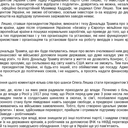
ентом України стане лідер Радикальної партії Олег Ляшко, то інвестори 
 діють за принципом «усе відібрати і поділити», довірятись не можна, неза
, офіційно безпартійний Муаммар Каддафі, чи радикал Олег Ляшко. Тож ви
нтом України, не зможе об’єктивно, оскільки інвестори із-за кордону до де
коштів на відбудову зупинених заіржавілих заводів немає.
 Ляшко, ставши президентом України, виконати і тезу Дональда Трампа про 
м країни, адже після отримання Україною «безвізу у Європу» мільйони пра
і європейські країни в пошуках нормальних заробітків, що приведе до того, що
на тих підприємствах і у тих організаціях та установах, які нині функціоную
риємствам і організаціям та установам брати на роботу вихідців з інших кр
ональда Трампа, що він буде піклуватись лише про велич очолюваної ним дер
інансової чи військової допомоги іншим державам, що дуже нагадує уже під
ад усе!», то його Дональду Трампу втілити у життя не дозволять Конгрес, С
видко зрозуміє, що ізольовано від світу навіть США жити не зможуть. Тим пач
 президентом України, ні будь-хто інший, хто обійматиме цю посаду. Адже
е просяться до політичних союзів, і не надають, а просять надати фінансову 
ь.
ення цього коментаря кілька слів про шанси Олега Ляшка стати президентом У
ємо, де, коли і за яких умов радикали приходили до влади. Почнемо з біл
 до влади у Росії у 1917 році тому, що Росія перед цим уже 3 роки несла лево
ромадян гнили в солдатських шинелях в окопах, їх сім’ї, позбавлені годува
оєнного стану були ліквідовані навіть зародки свободи, а придворні сановн
живаючись на військових замовленнях. Тобто, було створено ідеальні умови 
оділити». І вони, здійснивши переворот, прийшли і отримали підтримку осно
Заводи – робітникам!»
 утриматись при владі, вони знищили усі інші політичні партії, і завдяки ств
 їх на державних кріпаків, а робітників за допомогою ВЧК та НКВД перетвори
 та іншого заводського обладнання. І про це в Україні ще усі пам’ятають.