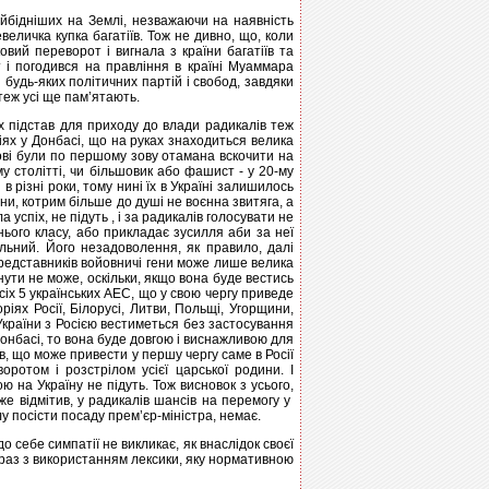
айбідніших на Землі, незважаючи на наявність
величка купка багатіїв. Тож не дивно, що, коли
вий переворот і вигнала з країни багатіїв та
т і погодився на правління в країні Муаммара
будь-яких політичних партій і свобод, завдяки
 теж усі ще пам’ятають.
х підстав для приходу до влади радикалів теж
діях у Донбасі, що на руках знаходиться велика
готові були по першому зову отамана вскочити на
у столітті, чи більшовик або фашист - у 20-му
 різні роки, тому нині їх в Україні залишилось
ени, котрим більше до душі не воєнна звитяга, а
успіх, не підуть , і за радикалів голосувати не
ього класу, або прикладає зусилля аби за неї
хильний. Його незадоволення, як правило, далі
представників войовничі гени може лише велика
нути не може, оскільки, якщо вона буде вестись
усіх 5 українських АЕС, що у свою чергу приведе
іях Росії, Білорусі, Литви, Польщі, Угорщини,
 України з Росією вестиметься без застосування
 Донбасі, то вона буде довгою і виснажливою для
в, що може привести у першу чергу саме в Росії
ротом і розстрілом усієї царської родини. І
ою на Україну не підуть. Тож висновок з усього,
же відмітив, у радикалів шансів на перемогу у
 посісти посаду прем’єр-міністра, немає.
 себе симпатії не викликає, як внаслідок своєї
образ з використанням лексики, яку нормативною