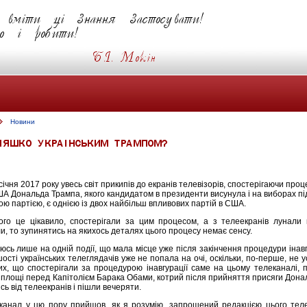
Новини
січня 2017 року увесь світ прикипів до екранів телевізорів, спостерігаючи проц
 Дональда Трампа, якого кандидатом в президенти висунула і на виборах під
ю партією, є однією із двох найбільш впливових партій в США.
 кого це цікавило, спостерігали за цим процесом, а з телеекранів лунали 
, то зупинятись на якихось деталях цього процесу немає сенсу.
юсь лише на одній події, що мала місце уже після закінчення процедури інавг
ості українських телеглядачів уже не попала на очі, оскільки, по-перше, не у
их, що спостерігали за процедурою інавгурації саме на цьому телеканалі, п
з площі перед Капітолієм Барака Обами, котрий після прийняття присяги Дон
сь від телеекранів і пішли вечеряти.
канал у цю пору прийшов, як я розумію, запрошений редакцією цього телек