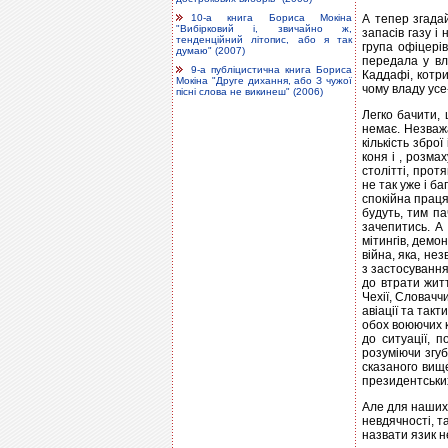
10-а книга Бориса Мокіна
А тепер згада
"Вибірковий і, звичайно ж,
запасів газу і
тенденційний літопис, або я так
група офіцері
думаю" (2007)
передала у вл
9-а публіцистична книга Бориса
Каддафі, котри
Мокіна "Друге дихання, або З чужої
чому владу усе
пісні слова не викинеш" (2006)
Легко бачити, 
немає. Незважа
кількість збро
коня і , розма
столітті, прот
не так уже і б
спокійна праця
будуть, тим па
зачепитись. А 
мітингів, демо
війна, яка, не
з застосування
до втрати житт
Чехії, Словачч
авіації та так
обох воюючих к
до ситуації, 
розуміючи згуб
сказаного вище
президентських
Але для наших 
невдячності, т
назвати язик н