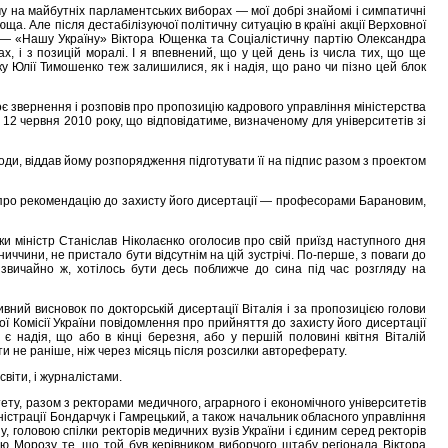
иму на майбутніх парламентських виборах — мої добрі знайомі і симпатичні
люща. Але після дестабілiзуючої політичну ситуацію в країні акції Верховної
сили — «Нашу Україну» Віктора Ющенка та Соціалістичну партію Олександра
х, і з позицій моралі. І я впевнений, що у цей день із числа тих, що ще
ку Юлії Тимошенко теж залишилися, як і надія, що рано чи пізно цей блок
своє звернення і розповів про пропозицію кадрового управління міністерства
12 червня 2010 року, що відповідатиме, визначеному для університетів зі
оди, віддав йому розпорядження підготувати її на підпис разом з проектом
ня про рекомендацію до захисту його дисертації — професорами Барановим,
ки міністр Станіслав Ніколаєнко оголосив про свій приїзд наступного дня
ниччини, не пристало бути відсутнім на цій зустрічі. По-перше, з поваги до
, звичайно ж, хотілось бути десь поближче до сина під час розгляду на
вний висновок по докторській дисертації Віталія і за пропозицією голови
ої Комісії України повідомлення про прийняття до захисту його дисертації
є надія, що або в кінці березня, або у першій половині квітня Віталій
и не раніше, ніж через місяць після розсилки автореферату.
світи, і журналістами.
тету, разом з ректорами медичного, аграрного і економічного університетів
ністрації Бондарчук і Гамрецький, а також начальник обласного управління
 головою спілки ректорів медичних вузів України і єдиним серед ректорів
лю Морозу те, що той був керівником виборчого штабу регіонала Віктора