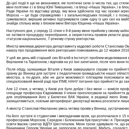
До цієї події я ще не визначився, які політичні сили із числа тих, що с
мені політики є і в блоці Юлії Тимошенко, і в блоці «Наша Україна», і в бл
Ради України по відставці уряду, яку вона здійснила під час газової аг
Мороза — це буде справедливо і з загальнолюдських позицій, і з позицій
сумнівалися, вирішив активно підтримувати саме одну із цих сил на майб
знайде спільну мову з блоком імені Віктора Ющенка «Наша Україна».
Наступного дня, у середу 11 січня о 9-й ранку мене прийняв у своєму кабін
не затівати процедуру переобрання, а скористатись правом укласти додат
статусом національного, 7-річному строку ректорства.
Міністр викликав директора департаменту кадрової роботи Станiслава Омел
наказу про продовження моїх ректорських повноважень до 12 червня 2010
У цей же день мій старший син Віталій в Інституті проблем моделювання 
Верланем та Тарапоном, і відповів на усі їхні запитання, після чого вони 
Після обіду, залишивши Віталія у Києві завершувати справи по прийняттю
зранку до Вінниці для зустрічі з педагогічною громадськістю нашої області
міністра, а по-друге, аби не дати можливості пліткарям пояснювати мо
спеціалізованій вченій раді при ІПМЕ НАНУ питання про прийняття до захи
Але 12 січня, у четвер, у Києві усе було добре і без мене — комісія пр
спецради професора Євдокимова її члени проголосували за прийняття дисер
для опублікування його у Бюлетені ВАК України, в редакції якого йому
захищатиметься, оскільки автореферат дисертації можна розсилати лише п
А міністр Станіслав Ніколаєнко увесь четвер провів у Вінниці, зустрічаючи
На його зустрічі зі студентами і викладачами вузів, що розпочалася о 15 
професорами Морозом, Середою і Білоконним був присутнім і я. Президію ц
освіти Івасюк і ректор ВДПУ Шестопалюк. Мене трохи здивувало те, що ре
Вінниччини Героєм України не запросили до президії. Мабуть, соціаліс