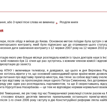
ння, або З чужої пісні слова не викинеш
Розділи книги
апери, після обіду я виїхав до Києва. Основною метою поїздки була зустріч 
о ректорського контракту, який було підписано ще до отримання цього стат
енесення дати закінчення контракту з 12 червня 2007 року на 12 червня 2010 
ертацію якого уже більше місяця розглядала комісія із трьох докторів наук із
італій повинен був 11 січня ще раз зустрітись з кожним членом комісії і відпо
 дисертацію до захисту.
ку АПНУ і включивши телевізор, я довідався, що цього ж дня Верховна Рад
не хотілось вірити у те, що основний законодавчий орган країни може дозвол
 питання про відставку прем’єр-міністра, яка тягне за собою відставку очол
 про відставку за пропозицією лише одного Петра Симоненка, без дотримання
а уряду уже один раз розглядалась парламентом, та ще й скориставшись відс
дента Нурсултана Назарбаєва — це теж не відповідає нормам нормальної взаємод
лії Тимошенко, які рік тому під час Помаранчевої революції стояли разом на 
тосовно кількох десятків іменитих прихильників останнього прем’єр-мініс
після 1-го січня 2006 року і вступу в дію Конституційної реформи лягла най