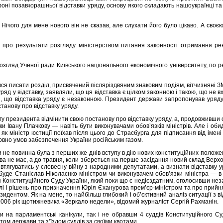
фоні позавчорашньої відставки уряду, основу якого складають нашоукраїнці т
Нічого для мене нового він не сказав, але слухати його було цікаво. А своєю
 і про результати розгляду міністерством питання законності отримання
озгляд Ученої ради Київського національного економічного університету, по р
взявся писати розділ, присвячений післяріздвяним знаковим подіям, вітчизняні
 уряд у відставку, заявляли, що ця відставка є цілком законною і такою, що не 
 що відставка уряду є незаконною. Президент держави запропонував уряду п
станову про відставку уряду.
гу президента відмінити свою постанову про відставку уряду, а, продовживши
и Івану Плачкову — навіть бути виконувачами обов’язків міністрів. Але і оби
 міністр юстиції поїхав після цього до Страсбурга для підписання від імені
овно умов забезпечення України російським газом.
не повинна була з перших же днів вступу в дію нових конституційних положень
 не має, а до травня, коли збереться на перше засідання новий склад Верхов
 втягуватись у словесну війну з народними депутатами, а визнати відставку 
буде Станіслав Ніколаєнко міністром чи виконувачем обов’язки міністра — в
шення Конституційного Суду України, який поки що є недієздатним, оголосивши н
числі і рішень про призначення Юрія Єханурова прем’єр-міністром та про прий
зидентом. Як на мене, то найбільш глибокий і об’єктивний аналіз ситуації з ві
 2006 рік щотижневика «Зеркало недели», відомий журналіст Сергій Рахманін.
и на парламентські канікули, так і не обравши 4 суддів Конституційного С
том держави та з’їздом суддів за своїми квотами.