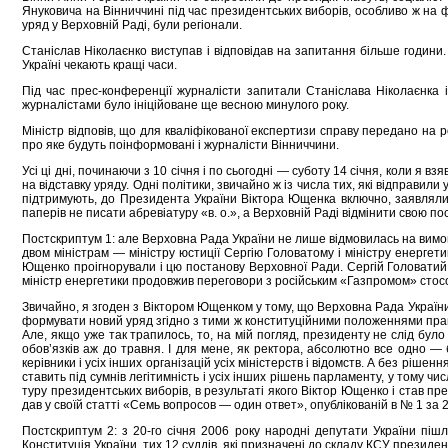
Януковича на Вінниччині під час президентських виборів, особливо ж на 
уряд у Верховній Раді, були регіонали.
Станіслав Ніколаєнко виступав і відповідав на запитання більше години. 
Україні чекають кращі часи.
Під час прес-конференції журналісти запитали Станіслава Ніколаєнка
журналістами було ініційоване ще весною минулого року.
Міністр відповів, що для кваліфікованої експертизи справу передано на р
про яке будуть поінформовані і журналісти Вінниччини.
Усі ці дні, починаючи з 10 січня і по сьогодні — суботу 14 січня, коли я 
на відставку уряду. Одні політики, звичайно ж із числа тих, які відправили
підтримують, до Президента України Віктора Ющенка включно, заявляли,
паперів не писати абревіатуру «в. о.», а Верховній Раді відмінити свою по
Постскриптум 1: але Верховна Рада України не лише відмовилась на вимо
двом міністрам — міністру юстиції Сергію Головатому і міністру енергетик
Ющенко проігнорували і цю постанову Верховної Ради. Сергій Головатий як
міністр енергетики продовжив переговори з російським «Газпромом» стос
Звичайно, я згоден з Віктором Ющенком у тому, що Верховна Рада України 
формувати новий уряд згідно з тими ж конституційними положеннями права
Але, якщо уже так трапилось, то, на мій погляд, президенту не слід було
обов’язків аж до травня. І для мене, як ректора, абсолютно все одно — 
керівники і усіх інших організацій усіх міністерств і відомств. А без рі
ставить під сумнів легітимність і усіх інших рішень парламенту, у тому 
туру президентських виборів, в результаті якого Віктор Ющенко і став пре
дав у своїй статті «Семь вопросов — один ответ», опублікованій в № 1 за
Постскриптум 2: з 20-го січня 2006 року народні депутати України пішл
Конституція України, тих 12 суддів, які призначені до складу КСУ президен