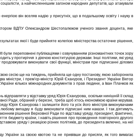
а соціалісти, а найчисленнішим загоном народних депутатів, що атакували
 енергією він вселяв надію у присутніх, що в подальшому освіту і науку в
 ректором ВДПУ Олександром Шестопалюком ученого звання доцента, яке
езультатах якої і буде прийняте колегією міністерства остаточне рішення,
 ЗМІ були переповнені публікаціями і озвучуванням різноманітних точок зору
входить у протиріччя з діючою конституцією держави. Інші політики, які уряд
родовжувати виконувати свої функції, міністрам при підписанні ділових
 свою сесію ще на тиждень, прийняла ще одну постанову, якою заборонила
два міністри, і прем’єр-міністр Юрій Єхануров, і Президент України Віктор
 України кількох міжнародних документів з прав людини, а Іван Плачков як
 відправляти у відставку уряд Юрія Єханурова, оскільки нинішній її склад
ної Ради, обраний у березні, треба щоб хтось економікою країни керував.
уряду Юрія Єханурова і залишити його та усіх його міністрів виконувачами
 любому випадку я буду виконувати підписані ним накази. І так діятимуть
езаконним рішення Верховної Ради по відставці уряду, президент, фактично,
няття бюджету країни, і навіть рішення про проведення повторного другого
дставкою уряду і реакцією різних політиків, до президента включно, на неї
уду України за своєю квотою та не привівши до присяги, як того вимагає