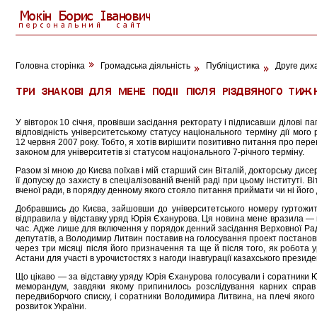
Головна сторінка
Громадська діяльність
Публіцистика
Друге диха
У вівторок 10 січня, провівши засідання ректорату і підписавши ділові п
відповідність університетському статусу національного терміну дії мог
12 червня 2007 року. Тобто, я хотів вирішити позитивно питання про пер
законом для університетів зі статусом національного 7-річного терміну.
Разом зі мною до Києва поїхав і мій старший син Віталій, докторську дис
її допуску до захисту в спеціалізованій вченій раді при цьому інституті. В
вченої ради, в порядку денному якого стояло питання приймати чи ні його
Добравшись до Києва, зайшовши до університетського номеру гуртожит
відправила у відставку уряд Юрія Єханурова. Ця новина мене вразила — 
час. Адже лише для включення у порядок денний засідання Верховної Ради
депутатів, а Володимир Литвин поставив на голосування проект постанови
через три місяці після його призначення та ще й після того, як робот
Астани для участі в урочистостях з нагоди інавгурації казахського прези
Що цікаво — за відставку уряду Юрія Єханурова голосували і соратники Ю
меморандум, завдяки якому припинилось розслідування карних справ с
передвиборчого списку, і соратники Володимира Литвина, на плечі якого 
розвиток України.