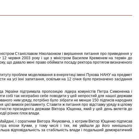
з міністром Станіславом Ніколаєнком і вирішення питання про приведення у
усу 12 червня 2003 року і ще з міністром Василем Кременем на термін до
року, що давало мені право обіймати посаду ректора протягом визначеного
 Інституту проблем моделювання в енергетиці імені Пухова НАНУ на предмет
вісти на усі їхні запитання, оскільки на 12 січня було призначено засідання
а України підтримала пропозицію лідера комуністів Петра Симоненка і
ити собі так незграбно себе поводити у цей непростий для нашої держави
юваного ним уряду, потрібно було зібрати не менше 150 підписів народних
 цієї вимоги регламенту. Ставити ж питання про відставку уряду в цілому
утністю президента держави Віктора Ющенка, який у цей день вилетів до
ії різних гілок влади.
Майдані, і соратники Віктора Януковича, з котрим Віктор Ющенко підписав
тра епохи Кучми, у тому числі і тих, які увійшли до його нинішнього
більша відповідальність за стабільність влади і подальший демократичний