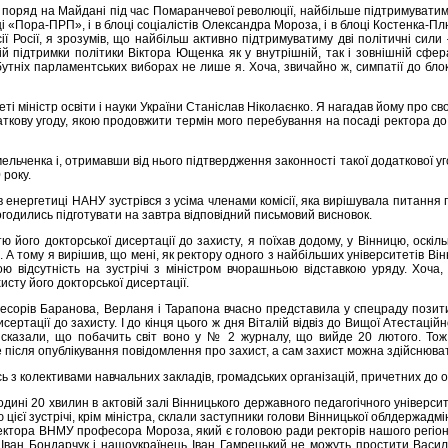
тяли поряд на Майдані під час Помаранчевої революції, найбільше підтримуват
оці «Пора-ПРП», і в блоці соціалістів Олександра Мороза, і в блоці Костенка-П
ресії Росії, я зрозумів, що найбільш активно підтримуватиму дві політичні 
 підтримки політики Віктора Ющенка як у внутрішній, так і зовнішній сфера
утніх парламентських виборах не лише я. Хоча, звичайно ж, симпатії до бло
еті міністр освіти і науки України Станіслав Ніколаєнко. Я нагадав йому про 
кову угоду, якою продовжити термін мого перебування на посаді ректора до 
ьченка і, отримавши від нього підтвердження законності такої додаткової уг
 року.
в енергетиці НАНУ зустрівся з усіма членами комісії, яка вирішувала питан
погодились підготувати на завтра відповідний письмовий висновок.
 його докторської дисертації до захисту, я поїхав додому, у Вінницю, оскіль
. А тому я вирішив, що мені, як ректору одного з найбільших університетів Він
ю відсутність на зустрічі з міністром вчорашньою відставкою уряду. Хоча
сту його докторської дисертації.
офесорів Баранова, Верланя і Тарапона вчасно представила у спецраду позити
тації до захисту. І до кінця цього ж дня Віталій відвіз до Вищої Атестаційн
 сказали, що побачить світ воно у № 2 журналу, що вийде 20 лютого. Тож 
ісля опублікування повідомлення про захист, а сам захист можна здійснюват
сь з колективами навчальних закладів, громадських організацій, причетних до о
годині 20 хвилин в актовій залі Вінницького державного педагогічного універси
ієї зустрічі, крім міністра, склали заступники голови Вінницької облдержадмі
ктора ВНМУ професора Мороза, який є головою ради ректорів нашого регіону,
т Іван Бондарчук і нашоукраїнець Іван Гамрецький не можуть простити Васи