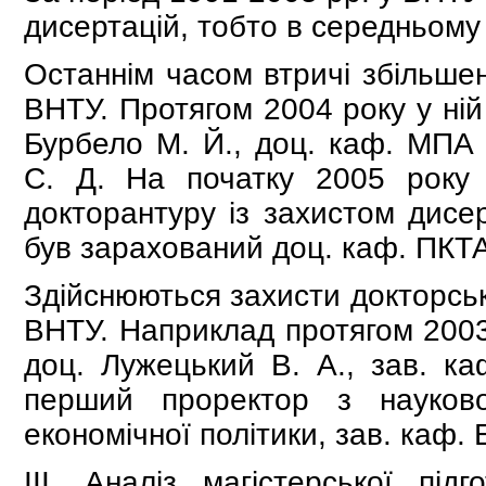
дисертацій, тобто в середньому 
Останнім часом втричі збільшен
ВНТУ. Протягом 2004 року у ній
Бурбело М. Й., доц. каф. МПА
С. Д. На початку 2005 року 
докторантуру із захистом дисер
був зарахований доц. каф. ПКТА
Здійснюються захисти докторськ
ВНТУ. Наприклад протягом 2003-2
доц. Лужецький В. А., зав. каф
перший проректор з науково
економічної політики, зав. каф. Е
ІІІ. Аналіз магістерської під