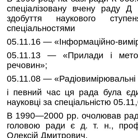
спеціалізовану вчену раду Д 
здобуття наукового ступ
спеціальностями
05.11.16 — «Інформаційно-вимі
05.11.13 — «Прилади і мето
речовин»;
05.11.08 — «Радіовимірювальні
і певний час ця рада була єд
науковці за спеціальністю 05.11,
В 1990—2000 рр. очолював раду
головою ради є д. т. н., про
Олексій Дмитрович.