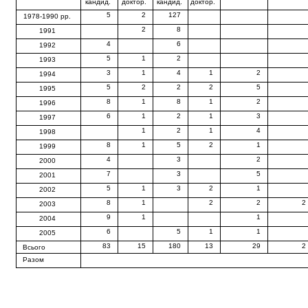
кандид.
доктор.
кандид.
доктор.
5
2
127
1978-1990 рр.
2
8
1991
4
6
1992
5
1
2
1993
3
1
4
1
2
1994
5
2
2
2
5
1995
8
1
8
1
2
1996
6
1
2
1
3
1997
1
2
1
4
1998
8
1
5
2
1
1999
4
3
2
2000
7
3
5
2001
5
1
3
2
1
2002
8
1
2
2
2
2003
9
1
1
2004
6
5
1
1
2005
83
15
180
13
29
2
Всього
Разом