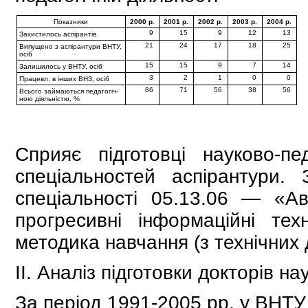
Показники
2000 р.
2001 р.
2002 р.
2003 р.
2004 р.
9
15
9
12
13
Захистилось аспірантів
21
24
17
18
25
Випущено з аспірантури ВНТУ,
осіб
15
15
9
7
14
Залишилось у ВНТУ, осіб
3
2
1
0
0
Працевл. в інших ВНЗ, осіб
86
71
56
38
56
Всього займаються педаго­гіч­
ною діяльністю, %
Сприяє підготовці науково-пе
спеціальностей аспірантури.
спеціальності 05.13.06 — «Ав
прогресивні інформаційні те
методика навчання (з технічних 
ІІ. Аналіз підготовки докторів нау
За період 1991-2005 рр. у ВНТУ