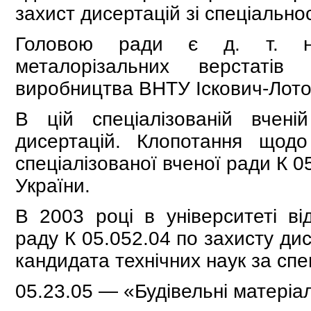
захист дисертацій зі спеціальнос
Головою ради є д. т. н.
металорізальних верстатів
виробництва ВНТУ Іскович-Лот
В цій спеціалізованій вчен
дисертацій. Клопотання щод
спецiалізованої вченої ради К 0
України.
В 2003 році в університеті ві
раду К 05.052.04 по захисту ди
кандидата технічних наук за сп
05.23.05 — «Будівельні матеріа