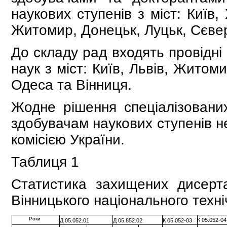
наукових ступенів з міст: Київ,
Житомир, Донецьк, Луцьк, Сєве
До складу рад входять провідні
наук з міст: Київ, Львів, Житом
Одеса та Вінниця.
Жодне рішення спеціалізован
здобувачам наукових ступенів 
комісією України.
Таблиця 1
Статистика захищених дисерта
Вінницького національного техні
Роки
К 05.052-0
Д 05.052.01
Д 05.852.02
К 05.052-03