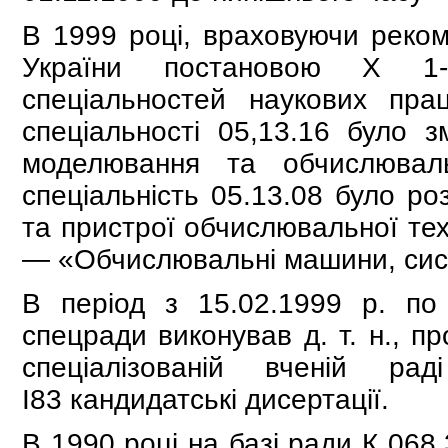
В 1999 році, враховуючи реком
України постановою X 1-
спеціальностей наукових прац
спеціальності 05,13.16 було 
моделювання та обчислюваль
спеціальність 05.13.08 було ро
та пристрої обчислювальної тех
— «Обчислювальні машини, сис
В період з 15.02.1999 р. по 
спецради виконував д. т. н., 
спеціалізованій вченій р
І83 кандидатські дисертації.
В 1990 році на базі ради К 068