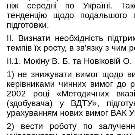
ніж середні по Україні. Так
тенденцію щодо подальшого пі
підготовки.
ІІ. Визнати необхідність підтр
темпів їх росту, в зв’язку з чим
ІІ.1. Мокіну В. Б. та Новіковій О.
1) не знижувати вимог щодо ви
керівниками чинних вимог до р
2002 році «Методичних вказі
(здобувача) у ВДТУ», підгот
урахуванням нових вимог ВАК У
2) вести роботу по залучен