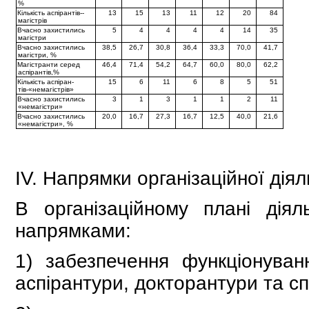
%
Кількість аспірантів-­
13
15
13
11
12
20
84
магістрів
Вчасно захистились
5
4
4
4
4
14
35
магістри
Вчасно захистились
38,5
26,7
30,8
36,4
33,3
70,0
41,7
магістри, %
Магістранти серед
46,4
71,4
54,2
64,7
60,0
80,0
62,2
аспірантів,%
Кількість аспіран­
15
6
11
6
8
5
51
тів-­«немагістрів»
Вчасно захистились
3
1
3
1
1
2
11
«немагістри»
Вчасно захистились
20,0
16,7
27,3
16,7
12,5
40,0
21,6
«немагістри», %
ІV. Напрямки організаційної дія
В організаційному плані дія
напрямками:
1) забезпечення функціонуван
аспірантури, докторантури та с