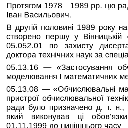
Протягом 1978—1989 рр. цю раду
Іван Васильович.
В другій половині 1989 року 
створено першу у Вінницькій 
05.052.01 по захисту дисерт
доктора технічних наук за спеці
05.13.16 — «Застосування обч
моделювання І математичних ме
05.13,08 — «Обчислювальні ма
пристрої обчислювальної технік
ради було призначено д. т. н.
який виконував ці обов’яз
01.11.1999 до нинішнього часу