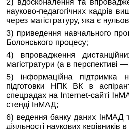
2) вдосконалення та впроваджен
науково-педагогічних кадрів вищ
через магістратуру, яка є нульо
3) приведення навчального проц
Болонського процесу;
4) впровадження дистанційн
магiстратури (а в перспективі — і
5) інформаційна підтримка н
підготовки НПК ВК в аспірант
спецрадах на Internet-сайті ІнМ
стенді ІнМАД;
6) ведення банку даних ІнМАД т
діяльності наукових керівників в