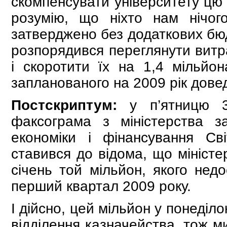
скомпенсувати університету цю
розумію, що ніхто нам нічо
затверджено без додаткових бюд
розпорядився переглянути витр
і скоротити їх на 1,4 мільйо
запланованого на 2009 рік дове
Постскриптум:
у п’ятницю 30
факсограма з міністерства з
економіки і фінансування Св
ставився до відома, що мінiст
січень той мільйон, якого нед
перший квартал 2009 року.
І дійсно, цей мільйон у понеділ
відділення казначейства, тож м