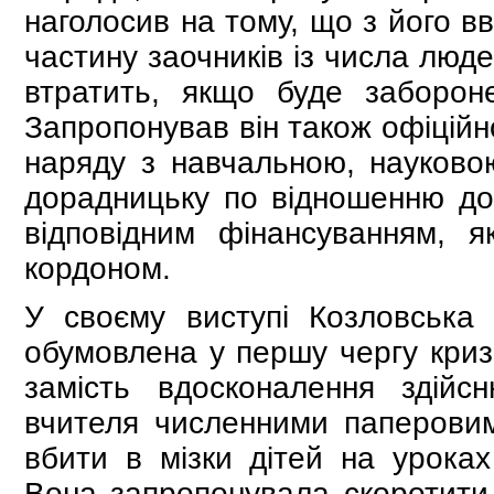
наголосив на тому, що з його в
частину заочників із числа люде
втратить, якщо буде забороне
Запропонував він також офіційн
наряду з навчальною, науков
дорадницьку по відношенню до с
відповідним фінансуванням, 
кордоном.
У своєму виступі Козловська 
обумовлена у першу чергу кризо
замість вдосконалення здійсн
вчителя численними паперовим
вбити в мізки дітей на уроках 
Вона запропонувала скоротити 