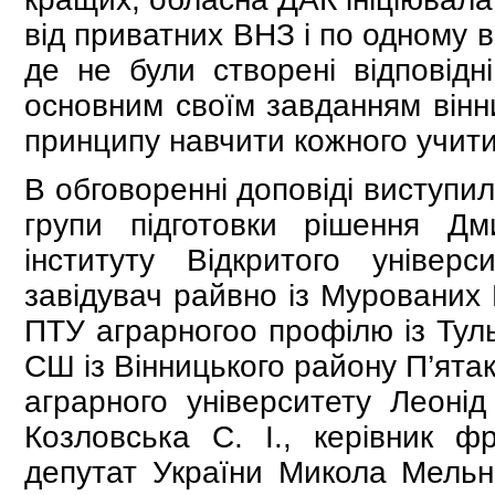
від приватних ВНЗ і по одному 
де не були створені відповідн
основним своїм завданням вінни
принципу навчити кожного учити
В обговоренні доповіді виступил
групи підготовки рішення Дм
інституту Відкритого унiвер
завідувач райвно із Мурованих 
ПТУ аграрногоо профілю із Туль
СШ із Вінницького району П’ята
аграрного університету Леоні
Козловська С. І., керівник фр
депутат України Микола Мельни