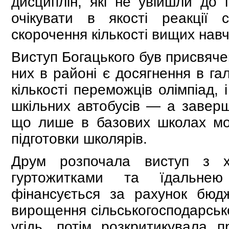
дисциплін, які не увійшли до 
очікувати в якості реакції 
скорочення кількості вищих навч
Виступ Богацького був присвячен
них в районі є досягнення в гал
кількості переможців олімпіад, 
шкільних автобусів — а заверши
що лише в базових школах мож
підготовки школярів.
Друм розпочала виступ з ха
гуртожитками та їдальнею 
фінансується за рахунок бюд
вирощення сільськогосподарсько
угідь, потім розкритикувала 