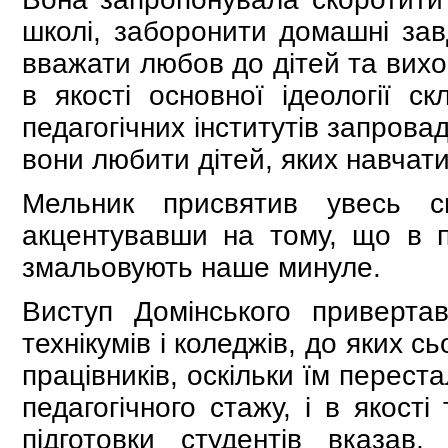
школі, заборонити домашні зав
вважати любов до дітей та вихо
в якості основної ідеології с
педагогічних інститутів запровад
вони любити дітей, яких навчати
Мельник присвятив увесь св
акцентувавши на тому, що в п
змальовують наше минуле.
Виступ Домінського приверт
технікумів і коледжів, до яких 
працівників, оскільки їм перес
педагогічного стажу, і в якост
підготовки студентів вказав,