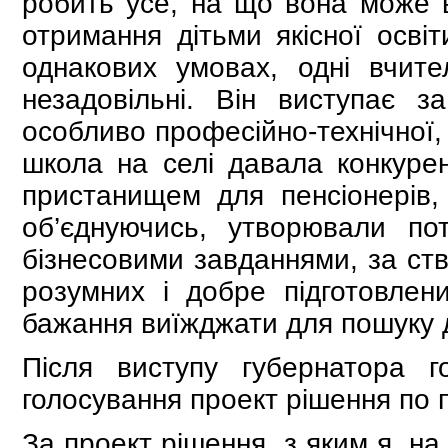
робить усе, на що вона може 
отримання дітьми якісної осві
однакових умовах, одні вчител
незадовільні. Він виступає за
особливо професійно-технічної,
школа на селі давала конкуре
пристанищем для пенсіонерів,
об’єднуючись, утворювали пот
бізнесовими завданнями, за ств
розумних і добре підготовлен
бажання виїжджати для пошуку д
Після виступу губернатора 
голосування проект рішення по
За проект рішення, з яким я, н