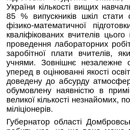
України кількості вищих навчал
85 % випускників шкіл стати с
фізико-математичної підгото
кваліфікованих вчителів цього 
проведення лабораторних робіт 
заробітної плати вчителів, я
учнями. Зовнішнє незалежне 
уперед в оцінюванні якості осві
доведену до абсурду атмосферу
обумовлену наявністю в примі
великої кількості незнайомих, п
міліціонерів.
Губернатор області Домбровсь