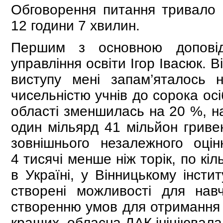
Обговорення питання тривало 
12 години 7 хвилин.
Першим з основною доповід
управління освіти Ігор Івасюк. 
виступу мені запам’яталось 
чисельністю учнів до сорока осі
області зменшилась на 20 %, на
один мільярд 41 мільйон гриве
зовнішнього незалежного оц
4 тисячі менше ніж торік, по кіл
в Україні, у Вінницькому інсти
створені можливості для нав
створенню умов для отримання о
кращих, обласна ДАК ініціювала