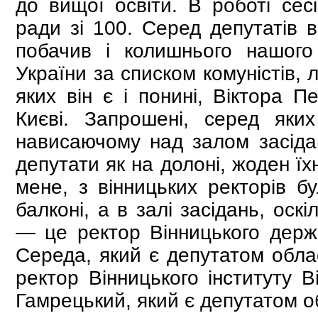
до вищої освіти. В роботі сес
ради зі 100. Серед депутатів в 
побачив і колишнього нашого
України за списком комуністів, 
яких він є і понині, Віктора П
Києві. Запрошені, серед яких
нависаючому над залом засідан
депутати як на долоні, жоден їх
мене, з вінницьких ректорів б
балконі, а в залі засідань, ос
— це ректор Вінницького держа
Середа, який є депутатом облас
ректор Вінницького інституту В
Гамрецький, який є депутатом о