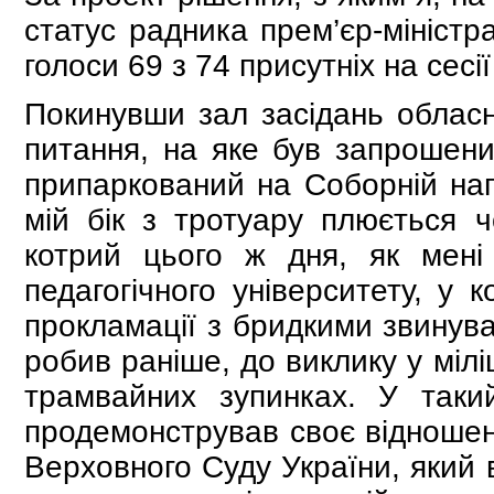
статус радника прем’єр-міністра
голоси 69 з 74 присутніх на сесі
Покинувши зал засідань обласн
питання, на яке був запрошени
припаркований на Соборній напр
мій бік з тротуару плюється 
котрий цього ж дня, як мені
педагогічного університету, у 
прокламації з бридкими звинува
робив раніше, до виклику у мілі
трамвайних зупинках. У таки
продемонстрував своє відношен
Верховного Суду України, який 