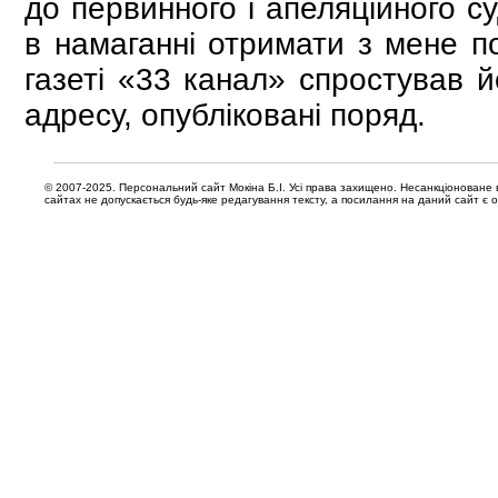
до первинного і апеляційного с
в намаганні отримати з мене по
газеті «33 канал» спростував й
адресу, опубліковані поряд.
© 2007-2025. Персональний сайт Мокіна Б.І. Усі права захищено. Несанкціоноване 
сайтах не допускається будь-яке редагування тексту, а посилання на даний сайт є 