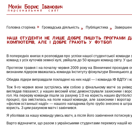
Головна сторінка
Громадська діяльність
Публіцистика
Завершенн
В попередніх книгах я розповідав про успіхи нашої студентської команди 
команд з усіх куточків земної кулі, увійшла до 50 кращих команд світу. У 
Протягом травня і на початку червня 2009 року на Вінниччині проходив обл
визнаним лідером вважалась команда Інституту фізкультури Вінницького де
Обидва лідери виправдали покладені на них надії — і команда ІФ ВДПУ і ко
Тож 9-го червня вони зустрілись між собою у фінальному матчі за унів
виглядав півзахист, у наших високий клас демонстрували захисники і во
гол. На перерву команди пішли за рахунку 1:0 на користь наших футболісті
процесі, гра змістилась на поле нашої команди, але захисники і воротар
«фолом останньої надії» — нашого нападника було грубо знесено в штраф
користь. З цим рахунком матч і закінчився.
Я уболівав за нашу команду увесь матч, а після його закінчення потиснув 
Варто відзначити, що разом з українськими студентами перемогу нашій ко