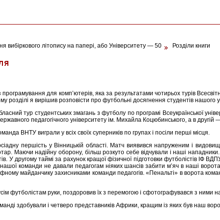
я вибіркового літопису на папері, або Університету — 50
Розділи книги
з програмування для комп’ютерів, яка за результатами чотирьох турів Всесвітн
цьому розділі я вирішив розповісти про футбольні досягнення студентів нашого 
асний тур студентських змагань з футболу по програмі Всеукраїнської універс
ржавного педагогічного університету ім. Михайла Коцюбинського, а в другій 
манда ВНТУ виграли у всіх своїх суперників по групах і посіли перші місця.
ерсіадну першість у Вінницькій області. Матч виявився напруженим і видов
ротар. Маючи надійну оборону, більш розкуто себе відчували і наші нападник
в. У другому таймі за рахунок кращої фізичної підготовки футболістів ІФ ВДП
 нашої команди не давали педагогам ніяких шансів забити м’яч в наші ворота
ному майданчику захисниками команди педагогів. «Пенальті» в ворота коман
усім футболістам руки, поздоровив їх з перемогою і сфотографувався з ними на
манді здобували і четверо представників Африки, кращим із яких був наш воро