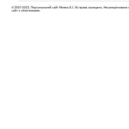
© 2007-2025. Персональний сайт Мокіна Б.І. Усі права захищено. Несанкціоноване в
сайт є обов`язковим.