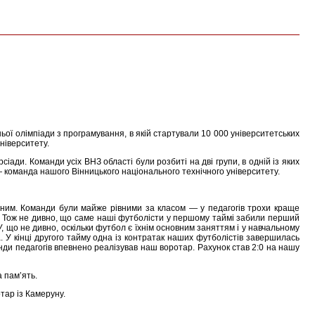
ьої олімпіади з програмування, в якій стартували 10 000 університетських
університету.
іади. Команди усіх ВНЗ області були розбиті на дві групи, в одній із яких
— команда нашого Вінницького національного технічного університету.
ищним. Команди були майже рівними за класом — у педагогів трохи краще
и. Тож не дивно, що саме наші футболісти у першому таймі забили перший
У, що не дивно, оскільки футбол є їхнім основним заняттям і у навчальному
. У кінці другого тайму одна із контратак наших футболістів завершилась
ди педагогів впевнено реалізував наш воротар. Рахунок став 2:0 на нашу
 пам’ять.
тар із Камеруну.