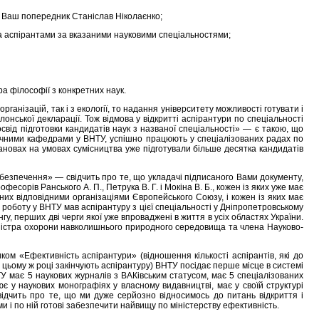
я Ваш попередник Станіслав Ніколаєнко;
ва аспірантами за вказаними науковими спеціальностями;
ра філософії з конкретних наук.
рганізацій, так і з екології, то надання університету можливості готувати і
онської декларації. Тож відмова у відкритті аспірантури по спеціальності
освід підготовки кандидатів наук з названої спеціальності» — є такою, що
омічними кафедрами у ВНТУ, успішно працюють у спеціалізованих радах по
становах на умовах сумісництва уже підготували більше десятка кандидатів
забезпечення» — свідчить про те, що укладачі підписаного Вами документу,
сорів Ранського А. П., Петрука В. Г. і Мокіна В. Б., кожен із яких уже має
них відповідними організаціями Європейського Союзу, і кожен із яких має
роботу у ВНТУ мав аспірантуру з цієї спеціальності у Дніпропетровському
у, перших дві черги якої уже впроваджені в життя в усіх областях України.
 міністра охорони навколишнього природного середовища та члена Науково-
ом «Ефективність аспірантури» (відношення кількості аспірантів, які до
і у цьому ж році закінчують аспірантуру) ВНТУ посідає перше місце в системі
ТУ має 5 наукових журналів з ВАКівським статусом, має 5 спеціалізованих
є у наукових монографіях у власному видавництві, має у своїй структурі
свідчить про те, що ми дуже серйозно відносимось до питань відкриття і
и і по ній готові забезпечити найвищу по міністерству ефективність.