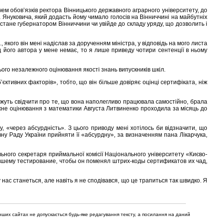
чем обов’язків ректора Вінницького державного аграрного університету, до
ра Януковича, який додасть йому чимало голосів на Вінниччині на майбутніх
 стане губернатором Вінниччини чи увійде до складу уряду, що дозволить і
, якого він мені надіслав за дорученням міністра, у відповідь на мого листа
від його автора у мене немає, то я лише приведу чотири сентенції в ньому
ого незалежного оцінювання якості знань випускників шкіл.
єктивних факторів», тобто, що він більше довіряє оцінці сертифіката, ніж
 можуть свідчити про те, що вона наполегливо працювала самостійно, брала
ежне оцінювання з математики Августа Литвиненко проходила за місяць до
 «через абсурдність». З цього приводу мені хотілось би відзначити, що
ну Раду України прийняти її «абсурдну», за визначенням пана Лікарчука,
ьного секретаря приймальної комісії Національного університету «Києво-
вшему тестирование, чтобы он поменял штрих-коды сертификатов их чад,
 нас станеться, але навіть я не сподівався, що це трапиться так швидко. Я
нших сайтах не допускається будь-яке редагування тексту, а посилання на даний