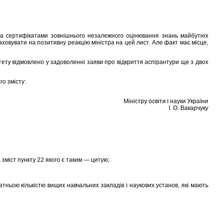
за сертифікатами зовнішнього незалежного оцінювання знань майбутніх
аховувати на позитивну реакцію міністра на цей лист. Але факт має місце,
итету відмовлено у задоволенні заяви про відкриття аспірантури ще з двох
го змісту:
Міністру освіти і науки України
І. О. Вакарчуку
 зміст пункту 22 якого є таким — цитую:
атньою кількістю вищих навчальних закладів і наукових установ, які мають