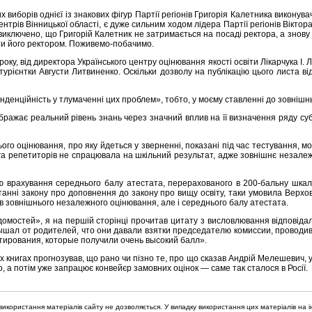
виборів однієї із знакових фігур Партії регіонів Григорія Калетника виконува
ентрів Вінницької області, є дуже сильним ходом лідера Партії регіонів Вікто
е виключено, що Григорій Калетник не затримається на посаді ректора, а знову
ати його ректором. Поживемо-побачимо.
ку, від директора Українського центру оцінювання якості освіти Лікарчука І. Л.
ітурієнтки Августи Литвиненко. Оскільки дозволу на публікацію цього листа 
денційність у тлумаченні цих проблем», тобто, у моєму ставленні до зовнішнь
бражає реальний рівень знань через значний вплив на її визначення ряду суб’
ього оцінювання, про яку йдеться у зверненні, показані під час тестування,
ога репетиторів не спрацювала на шкільний результат, адже зовнішнє незал
врахування середнього балу атестата, перерахованого в 200-бальну шкалу,
нні закону про доповнення до закону про вищу освіту, таки умовила Верхов
в зовнішнього незалежного оцінювання, але і середнього балу атестата.
мостей», я на першій сторінці прочитав цитату з висловлювання відповідал
лышал от родителей, что они давали взятки председателю комиссии, проводи
стирования, которые получили очень высокий балл».
х книгах прогнозував, що рано чи пізно те, про що сказав Андрій Мелешевич, у
 а потім уже запрацює конвейєр замовних оцінок — саме так сталося в Росії.
икористання матеріалів сайту не дозволяється. У випадку використання цих матеріалів на і