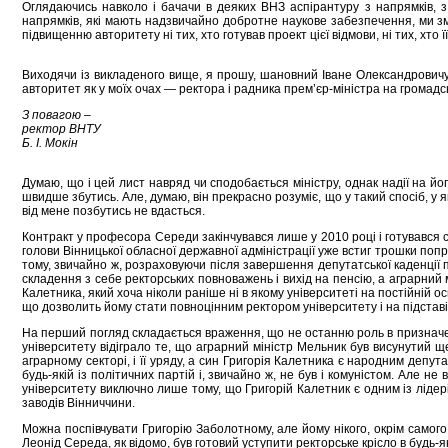
Оглядаючись навколо і бачачи в деяких ВНЗ аспірантуру з напрямків, 
напрямків, які мають надзвичайно добротне наукове забезпечення, ми зм
підвищенню авторитету ні тих, хто готував проект цієї відмови, ні тих, хто ї
Виходячи із викладеного вище, я прошу, шановний Іване Олександровичу
авторитет як у моїх очах — ректора і радника прем’єр-міністра на громадсь
З повагою –
ректор ВНТУ
Б. І. Мокін
Думаю, що і цей лист навряд чи сподобається міністру, однак надії на йог
швидше збутись. Але, думаю, він прекрасно розуміє, що у такий спосіб, 
від мене позбутись не вдасться.
Контракт у професора Середи закінчувався лише у 2010 році і готувався 
голови Вінницької обласної державної адмінiстрації уже встиг трошки поп
тому, звичайно ж, розраховуючи після завершення депутатської каденції
складення з себе ректорських повноважень і вихід на пенсію, а аграрний 
Калетника, який хоча ніколи раніше ні в якому університеті на постійній
що дозволить йому стати повноцінним ректором університету і на підставі
На перший погляд складається враження, що не останню роль в призначенн
університету відіграло те, що аграрний міністр Мельник був висунутий щ
аграрному секторі, і її уряду, а син Григорія Калетника є народним депу
будь-якій із політичних партій і, звичайно ж, не був і комуністом. Але 
університету виключно лише тому, що Григорій Калетник є одним із лідері
заводів Вінниччини.
Можна поспівчувати Григорію Заболотному, але йому нікого, окрім самого
Леонід Середа, як відомо, був готовий уступити ректорське крісло в будь-