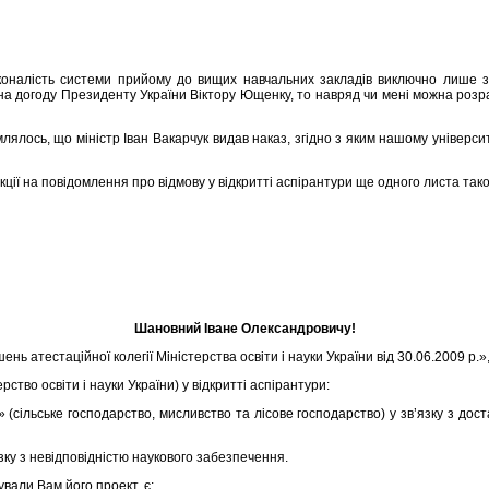
осконалість системи прийому до вищих навчальних закладів виключно лише 
ом на догоду Президенту України Віктору Ющенку, то навряд чи мені можна розр
лялось, що міністр Іван Вакарчук видав наказ, згідно з яким нашому універс
акції на повідомлення про відмову у відкритті аспірантури ще одного листа тако
Шановний Іване Олександровичу!
 атестаційної колегії Міністерства освіти і науки України від 30.06.2009 р.»,
тво освіти і науки України) у відкритті аспірантури:
(сільське господарство, мисливство та лісове господарство) у зв’язку з дост
язку з невідповідністю наукового забезпечення.
ували Вам його проект, є: