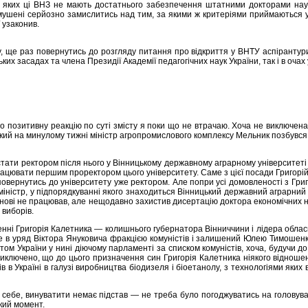
з яких ці ВНЗ не мають достатнього забезпечення штатними докторами наук
ушені серйозно замислитись над тим, за якими ж критеріями приймаються у мі
ї узаконив.
, ще раз повернутись до розгляду питання про відкриття у ВНТУ аспірантур
ких засадах та члена Президії Академії педагогічних наук України, так і в очах
о позитивну реакцію по суті змісту я поки що не втрачаю. Хоча не виключена і
у який на минулому тижні міністр агропромислового комплексу Мельник позбувс
стати ректором після нього у Вінницькому державному аграрному університеті
рацювати першим проректором цього університету. Саме з цієї посади Григорі
 повернутись до університету уже ректором. Але попри усі домовленості з Гр
міністр, у підпорядкуванні якого знаходиться Вінницький державний аграрний
 основі не працював, але нещодавно захистив дисертацію доктора економічних
 виборів.
і Григорія Калетника — колишнього губернатора Вінниччини і лідера обласної
е в уряд Віктора Януковича фракцією комуністів і залишений Юлею Тимошенко
татом України у нині діючому парламенті за списком комуністів, хоча, будучи
не виключено, що до цього призначення син Григорія Калетника ніякого відноше
в в Україні в галузі виробництва біодизеля і біоетанолу, з технологіями яких
 себе, винуватити немає підстав — не треба було погоджуватись на головуван
який момент.