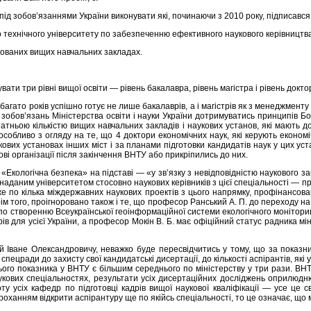
ід зобов’язаннями України виконувати які, починаючи з 2010 року, підписавс
о технічного університету по забезпеченню ефективного наукового керівницт
дкованих вищих навчальних закладах.
вати три рівні вищої освіти — рівень бакалавра, рівень магістра і рівень докто
гато років успішно готує не лише бакалаврів, а і магістрів як з менеджменту о
 зобов’язань Міністерства освіти і науки України дотримуватись принципів Бол
атньою кількістю вищих навчальних закладів і наукових установ, які мають д
, особливо з огляду на те, що 4 доктори економічних наук, які керують екон
кових установах інших міст і за планами підготовки кандидатів наук у цих у
кові організації після закінчення ВНТУ або прикріпились до них.
 «Екологічна безпека» на підставі — «у зв’язку з невідповідністю наукового 
аним університетом стосовно наукових керівників з цієї спеціальності — профе
уже по кілька міждержавних наукових проектів з цього напрямку, профінансова
того, проігноровано також і те, що професор Ранський А. П. до переходу на 
по створенню Всеукраїнської геоінформаційної системи екологічного моніторинг
ів для усієї України, а професор Мокін В. Б. має офіційний статус радника
Іване Олександровичу, неважко буде пересвідчитись у тому, що за показник
спецради до захисту свої кандидатські дисертації, до кількості аспірантів, як
ього показника у ВНТУ є більшим середнього по міністерству у три рази. ВН
укових спеціальностях, результати усіх дисертаційних дослiджень оприлюдню
оту усіх кафедр по підготовці кадрів вищої наукової кваліфікації — усе це 
оханням відкрити аспірантуру ще по якійсь спеціальності, то це означає, що м