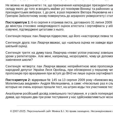
Не можна не відзначити і те, що призначення напередодні президентських 
складу якого до того ж входять майже усі технікуми Вінниці та районних ц
президентських виборах. І, до речі, в разі перемоги Віктора Януковича н
Григорію Заболотному знову повернутись до аграрного університету і ст
Постскриптум 1:
6-го серпня я отримав листа, датованого 31 липня 2009 ро
до міністра стосовно невідповідності оцінок атестата і сертифіката у аб
озвучені, підтверджені цитатами з нього.
Сентенція перша: пан Лікарчук підкреслює, що його «насторожує певна тен
Сентенція друга: пан Лікарчук вважає, що «шкільна оцінка не завжди відо
шкільній оцінці.
Сентенція третя: на думку пана Лікарчука «певні успіхи учасниці зовнішн
уроки у репетиторів». Але мені, наприклад, незрозуміло, чому ця допом
закінчення школи?
Сентенція четверта: пан Лікарчук вважає неприйнятною мою пропозицію 
народний депутат України Леся Оробець, при обговоренні у першому чита
пропозицію про врахування при вступі до ВНЗ не лише оцінок сертифікаті
Постскриптум 2:
відкривши № 145 за 13 серпня 2009 року «Киевских ведо
Могилянська академія» Андрія Мелешевича, а саме: «Несколько раз я с
которые не очень хорошо прошли тест, на штрих-коды тех участников те
Аналізуючи російський досвід зовнішнього тестування, я у своїх попередні
думав, що перших два-три роки тестування у нас здійснюватиметься чесно,
© 2007-2025. Персональний сайт Мокіна Б.І. Усі права захищено. Несанкціоноване в