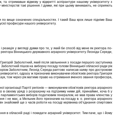
, та отримавши відмову у відкритті аспірантури нашому університету з
ністерстві такі рішення. І думки, які при цьому виникають, не сприяють
и по вище означених спеціальностях. І такий Ваш крок лише підніме Ваш
 усієї професури нашого університету.
 реакція у вигляді думки про те, у який би спосіб від мене як ректора по-
я ректора Вінницького державного аграрного університету Леоніда Середи,
 Григорій Заболотний, який після звільнення з посади першого заступника
й Заболотний пішов на виборну посаду голови Вінницької обласної ради рік
игорієм Заболотним, Леонід Середа раптово написав заяву про дострокове
 унiверситет, одразу ж призначив виконувачем обов’язків ректора Григорія
 наук, тож через рік матиме право на отримання вченого звання професора,
 організації Партії регіонів — виконувачем обов’язків ректора аграрного
 в своєму уряді з розрахунку на підтримку ними дій, принаймні, хоча б у
 до парламентських виборів податковим генералом, не мав права членства у
ння і не має, а Мельник його призначив на посаду в. о. ректора аграрного
 він знайомий ще з часів роботи на посаді керівника об’єднання спиртових
ня в обласній раді і покидати аграрний університет. Тим паче, що і йому