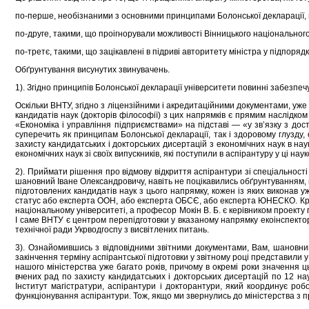
по-перше, необізнаними з основними принципами Болонської декларації, п
по-друге, такими, що проігнорували можливості Вінницького національног
по-третє, такими, що зацікавлені в підриві авторитету міністра у підпоря
Обґрунтування висунутих звинувачень.
1). Згідно принципів Болонської декларації університети повинні забезпечу
Оскільки ВНТУ, згідно з ліцензійними і акредитаційними документами, уже ба
кандидатів наук (докторів філософії) з цих напрямків є прямим наслідком
«Економіка і управління підприємствами» на підставі — «у зв’язку з дост
суперечить як принципам Болонської декларації, так і здоровому глузду
захисту кандидатських і докторських дисертацій з економічних наук в нау
економічних наук зі своїх випускників, які поступили в аспірантуру у ці нау
2). Приймати рішення про відмову відкриття аспірантури зі спеціальності
шановний Іване Олександровичу, навіть не поцікавились обґрунтуванням, над
підготовлених кандидатів наук з цього напрямку, кожен із яких виконав 
статус або експерта ООН, або експерта ОБСЄ, або експерта ЮНЕСКО. Крім 
національному університеті, а професор Мокін В. Б. є керівником проекту 
І саме ВНТУ є центром перепідготовки у вказаному напрямку екоінспектор
технічної ради Укрводгоспу з висвітлених питань.
3). Ознайомившись з відповідними звітними документами, Вам, шановний 
закінчення терміну аспірантської підготовки у звітному році представили у 
нашого міністерства уже багато років, причому в окремі роки значення ц
вчених рад по захисту кандидатських і докторських дисертацій по 12 на
Інститут магістратури, аспірантури і докторантури, який координує роб
функціонування аспірантури. Тож, якщо ми звернулись до міністерства з пр