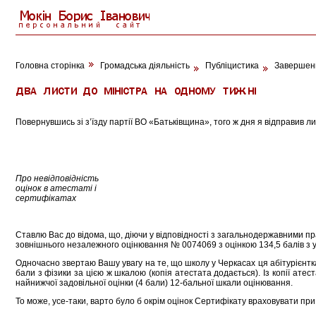
Головна сторінка
Громадська діяльність
Публіцистика
Завершенн
Повернувшись зі з’їзду партії ВО «Батьківщина», того ж дня я відправив ли
Про невідповідність
оцінок в атестаті і
сертифікатах
Ставлю Вас до відома, що, діючи у відповідності з загальнодержавними пр
зовнішнього незалежного оцінювання № 0074069 з оцінкою 134,5 балів з укр
Одночасно звертаю Вашу увагу на те, що школу у Черкасах ця абітурієнтка
бали з фізики за цією ж шкалою (копія атестата додається). Із копії атест
найнижчої задовільної оцінки (4 бали) 12-бальної шкали оцінювання.
То може, усе-таки, варто було б окрім оцінок Сертифікату враховувати пр