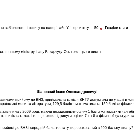
я вибіркового літопису на папері, або Університету — 50
Розділи книги
ста нашому міністру Івану Вакарчуку. Ось текст цього листа:
Шановний Іване Олександровичу!
авилами прийому до ВНЗ, приймальна комісія ВНТУ допустила до участі в конк
аїнської мови та літератури, 129,5 балів з математики та 159 балів з фізики 
 закінчила у 2009 році, маючи незадовільну оцінку 1 бал з математики (алге
ата витікає також і те, що, якщо відкинути оцінки 7 та 8 з фізичної культури 
и прийомі до ВНЗ і середній бал атестату, перерахований в 200-бальну шкалу?