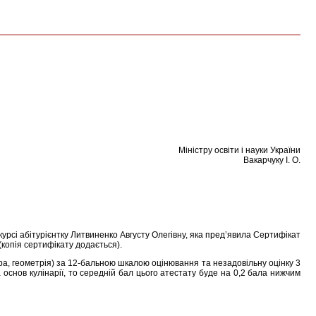
Міністру освіти і науки України
Вакарчуку І. О.
урсі абітурієнтку Литвиненко Августу Олегівну, яка пред’явила Сертифікат
(копія сертифікату додається).
бра, геометрія) за 12-бальною шкалою оцінювання та незадовільну оцінку 3
та основ кулінарії, то середній бал цього атестату буде на 0,2 бала нижчим