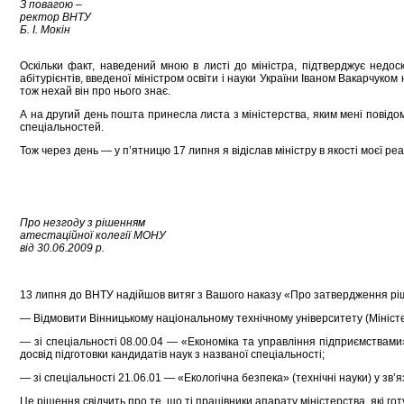
З повагою –
ректор ВНТУ
Б. І. Мокін
Оскільки факт, наведений мною в листі до міністра, підтверджує нед
абітурієнтів, введеної міністром освіти і науки України Іваном Вакарчук
тож нехай він про нього знає.
А на другий день пошта принесла листа з міністерства, яким мені повідом
спеціальностей.
Тож через день — у п’ятницю 17 липня я відіслав міністру в якості моєї ре
Про незгоду з рішенням
атестаційної колегії МОНУ
від 30.06.2009 р.
13 липня до ВНТУ надійшов витяг з Вашого наказу «Про затвердження рішень
— Відмовити Вінницькому національному технічному унiверситету (Міністерс
— зі спеціальності 08.00.04 — «Економіка та управління підприємствами» 
досвід підготовки кандидатів наук з названої спеціальності;
— зі спеціальності 21.06.01 — «Екологічна безпека» (технічні науки) у зв’
Це рішення свідчить про те, що ті працівники апарату міністерства, які гот