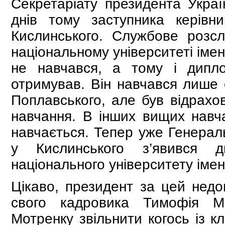
Секретаріату президента Украї
днів тому заступника керівн
Кислинського. Службове розсл
національному університеті іме
не навчався, а тому і дипло
отримував. Він навчався лише о
Поплавського, але був відрахо
навчання. В інших вищих навча
навчається. Тепер уже Генераль
у Кислинського з’явився д
національного університету іме
Цікаво, президент за цей недог
свого кадровика Тимофія М
Мотренку звільнити когось із к