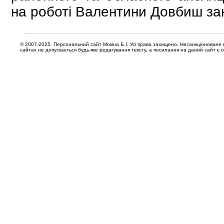
на роботі Валентини Довбиш за
© 2007-2025. Персональний сайт Мокіна Б.І. Усі права захищено. Несанкціоноване 
сайтах не допускається будь-яке редагування тексту, а посилання на даний сайт є 