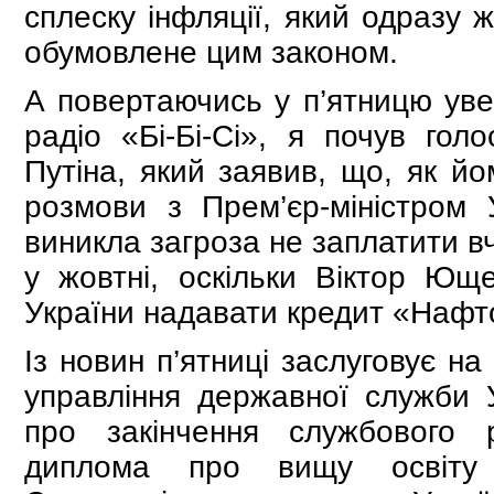
сплеску інфляції, який одразу ж
обумовлене цим законом.
А повертаючись у п’ятницю уве
радіо «Бі-Бі-Сі», я почув гол
Путіна, який заявив, що, як й
розмови з Прем’єр-міністром
виникла загроза не заплатити в
у жовтні, оскільки Віктор Ющ
України надавати кредит «Нафто
Із новин п’ятниці заслуговує н
управління державної служби 
про закінчення службового 
диплома про вищу освіту к