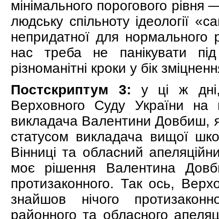
мінімального порогового рівня 
людську спільноту ідеології «с
непридатної для нормального 
нас треба не панікувати під
різноманітні кроки у бік зміцненн
Постскриптум 3:
у ці ж дні,
Верховного Суду України на 
викладача Валентини Довбиш, яку
статусом викладача вищої шко
Вінниці та обласний апеляційн
моє рішення Валентина Довб
протизаконного. Так ось, Верх
знайшов нічого протизаконн
районного та обласного апеляці