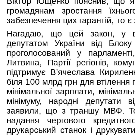
Віктор Ющенко пояснив, що як
громадянам зростання їхньо
забезпечення цих гарантій, то є 
Нагадаю, що цей закон, у в
депутатом України від Блоку
проголосований у парламенті
Литвина, Партії регіонів, ком
підтримує В’ячеслава Кириленк
біля 100 млрд грн для втілення
мінімальної зарплати, мінімаль
мінімуму, народні депутати в
заявили, що з траншу МВФ. Т
надання чергового кредитно
друкарський станок і друкувати