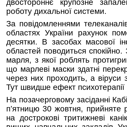
двостороннє крупозне запале
роботу дихальної системи.
За повідомленнями телеканалів
областях України рахунок пом
десятки. В засобах масової ін
областей поводиться спокійно. З
марля, з якої роблять протигри
що марлеві маски здатні перекр
через них проходить, а віруси 
Тут швидше ефект психотерапії 
На позачерговому засіданні Кабі
п’ятницю 30 жовтня, прийняте 
на дострокові тритижневі канік
вищих навчальних закладів Ук