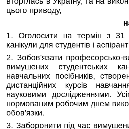
вторглась в Україну, та на вик
цього приводу,
н
1. Оголосити на термін з 31
канікули для студентів і аспірант
2. Зобов’язати професорсько-в
вимушених студентських кан
навчальних посібників, створ
дистанційних курсів навча
науковими дослідженнями. Усі
нормованим робочим днем викону
обов’язки.
3. Заборонити під час вимушени