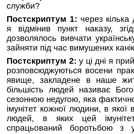
служби?
Постскриптум 1:
через кілька 
я відмінив пункт наказу, зг
дозволялось вивчати українськ
зайняти під час вимушених канік
Постскриптум 2:
у ці дні я при
розповсюджуються восени прак
явище, закладене в наше жи
більшість людей називає Бого
сезонною недугою, яка фактичн
імунітет кожної людини, в якої
людей, в яких цей імуніте
спрацьований боротьбою з 