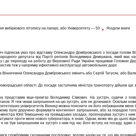
я вибіркового літопису на папері, або Університету — 50
Розділи книги
ч підписав указ про відставку Олександра Домбровського з посади голови Ві
родного депутата від Партії регіонів Володимира Демішкана, який має нау
у і до переходу на роботу до Верховної Ради України працював Головою Держ
истив теж у напрямку ефективної експлуатації автомобільних доріг.
ра Вінниччини Олександра Домбровського змінить або Сергій Татусяк, або Валері
овоградської області. До посади заступника міністра транспорту дійшов ще за
ора представив віце-прем’єр Володимир Сівкович. На зустріч, судячи з пов
 установ. Я теж чекав запрошення на цю зустріч, але не дочекався. Оскільки н
оритетніших університетів Вінниці можна пояснити не його небажанням мене б
 якому було доручено формувати контингент запрошених, або за порадою тог
міністра Юлії Тимошенко на громадських засадах, проігнорував зустріч з ним 
тувати проти мене нового губернатора, я знаю. Однак, може він до цього відно
 не був запрошеним на зустріч з ним під час його вступу на посаду, адже з
імався службовими сходинками послідовно, вселяє надію на те, що він розумний