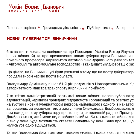
Головна сторінка
Громадська діяльність
Публіцистика
Завершенн
6-го квітня телеканали повідомили, що Президент України Віктор Янукови
інших областей) та про призначення новим губернатором Вінниччини на
почесного професора Харківського автомобільно-дорожнього університет
«Автомобілі та автомобільне господарство» і кандидатську дисертацію зах
Що цікаво, на Вінниччині усі були упевнені в тому, що на посту губернато
посідали високі керівні пости в області.
Володимиру Демішкану пішов 61-й рік, родом він з Новоархангельська Кір
авторитетного міністра транспорту Кирпи, нині покійного.
7-го квітня адміністративній вертикалі влади області нового губернат
адмiнiстрацій, керівники провідних підприємств і організацій та освітніх
на зустріч з новим губернатором ректора найбільшого і одного із найавт
запрошених за вказівкою того з заступників Олександра Домбровського,
при нагоді новому губернатору про те, що я, як колишній радник Прем’єр-
Домбровського, який мене недолюблює і який міг би так вчинити, аби налаш
пізно у мене буде можливість сказати Володимиру Демішкану про те, що я
колись усе одно відбудеться.
Те, що Володимир Демішкан має і наукову ступінь, і вчене звання, і підн