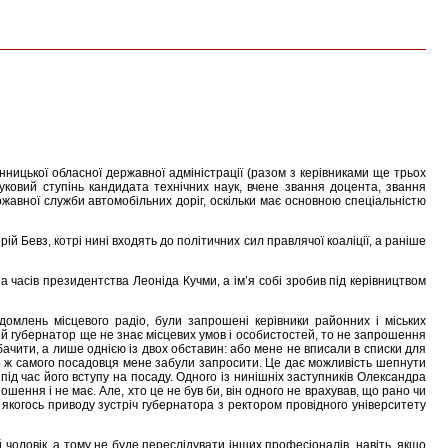
нницької обласної державної адміністрації (разом з керівниками ще трьох
ковий ступінь кандидата технічних наук, вчене звання доцента, звання
авної служби автомобільних доріг, оскільки має основною спеціальністю
й Бевз, котрі нині входять до політичних сил правлячої коаліції, а раніше
 часів президентства Леоніда Кучми, а ім’я собі зробив під керівництвом
ідомлень місцевого радіо, були запрошені керівники районних і міських
овий губернатор ще не знає місцевих умов і особистостей, то не запрошення
ачити, а лише однією із двох обставин: або мене не вписали в списки для
о ж самого посадовця мене забули запросити. Це дає можливість шепнути
під час його вступу на посаду. Одного із нинішніх заступників Олександра
шення і не має. Але, хто це не був би, він одного не врахував, що рано чи
 якогось приводу зустріч губернатора з ректором провідного університету
 чоловік, а тому не буде переслідувати інших професіоналів, навіть, якщо