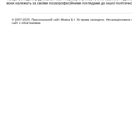
вони належать за своїми позапрофесійними поглядами до іншої політично
© 2007-2025. Персональний сайт Мокіна Б.І. Усі права захищено. Несанкціоноване в
сайт є обов`язковим.