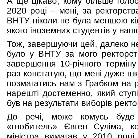
А ще цікаво, кому більше голос
2020 році – мені, за ректорства
ВНТУ ніколи не була меншою кіл
якого іноземних студентів у наш
Тож, завершуючи цей, далеко не
було у ВНТУ за мого ректорст
завершення 10-річного термін
раз констатую, що мені дуже шк
позмагатись нам з Грабком на р
нарешті достеменно, який ступі
був на результати виборів рект
До речі, може комусь буде
«гнобитель» Євген Суліма, к
міністра вимагав у 2010 році 