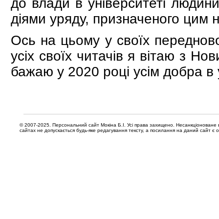
до влади в університеті людини
діями уряду, призначеного цим 
Ось на цьому у своїх передново
усіх своїх читачів я вітаю з Но
бажаю у 2020 році усім добра в у
© 2007-2025. Персональний сайт Мокіна Б.І. Усі права захищено. Несанкціоноване 
сайтах не допускається будь-яке редагування тексту, а посилання на даний сайт є 