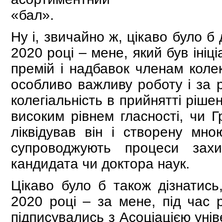
«бал».
Ну і, звичайно ж, цікаво було б
2020 році – мене, який був іні
премій і надбавок членам колек
особливо важливу роботу і за 
колегіальність в прийнятті ріш
високим рівнем гласності, чи Г
ліквідував він і створену мн
супроводжують процеси захи
кандидата чи доктора наук.
Цікаво було б також дізнатись
2020 році – за мене, під час 
підписувались з Асоціацією унів