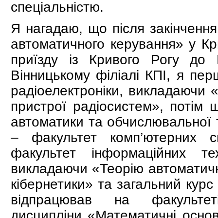
спеціальністю.
Я нагадаю, що після закінчення
автоматичного керування» у Кри
приїзду із Кривого Рогу до
Вінницькому філіалі КПІ, я пе
радіоелектроніки, викладаючи «
пристрої радіосистем», потім ш
автоматики та обчислювальної т
– факультет комп’ютерних с
факультет інформаційних тех
викладаючи «Теорію автоматичн
кібернетики» та загальний курс
відпрацював на факультеті
дисципліни «Математичні основ