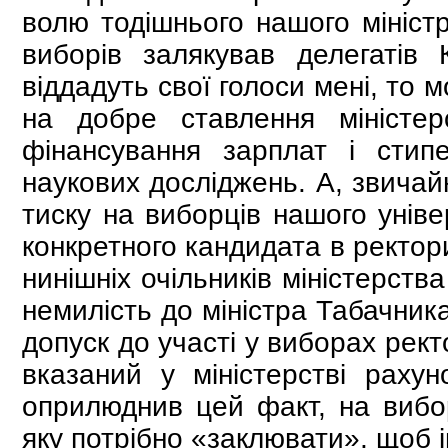
волю тодішнього нашого мініст
виборів залякував делегатів
віддадуть свої голоси мені, то
на добре ставлення міністер
фінансування зарплат і стипе
наукових досліджень. А, звичай
тиску на виборців нашого уніве
конкретного кандидата в ректори
нинішніх очільників міністерства
немилість до міністра Табачника
допуск до участі у виборах рек
вказаний у міністерстві раху
оприлюднив цей факт, на вибо
яку потрібно «заклювати», щоб і