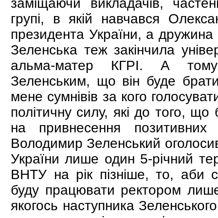
заміщаючи викладачів, часте
групі, в якій навчався Олекс
президента України, а дружина
Зеленська теж закінчила уніве
альма-матер КГРІ. А тому
Зеленським, що він буде брати
мене сумнівів за кого голосуват
політичну силу, які до того, щ
на привнесення позитивних 
Володимир Зеленський оголосив
України лише один 5-річний те
ВНТУ на рік пізніше, то, аби 
буду працювати ректором лише
якогось наступника Зеленського