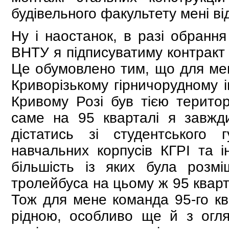
будівельного факультету мені ві
Ну і наостанок, в разі обранн
ВНТУ я підписуватиму контракт 
Це обумовлено тим, що для мене
Криворізькому гірничорудному і
Кривому Розі був тією територ
саме на 95 кварталі я завжд
дістатись зі студентського
навчальних корпусів КГРІ та і
більшість із яких була розм
тролейбуса на цьому ж 95 кварт
Тож для мене команда 95-го кв
рідною, особливо ще й з огля