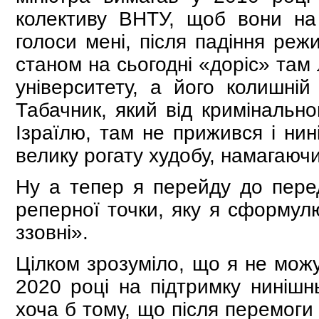
колективу ВНТУ, щоб вони на
голоси мені, після падіння ре
станом на сьогодні «доріс» там
університету, а його колишній
Табачник, який від кримінально
Ізраїлю, там не прижився і ни
велику рогату худобу, намагаюч
Ну а тепер я перейду до перед
реперної точки, яку я сформулю
ззовні».
Цілком зрозуміло, що я не мож
2020 році на підтримку нинішн
хоча б тому, що після перемоги