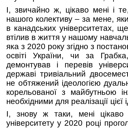
І, звичайно ж, цікаво мені і т
нашого колективу – за мене, як
в канадських університетах, щ
втілив в життя у нашому навчал
яка з 2020 року згідно з поста
освіті України, чи за Граб
демонтував і перевів універ
державі тривіальний двосемест
не обтяжений ідеологією дуальн
корельованої з майбутньою і
необхідними для реалізації цієї і
І, знову ж таки, мені цікаво
університету у 2020 році прого