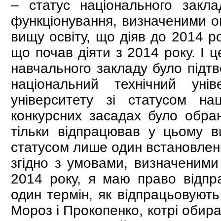
– статус національного закл
функціонування, визначеними ок
вищу освіту, що діяв до 2014 ро
що почав діяти з 2014 року. І 
навчального закладу було підт
національний технічний уні
університету зі статусом н
конкурсних засадах було обра
тільки відпрацював у цьому 
статусом лише один встановлени
згідно з умовами, визначеними 
2014 року, я маю право відп
один термін, як відпрацьовують
Мороз і Прокопенко, котрі обир