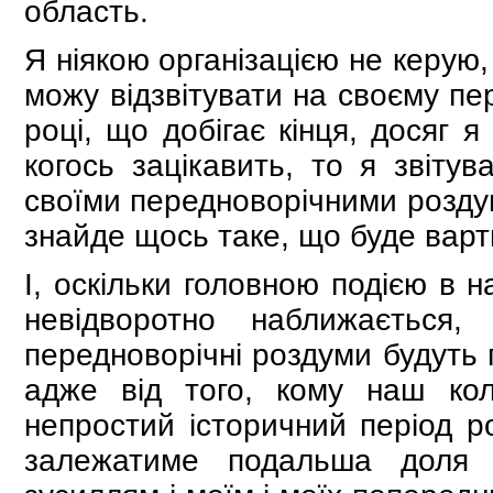
область.
Я ніякою організацією не керу
можу відзвітувати на своєму пе
році, що добігає кінця, досяг 
когось зацікавить, то я звітув
своїми передноворічними роздум
знайде щось таке, що буде варт
І, оскільки головною подією в 
невідворотно наближається
передноворічні роздуми будуть 
адже від того, кому наш ко
непростий історичний період ро
залежатиме подальша доля н