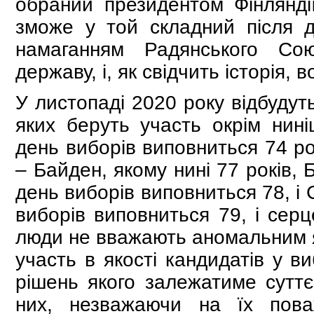
обраний президентом Фінляндії
зможе у той складний після др
намаганням Радянського Со
державу, і, як свідчить історія,
У листопаді 2020 року відбудут
яких беруть участь окрім нин
день виборів виповниться 74 ро
– Байден, якому нині 77 років, 
день виборів виповниться 78, і 
виборів виповниться 79, і серц
люди не вважають аномальним я
участь в якості кандидатів у в
рішень якого залежатиме суттєв
них, незважаючи на їх пова