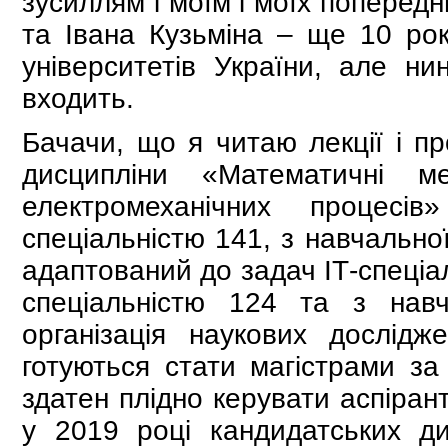
зусиллям і моїм і моїх попередн
та Івана Кузьміна – ще 10 ро
університетів України, але н
входить.
Бачачи, що я читаю лекції і пр
дисципліни «Математичні ме
електромеханічних процесі
спеціальністю 141, з навчально
адаптований до задач ІТ-спеціа
спеціальністю 124 та з навч
організація наукових дослідж
готуються стати магістрами за
здатен плідно керувати аспіран
у 2019 році кандидатських ди