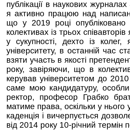
публікації в наукових журналах 
я активно працюю над написан
що у 2019 році опубліковано 
колективах із трьох співавторів
у сукупності, дехто із колег
університету, в останній час с
взяти участь в якості претенде
року, завіряючи, що в колекти
керував університетом до 2010
саме мою кандидатуру, особли
ректор, професор Грабко бра
матиме права, оскільки у нього 
каденція і вичерпується дозвол
від 2014 року 10-річний термін 