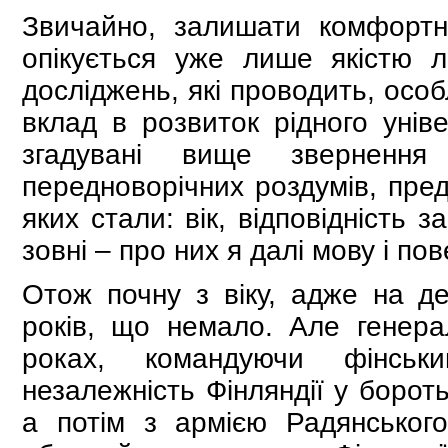
Звичайно, залишати комфортн
опікується уже лише якістю ле
досліджень, які проводить, особ
вклад в розвиток рідного унів
згадувані вище зверненн
передноворічних роздумів, пре
яких стали: вік, відповідність 
зовні – про них я далі мову і пов
Отож почну з віку, адже на д
років, що немало. Але генер
роках, командуючи фінськ
незалежність Фінляндії у бороть
а потім з армією Радянського