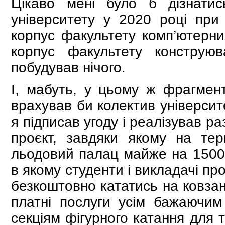
Цікаво мені було б дізнати
університету у 2020 році при
корпус факультету комп’ютерни
корпус факультету конструю
побудував нічого.
І, мабуть, у цьому ж фрагмент
врахував би колектив університ
я підписав угоду і реалізував 
проєкт, завдяки якому на тер
льодовий палац майже на 1500 
в якому студенти і викладачі п
безкоштовно кататись на ковзан
платні послуги усім бажаючим
секціям фігурного катання для 