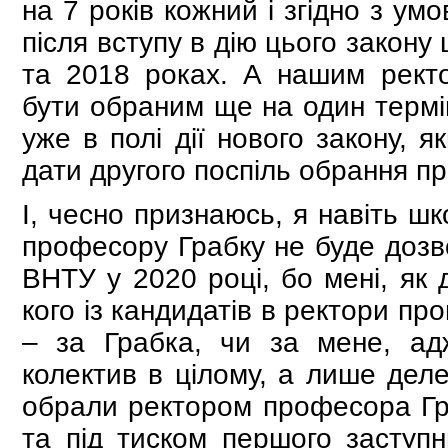
на 7 років кожний і згідно з у
після вступу в дію цього закон
та 2018 роках. А нашим рект
бути обраним ще на один термін
уже в полі дії нового закону, 
дати другого поспіль обрання п
І, чесно признаюсь, я навіть ш
професору Грабку не буде дозв
ВНТУ у 2020 році, бо мені, як д
кого із кандидатів в ректори пр
– за Грабка, чи за мене, ад
колектив в цілому, а лише деле
обрали ректором професора Гра
та під тиском першого заступн