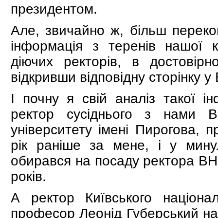
президентом.
Але, звичайно ж, більш переко
інформація з теренів нашої к
діючих ректорів, в достовірн
відкривши відповідну сторінку у В
І почну я свій аналіз такої і
ректор сусіднього з нами Ві
університету імені Пирогова,
рік раніше за мене, і у мину
обирався на посаду ректора ВН
років.
А ректор Київського націонал
професор Леонід Губерський нар