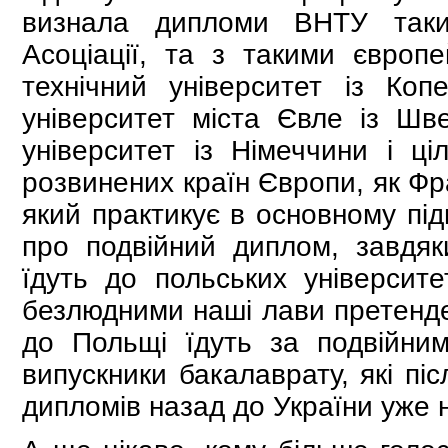
визнала дипломи ВНТУ таки
Асоціації, та з такими європ
технічний університет із Коп
університет міста Євле із Шве
університет із Німеччини і ці
розвинених країн Європи, як Фран
який практикує в основному під
про подвійний диплом, завдяк
їдуть до польських університе
безлюдними наші лави претенден
до Польщі їдуть за подвійни
випускники бакалаврату, які пі
дипломів назад до України уже 