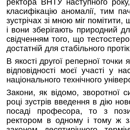
ректора ВНТУ наступного року,
класифікацію аномалії, тим па
зустрічах зі мною міг помітити,
і вони зберігають природний дл
свідченням того, що тестостерон
достатній для стабільного протік
В якості другої реперної точки 
відповідності моєї участі у н
національного технічного універ
Закони, як відомо, зворотної с
році зустрів введення в дію но
посаді професора, то з поз
ректором в одному і тому ж з
законом десятирічного термі