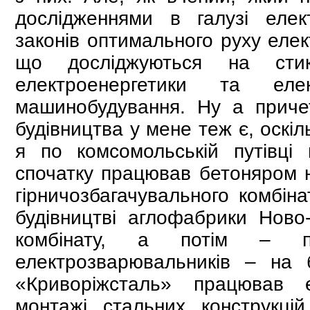
дослідженнями в галузі елек
законів оптимального руху елек
що досліджуються на стик
електроенергетики та еле
машинобудування. Ну а причет
будівництва у мене теж є, оскіл
я по комсомольській путівці
спочатку працював бетоняром на
гірничозбагачувального комбін
будівництві аглофабрики Ново-
комбінату, а потім – піс
електрозварювальників – на б
«Криворіжсталь» працював 
монтажі стальних конструкцій