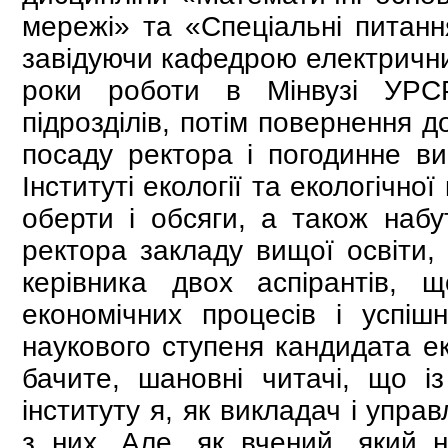
мережі» та «Спеціальні питанн
завідуючи кафедрою електрични
роки роботи в Мінвузі УРС
підрозділів, потім повернення д
посаду ректора і погодинне ви
Інституті екології та екологічно
оберти і обсяги, а також набу
ректора закладу вищої освіти,
керівника двох аспірантів, 
економічних процесів і успіш
наукового ступеня кандидата ек
бачите, шановні читачі, що із
інституту я, як викладач і управ
з них. Але, як вчений, який 